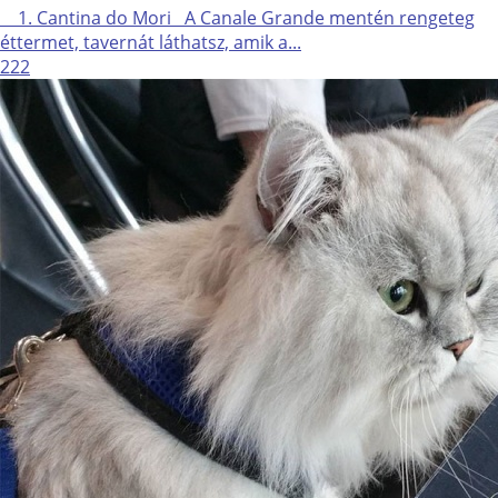
1. Cantina do Mori A Canale Grande mentén rengeteg
éttermet, tavernát láthatsz, amik a...
222