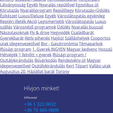
Látványosság
Egyéb
Nyaralás repülővel
Egzotikus út
Körutazás
Nyaralóprogram
Repülőjegy
Körutazás+Üdülés
Építészet
Luxus/Deluxe
Egyéb
Városlátogatás egyénileg
Reptéri illeték Akció
Legismertebb
Városlátogatás
Luxus
szállás
Városnéző programok
Üdülés
Nyaralás busszal
Nászutasoknak
Fly & drive
Hegyvidék
Családbarát
Gyerekbarát
Aktív pihenés
Hajóút
Szálláshelyek
Csoportos
utak idegenvezetővel
Bor - Gasztronómia
Témaparkok
Ifjúsági program
1. Gyerek INGYEN
Magyar kedvenc
Hosszú
Hétvégék
1 felnőtt + gyerek
Ifjúsági program /
Osztálykirándulás
Búvárkodás
Rendezvény út
Magyar
idegenvezetővel
Osztálykirándulás
Kert
Tópart
Vallási utak
Augusztus 20.
Háziállat barát
Torony
Hívjon minket!
Infóvonal
+36 1 322 0032
+36 70 469-9890