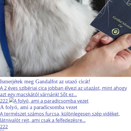
Ismerjétek meg Gandalfot az utazó cicát!
A 2 éves szibériai cica jobban élvezi az utazást, mint ahogy
azt egy macskától várnánk! Sőt ez...
222
A folyó, ami a paradicsomba vezet
A természet számos furcsa, különlegesen szép vidéket,
látnivalót rejt, ami csak a felfedezésre...
222