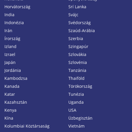
Horvátország
Srí Lanka
India
Svájc
Indonézia
Svédország
Irán
Szaúd-Arábia
Írország
Szerbia
Izland
Szingapúr
Izrael
Szlovákia
Japán
Szlovénia
Jordánia
Tanzánia
Kambodzsa
Thaiföld
Kanada
Törökország
Katar
Tunézia
Kazahsztán
Uganda
Kenya
USA
Kína
Üzbegisztán
Kolumbiai Köztársaság
Vietnám