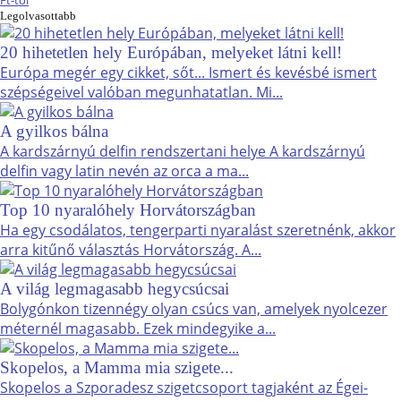
Ft-tól
Legolvasottabb
20 hihetetlen hely Európában, melyeket látni kell!
Európa megér egy cikket, sőt... Ismert és kevésbé ismert
szépségeivel valóban megunhatatlan. Mi...
A gyilkos bálna
A kardszárnyú delfin rendszertani helye A kardszárnyú
delfin vagy latin nevén az orca a ma...
Top 10 nyaralóhely Horvátországban
Ha egy csodálatos, tengerparti nyaralást szeretnénk, akkor
arra kitűnő választás Horvátország. A...
A világ legmagasabb hegycsúcsai
Bolygónkon tizennégy olyan csúcs van, amelyek nyolcezer
méternél magasabb. Ezek mindegyike a...
Skopelos, a Mamma mia szigete...
Skopelos a Szporadesz szigetcsoport tagjaként az Égei-