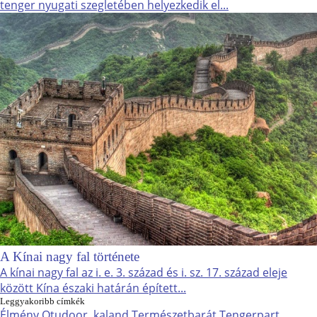
tenger nyugati szegletében helyezkedik el...
A Kínai nagy fal története
A kínai nagy fal az i. e. 3. század és i. sz. 17. század eleje
között Kína északi határán épített...
Leggyakoribb címkék
Élmény
Otudoor, kaland
Természetbarát
Tengerpart