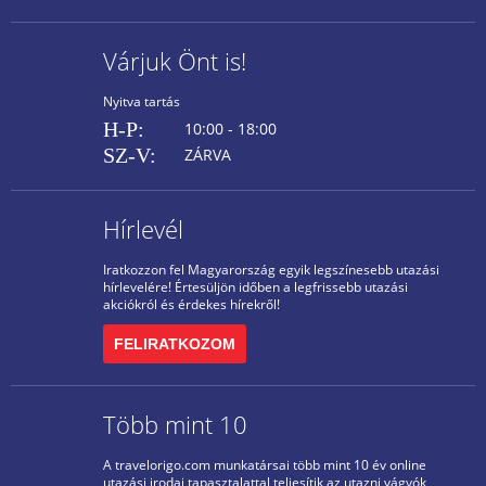
Várjuk Önt is!
Nyitva tartás
H-P:
10:00 - 18:00
SZ-V:
ZÁRVA
Hírlevél
Iratkozzon fel Magyarország egyik legszínesebb utazási
hírlevelére! Értesüljön időben a legfrissebb utazási
akciókról és érdekes hírekről!
FELIRATKOZOM
Több mint 10
A travelorigo.com munkatársai több mint 10 év online
utazási irodai tapasztalattal teljesítik az utazni vágyók