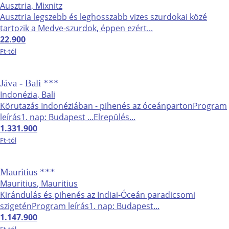
Ausztria
, Mixnitz
Ausztria legszebb és leghosszabb vizes szurdokai közé
tartozik a Medve-szurdok, éppen ezért...
22.900
Ft-tól
Jáva - Bali ***
Indonézia
, Bali
Körutazás Indonéziában - pihenés az óceánpartonProgram
leírás1. nap: Budapest ...Elrepülés...
1.331.900
Ft-tól
Mauritius ***
Mauritius
, Mauritius
Kirándulás és pihenés az Indiai-Óceán paradicsomi
szigeténProgram leírás1. nap: Budapest...
1.147.900