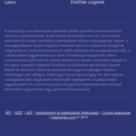
Laosz
Zöldfoki-szigetek
A travelorigo.com weboldalon található utazási ajánlatok nem minősülnek
nyilvános ajánlattételnek. A jelentkezés elküldésével nem jön létre utazási
szerződés! Az utazási szerződés a jelentkezésre küldött visszaigazolás alapján, a
visszaigazolásban írásban rögzített feltételek szerint az utazási díj előlegének
megfizetése és a kért dokumentumok aláírt példányainak visszajuttatása után, a
szabad helyek függvényében jön létre a Travelorigo Hungary Kft. illetve
utazásszervező partnereinek utazási feltételei és utazási szerződései alapján! A
honlapon szereplő helyesírási hibákért, az időközben aktualitását vesztett
árakért és akciókért, illetve az árkalkulációs program esetleges hibáiért a
felelősséget nem vállaljuk. Kizárólag a Travelorigo Hungary Kft. által írásban
visszaigazolt árak, árajánlatok tekintendők véglegesnek a szabad helyek
függvényében! Ön, mint felhasználó elfogadta és értelmezte ezen felhívást,
bárminemű megrendelés vagy ajánlatkérés leadásánál.
ÁFF
|
ÁSZF
|
ÁÜF
|
Adatvédelmi és adatkezelési tájékoztató
|
Cookie-szabalyzat
|
travelorigo.com
© 2015