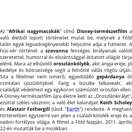
Az “
Afrikai nagymacskák
” című
Disney-természetfilm
való életből lopott történetet mutat be, melynek a Föld
talán egyik legvadregényesebb helyszíne adja a hátteret. A
hús-vér történet a
szavanna
fenséges királyainak valódi
szeretettel, humorral és elszántsággal átitatott világát tárja
elénk. Mara az elbűvölő
oroszlánkölyök
, akit anyja ereje, jó
kedélye és bölcsessége segít a felnőtté válás rögös útján.
Sita a félelmet nem ismerő, egyedülálló
gepárdanya
ö
csintalan újszülöttjével. Fang a büszke falkavezér, aki
családját védelmezi egy egykoron száműzött oroszlán ellen.
A Disney-természetfilm újra életre kelti az „Oroszlánkirályt”,
ezúttal széles vásznon; a való élet kalandjait
Keith Scholey
és
Alastair Fothergill
(lásd: “
Earth
”) rendezte. A meghat
történetben egyszerre van jelen a családi kötelék ereje és a
vadon fortélyos világa. A filmet a Föld Napján, 2011. április
22-én mutatták be a mozikban.