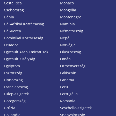
Costa Rica
Monaco
Csehország
Mongólia
Dánia
Montenegro
Dél-Afrikai Köztársaság
Namíbia
Dél-Korea
Németország
Dominikai Köztársaság
Nepál
Ecuador
Norvégia
Egyesült Arab Emirátusok
Olaszország
Egyesült Királyság
Omán
Egyiptom
Örményország
Észtország
Pakisztán
Finnország
Panama
Franciaország
Peru
Fülöp-szigetek
Portugália
Görögország
Románia
Grúzia
Seychelle-szigetek
Hollandia
Spanyolország