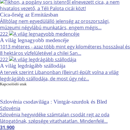
Cica-őrség az Ermitázsban
Állítólag nem egyedülálló jelenség az oroszországi,
múzeumi négylábú munkatárs, engem mégis...
222
A világ legnagyobb medencéje
1013 méteres - azaz több mint egy kilométeres hosszával és
8 hektáros vízfelületével a chilei San...
222
A világ legdrágább szállodája
A tervek szerint Libanonban (Beirut) épült volna a világ
legdrágább szállodája, de most úgy néz...
Kapcsolódó utak
Szlovénia csodavilága : Vintgár-szurdok és Bled
Szlovénia
Szlovénia hegyvidéke számtalan csodát rejt az oda
látogatónak, szépsége vitathatatlan. Mindenfelé...
31.900