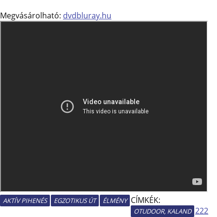
Megvásárolható:
dvdbluray.hu
CÍMKÉK:
AKTÍV PIHENÉS
EGZOTIKUS ÚT
ÉLMÉNY
222
OTUDOOR, KALAND