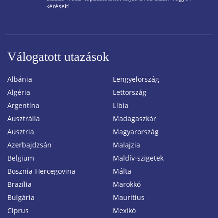
kéréseit!
Válogatott utazások
Albánia
Lengyelország
Algéria
Lettország
Argentína
Líbia
Ausztrália
Madagaszkár
Ausztria
Magyarország
Azerbajdzsán
Malajzia
Belgium
Maldív-szigetek
Bosznia-Hercegovina
Málta
Brazília
Marokkó
Bulgária
Mauritius
Ciprus
Mexikó