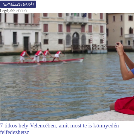
TERMÉSZETBARÁT
Legújabb cikkek
7 titkos hely Velencében, amit most te is könnyedén
felfedezhetsz