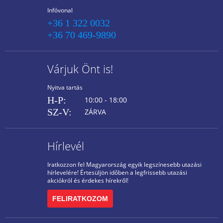
Infóvonal
+36 1 322 0032
+36 70 469-9890
Várjuk Önt is!
Nyitva tartás
H-P:
10:00 - 18:00
SZ-V:
ZÁRVA
Hírlevél
Iratkozzon fel Magyarország egyik legszínesebb utazási
hírlevelére! Értesüljön időben a legfrissebb utazási
akciókról és érdekes hírekről!
FELIRATKOZOM