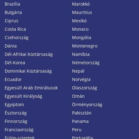
Brazília
Marokkó
Bulgária
Mauritius
Ciprus
Mexikó
Costa Rica
Monaco
Csehország
Mongólia
Dánia
Montenegro
Dél-Afrikai Köztársaság
Namíbia
Dél-Korea
Németország
Dominikai Köztársaság
Nepál
Ecuador
Norvégia
Egyesült Arab Emirátusok
Olaszország
Egyesült Királyság
Omán
Egyiptom
Örményország
Észtország
Pakisztán
Finnország
Panama
Franciaország
Peru
Fülöp-szigetek
Portugália