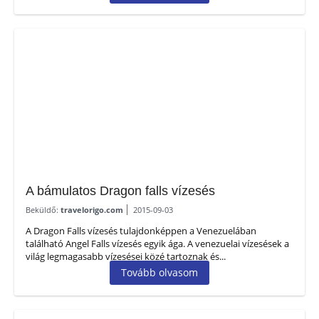
A bámulatos Dragon falls vízesés
Beküldő:
travelorigo.com
2015-09-03
A Dragon Falls vízesés tulajdonképpen a Venezuelában
található Angel Falls vízesés egyik ága. A venezuelai vízesések a
világ legmagasabb vízesései közé tartoznak és...
Tovább olvasom