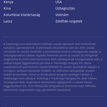
Kenya
USA
Kína
Üzbegisztán
Kolumbiai Köztársaság
Vietnám
Laosz
Zöldfoki-szigetek
A travelorigo.com weboldalon található utazási ajánlatok nem minősülnek
nyilvános ajánlattételnek. A jelentkezés elküldésével nem jön létre utazási
szerződés! Az utazási szerződés a jelentkezésre küldött visszaigazolás alapján, a
visszaigazolásban írásban rögzített feltételek szerint az utazási díj előlegének
megfizetése és a kért dokumentumok aláírt példányainak visszajuttatása után, a
szabad helyek függvényében jön létre a Travelorigo Hungary Kft. illetve
utazásszervező partnereinek utazási feltételei és utazási szerződései alapján! A
honlapon szereplő helyesírási hibákért, az időközben aktualitását vesztett
árakért és akciókért, illetve az árkalkulációs program esetleges hibáiért a
felelősséget nem vállaljuk. Kizárólag a Travelorigo Hungary Kft. által írásban
visszaigazolt árak, árajánlatok tekintendők véglegesnek a szabad helyek
függvényében! Ön, mint felhasználó elfogadta és értelmezte ezen felhívást,
bárminemű megrendelés vagy ajánlatkérés leadásánál.