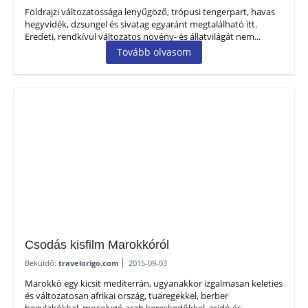
Földrajzi változatossága lenyűgöző, trópusi tengerpart, havas
hegyvidék, dzsungel és sivatag egyaránt megtalálható itt.
Eredeti, rendkívül változatos növény- és állatvilágát nem...
Tovább olvasom
Csodás kisfilm Marokkóról
Beküldő:
travelorigo.com
2015-09-03
Marokkó egy kicsit mediterrán, ugyanakkor izgalmasan keleties
és változatosan afrikai ország, tuaregekkel, berber