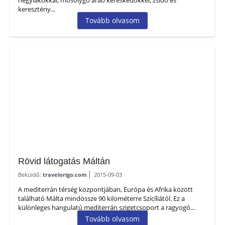
hegylakókkal, mosolygó arab kereskedőkkel, zsidó és
keresztény...
Tovább olvasom
Rövid látogatás Máltán
Beküldő:
travelorigo.com
2015-09-03
A mediterrán térség központjában, Európa és Afrika között
található Málta mindössze 90 kilométerre Szicíliától. Ez a
különleges hangulatú mediterrán szigetcsoport a ragyogó...
Tovább olvasom