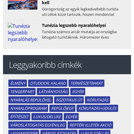
kell
Görögország az egyik legkedveltebb turista
uti célok közé tartozik, hiszen mindennel
rendelkezik,...
Tunézia legszebb nyaralóhelyei
Tunézia számos arcát mutatja az országba
látogató turistáknak. Háromezer éves
történelmének,...
Leggyakoribb címkék
ÉLMÉNY
OTUDOOR, KALAND
TERMÉSZETBARÁT
TENGERPART
LÁTVÁNYOSSÁG
EGYÉB
NYARALÁS REPÜLŐVEL
EGZOTIKUS ÚT
KÖRUTAZÁS
NYARALÓPROGRAM
REPÜLŐJEGY
KÖRUTAZÁS+ÜDÜLÉS
ÉPÍTÉSZET
LUXUS/DELUXE
EGYÉB
VÁROSLÁTOGATÁS EGYÉNILEG
REPTÉRI ILLETÉK AKCIÓ
LEGISMERTEBB
VÁROSLÁTOGATÁS
LUXUS SZÁLLÁS