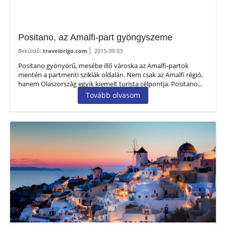
Positano, az Amalfi-part gyöngyszeme
Beküldő:
travelorigo.com
2015-09-03
Positano gyönyörű, mesébe illő városka az Amalfi-partok
mentén a partmenti sziklák oldalán. Nem csak az Amalfi régió,
hanem Olaszország egyik kiemelt turista célpontja. Positano...
Tovább olvasom