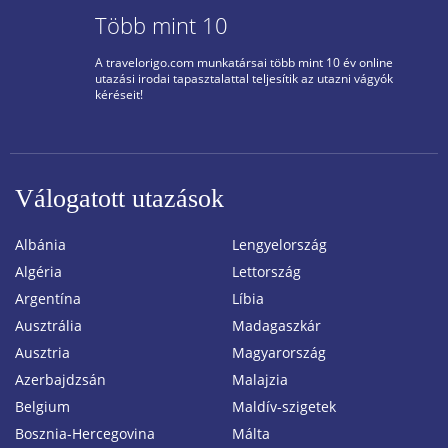
Több mint 10
A travelorigo.com munkatársai több mint 10 év online
utazási irodai tapasztalattal teljesítik az utazni vágyók
kéréseit!
Válogatott utazások
Albánia
Lengyelország
Algéria
Lettország
Argentína
Líbia
Ausztrália
Madagaszkár
Ausztria
Magyarország
Azerbajdzsán
Malajzia
Belgium
Maldív-szigetek
Bosznia-Hercegovina
Málta