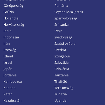
Görögország
Románia
Grúzia
Seychelle-szigetek
Hollandia
Spanyolország
Horvátország
Srí Lanka
India
Svájc
Indonézia
Svédország
Irán
Szaúd-Arábia
Írország
Szerbia
Izland
Szingapúr
Izrael
Szlovákia
Japán
Szlovénia
Jordánia
Tanzánia
Kambodzsa
Thaiföld
Kanada
Törökország
Katar
Tunézia
Kazahsztán
Uganda