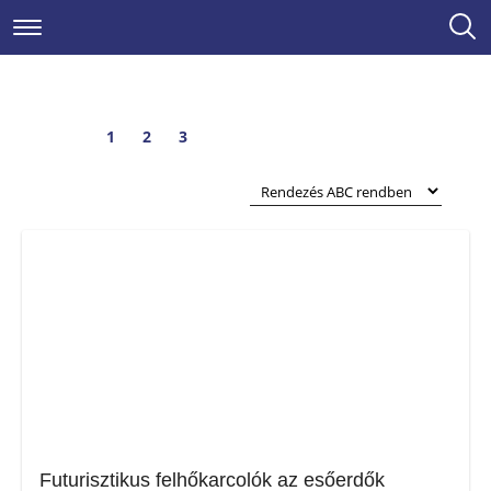
Magazin
Cikkek
Címke: Körutazás+Üdülés
1
2
3
Futurisztikus felhőkarcolók az esőerdők