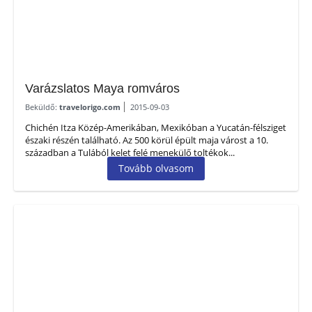
Varázslatos Maya romváros
Beküldő:
travelorigo.com
2015-09-03
Chichén Itza Közép-Amerikában, Mexikóban a Yucatán-félsziget
északi részén található. Az 500 körül épült maja várost a 10.
században a Tulából kelet felé menekülő toltékok...
Tovább olvasom