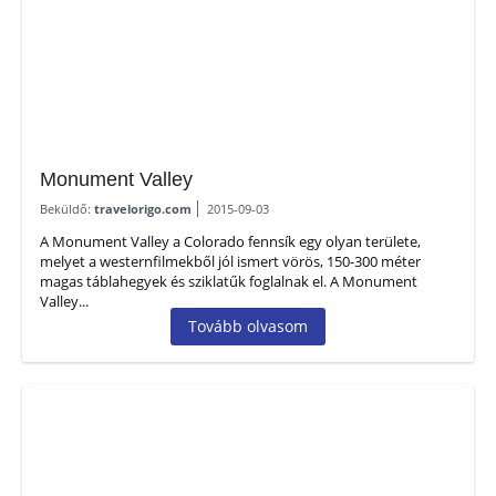
Monument Valley
Beküldő:
travelorigo.com
2015-09-03
A Monument Valley a Colorado fennsík egy olyan területe,
melyet a westernfilmekből jól ismert vörös, 150-300 méter
magas táblahegyek és sziklatűk foglalnak el. A Monument
Valley...
Tovább olvasom