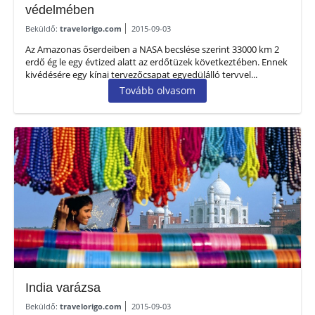
védelmében
Beküldő:
travelorigo.com
2015-09-03
Az Amazonas őserdeiben a NASA becslése szerint 33000 km 2
erdő ég le egy évtized alatt az erdőtüzek következtében. Ennek
kivédésére egy kínai tervezőcsapat egyedülálló tervvel...
Tovább olvasom
India varázsa
Beküldő:
travelorigo.com
2015-09-03