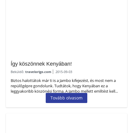
Így köszönnek Kenyában!
Beküldő:
travelorigo.com
2015-09-03
Biztos halottátok már ti is a Jambo kifejezést, és most nem a
repülőgépre gondolunk. Tudtátok, hogy Kenyában ez a
leggyakoribb köszönési forma. A Jambo mellett említést kell...
Tovább olvasom