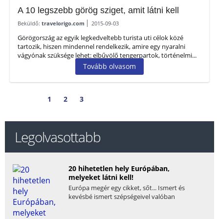
A 10 legszebb görög sziget, amit látni kell
Beküldő:
travelorigo.com
2015-09-03
Görögország az egyik legkedveltebb turista uti célok közé
tartozik, hiszen mindennel rendelkezik, amire egy nyaralni
vágyónak szüksége lehet: elbűvölő tengerpartok, történelmi...
Tovább olvasom
1
2
3
Legolvasottabb
20 hihetetlen hely Európában,
melyeket látni kell!
Európa megér egy cikket, sőt... Ismert és
kevésbé ismert szépségeivel valóban
megunhatatlan. Mi...