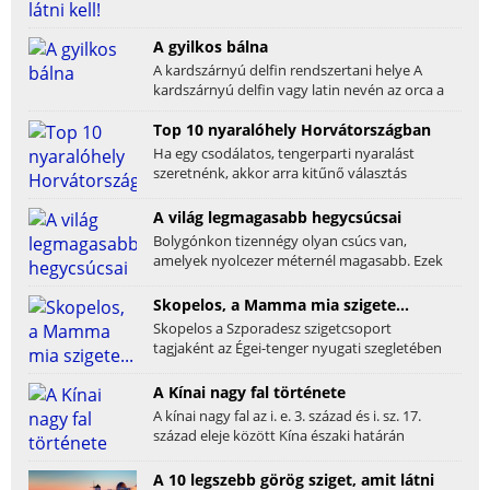
A gyilkos bálna
A kardszárnyú delfin rendszertani helye A
kardszárnyú delfin vagy latin nevén az orca a
ma...
Top 10 nyaralóhely Horvátországban
Ha egy csodálatos, tengerparti nyaralást
szeretnénk, akkor arra kitűnő választás
Horvátország. A...
A világ legmagasabb hegycsúcsai
Bolygónkon tizennégy olyan csúcs van,
amelyek nyolcezer méternél magasabb. Ezek
mindegyike a...
Skopelos, a Mamma mia szigete...
Skopelos a Szporadesz szigetcsoport
tagjaként az Égei-tenger nyugati szegletében
helyezkedik el...
A Kínai nagy fal története
A kínai nagy fal az i. e. 3. század és i. sz. 17.
század eleje között Kína északi határán
épített...
A 10 legszebb görög sziget, amit látni