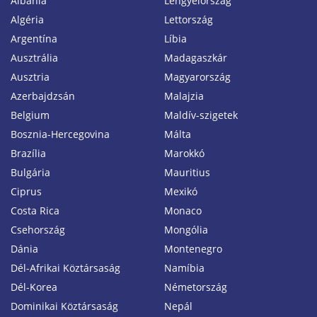
Albánia
Lengyelország
Algéria
Lettország
Argentína
Líbia
Ausztrália
Madagaszkár
Ausztria
Magyarország
Azerbajdzsán
Malajzia
Belgium
Maldív-szigetek
Bosznia-Hercegovina
Málta
Brazília
Marokkó
Bulgária
Mauritius
Ciprus
Mexikó
Costa Rica
Monaco
Csehország
Mongólia
Dánia
Montenegro
Dél-Afrikai Köztársaság
Namíbia
Dél-Korea
Németország
Dominikai Köztársaság
Nepál