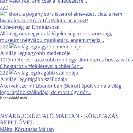
látnivalót rejt, ami csak a felfedezésre...
222
Cica-őrség az Ermitázsban
Állítólag nem egyedülálló jelenség az oroszországi,
múzeumi négylábú munkatárs, engem mégis...
222
A világ legnagyobb medencéje
1013 méteres - azaz több mint egy kilométeres hosszával és
8 hektáros vízfelületével a chilei San...
222
A világ legdrágább szállodája
A tervek szerint Libanonban (Beirut) épült volna a világ
legdrágább szállodája, de most úgy néz...
Kapcsolódó utak
NYÁRBÚCSÚZTATÓ MÁLTÁN - KÖRUTAZÁS
REPÜLŐVEL
Málta
, Körutazás Máltán