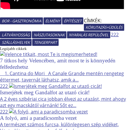
CÍMKÉK:
BOR - GASZTRONÓMIA
ÉLMÉNY
ÉPÍTÉSZET
KÖRUTAZÁS+ÜDÜLÉS
222
LÁTVÁNYOSSÁG
NÁSZUTASOKNAK
NYARALÁS REPÜLŐVEL
SZÁLLÁSHELYEK
TENGERPART
Legújabb cikkek
7 titkos hely Velencében, amit most te is könnyedén
felfedezhetsz
1. Cantina do Mori A Canale Grande mentén rengeteg
éttermet, tavernát láthatsz, amik a...
222
Ismerjétek meg Gandalfot az utazó cicát!
A 2 éves szibériai cica jobban élvezi az utazást, mint ahogy
azt egy macskától várnánk! Sőt ez...
222
A folyó, ami a paradicsomba vezet
A természet számos furcsa, különlegesen szép vidéket,