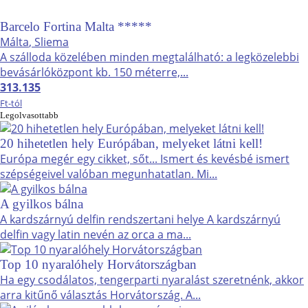
Barcelo Fortina Malta *****
Málta
, Sliema
A szálloda közelében minden megtalálható: a legközelebbi
bevásárlóközpont kb. 150 méterre,...
313.135
Ft-tól
Legolvasottabb
20 hihetetlen hely Európában, melyeket látni kell!
Európa megér egy cikket, sőt... Ismert és kevésbé ismert
szépségeivel valóban megunhatatlan. Mi...
A gyilkos bálna
A kardszárnyú delfin rendszertani helye A kardszárnyú
delfin vagy latin nevén az orca a ma...
Top 10 nyaralóhely Horvátországban
Ha egy csodálatos, tengerparti nyaralást szeretnénk, akkor
arra kitűnő választás Horvátország. A...