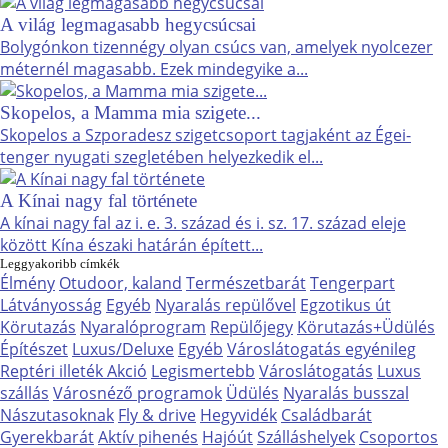
A világ legmagasabb hegycsúcsai
Bolygónkon tizennégy olyan csúcs van, amelyek nyolcezer
méternél magasabb. Ezek mindegyike a...
Skopelos, a Mamma mia szigete...
Skopelos a Szporadesz szigetcsoport tagjaként az Égei-
tenger nyugati szegletében helyezkedik el...
A Kínai nagy fal története
A kínai nagy fal az i. e. 3. század és i. sz. 17. század eleje
között Kína északi határán épített...
Leggyakoribb címkék
Élmény
Otudoor, kaland
Természetbarát
Tengerpart
Látványosság
Egyéb
Nyaralás repülővel
Egzotikus út
Körutazás
Nyaralóprogram
Repülőjegy
Körutazás+Üdülés
Építészet
Luxus/Deluxe
Egyéb
Városlátogatás egyénileg
Reptéri illeték Akció
Legismertebb
Városlátogatás
Luxus
szállás
Városnéző programok
Üdülés
Nyaralás busszal
Nászutasoknak
Fly & drive
Hegyvidék
Családbarát
Gyerekbarát
Aktív pihenés
Hajóút
Szálláshelyek
Csoportos