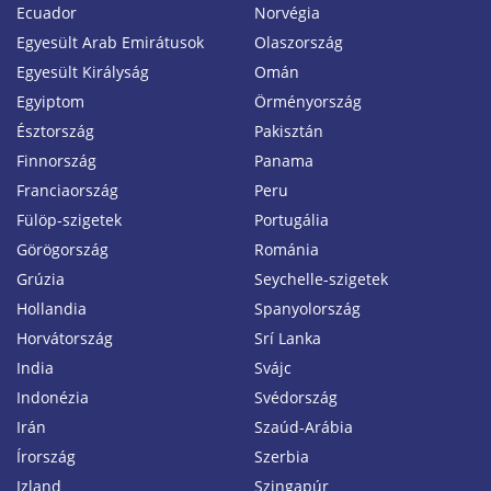
Ecuador
Norvégia
Egyesült Arab Emirátusok
Olaszország
Egyesült Királyság
Omán
Egyiptom
Örményország
Észtország
Pakisztán
Finnország
Panama
Franciaország
Peru
Fülöp-szigetek
Portugália
Görögország
Románia
Grúzia
Seychelle-szigetek
Hollandia
Spanyolország
Horvátország
Srí Lanka
India
Svájc
Indonézia
Svédország
Irán
Szaúd-Arábia
Írország
Szerbia
Izland
Szingapúr