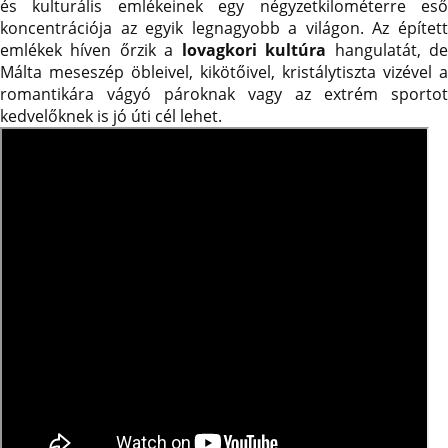
és kulturális emlékeinek egy négyzetkilométerre eső
koncentrációja az egyik legnagyobb a világon. Az épített
emlékek híven őrzik a
lovagkori kultúra
hangulatát, d
Málta meseszép öbleivel, kikötőivel, kristálytiszta vizével a
romantikára vágyó pároknak vagy az extrém sportot
kedvelőknek is jó úti cél lehet.