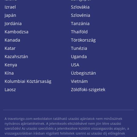
Izrael
Szlovákia
Japán
Szlovénia
Jordánia
Tanzánia
Kambodzsa
Thaiföld
Kanada
Törökország
Katar
Tunézia
Kazahsztán
Uganda
Kenya
USA
Kína
Üzbegisztán
Kolumbiai Köztársaság
Vietnám
Laosz
Zöldfoki-szigetek
A travelorigo.com weboldalon található utazási ajánlatok nem minősülnek
nyilvános ajánlattételnek. A jelentkezés elküldésével nem jön létre utazási
szerződés! Az utazási szerződés a jelentkezésre küldött visszaigazolás alapján, a
visszaigazolásban írásban rögzített feltételek szerint az utazási díj előlegének