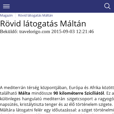
Magazin
Rövid látogatás Máltán
Rövid látogatás Máltán
Beküldő:
travelorigo.com
2015-09-03 12:21:46
A mediterrán térség központjában, Európa és Afrika között
található
Málta
mindössze
90 kilométerre Szicíliától
. Ez a
különleges hangulatú mediterrán szigetcsoport a ragyogó
napsütés, kristálytiszta tenger és az élő történelem szigete.
Máltára látogatni felér egy időutazással: a sziget történelmi