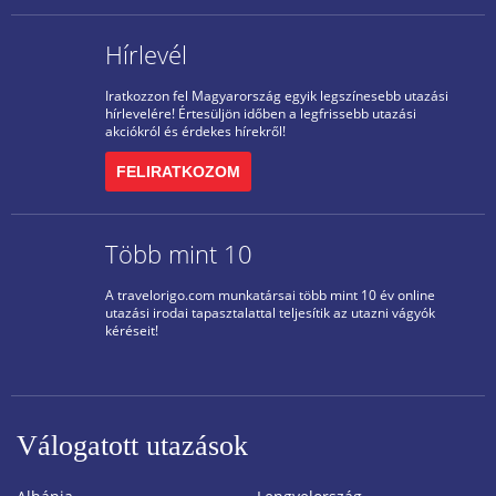
Hírlevél
Iratkozzon fel Magyarország egyik legszínesebb utazási
hírlevelére! Értesüljön időben a legfrissebb utazási
akciókról és érdekes hírekről!
FELIRATKOZOM
Több mint 10
A travelorigo.com munkatársai több mint 10 év online
utazási irodai tapasztalattal teljesítik az utazni vágyók
kéréseit!
Válogatott utazások