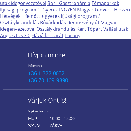
utak idegenvezetővel
Bor - Gasztronómia
Témaparkok
Ifjúsági program
1. Gyerek INGYEN
Magyar kedvenc
Hosszú
Hétvégék
1 felnőtt + gyerek
Ifjúsági program /
Osztálykirándulás
Búvárkodás
Rendezvény út
Magyar
idegenvezetővel
Osztálykirándulás
Kert
Tópart
Vallási utak
Augusztus 20.
Háziállat barát
Torony
Hívjon minket!
Infóvonal
+36 1 322 0032
+36 70 469-9890
Várjuk Önt is!
Nyitva tartás
H-P:
10:00 - 18:00
SZ-V:
ZÁRVA