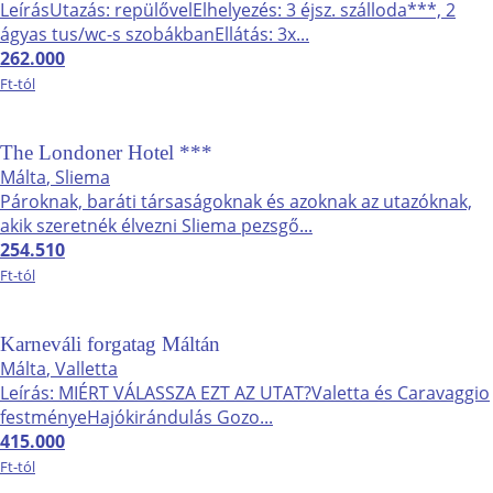
LeírásUtazás: repülővelElhelyezés: 3 éjsz. szálloda***, 2
ágyas tus/wc-s szobákbanEllátás: 3x...
262.000
Ft-tól
The Londoner Hotel ***
Málta
, Sliema
Pároknak, baráti társaságoknak és azoknak az utazóknak,
akik szeretnék élvezni Sliema pezsgő...
254.510
Ft-tól
Karneváli forgatag Máltán
Málta
, Valletta
Leírás: MIÉRT VÁLASSZA EZT AZ UTAT?Valetta és Caravaggio
festményeHajókirándulás Gozo...
415.000
Ft-tól