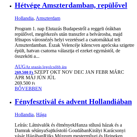
Hétvége Amszterdamban, repülővel
Hollandia
,
Amszterdam
Program 1. nap Elutazás Budapestről a reggeli órákban
repülővel, megérkezés után transzfer a belvárosba, majd
félnapos városnézés helyi vezetéssel a csatornákkal teli
Amszterdamban. Észak Velencéje kilencven aprócska szigetre
épült, hatvan csatorna választja el ezeket egymástól, de
összeköti a...
AUG
Az utazás legolcsóbb ára
SZEPT
OKT
NOV
DEC
JAN
FEBR
MÁRC
269.500 Ft
ÁPR
MÁJ
JÚN
JÚL
269.500
Ft
BŐVEBBEN
Fényfesztivál és advent Hollandiában
Hollandia
,
Hága
Leírás: Látnivalók és élményekHanza stílusú házak és a
Damrak sétányaSajtkóstoló GoudábanKirályi Karácsonyi
vásár HágábanRijks Múzeum mesterművei és Heineken