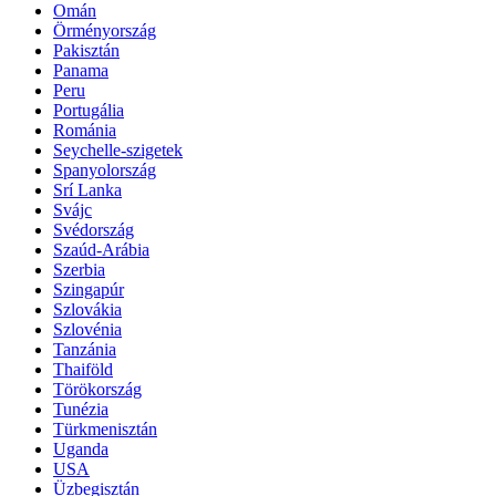
Omán
Örményország
Pakisztán
Panama
Peru
Portugália
Románia
Seychelle-szigetek
Spanyolország
Srí Lanka
Svájc
Svédország
Szaúd-Arábia
Szerbia
Szingapúr
Szlovákia
Szlovénia
Tanzánia
Thaiföld
Törökország
Tunézia
Türkmenisztán
Uganda
USA
Üzbegisztán