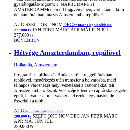
gyárlátogatásProgram: 1. NAPBUDAPEST -
AMSTERDAMMenetrend függvényében, várhatóan a kora
délutáni órákban, utazás Amsterdamba repülővel....
AUG
SZEPT
OKT
NOV
DEC
Az utazás legolcsóbb ára
JAN
FEBR
MÁRC
ÁPR
MÁJ
JÚN
JÚL
277.000 Ft
277.000
Ft
BŐVEBBEN
Hétvége Amszterdamban, repülővel
Hollandia
,
Amszterdam
Program1. napElutazás Budapestről a reggeli órákban
repülővel, megérkezés után transzfer a belvárosba, majd
félnapos városnézés helyi vezetéssel a csatornákkal teli
Amszterdamban. Észak Velencéje kilencven aprócska szigetre
épült, hatvan csatorna választja el ezeket egymástól, de
összeköti a több...
AUG
Az utazás legolcsóbb ára
SZEPT
OKT
NOV
DEC
JAN
FEBR
MÁRC
289.900 Ft
ÁPR
MÁJ
JÚN
JÚL
289.900
Ft