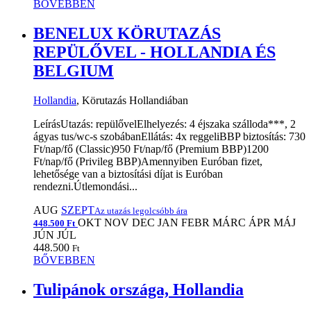
BŐVEBBEN
BENELUX KÖRUTAZÁS
REPÜLŐVEL - HOLLANDIA ÉS
BELGIUM
Hollandia
, Körutazás Hollandiában
LeírásUtazás: repülővelElhelyezés: 4 éjszaka szálloda***, 2
ágyas tus/wc-s szobábanEllátás: 4x reggeliBBP biztosítás: 730
Ft/nap/fő (Classic)950 Ft/nap/fő (Premium BBP)1200
Ft/nap/fő (Privileg BBP)Amennyiben Euróban fizet,
lehetősége van a biztosítási díjat is Euróban
rendezni.Útlemondási...
AUG
SZEPT
Az utazás legolcsóbb ára
OKT
NOV
DEC
JAN
FEBR
MÁRC
ÁPR
MÁJ
448.500 Ft
JÚN
JÚL
448.500
Ft
BŐVEBBEN
Tulipánok országa, Hollandia