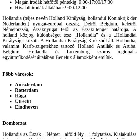
Magán irodák hétfőtől péntekig: 9:00-17:00/17:30
Hivatali irodák általában: 9:00-12:00
Hollandia (teljes nevén Holland Királyság, hollandul Koninkrijk der
Nederlanden) nyugat-európai ország. Délről Belgium, keletről
Németország, északnyugat felől az Északi-tenger határolja. A
holland közjog különbséget tesz „Hollandia” és a „Hollandiai
Királyság” között. A Hollandiai Királyság 3 részből áll: Hollandia,
valamint Karib-szigetekhez tartozó Holland Antillák és Aruba.
Belgium, Hollandia és Luxemburg szoros regionális
együttműködését általában Benelux államokként említik.
Főbb városok:
Amszterdam
Rotterdam
Hága
Utrecht
Eindhoven
Domborzat
Hollandia az Észak – Német – alföld Ny – i folytatása. Kialakulása