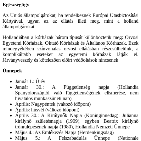
Egészségügy
Az Uniós állampolgárokat, ha rendelkeznek Európai Utasbiztosítási
Kártyával, ugyan az az ellátás illeti meg, mint a holland
állampolgárokat.
Hollandiában a kórházak három típusát különböztetik meg: Orvosi
Egyetemi Kórházak, Oktató Kórházak és Általános Kórházak. Ezek
mindegyékében színvonalas orvosi ellátásban részesülhetünk, a
komplikáltabb eseteket az egyetemi kórházak látják el.
Járványveszély és kötelezően előírt védőoltások nincsenek.
Ünnepek
Január 1.: Újév
Január 30.: A Függetlenség napja (Hollandia
Spanyolországtól való függetlenségének elismerése, nem
hivatalos munkaszüneti nap)
Április: Nagypéntek (változó időpont)
Április: húsvét (változó időpont)
Április 30.: A Királynők Napja (Koninginnedag): Julianna
királynő születésnapja (1909), egyben Beatrix királynő
trónralépésének napja (1980), Hollandia Nemzeti Ünnepe
Május 4.: Az Emlékezés Napja (Herdenkingsdag)
Május 5.: A Felszabadulás Ünnepe (Nationale