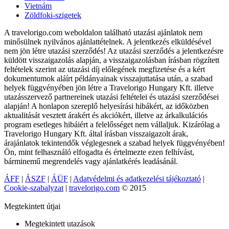
Vietnám
Zöldfoki-szigetek
A travelorigo.com weboldalon található utazási ajánlatok nem
minősülnek nyilvános ajánlattételnek. A jelentkezés elküldésével
nem jön létre utazási szerződés! Az utazási szerződés a jelentkezésre
küldött visszaigazolás alapján, a visszaigazolásban írásban rögzített
feltételek szerint az utazási díj előlegének megfizetése és a kért
dokumentumok aláírt példányainak visszajuttatása után, a szabad
helyek függvényében jön létre a Travelorigo Hungary Kft. illetve
utazásszervező partnereinek utazási feltételei és utazási szerződései
alapján! A honlapon szereplő helyesírási hibákért, az időközben
aktualitását vesztett árakért és akciókért, illetve az árkalkulációs
program esetleges hibáiért a felelősséget nem vállaljuk. Kizárólag a
Travelorigo Hungary Kft. által írásban visszaigazolt árak,
árajánlatok tekintendők véglegesnek a szabad helyek függvényében!
Ön, mint felhasználó elfogadta és értelmezte ezen felhívást,
bárminemű megrendelés vagy ajánlatkérés leadásánál.
ÁFF
|
ÁSZF
|
ÁÜF
|
Adatvédelmi és adatkezelési tájékoztató
|
Cookie-szabalyzat
|
travelorigo.com
© 2015
Megtekintett útjai
Megtekintett utazások