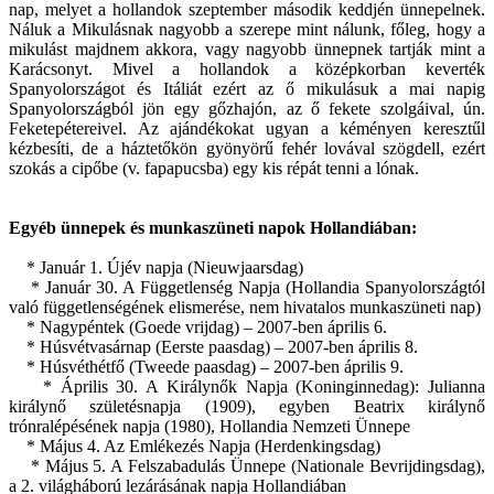
nap, melyet a hollandok szeptember második keddjén ünnepelnek.
Náluk a Mikulásnak nagyobb a szerepe mint nálunk, főleg, hogy a
mikulást majdnem akkora, vagy nagyobb ünnepnek tartják mint a
Karácsonyt. Mivel a hollandok a középkorban keverték
Spanyolországot és Itáliát ezért az ő mikulásuk a mai napig
Spanyolországból jön egy gőzhajón, az ő fekete szolgáival, ún.
Feketepétereivel. Az ajándékokat ugyan a kéményen keresztűl
kézbesíti, de a háztetőkön gyönyörű fehér lovával szögdell, ezért
szokás a cipőbe (v. fapapucsba) egy kis répát tenni a lónak.
Egyéb ünnepek és munkaszüneti napok Hollandiában:
* Január 1. Újév napja (Nieuwjaarsdag)
* Január 30. A Függetlenség Napja (Hollandia Spanyolországtól
való függetlenségének elismerése, nem hivatalos munkaszüneti nap)
* Nagypéntek (Goede vrijdag) – 2007-ben április 6.
* Húsvétvasárnap (Eerste paasdag) – 2007-ben április 8.
* Húsvéthétfő (Tweede paasdag) – 2007-ben április 9.
* Április 30. A Királynők Napja (Koninginnedag): Julianna
királynő születésnapja (1909), egyben Beatrix királynő
trónralépésének napja (1980), Hollandia Nemzeti Ünnepe
* Május 4. Az Emlékezés Napja (Herdenkingsdag)
* Május 5. A Felszabadulás Ünnepe (Nationale Bevrijdingsdag),
a 2. világháború lezárásának napja Hollandiában