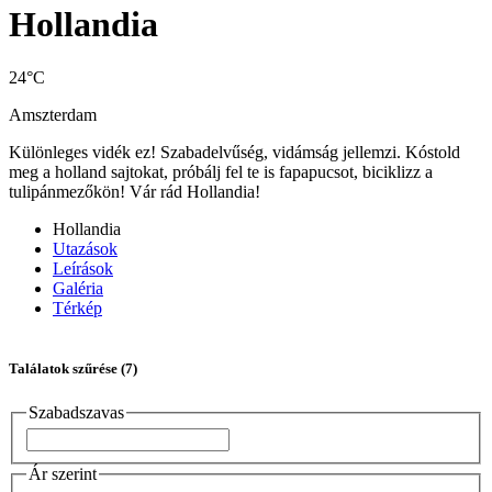
Hollandia
24°C
Amszterdam
Különleges vidék ez! Szabadelvűség, vidámság jellemzi. Kóstold
meg a holland sajtokat, próbálj fel te is fapapucsot, biciklizz a
tulipánmezőkön! Vár rád Hollandia!
Hollandia
Utazások
Leírások
Galéria
Térkép
Találatok szűrése
(7)
Szabadszavas
Ár szerint