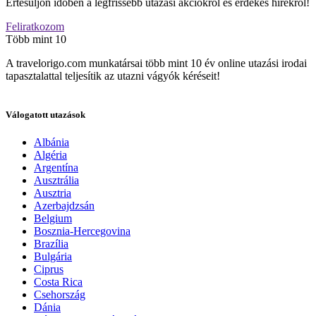
Értesüljön időben a legfrissebb utazási akciókról és érdekes hírekről!
Feliratkozom
Több mint 10
A travelorigo.com munkatársai több mint 10 év online utazási irodai
tapasztalattal teljesítik az utazni vágyók kéréseit!
Válogatott utazások
Albánia
Algéria
Argentína
Ausztrália
Ausztria
Azerbajdzsán
Belgium
Bosznia-Hercegovina
Brazília
Bulgária
Ciprus
Costa Rica
Csehország
Dánia