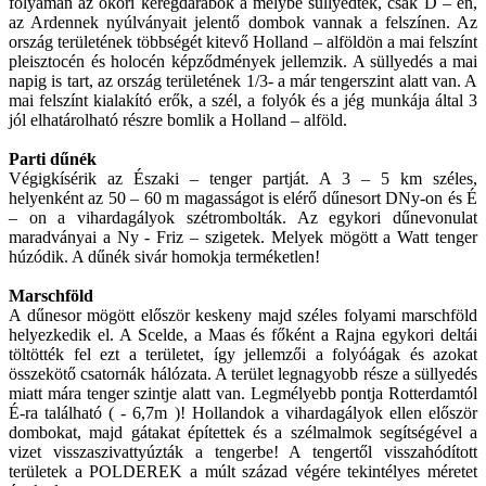
folyamán az ókori kéregdarabok a mélybe süllyedtek, csak D – en,
az Ardennek nyúlványait jelentő dombok vannak a felszínen. Az
ország területének többségét kitevő Holland – alföldön a mai felszínt
pleisztocén és holocén képződmények jellemzik. A süllyedés a mai
napig is tart, az ország területének 1/3- a már tengerszint alatt van. A
mai felszínt kialakító erők, a szél, a folyók és a jég munkája által 3
jól elhatárolható részre bomlik a Holland – alföld.
Parti dűnék
Végigkísérik az Északi – tenger partját. A 3 – 5 km széles,
helyenként az 50 – 60 m magasságot is elérő dűnesort DNy-on és É
– on a vihardagályok szétrombolták. Az egykori dűnevonulat
maradványai a Ny - Friz – szigetek. Melyek mögött a Watt tenger
húzódik. A dűnék sivár homokja terméketlen!
Marschföld
A dűnesor mögött először keskeny majd széles folyami marschföld
helyezkedik el. A Scelde, a Maas és főként a Rajna egykori deltái
töltötték fel ezt a területet, így jellemzői a folyóágak és azokat
összekötő csatornák hálózata. A terület legnagyobb része a süllyedés
miatt mára tenger szintje alatt van. Legmélyebb pontja Rotterdamtól
É-ra található ( - 6,7m )! Hollandok a vihardagályok ellen először
dombokat, majd gátakat építettek és a szélmalmok segítségével a
vizet visszaszivattyúzták a tengerbe! A tengertől visszahódított
területek a POLDEREK a múlt század végére tekintélyes méretet