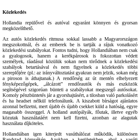
Közlekedés
Hollandia repülővel és autóval egyaránt könnyen és gyorsan
megközelíthető.
Az autós közlekedés ritmusa sokkal lassabb a Magyarországon
megszokottnál, és az emberek be is tartják a rájuk vonatkozó
közlekedési szabályokat. Fontos tudni, hogy Hollandiában nem csak
a gyalogosok, hanem a kerékpárosok is fokozottan védett
személyek, ráadásul közülük sokan nem törődnek a közlekedési
szabályok betartásával és nem figyelnek a közlekedés többi
szereplőjére (pl.: az irányváltoztatást gyakran nem jelzik, sokan még
a piroson is áthajtanak.) A rendőrség az út mentén elhelyezett
fényképezőgépek, „álcázott” rendőrautók és más eszközök
segítségével szigorúan bünteti a szabályokat megszegő autósokat.
Komoly pénzbüntetés jár a gyorshajtásért, a tilosban való parkolásért
és ha headset nélkül telefonálunk. A kiszabott bírságot ajánlatos
azonnal befizetni, mert újabb és újabb csekket küld a hatóság, egyre
magasabb összeggel. A holland autópályák, főutak, illetve egyéb
közutak használatáért nem kell fizetni, azonban az alagutak
használata díjköteles.
Hollandiában igen kiterjedt vasúthálózat működik, különösen
Randstad környékén. Azokban a kerületekben, ahol a vasúti