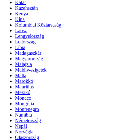
Katar
Kazahsztán
Kenya
Kína
Kolumbiai Köztársaság
Laosz
Lengyelország
Lettország
Líbia
Madagaszkár
Magyarország
Malajzia
Maldív-szigetek
Málta
Marokkó
Mauritius
Mexikó
Monaco
Mongólia
Montenegro
Namíbia
Németország
Nepál
Norvégia
Olaszország