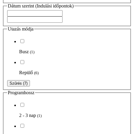
Dátum szerint (Indulási időpontok)
Utazás módja
Busz
(1)
Repülő
(6)
Szűrés
(7)
Programhossz
2 - 3 nap
(1)