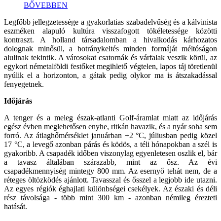
BŐVEBBEN
Legfőbb jellegzetessége a gyakorlatias szabadelvűség és a kálvinista
eszméken alapuló kultúra visszafogott tökéletessége közötti
kontraszt. A holland társadalomban a hivalkodás kárhozatos
dolognak minősül, a botránykeltés minden formáját méltóságon
alulinak tekintik. A városokat csatornák és várfalak veszik körül, az
egykori németalföldi festőket megihlető végtelen, lapos táj töretlenül
nyúlik el a horizonton, a gátak pedig olykor ma is átszakadással
fenyegetnek.
Időjárás
A tenger és a meleg észak-atlanti Golf-áramlat miatt az időjárás
egész évben meglehetősen enyhe, ritkán havazik, és a nyár soha sem
forró. Az átlaghőmérséklet januárban +2 °C, júliusban pedig közel
17 °C, a levegő azonban párás és ködös, a téli hónapokban a szél is
gyakoribb. A csapadék időben viszonylag egyenletesen oszlik el, bár
a tavasz általában szárazabb, mint az ősz. Az évi
csapadékmennyiség mintegy 800 mm. Az esernyő tehát nem, de a
réteges öltözködés ajánlott. Tavasszal és ősszel a legjobb ide utazni.
Az egyes régiók éghajlati különbségei csekélyek. Az északi és déli
rész távolsága - több mint 300 km - azonban némileg érezteti
hatását.