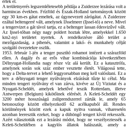
értek el.
A területnyerés legszemléletesebb példája a Zuiderzee lezárása volt a
harmincas években. Frízföld és Észak-Holland tartományok között
egy 30 km-es gátat emeltek, az úgynevezett zárógátat. A Zuiderzee
ezáltal beltengerré vált, amelynek IJsselmeer (Ijssel-tó) a neve. Mivel
a tengervizet a gát távol tartja, ez a beltenger lassan édesvizűvé vált.
Az Ijssel-tóban négy nagy poldert hoztak létre, amelyekkel 1.650
km2-nyi területet nyertek. A rendelkezésre álló terület a
mezőgazdaság, a pihenés, valamint a lakó- és munkahely célját
szolgáló övezetekre oszlik.
1953. február 1-jén a tenger pusztító rohamot intézett a szárazföld
ellen. A dagály és az erős vihar kombinációja következtében
Délnyugat-Hollandia nagy része víz alá került. Ez a katasztrófa,
amelynek során sok száz ember vesztette életét. Világossá tette,
hogy a Delta-tervet a lehető leggyorsabban meg kell valósítani. Ez a
terv a délnyugati tenger nyúlványok elzárását tűzte ki célul. Ma
minden tengeri nyúlvány el van zárva, kivéve az Új Viziutat és a
Nyugati-Scheldét, amelyek lehetővé teszik Rotterdam, illetve
Antwerpen (Belgium) kikötőinek elérését. A Keleti-Scheldét egy
3200 méter hosszúságú zsiliprendszerrel zárták le, amely 65
betonoszlop között elhelyezkedő 62 acélkapuból áll. Rendes
körülmények között ezek a kapuk nyitva vannak, viharesetén
azonban leeresztik ezeket, hogy a dühöngő tengert kívül rekesszék.
Azért választották ezt a lezárási módot, hogy ne veszélyeztessék a
Keleti-Scheldében a kagylós állatok halászatát, amely a