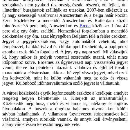
szolgáltatás nem gyakori (az ország északi részén), ott fejlett, ún.
„Interline” buszjáratok szállítják az utasokat. 2007-ben elkészült az
új nagy sebességű vasútvonal Amszterdam és a belga határ között.
Ezen közlekedve a menetidő Amszterdam és Rotterdam között
mindössze 35 perc, míg Amszterdam és
Breda
között az 1 óra 47
perc alig egy órára szelídül. Nemzetközi forgalomban a menetidő
csökkenése egy óra, azaz lényegében Belgium felé a felére csökken.
Jegyet a jegypénztárakban, vagy automatából vehetünk, ahol
fémpénzzel, bankkártyával és chipknippel fizethetünk, a papírpénzt
azonban csak ritkán fogadja el. A jegy egy napra szól. Mi választjuk
ki, hogy mikor és melyik vonattal szeretnénk utazni, tehát nincs
időponthoz kötve. Érdemes az úgynevezett napi visszatérési jegyet
venni, illetve ha pénteken utaznánk valahova és éjfélnél tovább
maradnánk a célvárosban, akkor a hétvégi vissza jegyet, mivel ezek
ára kedvezőbb, mint ha külön váltanánk meg az oda- és vissza
jegyet. Különböző időintervallumokra szóló jegyet is válthatunk.
A városi közlekedés egyik legfontosabb eszköze a kerékpár, amelyet
rengeteg helyen bérelhetünk is. Kiterjedt az infrastruktúrája.
Közlekedik még busz, metró és villamos is, hatékony és logikus
útvonalakon. A buszok a dugókra hajlamos útvonalakon külön
sávban haladhatnak. A villamosra úgynevezett stripencard-ot kell
vásárolni, amelyen rubrikák vannak, és annyit kell érvényesíteni,
ahány városrészen keresztülmegyünk vele.