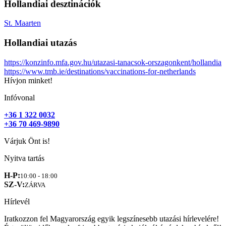
Hollandiai desztinációk
St. Maarten
Hollandiai utazás
https://konzinfo.mfa.gov.hu/utazasi-tanacsok-orszagonkent/hollandia
https://www.tmb.ie/destinations/vaccinations-for-netherlands
Hívjon minket!
Infóvonal
+36 1 322 0032
+36 70 469-9890
Várjuk Önt is!
Nyitva tartás
H-P:
10:00 - 18:00
SZ-V:
ZÁRVA
Hírlevél
Iratkozzon fel Magyarország egyik legszínesebb utazási hírlevelére!