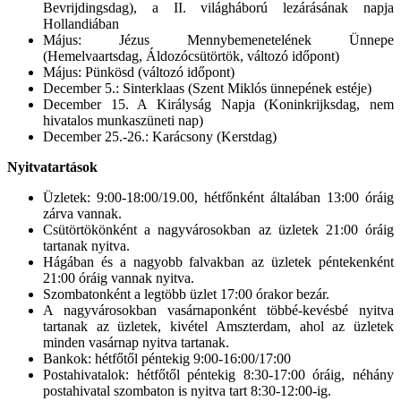
Bevrijdingsdag), a II. világháború lezárásának napja
Hollandiában
Május: Jézus Mennybemenetelének Ünnepe
(Hemelvaartsdag, Áldozócsütörtök, változó időpont)
Május: Pünkösd (változó időpont)
December 5.: Sinterklaas (Szent Miklós ünnepének estéje)
December 15. A Királyság Napja (Koninkrijksdag, nem
hivatalos munkaszüneti nap)
December 25.-26.: Karácsony (Kerstdag)
Nyitvatartások
Üzletek: 9:00-18:00/19.00, hétfőnként általában 13:00 óráig
zárva vannak.
Csütörtökönként a nagyvárosokban az üzletek 21:00 óráig
tartanak nyitva.
Hágában és a nagyobb falvakban az üzletek péntekenként
21:00 óráig vannak nyitva.
Szombatonként a legtöbb üzlet 17:00 órakor bezár.
A nagyvárosokban vasárnaponként többé-kevésbé nyitva
tartanak az üzletek, kivétel Amszterdam, ahol az üzletek
minden vasárnap nyitva tartanak.
Bankok: hétfőtől péntekig 9:00-16:00/17:00
Postahivatalok: hétfőtől péntekig 8:30-17:00 óráig, néhány
postahivatal szombaton is nyitva tart 8:30-12:00-ig.