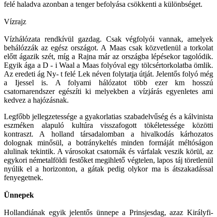
felé haladva azonban a tenger befolyása csökkenti a különbséget.
Vízrajz
Vízhálózata rendkívül gazdag. Csak végfolyói vannak, amelyek
behálózzák az egész országot. A Maas csak közvetlenül a torkolat
előtt ágazik szét, míg a Rajna már az országba lépésekor tagolódik.
Egyik ága a D - i Waal a Maas folyóval egy tölcsértorkolatba ömlik.
Az eredeti ág Ny- t felé Lek néven folytatja útját. Jelentős folyó még
a Ijessel is. A folyami hálózatot több ezer km hosszú
csatornarendszer egészíti ki melyekben a vízjárás egyenletes ami
kedvez a hajózásnak.
Legfőbb jellegzetessége a gyakorlatias szabadelvűség és a kálvinista
eszméken alapuló kultúra visszafogott tökéletessége közötti
kontraszt. A holland társadalomban a hivalkodás kárhozatos
dolognak minősül, a botránykeltés minden formáját méltóságon
alulinak tekintik. A városokat csatornák és várfalak veszik körül, az
egykori németalföldi festőket megihlető végtelen, lapos táj töretlenül
nyúlik el a horizonton, a gátak pedig olykor ma is átszakadással
fenyegetnek.
Ünnepek
Hollandiának egyik jelentős ünnepe a Prinsjesdag, azaz Királyfi-