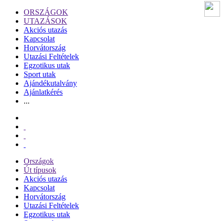
ORSZÁGOK
UTAZÁSOK
Akciós utazás
Kapcsolat
Horvátország
Utazási Feltételek
Egzotikus utak
Sport utak
Ajándékutalvány
Ajánlatkérés
...
Országok
Út típusok
Akciós utazás
Kapcsolat
Horvátország
Utazási Feltételek
Egzotikus utak