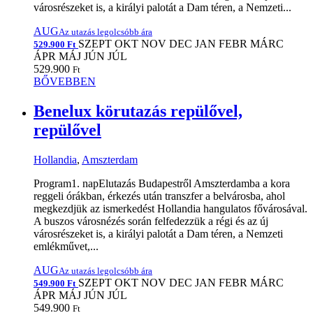
városrészeket is, a királyi palotát a Dam téren, a Nemzeti...
AUG
Az utazás legolcsóbb ára
SZEPT
OKT
NOV
DEC
JAN
FEBR
MÁRC
529.900 Ft
ÁPR
MÁJ
JÚN
JÚL
529.900
Ft
BŐVEBBEN
Benelux körutazás repülővel,
repülővel
Hollandia
,
Amszterdam
Program1. napElutazás Budapestről Amszterdamba a kora
reggeli órákban, érkezés után transzfer a belvárosba, ahol
megkezdjük az ismerkedést Hollandia hangulatos fővárosával.
A buszos városnézés során felfedezzük a régi és az új
városrészeket is, a királyi palotát a Dam téren, a Nemzeti
emlékművet,...
AUG
Az utazás legolcsóbb ára
SZEPT
OKT
NOV
DEC
JAN
FEBR
MÁRC
549.900 Ft
ÁPR
MÁJ
JÚN
JÚL
549.900
Ft