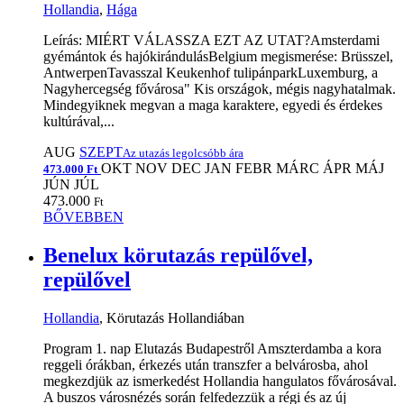
Hollandia
,
Hága
Leírás: MIÉRT VÁLASSZA EZT AZ UTAT?Amsterdami
gyémántok és hajókirándulásBelgium megismerése: Brüsszel,
AntwerpenTavasszal Keukenhof tulipánparkLuxemburg, a
Nagyhercegség fővárosa" Kis országok, mégis nagyhatalmak.
Mindegyiknek megvan a maga karaktere, egyedi és érdekes
kultúrával,...
AUG
SZEPT
Az utazás legolcsóbb ára
OKT
NOV
DEC
JAN
FEBR
MÁRC
ÁPR
MÁJ
473.000 Ft
JÚN
JÚL
473.000
Ft
BŐVEBBEN
Benelux körutazás repülővel,
repülővel
Hollandia
, Körutazás Hollandiában
Program 1. nap Elutazás Budapestről Amszterdamba a kora
reggeli órákban, érkezés után transzfer a belvárosba, ahol
megkezdjük az ismerkedést Hollandia hangulatos fővárosával.
A buszos városnézés során felfedezzük a régi és az új