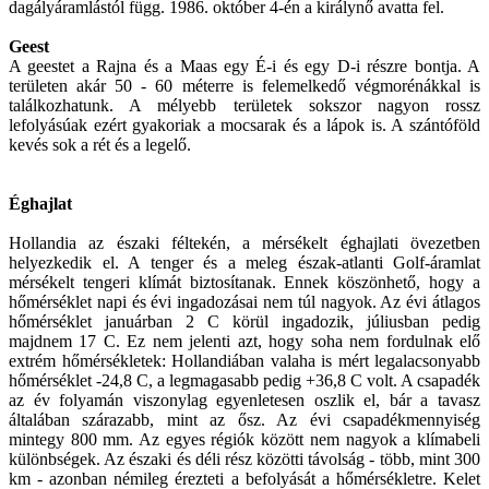
dagályáramlástól függ. 1986. október 4-én a királynő avatta fel.
Geest
A geestet a Rajna és a Maas egy É-i és egy D-i részre bontja. A
területen akár 50 - 60 méterre is felemelkedő végmorénákkal is
találkozhatunk. A mélyebb területek sokszor nagyon rossz
lefolyásúak ezért gyakoriak a mocsarak és a lápok is. A szántóföld
kevés sok a rét és a legelő.
Éghajlat
Hollandia az északi féltekén, a mérsékelt éghajlati övezetben
helyezkedik el. A tenger és a meleg észak-atlanti Golf-áramlat
mérsékelt tengeri klímát biztosítanak. Ennek köszönhető, hogy a
hőmérséklet napi és évi ingadozásai nem túl nagyok. Az évi átlagos
hőmérséklet januárban 2 C körül ingadozik, júliusban pedig
majdnem 17 C. Ez nem jelenti azt, hogy soha nem fordulnak elő
extrém hőmérsékletek: Hollandiában valaha is mért legalacsonyabb
hőmérséklet -24,8 C, a legmagasabb pedig +36,8 C volt. A csapadék
az év folyamán viszonylag egyenletesen oszlik el, bár a tavasz
általában szárazabb, mint az ősz. Az évi csapadékmennyiség
mintegy 800 mm. Az egyes régiók között nem nagyok a klímabeli
különbségek. Az északi és déli rész közötti távolság - több, mint 300
km - azonban némileg érezteti a befolyását a hőmérsékletre. Kelet