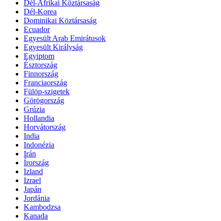
Dél-Afrikai Köztársaság
Dél-Korea
Dominikai Köztársaság
Ecuador
Egyesült Arab Emirátusok
Egyesült Királyság
Egyiptom
Észtország
Finnország
Franciaország
Fülöp-szigetek
Görögország
Grúzia
Hollandia
Horvátország
India
Indonézia
Irán
Írország
Izland
Izrael
Japán
Jordánia
Kambodzsa
Kanada