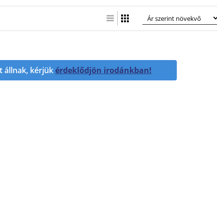
Lista nézet
Táblázatos nézet
t állnak, kérjük
érdeklődjön irodánkban!
«
«
H
2
1