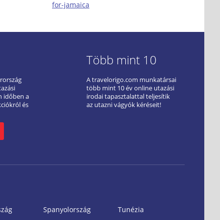
for-jamaica
Több mint 10
arország
A travelorigo.com munkatársai
tazási
több mint 10 év online utazási
ön időben a
irodai tapasztalattal teljesítik
kciókról és
az utazni vágyók kéréseit!
szág
Spanyolország
Tunézia