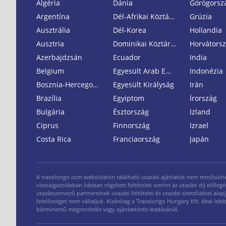
Algéria
Dánia
Görögorsz
Argentína
Dél-Afrikai Köztársaság
Grúzia
Ausztrália
Dél-Korea
Hollandia
Ausztria
Dominikai Köztársaság
Horvátors
Azerbajdzsán
Ecuador
India
Belgium
Egyesült Arab Emirátusok
Indonézia
Bosznia-Hercegovina
Egyesült Királyság
Irán
Brazília
Egyiptom
Írország
Bulgária
Észtország
Izland
Ciprus
Finnország
Izrael
Costa Rica
Franciaország
Japán
A travelorigo.com weboldalon található utazási ajánlatok nem minősülnek n
visszaigazolásban írásban rögzített feltételek szerint az utazási díj elő
utazásszervező partnereinek utazási feltételei és utazási szerződései alap
felelősséget nem vállaljuk. Kizárólag a Travelorigo Hungary Kft. által ír
bárminemű megrendelés vagy ajánlatkérés leadásánál.