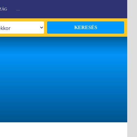
ZÁG
...
KERESÉS