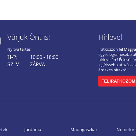
Várjuk Önt is!
Hírlevél
Nyitva tartás
Iratkozzon fel Magy
egyik legszínesebb u
10:00 - 18:00
H-P:
hírlevelére! Értesülj
ZÁRVA
SZ-V:
legfrissebb utazási a
érdekes hírekről!
FELIRATKOZOM
etek
Jordánia
Madagaszkár
Németor