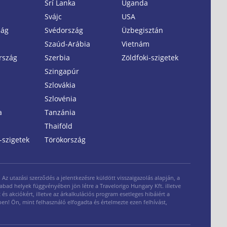
Srí Lanka
Uganda
Svájc
USA
zág
Svédország
Üzbegisztán
Szaúd-Arábia
Vietnám
rszág
Szerbia
Zöldfoki-szigetek
Szingapúr
Szlovákia
Szlovénia
a
Tanzánia
Thaiföld
-szigetek
Törökország
z utazási szerződés a jelentkezésre küldött visszaigazolás alapján, a
zabad helyek függvényében jön létre a Travelorigo Hungary Kft. illetve
és akciókért, illetve az árkalkulációs program esetleges hibáiért a
ben! Ön, mint felhasználó elfogadta és értelmezte ezen felhívást,