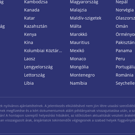
ág
Kambodzsa
Magyarország
Nepál
Kanada
Malajzia
Norvégia
Katar
Maldív-szigetek
Olaszors
zág
Kazahsztán
Málta
Omán
Kenya
Marokkó
Örményo
Kína
Mauritius
Pakisztán
Kolumbiai Köztársaság
Mexikó
Panama
Laosz
Monaco
Peru
Lengyelország
Mongólia
Portugáli
Lettország
Montenegro
Románia
Líbia
Namíbia
Seychelle
yilvános ajánlattételnek. A jelentkezés elküldésével nem jön létre utazási szerződés! A
legének megfizetése és a kért dokumentumok aláírt példányainak visszajuttatása után, a s
ján! A honlapon szereplő helyesírási hibákért, az időközben aktualitását vesztett árakért 
ásban visszaigazolt árak, árajánlatok tekintendők véglegesnek a szabad helyek függvényé