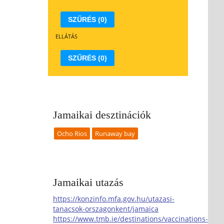
7
18
19
20
17
21
18
22
19
23
20
21
22
23
SZŰRÉS
(0)
4
25
26
27
24
28
25
29
26
30
27
28
29
30
ELLÁTÁS
1
1
2
3
31
4
1
5
2
6
3
4
5
6
SZŰRÉS
(0)
átum törlése
Dátum törlése
Jamaikai desztinációk
Ocho Rios
Runaway bay
Jamaikai utazás
https://konzinfo.mfa.gov.hu/utazasi-
tanacsok-orszagonkent/jamaica
https://www.tmb.ie/destinations/vaccinations-