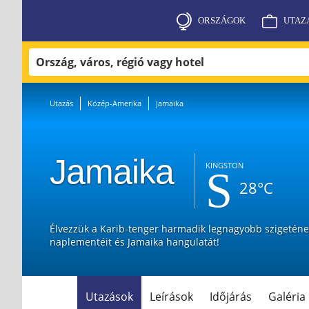
ORSZÁGOK
UTAZ
«
Utazás
Közép-Amerika
Jamaika
Jamaika
KINGSTON
28°C
Élvezzük a Karib-tenger harmadik legnagyobb szigetének 
naplementéit és Jamaika hangulatát!
Utazások
Leírások
Időjárás
Galéria