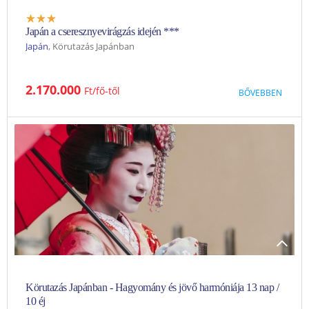
Japán a cseresznyevirágzás idején ***
Japán
, Körutazás Japánban
Programleírás1. nap: Budapest - OszakaElutazás menetrend
2.170.000
Ft
BŐVEBBEN
szerinti járatokkal, átszállással Oszakába az esti órákban2. nap:
OszakaMegérkezés Oszakába az esti órákban, majd transzfer a
szállodába. Szállás Oszakában (1 éj).Tervezett szállás: Hotel
Monterey Le Frere3. nap: Oszaka - Nara -...
AUG
SZEPT
OKT
NOV
DEC
JAN
FEBR
MÁRC
ÁPR
MÁJ
JÚN
JÚL
Körutazás Japánban - Hagyomány és jövő harmóniája 13 nap /
10 éj