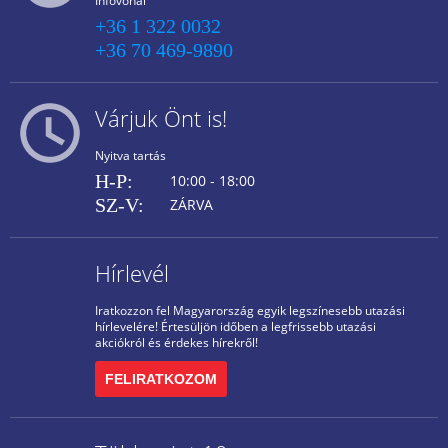
Infóvonal
+36 1 322 0032
+36 70 469-9890
Várjuk Önt is!
Nyitva tartás
H-P:
10:00 - 18:00
SZ-V:
ZÁRVA
Hírlevél
Iratkozzon fel Magyarország egyik legszínesebb utazási
hírlevelére! Értesüljön időben a legfrissebb utazási
akciókról és érdekes hírekről!
FELIRATKOZOM