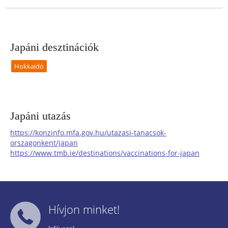
lehetsz benne, hogy egy egész hadsereg nyúl fog
lerohanni.
Japáni desztinációk
Hokkaidó
Japáni utazás
https://konzinfo.mfa.gov.hu/utazasi-tanacsok-
orszagonkent/japan
https://www.tmb.ie/destinations/vaccinations-for-japan
Hívjon minket!