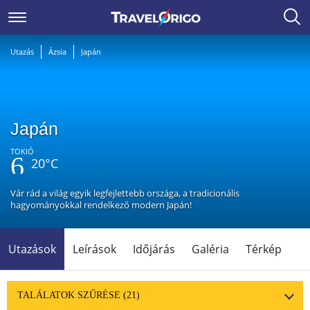
Utazás
Ázsia
Japán
Japán
TOKIÓ
20°C
Vár rád a világ egyik legfejlettebb országa, a tradicionális
hagyományokkal rendelkező modern Japán!
Utazások
Leírások
Időjárás
Galéria
Térkép
TALÁLATOK SZŰRÉSE
(21)