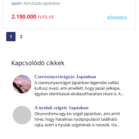
Japán
, Körutazás Japánban
Programleírás2026. április, szeptember, október1. nap:
2.190.000
Ft
BŐVEBBEN
Budapest - OszakaElutazás menetrend szerinti járattal,
átszállással Oszakába a kora délutáni órákban.2. nap:
OszakaMegérkezés Oszakába a kora esti órákban. Megérkezés
után transzfer a szállodában, ahol szabadprogram pihenéssel.
1
2
AUG
SZEPT
OKT
NOV
Szállás...
DEC
JAN
FEBR
MÁRC
ÁPR
MÁJ
JÚN
JÚL
Kapcsolódó cikkek
Cseresznyevirágzás Japánban
A cseresznyevirágot Japánban legendás vallási
kultusz övezi, ami amellett, hogy Japán jelképe,
egyben identitásuk elválaszthatatlan része is. A
legenda szerint, a Fuji hegység istennője
Konohana Sakuya Hime, tavasszal életre kelti a
A nyulak szigete Japánban
halott virágokat, melyek életképességnek
Okunoshima egy kis sziget Japánban, ami arról
legfőbb szimbóluma a csere
híres, hogy hatalmas nyúlpopuláció található
rajta, ezért a nyulak szigetének is nevezik. Ha
megszeretnéd látogatni a szigetet és viszel
magaddal egy kis nyúltápot, akkor egész biztos