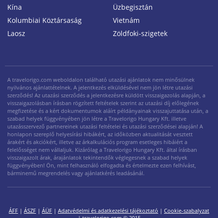
Kína
Üzbegisztán
Kolumbiai Köztársaság
Vietnám
Laosz
Zöldfoki-szigetek
A travelorigo.com weboldalon található utazási ajánlatok nem minősülnek
nyilvános ajánlattételnek. A jelentkezés elküldésével nem jön létre utazási
szerződés! Az utazási szerződés a jelentkezésre küldött visszaigazolás alapján, a
visszaigazolásban írásban rögzített feltételek szerint az utazási díj előlegének
megfizetése és a kért dokumentumok aláírt példányainak visszajuttatása után, a
szabad helyek függvényében jön létre a Travelorigo Hungary Kft. illetve
utazásszervező partnereinek utazási feltételei és utazási szerződései alapján! A
honlapon szereplő helyesírási hibákért, az időközben aktualitását vesztett
árakért és akciókért, illetve az árkalkulációs program esetleges hibáiért a
felelősséget nem vállaljuk. Kizárólag a Travelorigo Hungary Kft. által írásban
visszaigazolt árak, árajánlatok tekintendők véglegesnek a szabad helyek
függvényében! Ön, mint felhasználó elfogadta és értelmezte ezen felhívást,
bárminemű megrendelés vagy ajánlatkérés leadásánál.
ÁFF
|
ÁSZF
|
ÁÜF
|
Adatvédelmi és adatkezelési tájékoztató
|
Cookie-szabalyzat
|
travelorigo.com
© 2015