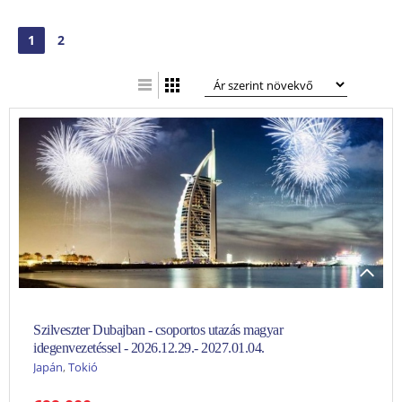
1
2
ézet
blázatos nézet
Szilveszter Dubajban - csoportos utazás magyar
idegenvezetéssel - 2026.12.29.- 2027.01.04.
Japán
,
Tokió
Leírás:Tartalmas és látnivalókban gazdag utazásra invitáljuk az