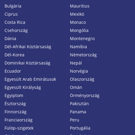
Bulgária
Mauritius
Ciprus
Mexikó
Costa Rica
Monaco
Csehország
Mongólia
Dánia
Montenegro
Dél-Afrikai Köztársaság
Namíbia
Dél-Korea
Németország
Dominikai Köztársaság
Nepál
Ecuador
Norvégia
Egyesült Arab Emirátusok
Olaszország
Egyesült Királyság
Omán
Egyiptom
Örményország
Észtország
Pakisztán
Finnország
Panama
Franciaország
Peru
Fülöp-szigetek
Portugália