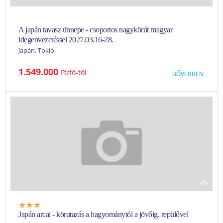
A japán tavasz ünnepe - csoportos nagykörút magyar
idegenvezetéssel 2027.03.16-28.
Japán
,
Tokió
Leírás:Japán legérdekesebb látnivalóiból szemezgettünk másfél
1.549.000
Ft
BŐVEBBEN
hétre valót: Oszaka pezsgő élete, kulináris titkai és gigantikus
várának látképe miatt lett világhírű, míg Kiotó történelmével,
klasszikus japán templomaival és szentélyeivel, Nara szabadon
legelésző szarvasaival ejti rabul az...
AUG
SZEPT
OKT
NOV
DEC
JAN
FEBR
MÁRC
ÁPR
MÁJ
JÚN
JÚL
Japán arcai - körutazás a hagyománytól a jövőig, repülővel