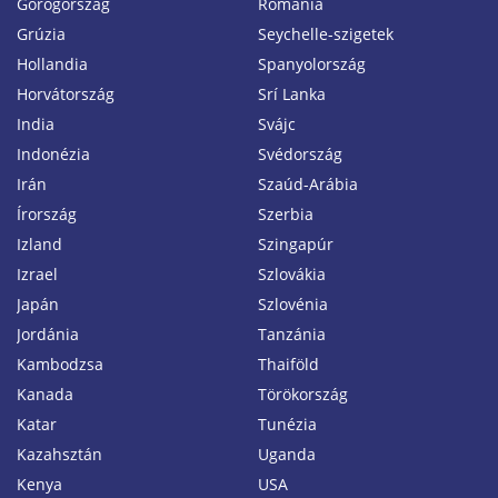
Görögország
Románia
Grúzia
Seychelle-szigetek
Hollandia
Spanyolország
Horvátország
Srí Lanka
India
Svájc
Indonézia
Svédország
Irán
Szaúd-Arábia
Írország
Szerbia
Izland
Szingapúr
Izrael
Szlovákia
Japán
Szlovénia
Jordánia
Tanzánia
Kambodzsa
Thaiföld
Kanada
Törökország
Katar
Tunézia
Kazahsztán
Uganda
Kenya
USA