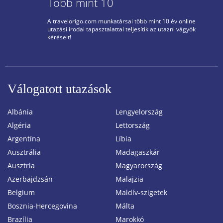
Több mint 10
A travelorigo.com munkatársai több mint 10 év online
utazási irodai tapasztalattal teljesítik az utazni vágyók
kéréseit!
Válogatott utazások
Albánia
Lengyelország
Algéria
Lettország
Argentína
Líbia
Ausztrália
Madagaszkár
Ausztria
Magyarország
Azerbajdzsán
Malajzia
Belgium
Maldív-szigetek
Bosznia-Hercegovina
Málta
Brazília
Marokkó