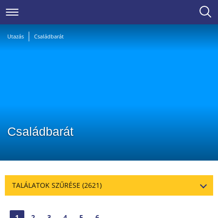
Utazás
Családbarát
Családbarát
TALÁLATOK SZŰRÉSE
(2621)
1
2
3
4
5
6