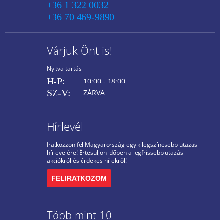
+36 1 322 0032
+36 70 469-9890
Várjuk Önt is!
Nyitva tartás
H-P:
10:00 - 18:00
SZ-V:
ZÁRVA
Hírlevél
Iratkozzon fel Magyarország egyik legszínesebb utazási
hírlevelére! Értesüljön időben a legfrissebb utazási
akciókról és érdekes hírekről!
FELIRATKOZOM
Több mint 10