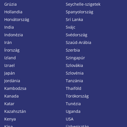
Grúzia
Seychelle-szigetek
Hollandia
Spanyolország
Horvátország
Srí Lanka
India
Svájc
Indonézia
Svédország
Irán
Szaúd-Arábia
Írország
Szerbia
Izland
Szingapúr
Izrael
Szlovákia
Japán
Szlovénia
Jordánia
Tanzánia
Kambodzsa
Thaiföld
Kanada
Törökország
Katar
Tunézia
Kazahsztán
Uganda
Kenya
USA
Kína
Üzbegisztán