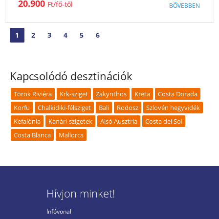
20.900
Ft
BŐVEBBEN
AUG
SZEPT
OKT
NOV
DEC
JAN
FEBR
MÁRC
1
2
3
4
5
6
ÁPR
MÁJ
JÚN
JÚL
Kapcsolódó desztinációk
Török Riviéra
Krk-sziget
Zakynthos
Kréta
Costa Dorada
Korfu
Chalkidiki-félsziget
Bali
Rodosz
Szlovén hegyvidék
Kefalónia
Kanári-szigetek
Alsó Ausztria
Costa del Sol
Costa Blanca
Mallorca
Hívjon minket!
Infóvonal