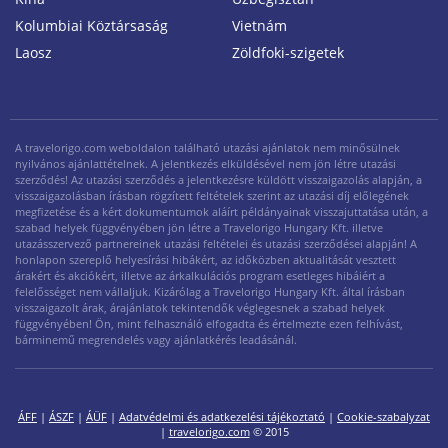
Kolumbiai Köztársaság
Vietnám
Laosz
Zöldfoki-szigetek
A travelorigo.com weboldalon található utazási ajánlatok nem minősülnek
nyilvános ajánlattételnek. A jelentkezés elküldésével nem jön létre utazási
szerződés! Az utazási szerződés a jelentkezésre küldött visszaigazolás alapján, a
visszaigazolásban írásban rögzített feltételek szerint az utazási díj előlegének
megfizetése és a kért dokumentumok aláírt példányainak visszajuttatása után, a
szabad helyek függvényében jön létre a Travelorigo Hungary Kft. illetve
utazásszervező partnereinek utazási feltételei és utazási szerződései alapján! A
honlapon szereplő helyesírási hibákért, az időközben aktualitását vesztett
árakért és akciókért, illetve az árkalkulációs program esetleges hibáiért a
felelősséget nem vállaljuk. Kizárólag a Travelorigo Hungary Kft. által írásban
visszaigazolt árak, árajánlatok tekintendők véglegesnek a szabad helyek
függvényében! Ön, mint felhasználó elfogadta és értelmezte ezen felhívást,
bárminemű megrendelés vagy ajánlatkérés leadásánál.
ÁFF
|
ÁSZF
|
ÁÜF
|
Adatvédelmi és adatkezelési tájékoztató
|
Cookie-szabalyzat
|
travelorigo.com
© 2015