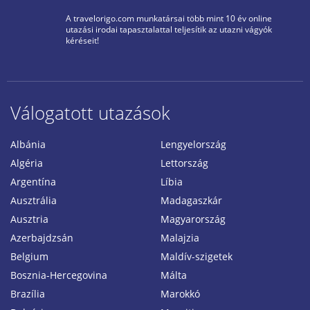
A travelorigo.com munkatársai több mint 10 év online
utazási irodai tapasztalattal teljesítik az utazni vágyók
kéréseit!
Válogatott utazások
Albánia
Lengyelország
Algéria
Lettország
Argentína
Líbia
Ausztrália
Madagaszkár
Ausztria
Magyarország
Azerbajdzsán
Malajzia
Belgium
Maldív-szigetek
Bosznia-Hercegovina
Málta
Brazília
Marokkó