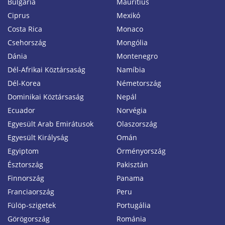
Bulgária
Mauritius
Ciprus
Mexikó
Costa Rica
Monaco
Csehország
Mongólia
Dánia
Montenegro
Dél-Afrikai Köztársaság
Namíbia
Dél-Korea
Németország
Dominikai Köztársaság
Nepál
Ecuador
Norvégia
Egyesült Arab Emirátusok
Olaszország
Egyesült Királyság
Omán
Egyiptom
Örményország
Észtország
Pakisztán
Finnország
Panama
Franciaország
Peru
Fülöp-szigetek
Portugália
Görögország
Románia