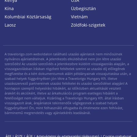
Kenya
USA
Kína
Üzbegisztán
Kolumbiai Köztársaság
Vietnám
Laosz
Zöldfoki-szigetek
A travelorigo.com weboldalon található utazási ajánlatok nem minősülnek
nyilvános ajánlattételnek. A jelentkezés elküldésével nem jön létre utazási
szerződés! Az utazási szerződés a jelentkezésre küldött visszaigazolás alapján, a
visszaigazolásban írásban rögzített feltételek szerint az utazási díj előlegének
megfizetése és a kért dokumentumok aláírt példányainak visszajuttatása után, a
szabad helyek függvényében jön létre a Travelorigo Hungary Kft. illetve
utazásszervező partnereinek utazási feltételei és utazási szerződései alapján! A
honlapon szereplő helyesírási hibákért, az időközben aktualitását vesztett
árakért és akciókért, illetve az árkalkulációs program esetleges hibáiért a
felelősséget nem vállaljuk. Kizárólag a Travelorigo Hungary Kft. által írásban
visszaigazolt árak, árajánlatok tekintendők véglegesnek a szabad helyek
függvényében! Ön, mint felhasználó elfogadta és értelmezte ezen felhívást,
bárminemű megrendelés vagy ajánlatkérés leadásánál.
ÁFF
|
ÁSZF
|
ÁÜF
|
Adatvédelmi és adatkezelési tájékoztató
|
Cookie-szabalyzat