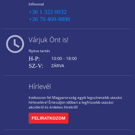
Infóvonal
+36 1 322 0032
+36 70 469-9890
Várjuk Önt is!
Nyitva tartás
H-P:
10:00 - 18:00
SZ-V:
ZÁRVA
Hírlevél
Iratkozzon fel Magyarország egyik legszínesebb utazási
hírlevelére! Értesüljön időben a legfrissebb utazási
akciókról és érdekes hírekről!
FELIRATKOZOM