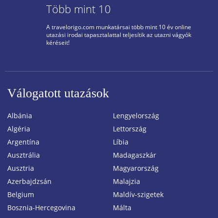
Több mint 10
A travelorigo.com munkatársai több mint 10 év online
utazási irodai tapasztalattal teljesítik az utazni vágyók
kéréseit!
Válogatott utazások
Albánia
Lengyelország
Algéria
Lettország
Argentína
Líbia
Ausztrália
Madagaszkár
Ausztria
Magyarország
Azerbajdzsán
Malajzia
Belgium
Maldív-szigetek
Bosznia-Hercegovina
Málta