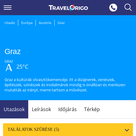
Utazás
Európa
Ausztria
Graz
Graz
GRAZ
25°C
Graz a kultúrák olvasztókemencéje. Itt a dizájnerek, zenészek,
építészek, színészek és irodalmárok mindig is önállóan és merészen
mutatták az irányt, merre tartson a művészet.
Utazások
Leírások
Időjárás
Térkép
TALÁLATOK SZŰRÉSE
(5)