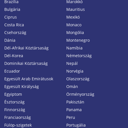
Brazília
Marokkó
Bulgária
Mauritius
Ciprus
Mexikó
Costa Rica
Monaco
Csehország
Mongólia
Dánia
Montenegro
Dél-Afrikai Köztársaság
Namíbia
Dél-Korea
Németország
Dominikai Köztársaság
Nepál
Ecuador
Norvégia
Egyesült Arab Emirátusok
Olaszország
Egyesült Királyság
Omán
Egyiptom
Örményország
Észtország
Pakisztán
Finnország
Panama
Franciaország
Peru
Fülöp-szigetek
Portugália