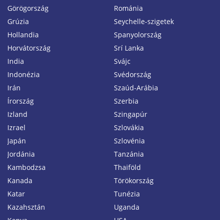
Görögország
Románia
Grúzia
Seychelle-szigetek
Hollandia
Spanyolország
Horvátország
Srí Lanka
India
Svájc
Indonézia
Svédország
Irán
Szaúd-Arábia
Írország
Szerbia
Izland
Szingapúr
Izrael
Szlovákia
Japán
Szlovénia
Jordánia
Tanzánia
Kambodzsa
Thaiföld
Kanada
Törökország
Katar
Tunézia
Kazahsztán
Uganda