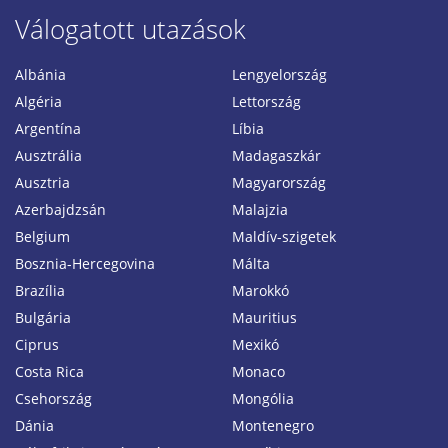
Válogatott utazások
Albánia
Lengyelország
Algéria
Lettország
Argentína
Líbia
Ausztrália
Madagaszkár
Ausztria
Magyarország
Azerbajdzsán
Malajzia
Belgium
Maldív-szigetek
Bosznia-Hercegovina
Málta
Brazília
Marokkó
Bulgária
Mauritius
Ciprus
Mexikó
Costa Rica
Monaco
Csehország
Mongólia
Dánia
Montenegro