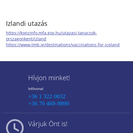
Izlandi utazás
https://konzinfo.mfa.gov.hu/utazasi-tanacsok-
orszagonkent/izland
https://www.tmb.ie/destinations/vaccinations-for-iceland
Hívjon minket!
Infóvonal
+36 1 322 0032
+36 70 469-9890
Várjuk Önt is!