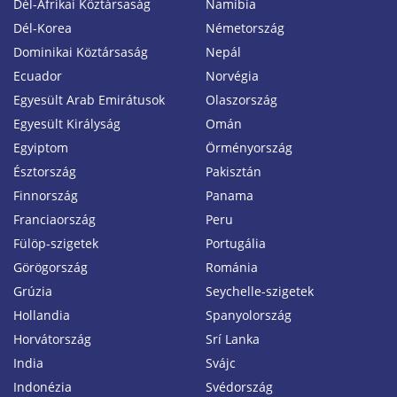
Dél-Afrikai Köztársaság
Namíbia
Dél-Korea
Németország
Dominikai Köztársaság
Nepál
Ecuador
Norvégia
Egyesült Arab Emirátusok
Olaszország
Egyesült Királyság
Omán
Egyiptom
Örményország
Észtország
Pakisztán
Finnország
Panama
Franciaország
Peru
Fülöp-szigetek
Portugália
Görögország
Románia
Grúzia
Seychelle-szigetek
Hollandia
Spanyolország
Horvátország
Srí Lanka
India
Svájc
Indonézia
Svédország