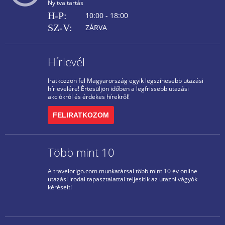
Nyitva tartás
H-P:
10:00 - 18:00
SZ-V:
ZÁRVA
Hírlevél
Iratkozzon fel Magyarország egyik legszínesebb utazási
hírlevelére! Értesüljön időben a legfrissebb utazási
akciókról és érdekes hírekről!
FELIRATKOZOM
Több mint 10
A travelorigo.com munkatársai több mint 10 év online
utazási irodai tapasztalattal teljesítik az utazni vágyók
kéréseit!