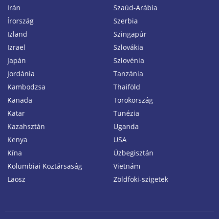
Irán
Szaúd-Arábia
Írország
Szerbia
Izland
Szingapúr
Izrael
Szlovákia
Japán
Szlovénia
Jordánia
Tanzánia
Kambodzsa
Thaiföld
Kanada
Törökország
Katar
Tunézia
Kazahsztán
Uganda
Kenya
USA
Kína
Üzbegisztán
Kolumbiai Köztársaság
Vietnám
Laosz
Zöldfoki-szigetek