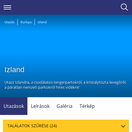
Utazás
Európa
Izland
Izland
Utazz Izlandra, a csodálatos tengerpartokról, a kristálytiszta levegőről,
a páratlan nemzeti parkokról híres vidékre!
Utazások
Leírások
Galéria
Térkép
TALÁLATOK SZŰRÉSE
(24)