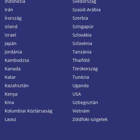
Indonézia
Svédország
Irán
Szaúd-Arábia
Írország
Szerbia
Izland
Szingapúr
Izrael
Szlovákia
Japán
Szlovénia
Jordánia
Tanzánia
Kambodzsa
Thaiföld
Kanada
Törökország
Katar
Tunézia
Kazahsztán
Uganda
Kenya
USA
Kína
Üzbegisztán
Kolumbiai Köztársaság
Vietnám
Laosz
Zöldfoki-szigetek