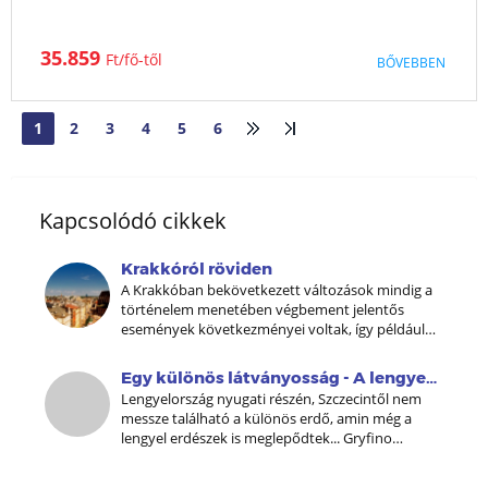
Szállás jellemzőkTágas, teljesen felszerelt apartmanok
35.859
Ft
BŐVEBBEN
konyhasarokkal.Kiváló elhelyezkedés Zakopane és a Tátra
felfedezéséheCsaládbarát szállás játszószobával és
játszótérrel.Leírás:Város:Zakopane Lengyelország legismertebb
hegyvidéki üdülővárosa, amely a Tátra lábánál helyezkedik el. A
1
2
3
4
5
6
AUG
SZEPT
OKT
NOV
város...
DEC
JAN
FEBR
MÁRC
ÁPR
MÁJ
JÚN
JÚL
Kapcsolódó cikkek
Krakkóról röviden
A Krakkóban bekövetkezett változások mindig a
történelem menetében végbement jelentős
események következményei voltak, így például
Lengyelországnak a szomszéd nagyhatalmak
általi felosztása a XVIII. században, vagy a
Egy különös látványosság - A lengyelországi görbe erdő
gyászos, német megszállás, amikor ezt a várost
Lengyelország nyugati részén, Szczecintől nem
jelölték ki a náci főkormányzó székh
messze található a különös erdő, amin még a
lengyel erdészek is meglepődtek... Gryfino
községtől közelében, néhány száz fa alkotja a
görbe erdőt. A görbén növő fákat körülbelül