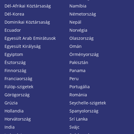
Dél-Afrikai Köztársaság
Namíbia
Dél-Korea
Németország
Dominikai Köztársaság
Nepál
Ecuador
Norvégia
Egyesült Arab Emirátusok
Olaszország
Egyesült Királyság
Omán
Egyiptom
Örményország
Észtország
Pakisztán
Finnország
Panama
Franciaország
Peru
Fülöp-szigetek
Portugália
Görögország
Románia
Grúzia
Seychelle-szigetek
Hollandia
Spanyolország
Horvátország
Srí Lanka
India
Svájc