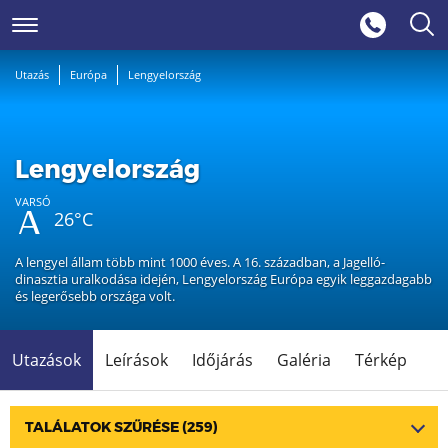
Utazás
Európa
Lengyelország
Lengyelország
VARSÓ
26°C
A lengyel állam több mint 1000 éves. A 16. században, a Jagelló-
dinasztia uralkodása idején, Lengyelország Európa egyik leggazdagabb
és legerősebb országa volt.
Utazások
Leírások
Időjárás
Galéria
Térkép
TALÁLATOK SZŰRÉSE
(259)