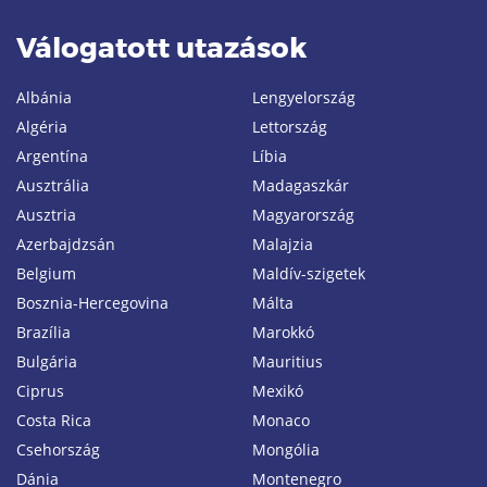
Válogatott utazások
Albánia
Lengyelország
Algéria
Lettország
Argentína
Líbia
Ausztrália
Madagaszkár
Ausztria
Magyarország
Azerbajdzsán
Malajzia
Belgium
Maldív-szigetek
Bosznia-Hercegovina
Málta
Brazília
Marokkó
Bulgária
Mauritius
Ciprus
Mexikó
Costa Rica
Monaco
Csehország
Mongólia
Dánia
Montenegro