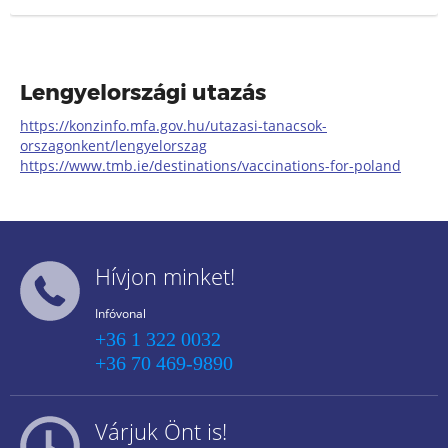
1930-ban ültethették, és néhány éves korukban
valószínűleg emberi erővel tar
Lengyelországi utazás
https://konzinfo.mfa.gov.hu/utazasi-tanacsok-
orszagonkent/lengyelorszag
https://www.tmb.ie/destinations/vaccinations-for-poland
Hívjon minket!
Infóvonal
+36 1 322 0032
+36 70 469-9890
Várjuk Önt is!