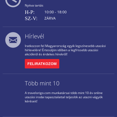
Nyitva tartás
H-P:
10:00 - 18:00
SZ-V:
ZÁRVA
Hírlevél
Iratkozzon fel Magyarország egyik legszínesebb utazási
hírlevelére! Értesüljön időben a legfrissebb utazási
akciókról és érdekes hírekről!
FELIRATKOZOM
Több mint 10
A travelorigo.com munkatársai több mint 10 év online
utazási irodai tapasztalattal teljesítik az utazni vágyók
kéréseit!