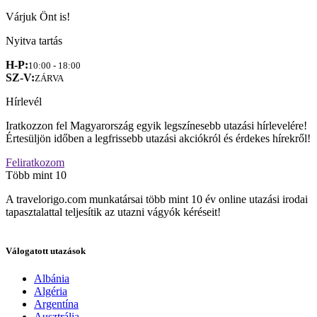
Várjuk Önt is!
Nyitva tartás
H-P:
10:00 - 18:00
SZ-V:
ZÁRVA
Hírlevél
Iratkozzon fel Magyarország egyik legszínesebb utazási hírlevelére!
Értesüljön időben a legfrissebb utazási akciókról és érdekes hírekről!
Feliratkozom
Több mint 10
A travelorigo.com munkatársai több mint 10 év online utazási irodai
tapasztalattal teljesítik az utazni vágyók kéréseit!
Válogatott utazások
Albánia
Algéria
Argentína
Ausztrália