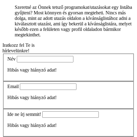
Szeretné az Önnek tetsző programokat/utazásokat egy listába
gyűjteni? Most könnyen és gyorsan megteheti. Nincs más
dolga, mint az adott utazás oldalon a kívánságlistához adni a
kiválasztott utazást, ami így bekerül a kívánságlistára, melyet
később ezen a felületen vagy profil oldaladon bármikor
megtekinthet.
Iratkozz fel Te is
hírlevelünkre!
Név
Hibás vagy hiányzó adat!
Email
Hibás vagy hiányzó adat!
Ide ne írj semmit!
Hibás vagy hiányzó adat!