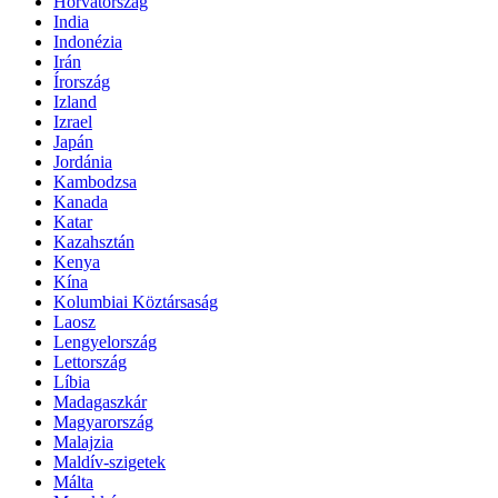
Horvátország
India
Indonézia
Irán
Írország
Izland
Izrael
Japán
Jordánia
Kambodzsa
Kanada
Katar
Kazahsztán
Kenya
Kína
Kolumbiai Köztársaság
Laosz
Lengyelország
Lettország
Líbia
Madagaszkár
Magyarország
Malajzia
Maldív-szigetek
Málta