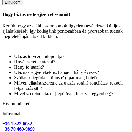
Elküldöm
Hogy biztos ne felejtsen el semmit!
Kérjük hogy az alábbi szempontok figyelembevételével küldje el
ajánlatkérését, így kollégáink pontosabban és gyorsabban tudnak
megfelelő ajánlatokat küldeni.
Utazás tervezett időpontja?
Hová szeretne utazni?
Hány fő utazik?
Utaznak-e gyerekek is, ha igen, hány évesek?
Szállás kategóriája, típusa? (apartman, hotel)
Milyen ellátást szeretne az utazás során? (önellátás, reggeli,
félpanziós stb.)
Mivel szeretne utazni (repülővel, busszal, egyénileg)?
Hívjon minket!
Infóvonal
+36 1 322 0032
+36 70 469-9890