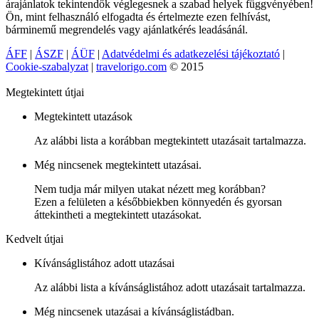
árajánlatok tekintendők véglegesnek a szabad helyek függvényében!
Ön, mint felhasználó elfogadta és értelmezte ezen felhívást,
bárminemű megrendelés vagy ajánlatkérés leadásánál.
ÁFF
|
ÁSZF
|
ÁÜF
|
Adatvédelmi és adatkezelési tájékoztató
|
Cookie-szabalyzat
|
travelorigo.com
© 2015
Megtekintett útjai
Megtekintett utazások
Az alábbi lista a korábban megtekintett utazásait tartalmazza.
Még nincsenek megtekintett utazásai.
Nem tudja már milyen utakat nézett meg korábban?
Ezen a felületen a későbbiekben könnyedén és gyorsan
áttekintheti a megtekintett utazásokat.
Kedvelt útjai
Kívánságlistához adott utazásai
Az alábbi lista a kívánságlistához adott utazásait tartalmazza.
Még nincsenek utazásai a kívánságlistádban.