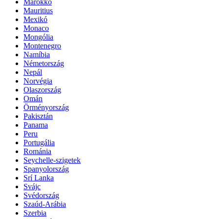
Marokkó
Mauritius
Mexikó
Monaco
Mongólia
Montenegro
Namíbia
Németország
Nepál
Norvégia
Olaszország
Omán
Örményország
Pakisztán
Panama
Peru
Portugália
Románia
Seychelle-szigetek
Spanyolország
Srí Lanka
Svájc
Svédország
Szaúd-Arábia
Szerbia