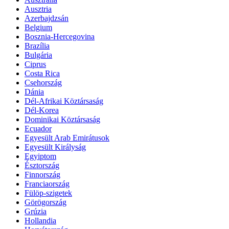
Ausztria
Azerbajdzsán
Belgium
Bosznia-Hercegovina
Brazília
Bulgária
Ciprus
Costa Rica
Csehország
Dánia
Dél-Afrikai Köztársaság
Dél-Korea
Dominikai Köztársaság
Ecuador
Egyesült Arab Emirátusok
Egyesült Királyság
Egyiptom
Észtország
Finnország
Franciaország
Fülöp-szigetek
Görögország
Grúzia
Hollandia