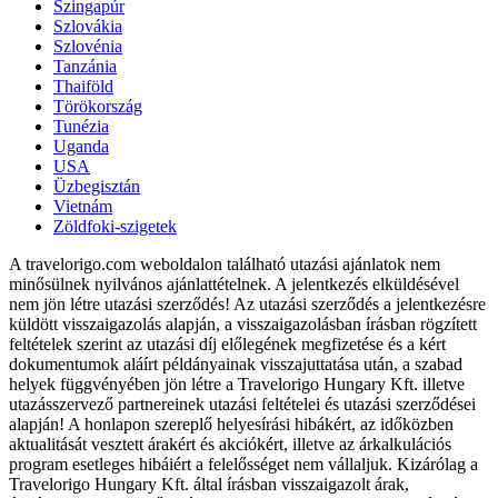
Szingapúr
Szlovákia
Szlovénia
Tanzánia
Thaiföld
Törökország
Tunézia
Uganda
USA
Üzbegisztán
Vietnám
Zöldfoki-szigetek
A travelorigo.com weboldalon található utazási ajánlatok nem
minősülnek nyilvános ajánlattételnek. A jelentkezés elküldésével
nem jön létre utazási szerződés! Az utazási szerződés a jelentkezésre
küldött visszaigazolás alapján, a visszaigazolásban írásban rögzített
feltételek szerint az utazási díj előlegének megfizetése és a kért
dokumentumok aláírt példányainak visszajuttatása után, a szabad
helyek függvényében jön létre a Travelorigo Hungary Kft. illetve
utazásszervező partnereinek utazási feltételei és utazási szerződései
alapján! A honlapon szereplő helyesírási hibákért, az időközben
aktualitását vesztett árakért és akciókért, illetve az árkalkulációs
program esetleges hibáiért a felelősséget nem vállaljuk. Kizárólag a
Travelorigo Hungary Kft. által írásban visszaigazolt árak,