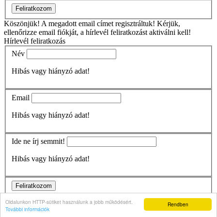
Feliratkozom
Köszönjük!
A megadott email címet regisztráltuk! Kérjük,
ellenőrizze email fiókját, a hírlevél feliratkozást aktiválni kell!
Hírlevél feliratkozás
Név
Hibás vagy hiányzó adat!
Email
Hibás vagy hiányzó adat!
Ide ne írj semmit!
Hibás vagy hiányzó adat!
Feliratkozom
Köszönjük!
A megadott email címet regisztráltuk! Kérjük,
Oldalunkon HTTP-sütiket használunk a jobb működésért.
Rendben
ellenőrizze email fiókját, a hírlevél feliratkozást aktiválni kell!
További információk