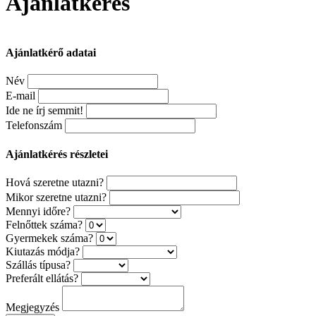
Ajánlatkérés
Ajánlatkérő adatai
Név
E-mail
Ide ne írj semmit!
Telefonszám
Ajánlatkérés részletei
Hová szeretne utazni?
Mikor szeretne utazni?
Mennyi időre?
Felnőttek száma?
Gyermekek száma?
Kiutazás módja?
Szállás típusa?
Preferált ellátás?
Megjegyzés