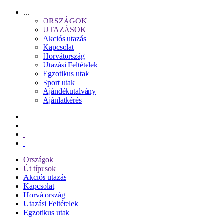
...
ORSZÁGOK
UTAZÁSOK
Akciós utazás
Kapcsolat
Horvátország
Utazási Feltételek
Egzotikus utak
Sport utak
Ajándékutalvány
Ajánlatkérés
Országok
Út típusok
Akciós utazás
Kapcsolat
Horvátország
Utazási Feltételek
Egzotikus utak