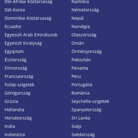
Dél-Afrikai Köztársaság
Namíbia
Dél-Korea
Németország
Dominikai Köztársaság
Nepál
Ecuador
Norvégia
Egyesült Arab Emirátusok
Olaszország
Egyesült Királyság
Omán
Egyiptom
Örményország
Észtország
Pakisztán
Finnország
Panama
Franciaország
Peru
Fülöp-szigetek
Portugália
Görögország
Románia
Grúzia
Seychelle-szigetek
Hollandia
Spanyolország
Horvátország
Srí Lanka
India
Svájc
Indonézia
Svédország