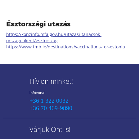
Észtországi utazás
https://konzinfo.mfa.gov.hu/utazasi-tanacsok-
orszagonkent/esztorszag
https://www.tmb.ie/destinations/vaccinations-for-estonia
Hívjon minket!
Infóvonal
+36 1 322 0032
+36 70 469-9890
Várjuk Önt is!