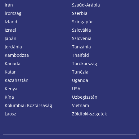
Irán
Szaúd-Arábia
Írország
Szerbia
Izland
Szingapúr
Izrael
Szlovákia
Japán
Szlovénia
Jordánia
Tanzánia
Kambodzsa
Thaiföld
Kanada
Törökország
Katar
Tunézia
Kazahsztán
Uganda
Kenya
USA
Kína
Üzbegisztán
Kolumbiai Köztársaság
Vietnám
Laosz
Zöldfoki-szigetek