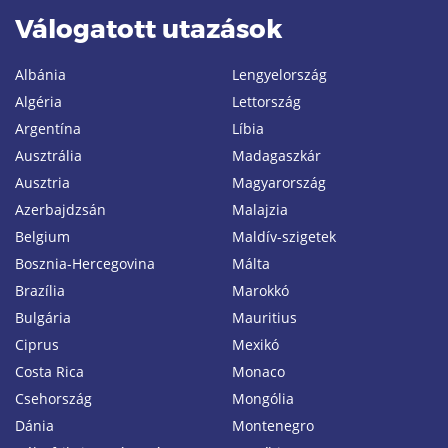
Válogatott utazások
Albánia
Lengyelország
Algéria
Lettország
Argentína
Líbia
Ausztrália
Madagaszkár
Ausztria
Magyarország
Azerbajdzsán
Malajzia
Belgium
Maldív-szigetek
Bosznia-Hercegovina
Málta
Brazília
Marokkó
Bulgária
Mauritius
Ciprus
Mexikó
Costa Rica
Monaco
Csehország
Mongólia
Dánia
Montenegro