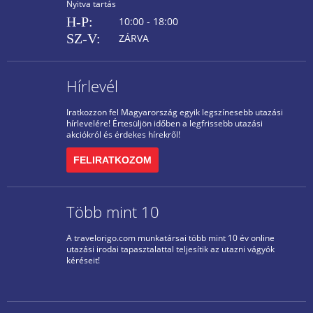
Nyitva tartás
H-P:
10:00 - 18:00
SZ-V:
ZÁRVA
Hírlevél
Iratkozzon fel Magyarország egyik legszínesebb utazási
hírlevelére! Értesüljön időben a legfrissebb utazási
akciókról és érdekes hírekről!
FELIRATKOZOM
Több mint 10
A travelorigo.com munkatársai több mint 10 év online
utazási irodai tapasztalattal teljesítik az utazni vágyók
kéréseit!