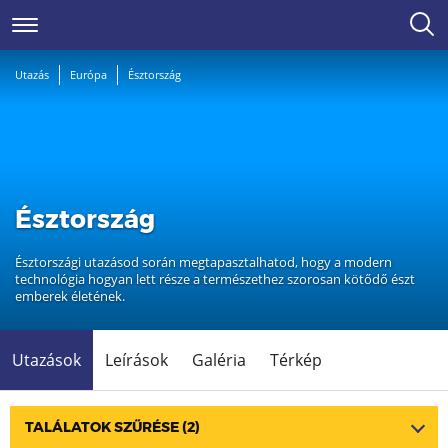
Utazás
Európa
Észtország
Észtország
Észtországi utazásod során megtapasztalhatod, hogy a modern
technológia hogyan lett része a természethez szorosan kötődő észt
emberek életének.
Utazások
Leírások
Galéria
Térkép
TALÁLATOK SZŰRÉSE
(2)