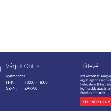
Várjuk Önt is!
Hírlevél
Nyitva tartás
Iratkozzon fel Magy
egyik legszínesebb u
10:00 - 18:00
H-P:
hírlevelére! Értesülj
ZÁRVA
SZ-V:
legfrissebb utazási a
érdekes hírekről!
FELIRATKOZOM