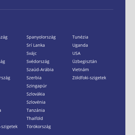
szág
Spanyolország
Tunézia
Srí Lanka
Uganda
Svájc
USA
zág
Svédország
Üzbegisztán
Szaúd-Arábia
Vietnám
rszág
Szerbia
Zöldfoki-szigetek
Szingapúr
Szlovákia
Szlovénia
a
Tanzánia
Thaiföld
-szigetek
Törökország