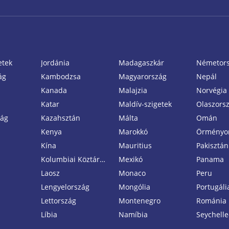
etek
Jordánia
Madagaszkár
Németor
ág
Kambodzsa
Magyarország
Nepál
Kanada
Malajzia
Norvégia
Katar
Maldív-szigetek
Olaszors
zág
Kazahsztán
Málta
Omán
Kenya
Marokkó
Örményo
Kína
Mauritius
Pakisztán
Kolumbiai Köztársaság
Mexikó
Panama
Laosz
Monaco
Peru
Lengyelország
Mongólia
Portugáli
Lettország
Montenegro
Románia
Líbia
Namíbia
Seychelle