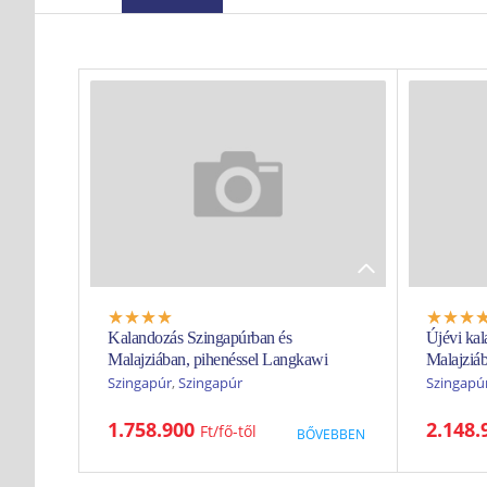
Kalandozás Szingapúrban és
Újévi ka
Malajziában, pihenéssel Langkawi
Malajziá
szigetén - 2027. február
szigetén 
Szingapúr
,
Szingapúr
Szingapú
csoportos körutazás tengerparti
csoportos
1.758.900
2.148
Ft
BŐVEBBEN
pihenéssel Szingapúr futurisztikus
pihenésse
metropolisza, Kuala Lumpur modern és
metropol
régi arca, Malacca gyarmati emlékei, a
régi arca