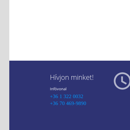
Hívjon minket!
Infóvonal
+36 1 322 0032
+36 70 469-9890