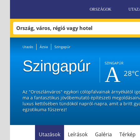
ORSZÁGOK
UTAZ
«
Utazás
Ázsia
Szingapúr
Szingapúr
SZINGAPÚR
28°C
Az "Oroszlánváros" egykori cölöpfalvainak árnyékától ig
ma a fantasztikus jövőbemutató építészeti megoldásaina
luxus kettősében tündököl napról-napra, amit a britt gy
egzotikuma fűszerez!
Utazások
Leírások
Galéria
Térkép