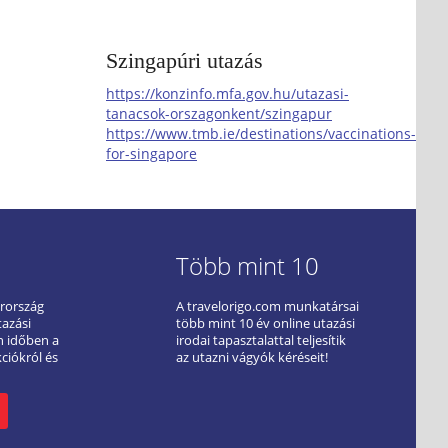
Szingapúri utazás
https://konzinfo.mfa.gov.hu/utazasi-
tanacsok-orszagonkent/szingapur
https://www.tmb.ie/destinations/vaccinations-
for-singapore
Több mint 10
arország
A travelorigo.com munkatársai
tazási
több mint 10 év online utazási
ön időben a
irodai tapasztalattal teljesítik
kciókról és
az utazni vágyók kéréseit!