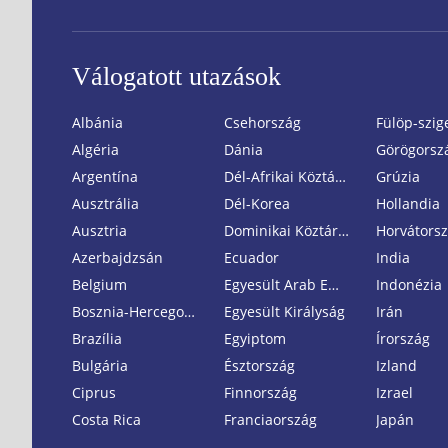
Válogatott utazások
Albánia
Csehország
Fülöp-szig
Algéria
Dánia
Görögorsz
Argentína
Dél-Afrikai Köztársaság
Grúzia
Ausztrália
Dél-Korea
Hollandia
Ausztria
Dominikai Köztársaság
Horvátors
Azerbajdzsán
Ecuador
India
Belgium
Egyesült Arab Emirátusok
Indonézia
Bosznia-Hercegovina
Egyesült Királyság
Irán
Brazília
Egyiptom
Írország
Bulgária
Észtország
Izland
Ciprus
Finnország
Izrael
Costa Rica
Franciaország
Japán