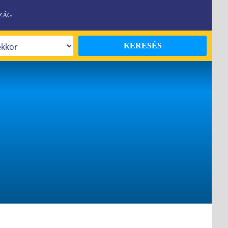
ZÁG
...
KERESÉS