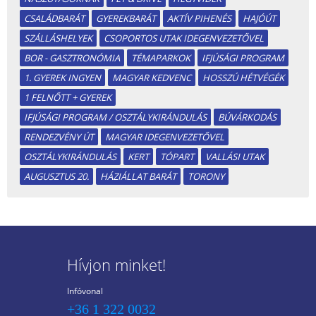
CSALÁDBARÁT
GYEREKBARÁT
AKTÍV PIHENÉS
HAJÓÚT
SZÁLLÁSHELYEK
CSOPORTOS UTAK IDEGENVEZETŐVEL
BOR - GASZTRONÓMIA
TÉMAPARKOK
IFJÚSÁGI PROGRAM
1. GYEREK INGYEN
MAGYAR KEDVENC
HOSSZÚ HÉTVÉGÉK
1 FELNŐTT + GYEREK
IFJÚSÁGI PROGRAM / OSZTÁLYKIRÁNDULÁS
BÚVÁRKODÁS
RENDEZVÉNY ÚT
MAGYAR IDEGENVEZETŐVEL
OSZTÁLYKIRÁNDULÁS
KERT
TÓPART
VALLÁSI UTAK
AUGUSZTUS 20.
HÁZIÁLLAT BARÁT
TORONY
Hívjon minket!
Infóvonal
+36 1 322 0032