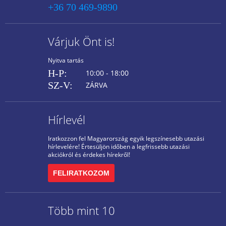
+36 70 469-9890
Várjuk Önt is!
Nyitva tartás
H-P:
10:00 - 18:00
SZ-V:
ZÁRVA
Hírlevél
Iratkozzon fel Magyarország egyik legszínesebb utazási
hírlevelére! Értesüljön időben a legfrissebb utazási
akciókról és érdekes hírekről!
FELIRATKOZOM
Több mint 10