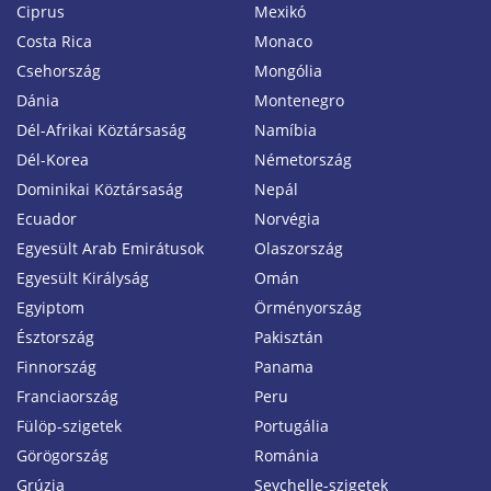
Ciprus
Mexikó
Costa Rica
Monaco
Csehország
Mongólia
Dánia
Montenegro
Dél-Afrikai Köztársaság
Namíbia
Dél-Korea
Németország
Dominikai Köztársaság
Nepál
Ecuador
Norvégia
Egyesült Arab Emirátusok
Olaszország
Egyesült Királyság
Omán
Egyiptom
Örményország
Észtország
Pakisztán
Finnország
Panama
Franciaország
Peru
Fülöp-szigetek
Portugália
Görögország
Románia
Grúzia
Seychelle-szigetek