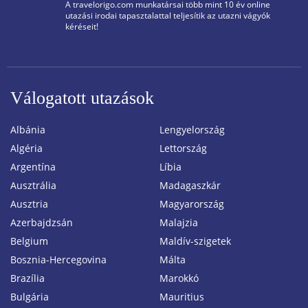
A travelorigo.com munkatársai több mint 10 év online
utazási irodai tapasztalattal teljesítik az utazni vágyók
kéréseit!
Válogatott utazások
Albánia
Lengyelország
Algéria
Lettország
Argentína
Líbia
Ausztrália
Madagaszkár
Ausztria
Magyarország
Azerbajdzsán
Malajzia
Belgium
Maldív-szigetek
Bosznia-Hercegovina
Málta
Brazília
Marokkó
Bulgária
Mauritius