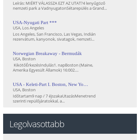
Leírás: MIÉRT VÁLASSZA EZT AZ UTAT?4 lenyűgöző
nemzeti park a VadnyugatonSétarepülés a Grand...
USA-Nyugati Part ***
USA
, Los Angeles
Los Angeles, San Francisco, Las Vegas, Indián
rezervátum, kanyonok, sivatagok, nemzeti...
Norwegian Breakaway - Bermudák
USA
, Boston
KikötőÉrkezésIndulás1. napBoston (Maine,
Amerika Egyesült Államok) 16:002....
USA - Keleti-Part I. Boston, New York, Philadelphia, Washington
USA
, Boston
Időtartam9 nap / 7 éjszakaUtazásMenetrend
szerinti repülőjáratokkal, a...
Legolvasottabb