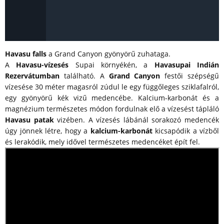
Havasu falls
a Grand Canyon gyönyörű zuhataga.
A
Havasu-vízesés
Supai környékén, a
Havasupai Indián
Rezervátumban
található. A
Grand Canyon
festői szépségű
vízesése 30 méter magasról zúdul le egy függőleges sziklafalról,
egy gyönyörű kék vizű medencébe. Kalcium-karbonát és a
magnézium természetes módon fordulnak elő a vízesést tápláló
Havasu patak
vizében. A vízesés lábánál sorakozó medencék
úgy jönnek létre, hogy a
kalcium-karbonát
kicsapódik a vízből
és lerakódik, mely idővel természetes medencéket épít fel.