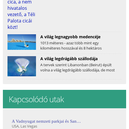
A világ legnagyobb medencéje
1013 méteres - azaz több mint egy
kilométeres hosszával és 8 hektáros
vízfelületével a chilei San...
A világ legdrágább szállodája
A tervek szerint Libanonban (Beirut) épült
volna a világ legdrágább szállodája, de most
úgy néz...
Kapcsolódó utak
A Vadnyugat nemzeti parkjai és San Francisco
USA
, Las Vegas