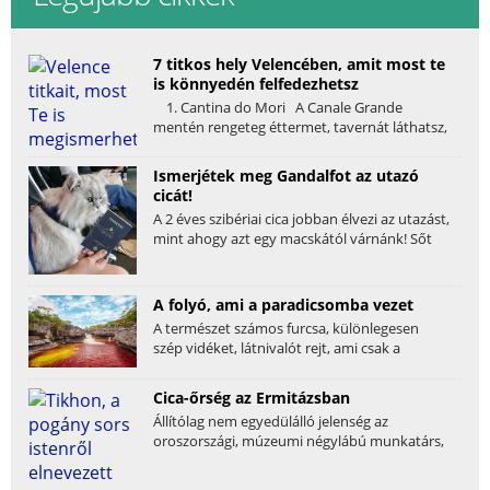
7 titkos hely Velencében, amit most te
is könnyedén felfedezhetsz
1. Cantina do Mori A Canale Grande
mentén rengeteg éttermet, tavernát láthatsz,
amik a...
Ismerjétek meg Gandalfot az utazó
cicát!
A 2 éves szibériai cica jobban élvezi az utazást,
mint ahogy azt egy macskától várnánk! Sőt
ez...
A folyó, ami a paradicsomba vezet
A természet számos furcsa, különlegesen
szép vidéket, látnivalót rejt, ami csak a
felfedezésre...
Cica-őrség az Ermitázsban
Állítólag nem egyedülálló jelenség az
oroszországi, múzeumi négylábú munkatárs,
engem mégis...