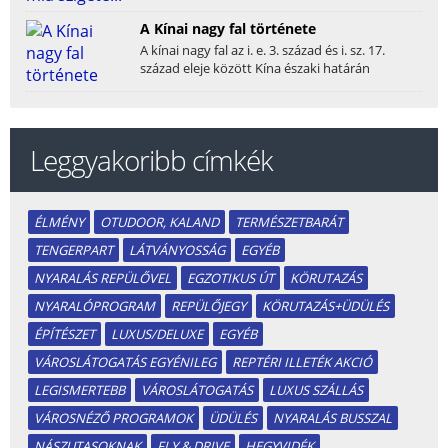
helyezkedik el...
A Kínai nagy fal története
A kínai nagy fal az i. e. 3. század és i. sz. 17.
század eleje között Kína északi határán
épített...
Leggyakoribb címkék
ÉLMÉNY
OTUDOOR, KALAND
TERMÉSZETBARÁT
TENGERPART
LÁTVÁNYOSSÁG
EGYÉB
NYARALÁS REPÜLŐVEL
EGZOTIKUS ÚT
KÖRUTAZÁS
NYARALÓPROGRAM
REPÜLŐJEGY
KÖRUTAZÁS+ÜDÜLÉS
ÉPÍTÉSZET
LUXUS/DELUXE
EGYÉB
VÁROSLÁTOGATÁS EGYÉNILEG
REPTÉRI ILLETÉK AKCIÓ
LEGISMERTEBB
VÁROSLÁTOGATÁS
LUXUS SZÁLLÁS
VÁROSNÉZŐ PROGRAMOK
ÜDÜLÉS
NYARALÁS BUSSZAL
NÁSZUTASOKNAK
FLY & DRIVE
HEGYVIDÉK