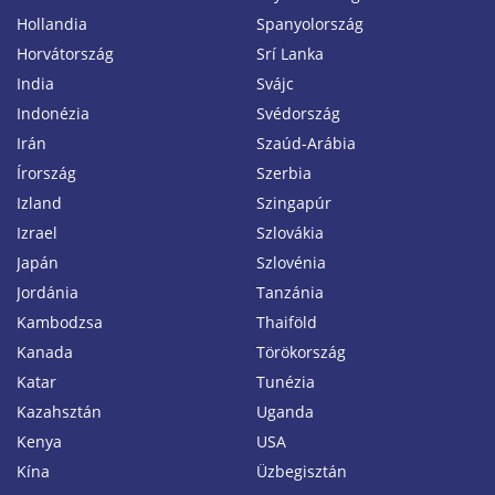
Hollandia
Spanyolország
Horvátország
Srí Lanka
India
Svájc
Indonézia
Svédország
Irán
Szaúd-Arábia
Írország
Szerbia
Izland
Szingapúr
Izrael
Szlovákia
Japán
Szlovénia
Jordánia
Tanzánia
Kambodzsa
Thaiföld
Kanada
Törökország
Katar
Tunézia
Kazahsztán
Uganda
Kenya
USA
Kína
Üzbegisztán