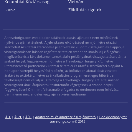
Kolumbiai Köztársaság
Vietnám
Laosz
Zöldfoki-szigetek
A travelorigo.com weboldalon található utazási ajánlatok nem minősülnek
nyilvános ajánlattételnek. A jelentkezés elküldésével nem jön létre utazási
szerződés! Az utazási szerződés a jelentkezésre küldött visszaigazolás alapján, a
visszaigazolásban írásban rögzített feltételek szerint az utazási díj előlegének
megfizetése és a kért dokumentumok aláírt példányainak visszajuttatása után, a
szabad helyek függvényében jön létre a Travelorigo Hungary Kft. illetve
utazásszervező partnereinek utazási feltételei és utazási szerződései alapján! A
honlapon szereplő helyesírási hibákért, az időközben aktualitását vesztett
árakért és akciókért, illetve az árkalkulációs program esetleges hibáiért a
felelősséget nem vállaljuk. Kizárólag a Travelorigo Hungary Kft. által írásban
visszaigazolt árak, árajánlatok tekintendők véglegesnek a szabad helyek
függvényében! Ön, mint felhasználó elfogadta és értelmezte ezen felhívást,
bárminemű megrendelés vagy ajánlatkérés leadásánál.
ÁFF
|
ÁSZF
|
ÁÜF
|
Adatvédelmi és adatkezelési tájékoztató
|
Cookie-szabalyzat
|
travelorigo.com
© 2015