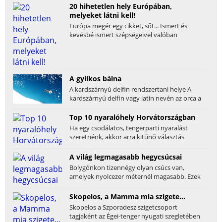
20 hihetetlen hely Európában,
melyeket látni kell!
Európa megér egy cikket, sőt... Ismert és
kevésbé ismert szépségeivel valóban
megunhatatlan. Mi...
A gyilkos bálna
A kardszárnyú delfin rendszertani helye A
kardszárnyú delfin vagy latin nevén az orca a
ma...
Top 10 nyaralóhely Horvátországban
Ha egy csodálatos, tengerparti nyaralást
szeretnénk, akkor arra kitűnő választás
Horvátország. A...
A világ legmagasabb hegycsúcsai
Bolygónkon tizennégy olyan csúcs van,
amelyek nyolcezer méternél magasabb. Ezek
mindegyike a...
Skopelos, a Mamma mia szigete...
Skopelos a Szporadesz szigetcsoport
tagjaként az Égei-tenger nyugati szegletében