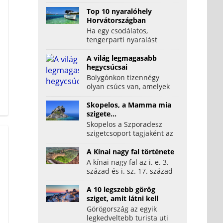
latin nevén az orca a ma...
Top 10 nyaralóhely
Horvátországban
Ha egy csodálatos,
tengerparti nyaralást
szeretnénk, akkor arra
kitűnő választás
A világ legmagasabb
Horvátország. A...
hegycsúcsai
Bolygónkon tizennégy
olyan csúcs van, amelyek
nyolcezer méternél
magasabb. Ezek
Skopelos, a Mamma mia
mindegyike a...
szigete...
Skopelos a Szporadesz
szigetcsoport tagjaként az
Égei-tenger nyugati
szegletében helyezkedik
A Kínai nagy fal története
el...
A kínai nagy fal az i. e. 3.
század és i. sz. 17. század
eleje között Kína északi
határán épített...
A 10 legszebb görög
sziget, amit látni kell
Görögország az egyik
legkedveltebb turista uti