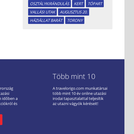
OSZTÁLYKIRÁNDULÁS
KERT
TÓPART
VALLÁSI UTAK
AUGUSZTUS 20.
HÁZIÁLLAT BARÁT
TORONY
Több mint 10
arország
A travelorigo.com munkatársai
tazási
több mint 10 év online utazási
ön időben a
irodai tapasztalattal teljesítik
kciókról és
az utazni vágyók kéréseit!