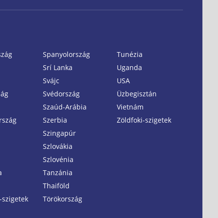
szág
Spanyolország
Tunézia
Srí Lanka
Uganda
Svájc
USA
zág
Svédország
Üzbegisztán
Szaúd-Arábia
Vietnám
rszág
Szerbia
Zöldfoki-szigetek
Szingapúr
Szlovákia
Szlovénia
a
Tanzánia
Thaiföld
-szigetek
Törökország