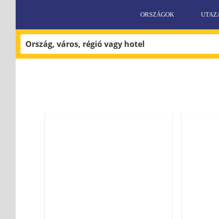
ORSZÁGOK
UTAZ
«
Magazin
Cikkek
Címke: Témaparkok