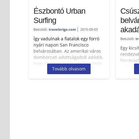
Észbontó Urban
Csúsz
Surfing
belvá
akadá
Beküldő:
travelorigo.com
2015-09-03
Így vadulnak a fiatalok egy forró
Beküldő:
t
nyári napon San Francisco
Egy kicsi
belvárosában. Az amerikai város
rendezvé
domborzati adottságaiból adódik,
forróság
hogy dombos-lejtős utcáin simán
önfeledt
Tovább olvasom
fel lehet állítani...
idegtépő
helyett?!