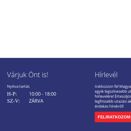
Várjuk Önt is!
Hírlevél
Nyitva tartás
Iratkozzon fel Magy
egyik legszínesebb u
10:00 - 18:00
H-P:
hírlevelére! Értesülj
ZÁRVA
SZ-V:
legfrissebb utazási a
érdekes hírekről!
FELIRATKOZOM