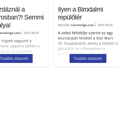
dáznál a
Ilyen a Birodalmi
rosban?! Semmi
repülőtér
lya!
Beküldő:
travelorigo.com
2015-09-03
A videó feltöltője szerint ez egy
ravelorigo.com
2015-09-03
kiszivárgott felvétel a Star Wars
t irigyek vagyunk a
VII. forgatásáról, amely a Földön is
nyre, ugyanis ebben a
játszódik, és a Birodalom a
ban ki ne szeretne
frankfurti repteret használja.
en csúszkálni, az
Tovább olvasom
Tovább olvasom
Szerintünk...
 délutáni csúcsforgalom
 Mi kifejezetten...