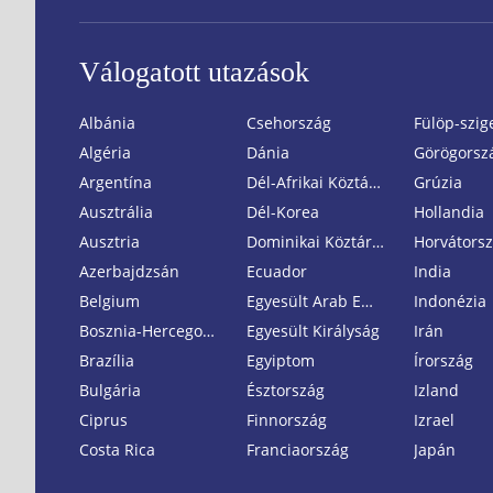
Válogatott utazások
Albánia
Csehország
Fülöp-szig
Algéria
Dánia
Görögorsz
Argentína
Dél-Afrikai Köztársaság
Grúzia
Ausztrália
Dél-Korea
Hollandia
Ausztria
Dominikai Köztársaság
Horvátors
Azerbajdzsán
Ecuador
India
Belgium
Egyesült Arab Emirátusok
Indonézia
Bosznia-Hercegovina
Egyesült Királyság
Irán
Brazília
Egyiptom
Írország
Bulgária
Észtország
Izland
Ciprus
Finnország
Izrael
Costa Rica
Franciaország
Japán