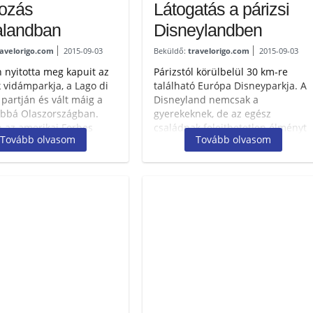
tozás
Látogatás a párizsi
alandban
Disneylandben
ravelorigo.com
2015-09-03
Beküldő:
travelorigo.com
2015-09-03
 nyitotta meg kapuit az
Párizstól körülbelül 30 km-re
 vidámparkja, a Lago di
található Európa Disneyparkja. A
 partján és vált máig a
Disneyland nemcsak a
bbá Olaszországban.
gyerekeknek, de az egész
 az amerikai Forbes
családnak felejthetetlen élményt
Tovább olvasom
Tovább olvasom
 világ 5.-ik...
nyújt. Működik. Ha egyetlen
szóba...