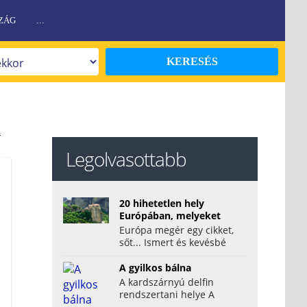
ZÁG
...
KERESÉS
Legolvasottabb
20 hihetetlen hely
Európában, melyeket
látni kell!
Európa megér egy cikket,
sőt... Ismert és kevésbé
ismert szépségeivel
valóban megunhatatlan.
A gyilkos bálna
Mi...
A kardszárnyú delfin
rendszertani helye A
kardszárnyú delfin vagy