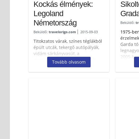
Kockás élmények:
Sikol
Legoland
Grad
Németország
Beküldő:
t
1975-ben
Beküldő:
travelorigo.com
2015-09-03
érzelmek
Titokzatos várak, színes téglákból
Garda tó
épült utcák, tekergő autópályák,
legnagyo
vidám sárkányvasút, a
2005-ben
gyermekszobákban elkészített
Tovább olvasom
magazin a
minicsodák valóra válnak,
megadva azt az élményt,
mintha...