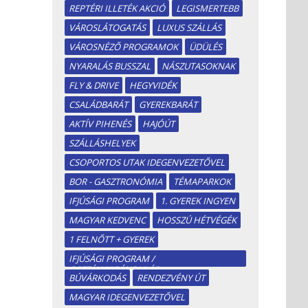
REPTÉRI ILLETÉK AKCIÓ
LEGISMERTEBB
VÁROSLÁTOGATÁS
LUXUS SZÁLLÁS
VÁROSNÉZŐ PROGRAMOK
ÜDÜLÉS
NYARALÁS BUSSZAL
NÁSZUTASOKNAK
FLY & DRIVE
HEGYVIDÉK
CSALÁDBARÁT
GYEREKBARÁT
AKTÍV PIHENÉS
HAJÓÚT
SZÁLLÁSHELYEK
CSOPORTOS UTAK IDEGENVEZETŐVEL
BOR - GASZTRONÓMIA
TÉMAPARKOK
IFJÚSÁGI PROGRAM
1. GYEREK INGYEN
MAGYAR KEDVENC
HOSSZÚ HÉTVÉGÉK
1 FELNŐTT + GYEREK
IFJÚSÁGI PROGRAM /
OSZTÁLYKIRÁNDULÁS
BÚVÁRKODÁS
RENDEZVÉNY ÚT
MAGYAR IDEGENVEZETŐVEL