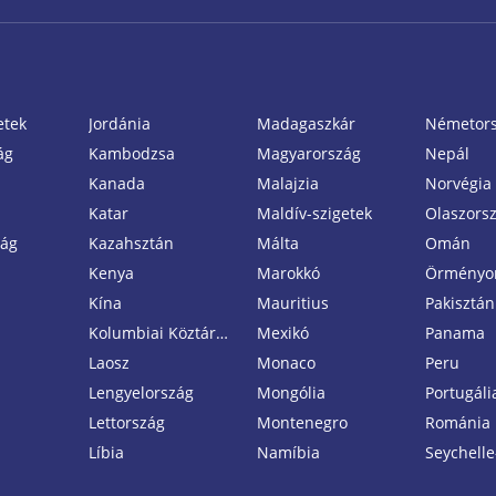
etek
Jordánia
Madagaszkár
Németor
ág
Kambodzsa
Magyarország
Nepál
Kanada
Malajzia
Norvégia
Katar
Maldív-szigetek
Olaszors
zág
Kazahsztán
Málta
Omán
Kenya
Marokkó
Örményo
Kína
Mauritius
Pakisztán
Kolumbiai Köztársaság
Mexikó
Panama
Laosz
Monaco
Peru
Lengyelország
Mongólia
Portugáli
Lettország
Montenegro
Románia
Líbia
Namíbia
Seychelle