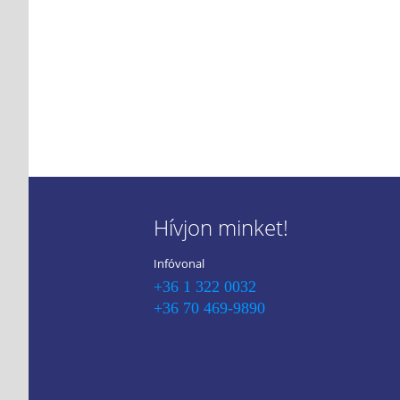
Hívjon minket!
Infóvonal
+36 1 322 0032
+36 70 469-9890