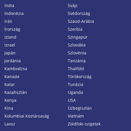
India
Svájc
Indonézia
Svédország
Irán
Szaúd-Arábia
Írország
Szerbia
Izland
Szingapúr
Izrael
Szlovákia
Japán
Szlovénia
Jordánia
Tanzánia
Kambodzsa
Thaiföld
Kanada
Törökország
Katar
Tunézia
Kazahsztán
Uganda
Kenya
USA
Kína
Üzbegisztán
Kolumbiai Köztársaság
Vietnám
Laosz
Zöldfoki-szigetek