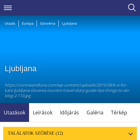
Utazás
Európa
Szlovénia
Ljubljana
Ljubljana
https://connieandluna.com/wp-content/uploads/2015/09/k-is-for-
kani-ljubljana-slovenia-tourism-travel-diary-guide-tips-things-to-do-
blog-2-110.jpg
Utazások
Leírások
Időjárás
Galéria
Térkép
TALÁLATOK SZŰRÉSE
(12)