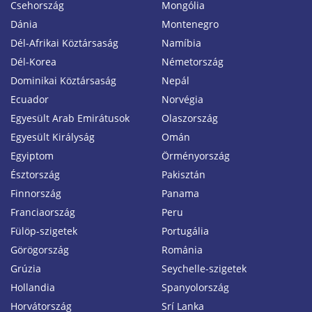
Csehország
Mongólia
Dánia
Montenegro
Dél-Afrikai Köztársaság
Namíbia
Dél-Korea
Németország
Dominikai Köztársaság
Nepál
Ecuador
Norvégia
Egyesült Arab Emirátusok
Olaszország
Egyesült Királyság
Omán
Egyiptom
Örményország
Észtország
Pakisztán
Finnország
Panama
Franciaország
Peru
Fülöp-szigetek
Portugália
Görögország
Románia
Grúzia
Seychelle-szigetek
Hollandia
Spanyolország
Horvátország
Srí Lanka