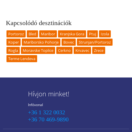
Kapcsolódó desztinációk
Portoroz
Bled
Maribor
Kranjska Gora
Ptuj
Izola
Koper
Mariborsko Pohorje
Bovec
Strunjan/Portoroz
Rogla
Moravske Toplice
Cerkno
Krvavec
Zrece
Terme Lendeva
Hívjon minket!
Infóvonal
+36 1 322 0032
+36 70 469-9890