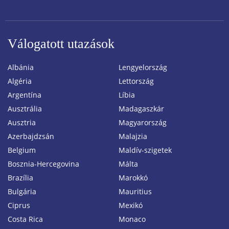
Válogatott utazások
Albánia
Lengyelország
Algéria
Lettország
Argentína
Líbia
Ausztrália
Madagaszkár
Ausztria
Magyarország
Azerbajdzsán
Malajzia
Belgium
Maldív-szigetek
Bosznia-Hercegovina
Málta
Brazília
Marokkó
Bulgária
Mauritius
Ciprus
Mexikó
Costa Rica
Monaco