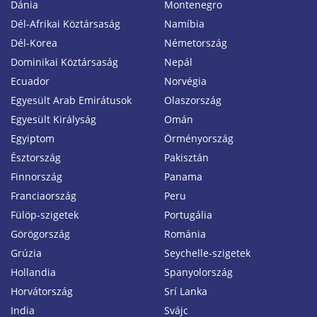
Dánia
Montenegro
Dél-Afrikai Köztársaság
Namíbia
Dél-Korea
Németország
Dominikai Köztársaság
Nepál
Ecuador
Norvégia
Egyesült Arab Emirátusok
Olaszország
Egyesült Királyság
Omán
Egyiptom
Örményország
Észtország
Pakisztán
Finnország
Panama
Franciaország
Peru
Fülöp-szigetek
Portugália
Görögország
Románia
Grúzia
Seychelle-szigetek
Hollandia
Spanyolország
Horvátország
Srí Lanka
India
Svájc