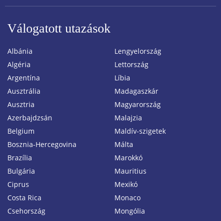
Válogatott utazások
Albánia
Lengyelország
Algéria
Lettország
Argentína
Líbia
Ausztrália
Madagaszkár
Ausztria
Magyarország
Azerbajdzsán
Malajzia
Belgium
Maldív-szigetek
Bosznia-Hercegovina
Málta
Brazília
Marokkó
Bulgária
Mauritius
Ciprus
Mexikó
Costa Rica
Monaco
Csehország
Mongólia