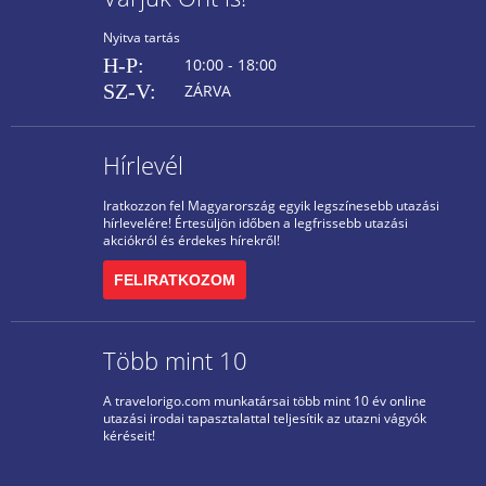
Nyitva tartás
H-P:
10:00 - 18:00
SZ-V:
ZÁRVA
Hírlevél
Iratkozzon fel Magyarország egyik legszínesebb utazási
hírlevelére! Értesüljön időben a legfrissebb utazási
akciókról és érdekes hírekről!
FELIRATKOZOM
Több mint 10
A travelorigo.com munkatársai több mint 10 év online
utazási irodai tapasztalattal teljesítik az utazni vágyók
kéréseit!