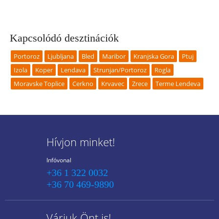
Kapcsolódó desztinációk
Portoroz
Ljubljana
Bled
Maribor
Kranjska Gora
Ptuj
Izola
Koper
Lendava
Strunjan/Portoroz
Rogla
Moravske Toplice
Cerkno
Krvavec
Zrece
Terme Lendeva
Hívjon minket!
Infóvonal
+36 1 322 0032
+36 70 469-9890
Várjuk Önt is!