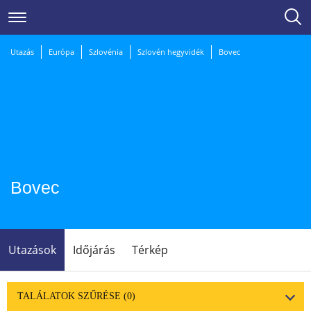
Utazás
Európa
Szlovénia
Szlovén hegyvidék
Bovec
Bovec
Utazások
Időjárás
Térkép
TALÁLATOK SZŰRÉSE
(0)