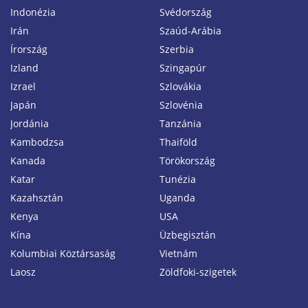
Indonézia
Svédország
Irán
Szaúd-Arábia
Írország
Szerbia
Izland
Szingapúr
Izrael
Szlovákia
Japán
Szlovénia
Jordánia
Tanzánia
Kambodzsa
Thaiföld
Kanada
Törökország
Katar
Tunézia
Kazahsztán
Uganda
Kenya
USA
Kína
Üzbegisztán
Kolumbiai Köztársaság
Vietnám
Laosz
Zöldfoki-szigetek