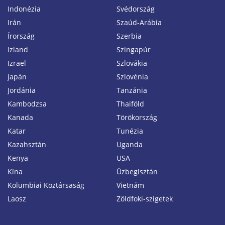
Indonézia
Svédország
Irán
Szaúd-Arábia
Írország
Szerbia
Izland
Szingapúr
Izrael
Szlovákia
Japán
Szlovénia
Jordánia
Tanzánia
Kambodzsa
Thaiföld
Kanada
Törökország
Katar
Tunézia
Kazahsztán
Uganda
Kenya
USA
Kína
Üzbegisztán
Kolumbiai Köztársaság
Vietnám
Laosz
Zöldfoki-szigetek