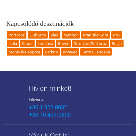
Kapcsolódó desztinációk
Portoroz
Ljubljana
Bled
Maribor
Kranjska Gora
Ptuj
Izola
Koper
Lendava
Bovec
Strunjan/Portoroz
Rogla
Moravske Toplice
Cerkno
Krvavec
Terme Lendeva
Hívjon minket!
Infóvonal
+36 1 322 0032
+36 70 469-9890
Várjuk Önt is!