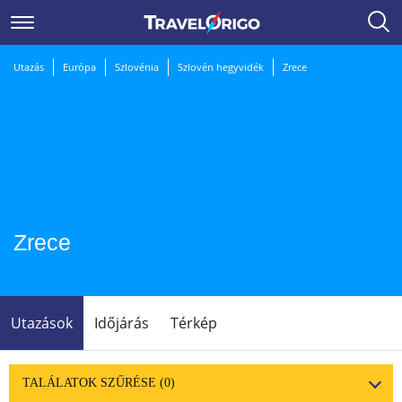
Utazás
Európa
Szlovénia
Szlovén hegyvidék
Zrece
Zrece
Utazások
Időjárás
Térkép
TALÁLATOK SZŰRÉSE
(0)