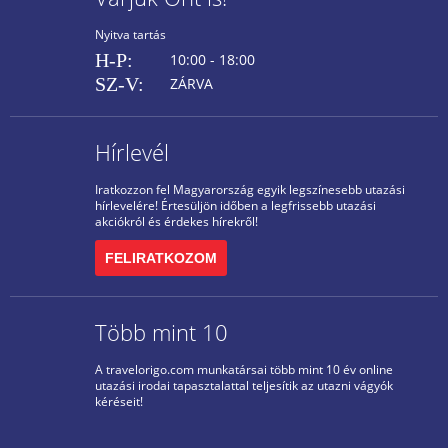
Nyitva tartás
H-P:
10:00 - 18:00
SZ-V:
ZÁRVA
Hírlevél
Iratkozzon fel Magyarország egyik legszínesebb utazási
hírlevelére! Értesüljön időben a legfrissebb utazási
akciókról és érdekes hírekről!
FELIRATKOZOM
Több mint 10
A travelorigo.com munkatársai több mint 10 év online
utazási irodai tapasztalattal teljesítik az utazni vágyók
kéréseit!