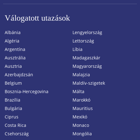
Válogatott utazások
Albánia
Lengyelország
Algéria
Lettország
Argentína
Líbia
Ausztrália
Madagaszkár
Ausztria
Magyarország
Azerbajdzsán
Malajzia
Belgium
Maldív-szigetek
Bosznia-Hercegovina
Málta
Brazília
Marokkó
Bulgária
Mauritius
Ciprus
Mexikó
Costa Rica
Monaco
Csehország
Mongólia