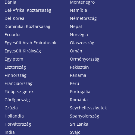
Dánia
Montenegro
Dél-Afrikai Köztársaság
Namíbia
Dél-Korea
Németország
Dominikai Köztársaság
Nepál
Ecuador
Norvégia
Egyesült Arab Emirátusok
Olaszország
Egyesült Királyság
Omán
Egyiptom
Örményország
Észtország
Pakisztán
Finnország
Panama
Franciaország
Peru
Fülöp-szigetek
Portugália
Görögország
Románia
Grúzia
Seychelle-szigetek
Hollandia
Spanyolország
Horvátország
Srí Lanka
India
Svájc