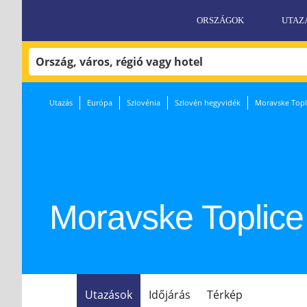
ORSZÁGOK
UTAZ
«
Utazás
Európa
Szlovénia
Szlovén hegyvidék
Moravske Topl
Moravske Toplice
Utazások
Időjárás
Térkép