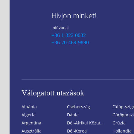
Hívjon minket!
Infóvonal
+36 1 322 0032
+36 70 469-9890
Válogatott utazások
Albánia
Csehország
Fülöp-szig
Algéria
Dánia
Görögorsz
Argentína
Dél-Afrikai Köztársaság
Grúzia
Ausztrália
Dél-Korea
Hollandia