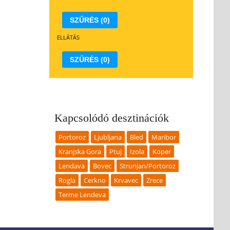
7
18
19
20
17
21
18
22
19
23
20
21
22
23
SZŰRÉS
(0)
4
25
26
27
24
28
25
29
26
30
27
28
29
30
ELLÁTÁS
1
1
2
3
31
4
1
5
2
6
3
4
5
6
SZŰRÉS
(0)
átum törlése
Dátum törlése
Kapcsolódó desztinációk
Portoroz
Ljubljana
Bled
Maribor
Kranjska Gora
Ptuj
Izola
Koper
Lendava
Bovec
Strunjan/Portoroz
Rogla
Cerkno
Krvavec
Zrece
Terme Lendeva