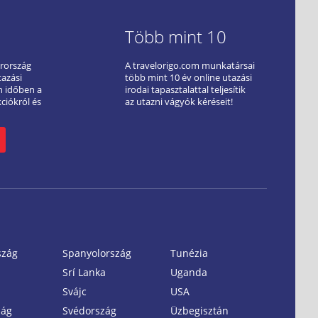
Több mint 10
arország
A travelorigo.com munkatársai
tazási
több mint 10 év online utazási
ön időben a
irodai tapasztalattal teljesítik
kciókról és
az utazni vágyók kéréseit!
szág
Spanyolország
Tunézia
Srí Lanka
Uganda
Svájc
USA
zág
Svédország
Üzbegisztán