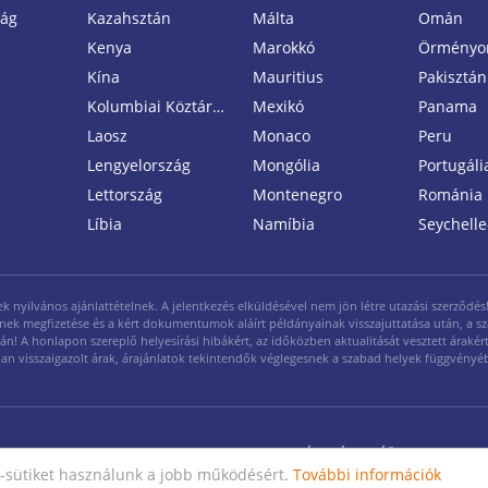
zág
Kazahsztán
Málta
Omán
Kenya
Marokkó
Örményo
Kína
Mauritius
Pakisztán
Kolumbiai Köztársaság
Mexikó
Panama
Laosz
Monaco
Peru
Lengyelország
Mongólia
Portugáli
Lettország
Montenegro
Románia
Líbia
Namíbia
Seychelle
yilvános ajánlattételnek. A jelentkezés elküldésével nem jön létre utazási szerződés! A
legének megfizetése és a kért dokumentumok aláírt példányainak visszajuttatása után, a s
ján! A honlapon szereplő helyesírási hibákért, az időközben aktualitását vesztett árakért 
ásban visszaigazolt árak, árajánlatok tekintendők véglegesnek a szabad helyek függvényé
ÁFF
|
ÁSZF
|
ÁÜF
|
Adatvédelmi 
sütiket használunk a jobb működésért.
További információk