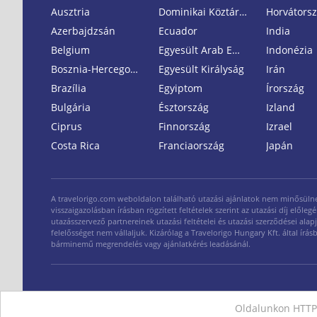
Ausztria
Dominikai Köztársaság
Horvátors
Azerbajdzsán
Ecuador
India
Belgium
Egyesült Arab Emirátusok
Indonézia
Bosznia-Hercegovina
Egyesült Királyság
Irán
Brazília
Egyiptom
Írország
Bulgária
Észtország
Izland
Ciprus
Finnország
Izrael
Costa Rica
Franciaország
Japán
A travelorigo.com weboldalon található utazási ajánlatok nem minősülnek n
visszaigazolásban írásban rögzített feltételek szerint az utazási díj elő
utazásszervező partnereinek utazási feltételei és utazási szerződései alap
felelősséget nem vállaljuk. Kizárólag a Travelorigo Hungary Kft. által ír
bárminemű megrendelés vagy ajánlatkérés leadásánál.
Oldalunkon HTTP-