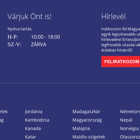
Várjuk Önt is!
Hírlevél
Nyitva tartás
Iratkozzon fel Magy
egyik legszínesebb u
10:00 - 18:00
H-P:
hírlevelére! Értesülj
ZÁRVA
SZ-V:
legfrissebb utazási a
érdekes hírekről!
FELIRATKOZOM
etek
Jordánia
Madagaszkár
Németor
ág
Kambodzsa
Magyarország
Nepál
Kanada
Malajzia
Norvégia
Katar
Maldív-szigetek
Olaszors