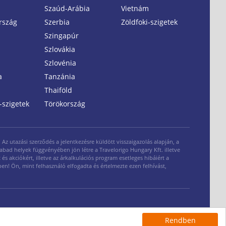
Szaúd-Arábia
Vietnám
rszág
Szerbia
Zöldfoki-szigetek
Szingapúr
Szlovákia
Szlovénia
a
Tanzánia
Thaiföld
-szigetek
Törökország
z utazási szerződés a jelentkezésre küldött visszaigazolás alapján, a
zabad helyek függvényében jön létre a Travelorigo Hungary Kft. illetve
és akciókért, illetve az árkalkulációs program esetleges hibáiért a
ben! Ön, mint felhasználó elfogadta és értelmezte ezen felhívást,
és adatkezelési tájékoztató
|
Cookie-szabalyzat
|
travelorigo.com
© 2015
Rendben