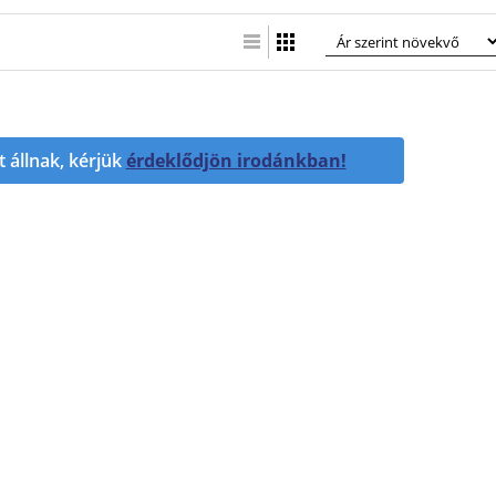
Lista nézet
Táblázatos nézet
t állnak, kérjük
érdeklődjön irodánkban!
«
«
H
2
1