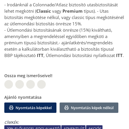
- Irodánknál a Colonnade/Atlasz biztosító utasbiztosítását
lehet megkötni (
Classic
vagy
Premium
típus).
- Utas
biztosítás megkötése nélkül, vagy classic típus megkötésénél
az útlemondási biztosítás önrésze 15%.
- Útlemondási biztosításának önrésze (15%) kiváltható,
amennyiben a megrendeléssel egyidőben megköti a
prémium típusú biztosítást.
- ajánlatkérés/megrendelés
esetén a kalkulátorban kiválasztható a biztosítás típusa!
BBP tájékoztató
ITT
, Útlemondási biztosítási nyilatkozat
ITT
.
Ossza meg ismerőseivel!
W
Ajánló nyomtatása
Nyomtatás képekkel
Nyomtatás képek nélkül
CÍMKÉK:
20% ELŐLEGGEL FOGLALHATÓ
ADVENTI ÚT
AKCIÓS