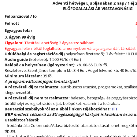
Adventi hétvége Ljubljanában 2 nap / 1 éj 2
ELŐFOGALALÁSI ÁR VISSZAVONÁSIG!
Félpanzióval / fő
Felnőtt
Egyágyas felár
3. ágyon 99 évig
Figyelem!
Társítási lehetőség 2 ágyas szobákban!
Egyágyas felár nélkül foglalható, amennyiben vállalja a garantált társítás
Üdülőhelyi és regisztrációs díj
(helyszínen fizetendő): 7 év felett: 10 EU
Audio guide
(kötelező)
:
1 500 Ft/fő (4 Eur)
Belépők a helyszínen (igényszerint):
kb. 60-65 EUR/ fő.
Részletezve: Szent János templom kb. 3-4 Eur; Vogel felvonó kb. 40 Eur/fő, 
Minimum létszám:
35 fő.
A programváltozás jogát fenntartjuk!
A részvételi díj tartalmazza:
autóbuszos utazást, programokat, szállást
idegenvezetőt.
A részvételi díj nem tartalmazza:
baleset-, betegség-, és poggyászbiztos
üdülőhelyi és regisztrációs díjat, belépőket, valamint a felárakat.
Beutazási szabályokról az alábbi linken tájékozódhat:
ITT
BBP mellett célszerű az EU egészségügyi kártyát is kiváltani és az 
Utasbiztosításról:
- Irodánknál a Colonnade/Atlasz biztosító utasbiztosítását lehet megkötni
típus).
- Utas biztosítás megkötése nélkül, vagy classic típus megkötésénél az ú