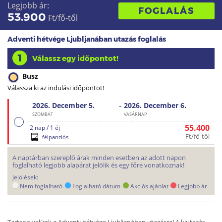
Legjobb ár:
FOGLALÁS
53.900
Ft/fő-től
Adventi hétvége Ljubljanában utazás foglalás
1
Válassz egy időpontot!
Busz
Válassza ki az indulási időpontot!
-
2026. December
5.
2026. December
6.
SZOMBAT
VASÁRNAP
55.400
2 nap / 1 éj
Ft/fő-től
félpanziós
A naptárban szereplő árak minden esetben az adott napon
foglalható legjobb alapárat jelölik és egy főre vonatkoznak!
Jelölések:
Nem foglalható
Foglalható dátum
Akciós ajánlat
Legjobb ár