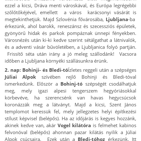
ezzel a kicsi, Dráva menti városkával, és Európa legrégebbi
szőlőtőkéjével, emellett a város karácsonyi vásárát is
megtekinthetjük. Majd Szlovénia fővárosába,
Ljubljana
-ba
érkezünk, ahol barokk, reneszánsz és szecessziós épületek,
gyönyörű hidak és parkok pompáznak ünnepi fényekben.
Városnézés után ki-ki kedve szerint sétálgathat a látnivalók,
és a adventi vásár bűvöletében, a Ljubljanica folyó partján.
Frissítő séta után irány a jó meleg szállodánk! Vacsora
időben a Ljubljana környéki szállásunkra érünk.
2. nap:
Bohinji- és Bledi-tó
Ízletes reggeli után a szépséges
Júliai Alpok
szívében rejlő Bohinji és Bledi-tóval
ismerkedünk. Először a
Bohinj-tó
szépségét csodálhatjuk
meg, mely igazi alpesi tengerszem hegyóriásokkal
körbevéve, ha szerencsénk van havas hegycsúcsok
koronázzák meg a látványt. Majd a kicsi, Szent János
templomot keressük fel, mely jellegzetes helyi építkezési
stílust képvisel (belépős). Ha az időjárás is kegyes hozzánk,
akinek kedve van, akár
Vogel kilátóra
is felmehet kabinos
felvonóval (belépős) ahonnan pazar kilátás nyilik a Júliai
Alpok csúcsaira. Ezek után a
Bledi-tóhoz
érkezünk. Itt