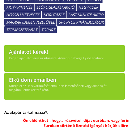
AKTÍV PIHENÉS
ELŐFOGLALÁSI AKCIÓ
HEGYVIDÉK
HOSSZÚ HÉTVÉGÉK
KÖRUTAZÁS
LAST MINUTE AKCIÓ
MAGYAR IDEGENVEZETŐVEL
SPORTOS KIRÁNDULÁSOK
TERMÉSZETBARÁT
TÓPART
Ajánlatot kérek!
Kérjen ajánlatot erre az utazásra: Adventi hétvége Ljubljanában!
Elküldöm emailben
Küldje el az út hivatkozását emailben ismerősének vagy akár saját
magának emlékeztetőként.
Az alapár tartalmazza*:
Ön eldöntheti, hogy a részvételi díjat euróban, vagy fori
Euróban történő fizetési igényét kérjük előre 