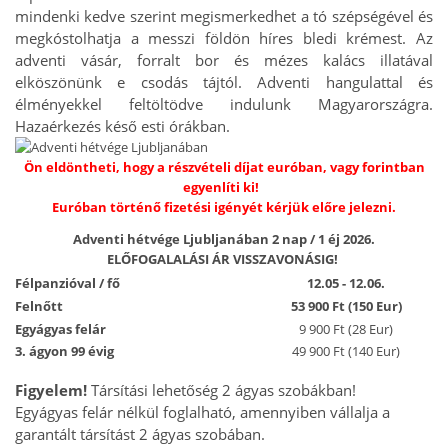
mindenki kedve szerint megismerkedhet a tó szépségével és
megkóstolhatja a messzi földön híres bledi krémest. Az
adventi vásár, forralt bor és mézes kalács illatával
elköszönünk e csodás tájtól. Adventi hangulattal és
élményekkel feltöltödve indulunk Magyarországra.
Hazaérkezés késő esti órákban.
Ön eldöntheti, hogy a részvételi díjat euróban, vagy forintban
egyenlíti ki!
Euróban történő fizetési igényét kérjük előre jelezni.
Adventi hétvége Ljubljanában 2 nap / 1 éj 2026.
ELŐFOGALALÁSI ÁR VISSZAVONÁSIG!
Félpanzióval / fő
12.05 - 12.06.
Felnőtt
53 900 Ft (150 Eur)
Egyágyas felár
9 900 Ft (28 Eur)
3. ágyon 99 évig
49 900 Ft (140 Eur)
Figyelem!
Társítási lehetőség 2 ágyas szobákban!
Egyágyas felár nélkül foglalható, amennyiben vállalja a
garantált társítást 2 ágyas szobában.