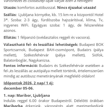
városnézés és csodaszép tájak várják ezen a hétvégén!
Utazás:
komfortos autóbusszal.
Nincs éjszakai utazás!
Szállás:
Ljubljana környéke, kb. 15 km-re a központól Hotel
3*. Szoba: 2-3 ágy, fürdőszoba hajszárítóval, klíma, Tv,
ingyenes WiFi. Egyágyas szoba: 1 ágy, de felszerelése
azonos.
Ellátás:
1 félpanzió (svédasztalos reggeli és vacsora).
Választható fel- és leszállási lehetőségek:
Budapest BOK
Sportcsarnok, Budapest BAH-csomópont, Budaörs (pálya
mellett), Székesfehérvár (pálya mellett), Siófok,
Balatonboglár, Nagykanizsa.
Fontos információ:
Budaörs és Székesfehérvár esetében a
fel-,és leszállás az autópálya mellett történik, értelemszerűen
mindig az autóbusz menetirányának megfelelő oldalon!
Időpontok 2026. 2 nap/ 1 éj:
december 05-06.
1. nap: Maribor, Ljubljana
Indulás reggel 6.00 órakor Budapestről. Délelőtti órákban
Mariborba
érkezünk, városnézés alatt megimerkedünk