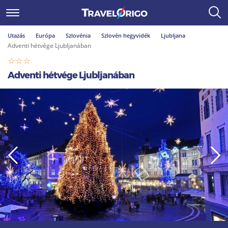
Utazás
Európa
Szlovénia
Szlovén hegyvidék
Ljubljana
Adventi hétvége Ljubljanában
Adventi hétvége Ljubljanában