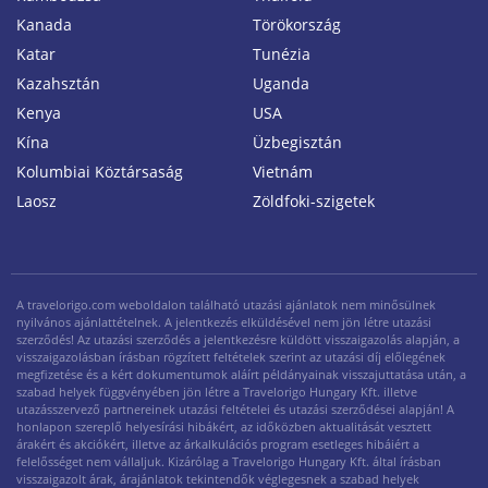
Kanada
Törökország
Katar
Tunézia
Kazahsztán
Uganda
Kenya
USA
Kína
Üzbegisztán
Kolumbiai Köztársaság
Vietnám
Laosz
Zöldfoki-szigetek
A travelorigo.com weboldalon található utazási ajánlatok nem minősülnek
nyilvános ajánlattételnek. A jelentkezés elküldésével nem jön létre utazási
szerződés! Az utazási szerződés a jelentkezésre küldött visszaigazolás alapján, a
visszaigazolásban írásban rögzített feltételek szerint az utazási díj előlegének
megfizetése és a kért dokumentumok aláírt példányainak visszajuttatása után, a
szabad helyek függvényében jön létre a Travelorigo Hungary Kft. illetve
utazásszervező partnereinek utazási feltételei és utazási szerződései alapján! A
honlapon szereplő helyesírási hibákért, az időközben aktualitását vesztett
árakért és akciókért, illetve az árkalkulációs program esetleges hibáiért a
felelősséget nem vállaljuk. Kizárólag a Travelorigo Hungary Kft. által írásban
visszaigazolt árak, árajánlatok tekintendők véglegesnek a szabad helyek