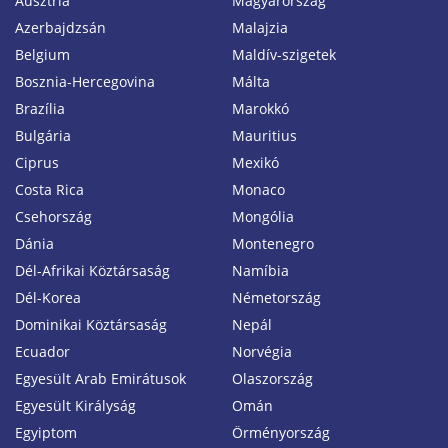
Ausztria
Magyarország
Azerbajdzsán
Malajzia
Belgium
Maldív-szigetek
Bosznia-Hercegovina
Málta
Brazília
Marokkó
Bulgária
Mauritius
Ciprus
Mexikó
Costa Rica
Monaco
Csehország
Mongólia
Dánia
Montenegro
Dél-Afrikai Köztársaság
Namíbia
Dél-Korea
Németország
Dominikai Köztársaság
Nepál
Ecuador
Norvégia
Egyesült Arab Emirátusok
Olaszország
Egyesült Királyság
Omán
Egyiptom
Örményország