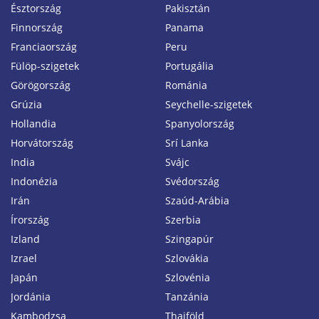
Észtország
Pakisztán
Finnország
Panama
Franciaország
Peru
Fülöp-szigetek
Portugália
Görögország
Románia
Grúzia
Seychelle-szigetek
Hollandia
Spanyolország
Horvátország
Srí Lanka
India
Svájc
Indonézia
Svédország
Irán
Szaúd-Arábia
Írország
Szerbia
Izland
Szingapúr
Izrael
Szlovákia
Japán
Szlovénia
Jordánia
Tanzánia
Kambodzsa
Thaiföld