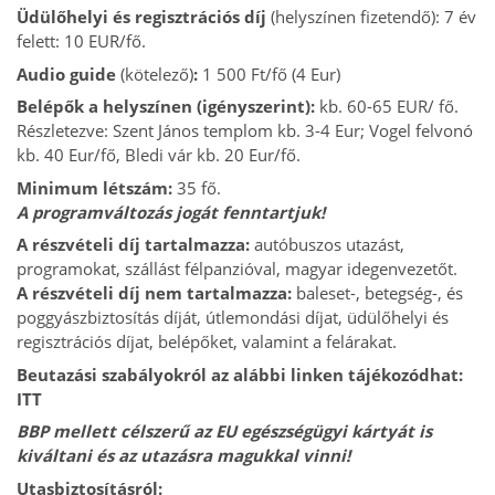
Üdülőhelyi és regisztrációs díj
(helyszínen fizetendő): 7 év
felett: 10 EUR/fő.
Audio guide
(kötelező)
:
1 500 Ft/fő (4 Eur)
Belépők a helyszínen (igényszerint):
kb. 60-65 EUR/ fő.
Részletezve: Szent János templom kb. 3-4 Eur; Vogel felvonó
kb. 40 Eur/fő, Bledi vár kb. 20 Eur/fő.
Minimum létszám:
35 fő.
A programváltozás jogát fenntartjuk!
A részvételi díj tartalmazza:
autóbuszos utazást,
programokat, szállást félpanzióval, magyar idegenvezetőt.
A részvételi díj nem tartalmazza:
baleset-, betegség-, és
poggyászbiztosítás díját, útlemondási díjat, üdülőhelyi és
regisztrációs díjat, belépőket, valamint a felárakat.
Beutazási szabályokról az alábbi linken tájékozódhat:
ITT
BBP mellett célszerű az EU egészségügyi kártyát is
kiváltani és az utazásra magukkal vinni!
Utasbiztosításról: