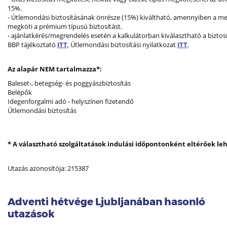
15%.
- Útlemondási biztosításának önrésze (15%) kiváltható, amennyiben a m
megköti a prémium típusú biztosítást.
- ajánlatkérés/megrendelés esetén a kalkulátorban kiválasztható a biztosí
BBP tájékoztató
ITT
, Útlemondási biztosítási nyilatkozat
ITT
.
Az alapár NEM tartalmazza*:
Baleset-, betegség- és poggyászbiztosítás
Belépők
Idegenforgalmi adó - helyszínen fizetendő
Útlemondási biztosítás
* A választható szolgáltatások indulási időpontonként eltérőek le
Utazás azonosítója: 215387
Adventi hétvége Ljubljanában hasonló
utazások