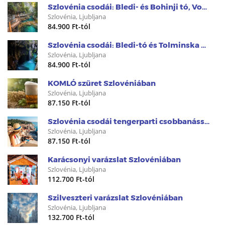
Szlovénia csodái: Bledi- és Bohinji tó, Vogel és Vintgar
Szlovénia, Ljubljana
84.900 Ft-tól
Szlovénia csodái: Bledi-tó és Tolminska korita szurdok
Szlovénia, Ljubljana
84.900 Ft-tól
KOMLÓ szüret Szlovéniában
Szlovénia, Ljubljana
87.150 Ft-tól
Szlovénia csodái tengerparti csobbanással
Szlovénia, Ljubljana
87.150 Ft-tól
Karácsonyi varázslat Szlovéniában
Szlovénia, Ljubljana
112.700 Ft-tól
Szilveszteri varázslat Szlovéniában
Szlovénia, Ljubljana
132.700 Ft-tól