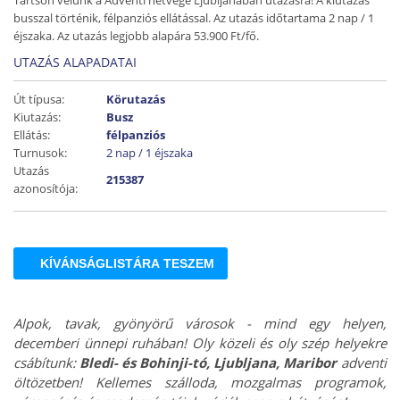
Tartson velünk a Adventi hétvége Ljubljanában utazásra! A kiutazás
busszal történik, félpanziós ellátással. Az utazás időtartama 2 nap / 1
éjszaka. Az utazás legjobb alapára 53.900 Ft/fő.
UTAZÁS ALAPADATAI
Út típusa:
Körutazás
Kiutazás:
Busz
Ellátás:
félpanziós
Turnusok:
2 nap / 1 éjszaka
Utazás
215387
azonosítója:
KÍVÁNSÁGLISTÁRA TESZEM
Alpok, tavak, gyönyörű városok - mind egy helyen,
decemberi ünnepi ruhában! Oly közeli és oly szép helyekre
csábítunk:
Bledi- és Bohinji-tó, Ljubljana, Maribor
adventi
öltözetben! Kellemes szálloda, mozgalmas programok,