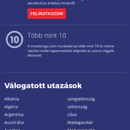
akciókról és érdekes hírekről!
FELIRATKOZOM
Több mint 10
A travelorigo.com munkatársai több mint 10 év online
utazási irodai tapasztalattal teljesítik az utazni vágyók
kéréseit!
Válogatott utazások
Albánia
Lengyelország
Algéria
Lettország
Argentína
Líbia
Ausztrália
Madagaszkár