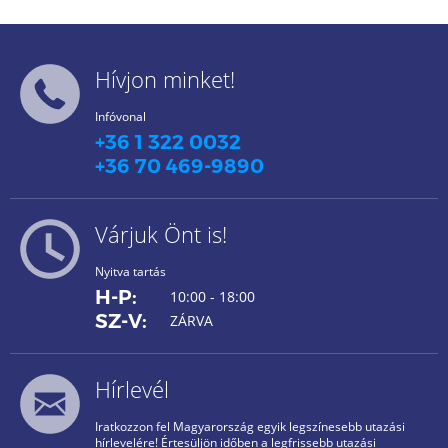
Hívjon minket!
Infóvonal
+36 1 322 0032
+36 70 469-9890
Várjuk Önt is!
Nyitva tartás
H-P:
10:00 - 18:00
SZ-V:
ZÁRVA
Hírlevél
Iratkozzon fel Magyarország egyik legszínesebb utazási
hírlevelére! Értesüljön időben a legfrissebb utazási