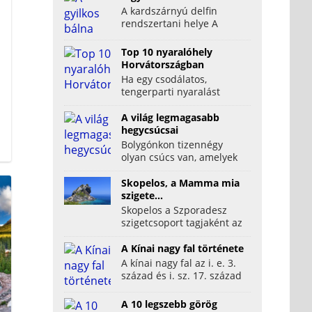
A kardszárnyú delfin
rendszertani helye A
kardszárnyú delfin vagy
latin nevén az orca a ma...
Top 10 nyaralóhely
Horvátországban
Ha egy csodálatos,
tengerparti nyaralást
szeretnénk, akkor arra
kitűnő választás
A világ legmagasabb
Horvátország. A...
hegycsúcsai
Bolygónkon tizennégy
olyan csúcs van, amelyek
nyolcezer méternél
magasabb. Ezek
Skopelos, a Mamma mia
mindegyike a...
szigete...
Skopelos a Szporadesz
szigetcsoport tagjaként az
Égei-tenger nyugati
szegletében helyezkedik
A Kínai nagy fal története
el...
A kínai nagy fal az i. e. 3.
század és i. sz. 17. század
eleje között Kína északi
határán épített...
A 10 legszebb görög