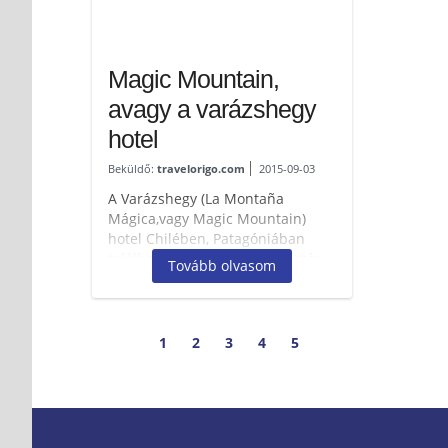
Magic Mountain,
avagy a varázshegy
hotel
Beküldő:
travelorigo.com
2015-09-03
A Varázshegy (La Montaña
Mágica,vagy Magic Mountain)
hotel Chilében, Patagóniában
található a Huilo-Huilo területén.
Tovább olvasom
Huilo-Huilo egy magánforrásokból
finanszírozott...
1
2
3
4
5