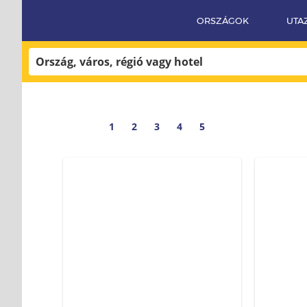
ORSZÁGOK
UTA
Magazin
Cikkek
Címke: Természetbarát
1
2
3
4
5