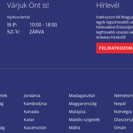
Várjuk Önt is!
Hírlevél
Nyitva tartás
Iratkozzon fel Magy
egyik legszínesebb u
10:00 - 18:00
H-P:
hírlevelére! Értesülj
ZÁRVA
SZ-V:
legfrissebb utazási a
érdekes hírekről!
FELIRATKOZOM
etek
Jordánia
Madagaszkár
Németor
ág
Kambodzsa
Magyarország
Nepál
Kanada
Malajzia
Norvégia
Katar
Maldív-szigetek
Olaszors
zág
Kazahsztán
Málta
Omán