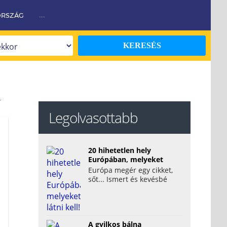
ORSZÁG
...
KERESÉS
Legolvasottabb
20 hihetetlen hely
Európában, melyeket
látni kell!
Európa megér egy cikket,
sőt... Ismert és kevésbé
ismert szépségeivel
valóban megunhatatlan.
Mi...
A gyilkos bálna