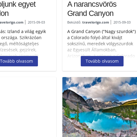
ljunk egyet
A narancsvörös
don
Grand Canyon
ravelorigo.com
2015-09-03
Beküldő:
travelorigo.com
2015-09-03
s: Izland a világ egyik
A Grand Canyon ("Nagy szurdok")
 országa. Szikrázóan
a Colorado folyó által kivájt
vegő, méltóságteljes
sokszínű, meredek völgyszurdok
ízesések, gejzírek,
az Egyesült Államokban,
források, jégmezők,
Arizonában. A völgyet a Colorado
Tovább olvasom
Tovább olvasom
k, bálnák, fókák. A...
folyó valószínűleg 17...