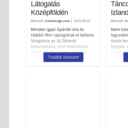
Látogatás
Tánco
Középföldén
Izlan
Beküldő:
travelorigo.com
2015-09-03
Beküldő:
t
Minden igazi Gyűrűk Ura és
Nem túlzá
Hobbit film rajongónak el kellene
legszebb
látogatnia az Új-Zélandi
tiszta le
Matamatába, ahol Hobbitfalva
hegyek, v
található, és a filmek díszletei
bugyogó 
Tovább olvasom
várják. Hobbitfalva közepén...
gleccsere