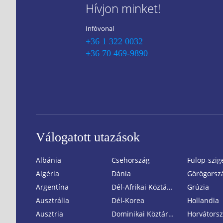
Hívjon minket!
Infóvonal
+36 1 322 0032
+36 70 469-9890
Válogatott utazások
Albánia
Csehország
Fülöp-szig
Algéria
Dánia
Görögorsz
Argentína
Dél-Afrikai Köztársaság
Grúzia
Ausztrália
Dél-Korea
Hollandia
Ausztria
Dominikai Köztársaság
Horvátors