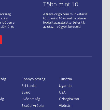
Több mint 10
arország
A travelorigo.com munkatársai
tazási
több mint 10 év online utazási
ön időben a
irodai tapasztalattal teljesítik
kciókról és
az utazni vágyók kéréseit!
szág
Spanyolország
Tunézia
Srí Lanka
Uganda
Svájc
USA
zág
Svédország
Üzbegisztán
Szaúd-Arábia
Vietnám