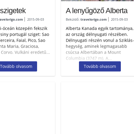
-szigetek
A lenyűgöző Alberta
ravelorigo.com
2015-09-03
Beküldő:
travelorigo.com
2015-09-03
ti-óceán közepén fekszik
Alberta Kanada egyik tartománya,
csiny portugál sziget: Sao
az ország délnyugati részében.
erceira, Faial, Pico, Sao
Délnyugati részén vonul a Sziklás-
nta Maria, Graciosa,
hegység, aminek legmagasabb
 Corvo. Vulkáni eredetű...
csúcsa Albertában a Mount
Columbia (3747 m). A...
Tovább olvasom
Tovább olvasom