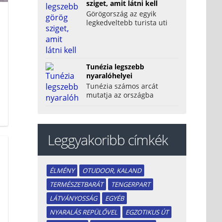
sziget, amit látni kell
Görögország az egyik
legkedveltebb turista uti
célok közé tartozik, hiszen
mindennel rendelkezik,...
Tunézia legszebb
nyaralóhelyei
Tunézia számos arcát
mutatja az országba
látogató turistáknak.
Háromezer éves
történelmének,...
Leggyakoribb címkék
ÉLMÉNY
OTUDOOR, KALAND
TERMÉSZETBARÁT
TENGERPART
LÁTVÁNYOSSÁG
EGYÉB
NYARALÁS REPÜLŐVEL
EGZOTIKUS ÚT