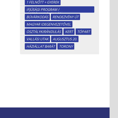
1 FELNŐTT + GYEREK
IFJÚSÁGI PROGRAM /
OSZTÁLYKIRÁNDULÁS
BÚVÁRKODÁS
RENDEZVÉNY ÚT
MAGYAR IDEGENVEZETŐVEL
OSZTÁLYKIRÁNDULÁS
KERT
TÓPART
VALLÁSI UTAK
AUGUSZTUS 20.
HÁZIÁLLAT BARÁT
TORONY