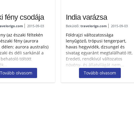
ki fény csodája
India varázsa
ravelorigo.com
2015-09-03
Beküldő:
travelorigo.com
2015-09-03
ény (az északi féltekén
Földrajzi változatossága
 északi fény (aurora
lenyűgöző, trópusi tengerpart,
, délen: aurora australis)
havas hegyvidék, dzsungel és
zaki és déli sarkánál a
sivatag egyaránt megtalálható itt.
behatoló töltött
Eredeti, rendkívül változatos
k...
növény- és állatvilágát nem...
Tovább olvasom
Tovább olvasom