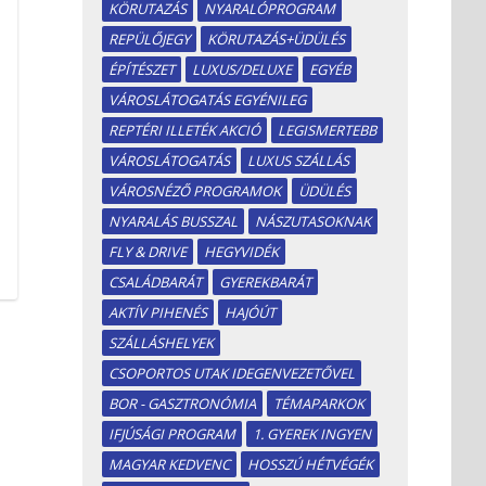
KÖRUTAZÁS
NYARALÓPROGRAM
REPÜLŐJEGY
KÖRUTAZÁS+ÜDÜLÉS
ÉPÍTÉSZET
LUXUS/DELUXE
EGYÉB
VÁROSLÁTOGATÁS EGYÉNILEG
REPTÉRI ILLETÉK AKCIÓ
LEGISMERTEBB
VÁROSLÁTOGATÁS
LUXUS SZÁLLÁS
VÁROSNÉZŐ PROGRAMOK
ÜDÜLÉS
NYARALÁS BUSSZAL
NÁSZUTASOKNAK
FLY & DRIVE
HEGYVIDÉK
CSALÁDBARÁT
GYEREKBARÁT
AKTÍV PIHENÉS
HAJÓÚT
SZÁLLÁSHELYEK
CSOPORTOS UTAK IDEGENVEZETŐVEL
BOR - GASZTRONÓMIA
TÉMAPARKOK
IFJÚSÁGI PROGRAM
1. GYEREK INGYEN
MAGYAR KEDVENC
HOSSZÚ HÉTVÉGÉK