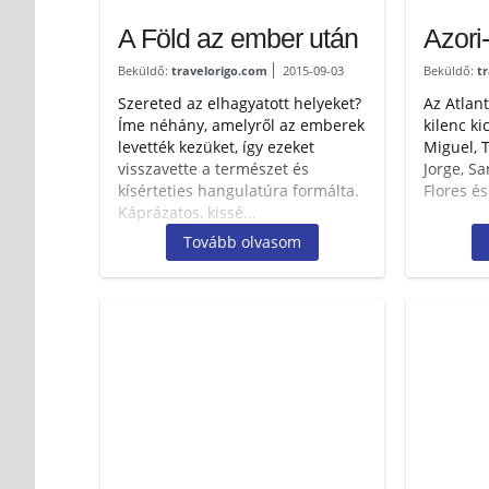
A Föld az ember után
Azori
Beküldő:
travelorigo.com
2015-09-03
Beküldő:
t
Szereted az elhagyatott helyeket?
Az Atlan
Íme néhány, amelyről az emberek
kilenc ki
levették kezüket, így ezeket
Miguel, T
visszavette a természet és
Jorge, Sa
kísérteties hangulatúra formálta.
Flores és
Káprázatos, kissé...
Tovább olvasom