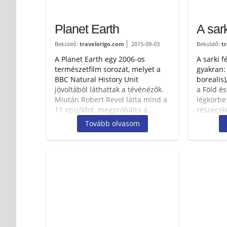
Planet Earth
A sar
Beküldő:
travelorigo.com
2015-09-03
Beküldő:
t
A Planet Earth egy 2006-os
A sarki f
természetfilm sorozat, melyet a
gyakran:
BBC Natural History Unit
borealis)
jóvoltából láthattak a tévénézők.
a Föld és
Miután Robert Revol látta mind a
légkörbe 
11 epizódot, megpróbálta a...
részecské
Tovább olvasom