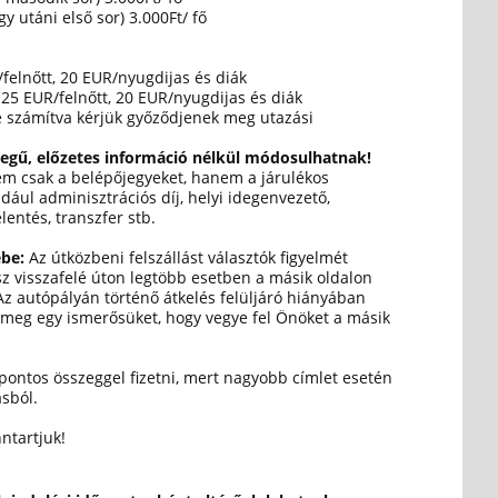
agy utáni első sor) 3.000Ft/ fő
/felnőtt, 20 EUR/nyugdijas és diák
 25 EUR/felnőtt, 20 EUR/nyugdijas és diák
e számítva kérjük győződjenek meg utazási
llegű, előzetes információ nélkül módosulhatnak!
em csak a belépőjegyeket, hanem a járulékos
ldául adminisztrációs díj, helyi idegenvezető,
lentés, transzfer stb.
ébe:
Az útközbeni felszállást választók figyelmét
sz visszafelé úton legtöbb esetben a másik oldalon
Az autópályán történő átkelés felüljáró hiányában
meg egy ismerősüket, hogy vegye fel Önöket a másik
pontos összeggel fizetni, mert nagyobb címlet esetén
sból.
ntartjuk!