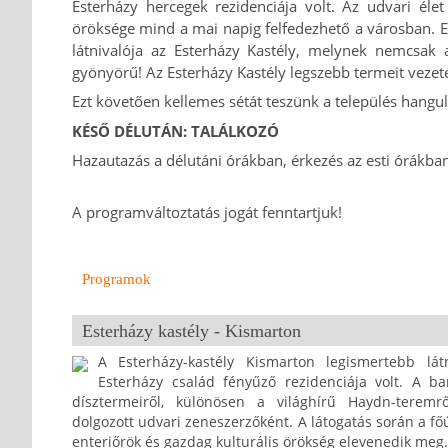
Esterházy hercegek rezidenciája volt. Az udvari él
öröksége mind a mai napig felfedezhető a városban. 
látnivalója az Esterházy Kastély, melynek nemcsak a
gyönyörű! Az Esterházy Kastély legszebb termeit vezet
Ezt követően kellemes sétát teszünk a település hangu
KÉSŐ DÉLUTÁN: TALÁLKOZÓ
Hazautazás a délutáni órákban, érkezés az esti órákba
A programváltoztatás jogát fenntartjuk!
Programok
Esterházy kastély - Kismarton
A Esterházy-kastély Kismarton legismertebb lát
Esterházy család fényűző rezidenciája volt. A ba
dísztermeiről, különösen a világhírű Haydn-teremr
dolgozott udvari zeneszerzőként. A látogatás során a fő
enteriőrök és gazdag kulturális örökség elevenedik meg.