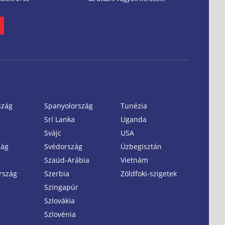
szág
Spanyolország
Tunézia
Srí Lanka
Uganda
Svájc
USA
zág
Svédország
Üzbegisztán
Szaúd-Arábia
Vietnám
rszág
Szerbia
Zöldfoki-szigetek
Szingapúr
Szlovákia
Szlovénia