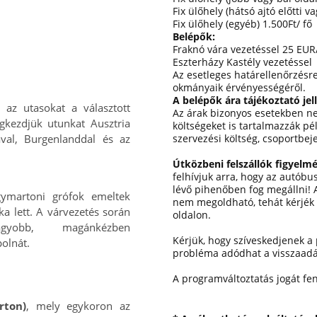
Fix ülőhely (hátsó ajtó előtti v
Fix ülőhely (egyéb) 1.500Ft/ fő
Belépők:
Fraknó vára vezetéssel 25 EUR
Eszterházy Kastély vezetéssel
Az esetleges határellenőrzésr
okmányaik érvényességéről.
A belépők ára tájékoztató je
 az utasokat a választott
Az árak bizonyos esetekben n
egkezdjük utunkat Ausztria
költségeket is tartalmazzák pé
ával, Burgenlanddal és az
szervezési költség, csoportbeje
Útközbeni felszállók figyelm
felhívjuk arra, hogy az autóbu
lévő pihenőben fog megállni! 
ymartoni grófok emeltek
nem megoldható, tehát kérjék 
ka lett. A várvezetés során
oldalon.
gyobb, magánkézben
Kérjük, hogy szíveskedjenek a 
olnát.
probléma adódhat a visszaadá
A programváltoztatás jogát fen
rton)
, mely egykoron az