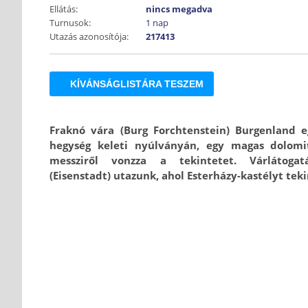
Ellátás:
nincs megadva
Turnusok:
1 nap
Utazás azonosítója:
217413
KÍVÁNSÁGLISTÁRA TESZEM
Fraknó vára (Burg Forchtenstein) Burgenland eg
hegység keleti nyúlványán, egy magas dolomi
messziről vonzza a tekintetet. Várlátoga
(Eisenstadt) utazunk, ahol Esterházy-kastélyt tek