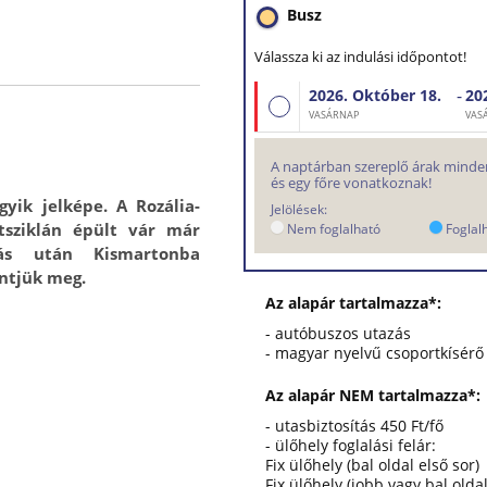
Busz
Válassza ki az indulási időpontot!
-
2026. Október
18.
20
Busz
VASÁRNAP
VAS
A naptárban szereplő árak minden
és egy főre vonatkoznak!
yik jelképe. A Rozália-
Jelölések:
tsziklán épült vár már
Nem foglalható
Foglal
tás után Kismartonba
intjük meg.
Az alapár tartalmazza*:
- autóbuszos utazás
- magyar nyelvű csoportkísérő
Az alapár NEM tartalmazza*:
- utasbiztosítás 450 Ft/fő
- ülőhely foglalási felár:
Fix ülőhely (bal oldal első sor)
Fix ülőhely (jobb vagy bal olda