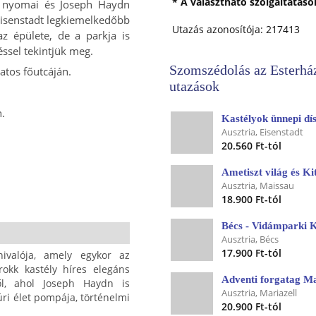
* A választható szolgáltatás
et nyomai és Joseph Haydn
Eisenstadt legkiemelkedőbb
Utazás azonosítója: 217413
z épülete, de a parkja is
éssel tekintjük meg.
Szomszédolás az Esterház
latos főutcáján.
utazások
n.
Kastélyok ünnepi dí
Ausztria, Eisenstadt
20.560 Ft-tól
Ametiszt világ és K
Ausztria, Maissau
18.900 Ft-tól
Bécs - Vidámparki 
Ausztria, Bécs
17.900 Ft-tól
nivalója, amely egykor az
rokk kastély híres elegáns
Adventi forgatag Ma
ől, ahol Joseph Haydn is
Ausztria, Mariazell
úri élet pompája, történelmi
20.900 Ft-tól