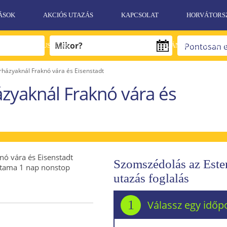
ÁSOK
AKCIÓS UTAZÁS
KAPCSOLAT
HORVÁTORS
EGZOTIKUS UTAK
SPORT UTAK
AJÁNDÉKUTALVÁN
házyaknál Fraknó vára és Eisenstadt
zyaknál Fraknó vára és
nó vára és Eisenstadt
Szomszédolás az Ester
tartama 1 nap nonstop
utazás foglalás
1
Válassz egy időp