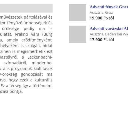
Adventi fények Gra
Ausztria, Graz
 művészetek pártolásával és
19.900 Ft-tól
gykor fényűző ünnepségek és
ek öröksége pedig ma is
latát. Fraknó vára (Burg
Ausztria, Baden bei Wi
17.900 Ft-tól
a, amely erődítményként,
elyeként is szolgált, hidat
színen is megismerhetik ezt
astélyról, a Lackenbachi-
i színpadáról, mindenhol
ális programok, kiállítások
y-örökség gondozását ma
tva, hogy ezek a kulturális
Ez a térség így a történelmi
ozási pontja.