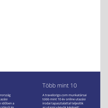
Több mint 10
arország
A travelorigo.com munkatársai
tazási
több mint 10 év online utazási
ön időben a
irodai tapasztalattal teljesítik
kciókról és
az utazni vágyók kéréseit!