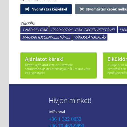
Nyomtatás képekkel
Nyomtatás képek nélkü
CÍMKÉK:
1 NAPOS UTAK
CSOPORTOS UTAK IDEGENVEZETŐVEL
KIE
MAGYAR IDEGENVEZETŐVEL
VÁROSLÁTOGATÁS
Ajánlatot kérek!
Elküldö
Kérjen ajánlatot erre az utazásra:
Küldje el az 
Szomszédolás az Esterházyaknál Fraknó vára
ismerősének 
és Eisenstadt!
emlékeztetők
Hívjon minket!
Infóvonal
+36 1 322 0032
+36 70 469-9890