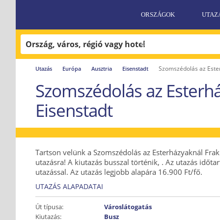
ORSZÁGOK
UTAZ
UTAZÁSI FELTÉTELEK
Szomszédolás az Ester
Utazás
Európa
Ausztria
Eisenstadt
AJÁNLATKÉRÉS
Szomszédolás az Esterhá
Eisenstadt
Tartson velünk a Szomszédolás az Esterházyaknál Frak
utazásra! A kiutazás busszal történik, . Az utazás idő
utazással. Az utazás legjobb alapára 16.900 Ft/fő.
UTAZÁS ALAPADATAI
Út típusa:
Városlátogatás
Kiutazás:
Busz