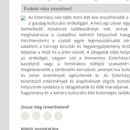
Fraknó vára vezetéssel
Az Esterházy név több mint 400 éve összefonódik a
a gazdag kulturális örökséggel. A hercegi udvar e
kiemelkedő művészek találkozóhelye volt, enn
meghatározza a családhoz köthető helyszínek hangu
Forchtenstein) a család egyik legimpozánsabb vár
valamint a hercegi kincstár és fegyvergyűjtemény őrzőh
képezve a múlt és a jelen között.
A látogatók több hely
az örökséget. Legyen szó a kismartoni Esterházy-k
kastélyról vagy a Fertőrákosi Kőfejtő szabadtér
megelevenedik a történelmi környezet, amelyet ma kultur
és zenei események egészítenek ki. Az Esterház
különböző intézmények és alapítványok végzik, biztosí
helyszínek továbbra is látogathatók és élők maradjanak. 
hagyomány és a kortárs kulturális élet különleges találk
Ossza meg ismerőseivel!
PT
TW
Ajánló nyomtatása