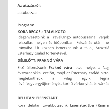
Az utazásról:
autóbusszal
Program:
KORA REGGEL: TALÁLKOZÓ
Idegenvezetőink a TravelOrigo autóbuszainál várják
felszállási helyen és időpontban. Felszállás után m
irányába. Út közben ismerkedünk a tájjal, Ausztri
Esterházy család történetével.
DÉLELŐTT: FRAKNÓ VÁRA
Első állomásunk
Fraknó vára
lesz, melyet a Nag
évszázadokkal ezelőtt, majd az Esterházy család birto
megtekinthetik a
világ egyik legna
lévő fegyvergyűjteményét, korhű várkonyhát és
várkáp
DÉLUTÁN: EISENSTADT
Kora délután továbbutazunk
Eisenstadtba (Kisma