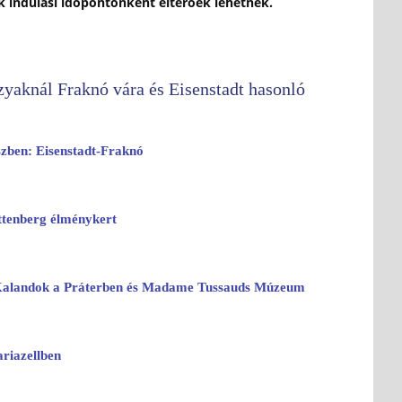
ok indulási időpontonként eltérőek lehetnek.
yaknál Fraknó vára és Eisenstadt hasonló
szben: Eisenstadt-Fraknó
ittenberg élménykert
Kalandok a Práterben és Madame Tussauds Múzeum
riazellben