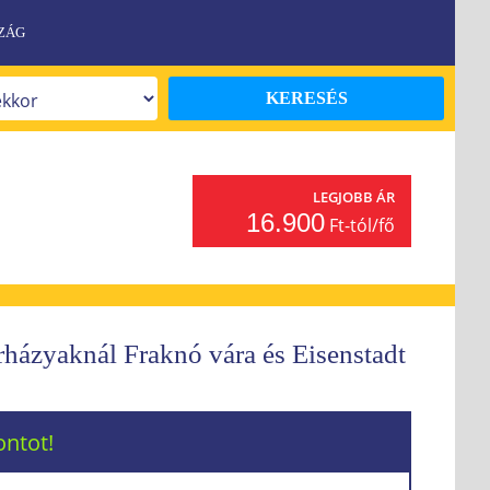
ZÁG
KERESÉS
Y
LEGJOBB ÁR
16.900
Ft-tól/fő
házyaknál Fraknó vára és Eisenstadt
ontot!