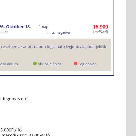
16.900
26. Október
18.
1 nap
Ft/fő-től
ÁRNAP
nincs megadva
 esetben az adott napon foglalható legjobb alapárat jelölik
ható dátum
Akciós ajánlat
Legjobb ár
 idegenvezető
 5.000Ft/ fő
l második sor) 3.000Ft/ fő