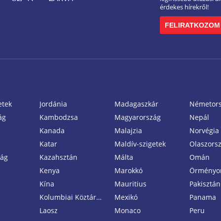
érdekes hírekről!
FELIRATKOZOM
etek
Jordánia
Madagaszkár
Németor
ág
Kambodzsa
Magyarország
Nepál
Kanada
Malajzia
Norvégia
Katar
Maldív-szigetek
Olaszors
zág
Kazahsztán
Málta
Omán
Kenya
Marokkó
Örményo
Kína
Mauritius
Pakisztán
Kolumbiai Köztársaság
Mexikó
Panama
Laosz
Monaco
Peru