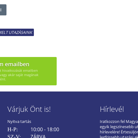
l
MELT UTAZÁSAINK
m emailben
út hivatkozását emailben
vagy akár saját magának
ént.
Várjuk Önt is!
Hírlevél
Nyitva tartás
Iratkozzon fel Magy
egyik legszínesebb u
10:00 - 18:00
H-P:
hírlevelére! Értesülj
ZÁRVA
SZ-V:
legfrissebb utazási a