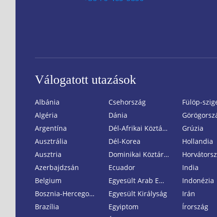
Válogatott utazások
Albánia
Csehország
Fülöp-szig
Algéria
Dánia
Görögorsz
Argentína
Dél-Afrikai Köztársaság
Grúzia
Ausztrália
Dél-Korea
Hollandia
Ausztria
Dominikai Köztársaság
Horvátors
Azerbajdzsán
Ecuador
India
Belgium
Egyesült Arab Emirátusok
Indonézia
Bosznia-Hercegovina
Egyesült Királyság
Irán
Brazília
Egyiptom
Írország