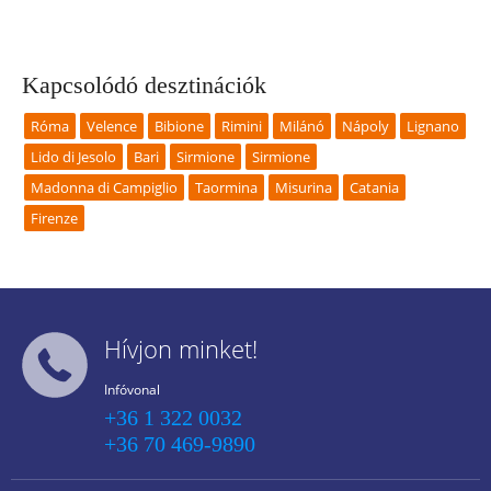
Kapcsolódó desztinációk
Róma
Velence
Bibione
Rimini
Milánó
Nápoly
Lignano
Lido di Jesolo
Bari
Sirmione
Sirmione
Madonna di Campiglio
Taormina
Misurina
Catania
Firenze
Hívjon minket!
Infóvonal
+36 1 322 0032
+36 70 469-9890