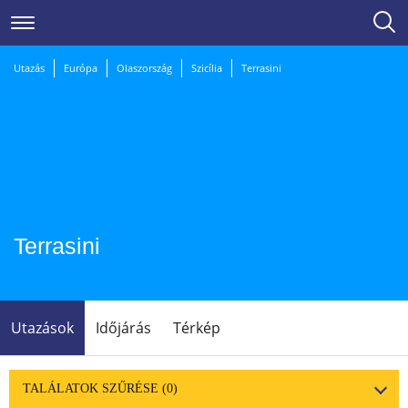
Utazás
Európa
Olaszország
Szicília
Terrasini
Terrasini
Utazások
Időjárás
Térkép
TALÁLATOK SZŰRÉSE
(0)