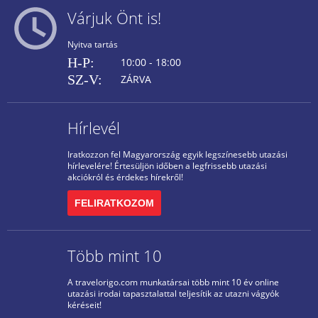
Várjuk Önt is!
Nyitva tartás
H-P:
10:00 - 18:00
SZ-V:
ZÁRVA
Hírlevél
Iratkozzon fel Magyarország egyik legszínesebb utazási
hírlevelére! Értesüljön időben a legfrissebb utazási
akciókról és érdekes hírekről!
FELIRATKOZOM
Több mint 10
A travelorigo.com munkatársai több mint 10 év online
utazási irodai tapasztalattal teljesítik az utazni vágyók
kéréseit!