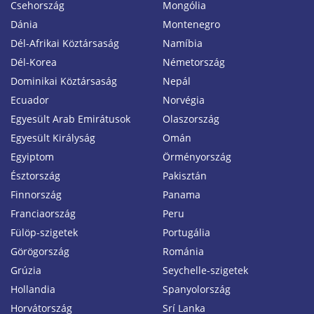
Csehország
Mongólia
Dánia
Montenegro
Dél-Afrikai Köztársaság
Namíbia
Dél-Korea
Németország
Dominikai Köztársaság
Nepál
Ecuador
Norvégia
Egyesült Arab Emirátusok
Olaszország
Egyesült Királyság
Omán
Egyiptom
Örményország
Észtország
Pakisztán
Finnország
Panama
Franciaország
Peru
Fülöp-szigetek
Portugália
Görögország
Románia
Grúzia
Seychelle-szigetek
Hollandia
Spanyolország
Horvátország
Srí Lanka