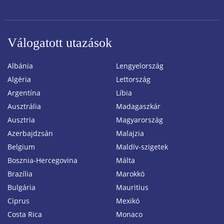
Válogatott utazások
Albánia
Lengyelország
Algéria
Lettország
Argentína
Líbia
Ausztrália
Madagaszkár
Ausztria
Magyarország
Azerbajdzsán
Malajzia
Belgium
Maldív-szigetek
Bosznia-Hercegovina
Málta
Brazília
Marokkó
Bulgária
Mauritius
Ciprus
Mexikó
Costa Rica
Monaco