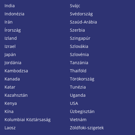
India
Svájc
Indonézia
Svédország
Irán
Szaúd-Arábia
Írország
Szerbia
Izland
Szingapúr
Izrael
Szlovákia
Japán
Szlovénia
Jordánia
Tanzánia
Kambodzsa
Thaiföld
Kanada
Törökország
Katar
Tunézia
Kazahsztán
Uganda
Kenya
USA
Kína
Üzbegisztán
Kolumbiai Köztársaság
Vietnám
Laosz
Zöldfoki-szigetek