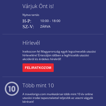
Várjuk Önt is!
Nyitva tartás
H-P:
10:00 - 18:00
SZ-V:
ZÁRVA
Hírlevél
Iratkozzon fel Magyarország egyik legszínesebb utazási
hírlevelére! Értesüljön időben a legfrissebb utazási
akciókról és érdekes hírekről!
FELIRATKOZOM
Több mint 10
A travelorigo.com munkatársai több mint 10 év online
utazási irodai tapasztalattal teljesítik az utazni vágyók
kéréseit!