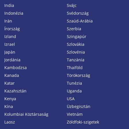
India
Svájc
Indonézia
Svédország
Irán
Szaúd-Arábia
Írország
Szerbia
Izland
Szingapúr
Izrael
Szlovákia
Japán
Szlovénia
Jordánia
Tanzánia
Kambodzsa
Thaiföld
Kanada
Törökország
Katar
Tunézia
Kazahsztán
Uganda
Kenya
USA
Kína
Üzbegisztán
Kolumbiai Köztársaság
Vietnám
Laosz
Zöldfoki-szigetek