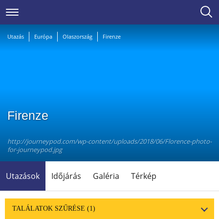
Utazás
Európa
Olaszország
Firenze
Firenze
http://journeypod.com/wp-content/uploads/2018/06/Florence-photo-
for-journeypod.jpg
Utazások
Időjárás
Galéria
Térkép
TALÁLATOK SZŰRÉSE
(1)