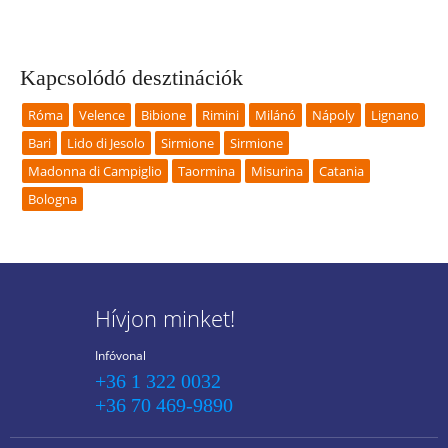
Kapcsolódó desztinációk
Róma
Velence
Bibione
Rimini
Milánó
Nápoly
Lignano
Bari
Lido di Jesolo
Sirmione
Sirmione
Madonna di Campiglio
Taormina
Misurina
Catania
Bologna
Hívjon minket!
Infóvonal
+36 1 322 0032
+36 70 469-9890