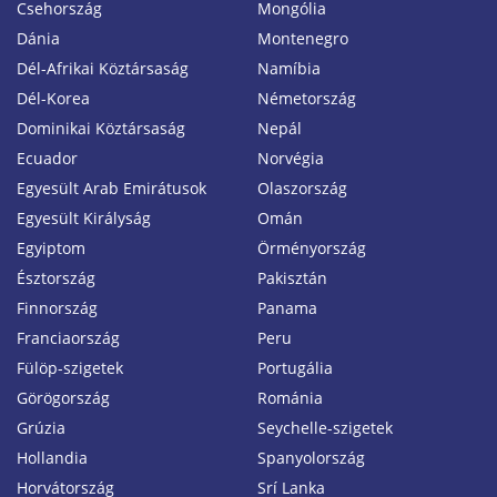
Csehország
Mongólia
Dánia
Montenegro
Dél-Afrikai Köztársaság
Namíbia
Dél-Korea
Németország
Dominikai Köztársaság
Nepál
Ecuador
Norvégia
Egyesült Arab Emirátusok
Olaszország
Egyesült Királyság
Omán
Egyiptom
Örményország
Észtország
Pakisztán
Finnország
Panama
Franciaország
Peru
Fülöp-szigetek
Portugália
Görögország
Románia
Grúzia
Seychelle-szigetek
Hollandia
Spanyolország
Horvátország
Srí Lanka