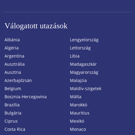
Válogatott utazások
Albánia
Lengyelország
Algéria
Lettország
Argentína
Líbia
Ausztrália
Madagaszkár
Ausztria
Magyarország
Azerbajdzsán
Malajzia
Belgium
Maldív-szigetek
Bosznia-Hercegovina
Málta
Brazília
Marokkó
Bulgária
Mauritius
Ciprus
Mexikó
Costa Rica
Monaco