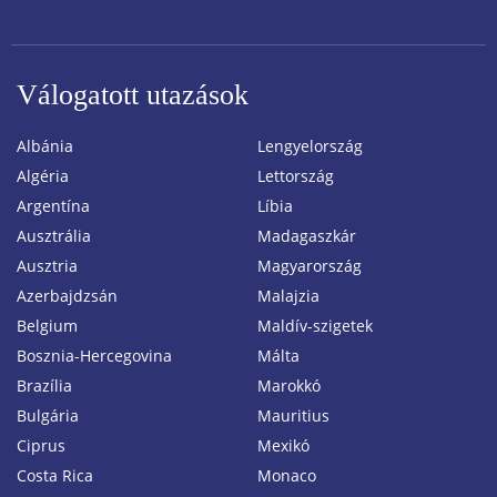
Válogatott utazások
Albánia
Lengyelország
Algéria
Lettország
Argentína
Líbia
Ausztrália
Madagaszkár
Ausztria
Magyarország
Azerbajdzsán
Malajzia
Belgium
Maldív-szigetek
Bosznia-Hercegovina
Málta
Brazília
Marokkó
Bulgária
Mauritius
Ciprus
Mexikó
Costa Rica
Monaco