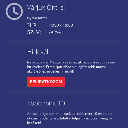
Várjuk Önt is!
Nyitva tartás
H-P:
10:00 - 18:00
SZ-V:
ZÁRVA
Hírlevél
Iratkozzon fel Magyarország egyik legszínesebb utazási
hírlevelére! Értesüljön időben a legfrissebb utazási
akciókról és érdekes hírekről!
FELIRATKOZOM
Több mint 10
A travelorigo.com munkatársai több mint 10 év online
utazási irodai tapasztalattal teljesítik az utazni vágyók
kéréseit!