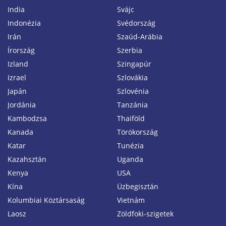
India
Svájc
Indonézia
Svédország
Irán
Szaúd-Arábia
Írország
Szerbia
Izland
Szingapúr
Izrael
Szlovákia
Japán
Szlovénia
Jordánia
Tanzánia
Kambodzsa
Thaiföld
Kanada
Törökország
Katar
Tunézia
Kazahsztán
Uganda
Kenya
USA
Kína
Üzbegisztán
Kolumbiai Köztársaság
Vietnám
Laosz
Zöldfoki-szigetek