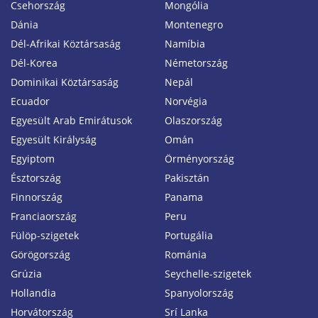
Csehország
Mongólia
Dánia
Montenegro
Dél-Afrikai Köztársaság
Namíbia
Dél-Korea
Németország
Dominikai Köztársaság
Nepál
Ecuador
Norvégia
Egyesült Arab Emirátusok
Olaszország
Egyesült Királyság
Omán
Egyiptom
Örményország
Észtország
Pakisztán
Finnország
Panama
Franciaország
Peru
Fülöp-szigetek
Portugália
Görögország
Románia
Grúzia
Seychelle-szigetek
Hollandia
Spanyolország
Horvátország
Srí Lanka