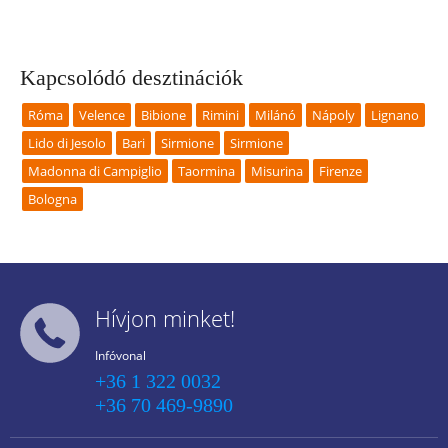
Kapcsolódó desztinációk
Róma
Velence
Bibione
Rimini
Milánó
Nápoly
Lignano
Lido di Jesolo
Bari
Sirmione
Sirmione
Madonna di Campiglio
Taormina
Misurina
Firenze
Bologna
Hívjon minket!
Infóvonal
+36 1 322 0032
+36 70 469-9890