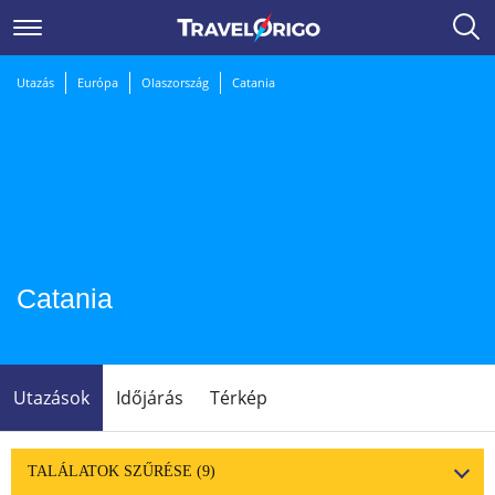
Utazás
Európa
Olaszország
Catania
Catania
Utazások
Időjárás
Térkép
TALÁLATOK SZŰRÉSE
(9)