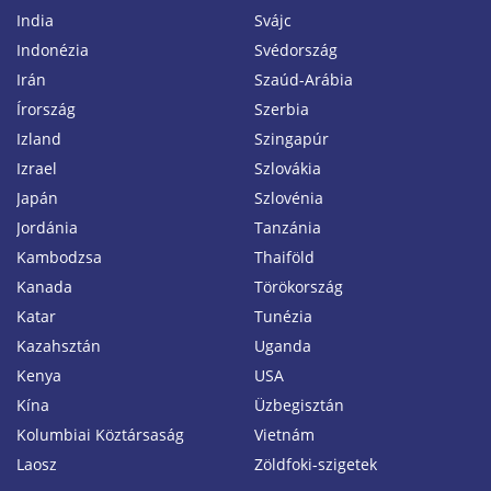
India
Svájc
Indonézia
Svédország
Irán
Szaúd-Arábia
Írország
Szerbia
Izland
Szingapúr
Izrael
Szlovákia
Japán
Szlovénia
Jordánia
Tanzánia
Kambodzsa
Thaiföld
Kanada
Törökország
Katar
Tunézia
Kazahsztán
Uganda
Kenya
USA
Kína
Üzbegisztán
Kolumbiai Köztársaság
Vietnám
Laosz
Zöldfoki-szigetek