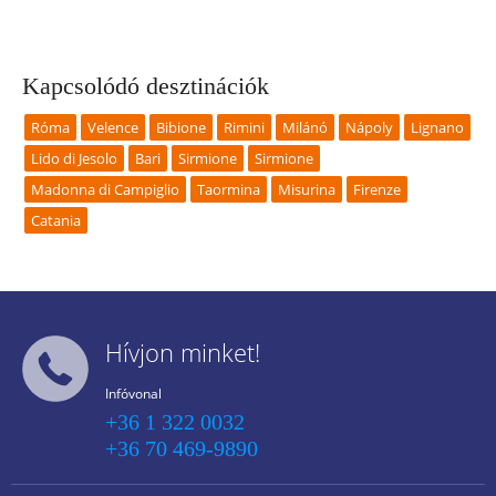
Kapcsolódó desztinációk
Róma
Velence
Bibione
Rimini
Milánó
Nápoly
Lignano
Lido di Jesolo
Bari
Sirmione
Sirmione
Madonna di Campiglio
Taormina
Misurina
Firenze
Catania
Hívjon minket!
Infóvonal
+36 1 322 0032
+36 70 469-9890