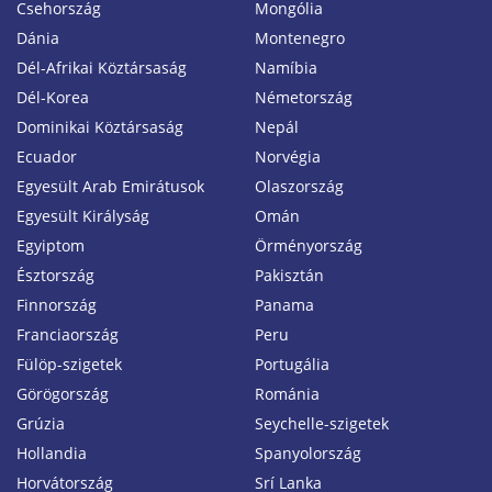
Csehország
Mongólia
Dánia
Montenegro
Dél-Afrikai Köztársaság
Namíbia
Dél-Korea
Németország
Dominikai Köztársaság
Nepál
Ecuador
Norvégia
Egyesült Arab Emirátusok
Olaszország
Egyesült Királyság
Omán
Egyiptom
Örményország
Észtország
Pakisztán
Finnország
Panama
Franciaország
Peru
Fülöp-szigetek
Portugália
Görögország
Románia
Grúzia
Seychelle-szigetek
Hollandia
Spanyolország
Horvátország
Srí Lanka