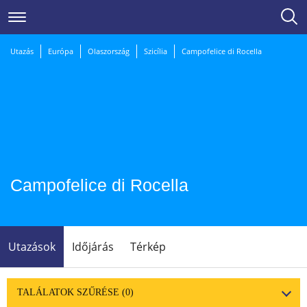
Utazás
Európa
Olaszország
Szicília
Campofelice di Rocella
Campofelice di Rocella
Utazások
Időjárás
Térkép
TALÁLATOK SZŰRÉSE
(0)