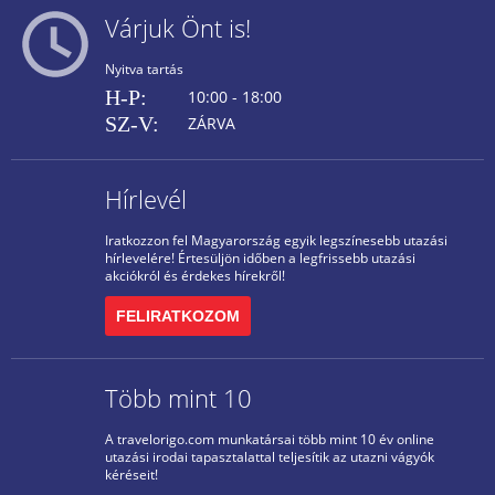
Várjuk Önt is!
Nyitva tartás
H-P:
10:00 - 18:00
SZ-V:
ZÁRVA
Hírlevél
Iratkozzon fel Magyarország egyik legszínesebb utazási
hírlevelére! Értesüljön időben a legfrissebb utazási
akciókról és érdekes hírekről!
FELIRATKOZOM
Több mint 10
A travelorigo.com munkatársai több mint 10 év online
utazási irodai tapasztalattal teljesítik az utazni vágyók
kéréseit!