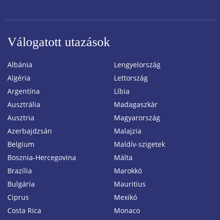
Válogatott utazások
Albánia
Lengyelország
Algéria
Lettország
Argentína
Líbia
Ausztrália
Madagaszkár
Ausztria
Magyarország
Azerbajdzsán
Malajzia
Belgium
Maldív-szigetek
Bosznia-Hercegovina
Málta
Brazília
Marokkó
Bulgária
Mauritius
Ciprus
Mexikó
Costa Rica
Monaco