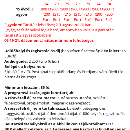
74
79
79
79
79
74
74
15 évtől 3.
900 Ft
900 Ft
900 Ft
900 Ft
900 Ft
900 Ft
900 Ft
ágyon
(200
(215
(215
(215
(215
(200
(200
Eur)
Eur)
Eur)
Eur)
Eur)
Eur)
Eur)
Figyelem
! Társítási lehetőség 2-3 ágyas szobákban!
Egyágyas felár nélkül foglalható, amennyiben vállalja a garantált
társítást 2 ágyas szobában!
06.19-21. dátumon társítás már nem lehetséges!
Üdülőhelyi és regisztrációs díj
(helyszínen fizetendő):
7 év felett:
15
EUR/fő.
Audio guide:
2 250 Ft/fő (6 Eur)
Belépők a helyszínen:
* kb 80 Eur / fő. Postojnai cseppkőbarlang és Predjama vára, Bledi-tó:
pletna és kis sziget.
Minimum létszám: 35 fő.
A programváltozás jogát fenntartjuk!
A részvételi díj tartalmazza:
autóbuszos utazást, szállást
félpanzióval, programokat, magyar idegenvezetőt.
A részvételi díj nem tartalmazza:
baleset-, betegség -, és
poggyászbiztosítás díját, útlemondási díjat, üdülőhelyi és regisztrációs
díjat, belépőket, valamint a felárakat.
Beutazási szabályokról az alábbi linken tájékozódhat:
ITT
!
BBP mellett célszerű az EU egészségügyi kártyát is kiváltani és az