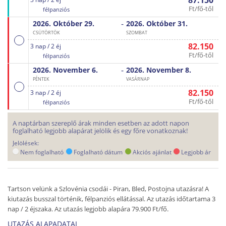
87.150
Ft/fő-től
félpanziós
-
2026. Október
29.
2026. Október
31.
CSÜTÖRTÖK
SZOMBAT
82.150
3 nap / 2 éj
Ft/fő-től
félpanziós
-
2026. November
6.
2026. November
8.
PÉNTEK
VASÁRNAP
82.150
3 nap / 2 éj
Ft/fő-től
félpanziós
A naptárban szereplő árak minden esetben az adott napon
foglalható legjobb alapárat jelölik és egy főre vonatkoznak!
Jelölések:
Nem foglalható
Foglalható dátum
Akciós ajánlat
Legjobb ár
Tartson velünk a Szlovénia csodái - Piran, Bled, Postojna utazásra! A
kiutazás busszal történik, félpanziós ellátással. Az utazás időtartama 3
nap / 2 éjszaka. Az utazás legjobb alapára 79.900 Ft/fő.
UTAZÁS ALAPADATAI