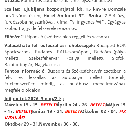
Utazás
: komfortos autóbusszal. Nincs éjszakai utazás!
Szállás: Ljubljana központjától kb. 15 km-re
Domzale
nevű városrészen,
Hotel Ambient 3*.
Szoba
: 2-3-4 ágy,
fürdőszoba hajszárítóval, klíma, Tv, ingyenes WiFi. Egyágyas
szoba: 1 ágy, de felszerelése azonos.
Ellátás
: 2 félpanzió (svédasztalos reggeli és vacsora).
Választható fel- és leszállási lehetőségek:
Budapest BOK
Sportcsarnok, Budapest BAH-csomópont, Budaörs (pálya
mellett), Székesfehérvár (pálya mellett), Siófok,
Balatonboglár, Nagykanizsa.
Fontos információ
: Budaörs és Székesfehérvár esetében a
fel-, és leszállás az autópálya mellett történik,
értelemszerűen mindig az autóbusz menetirányának
megfelelő oldalon!
Időpontok 2026. 3 nap/2 éj:
Március 13 - 15.
BETELT!
Április 24 - 26.
BETELT!
Május 15
- 17.
BETELT!
Június 19 - 21.
BETELT!
Október 02 - 04.
FIX
INDULÁS!
Október 29 - 31.
November 06 - 08.