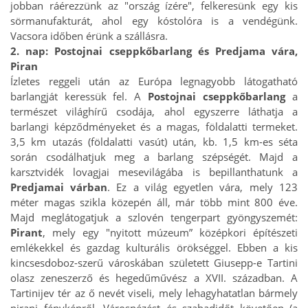
jobban ráérezzünk az "ország ízére", felkeresünk egy kis
sörmanufakturát, ahol egy kóstolóra is a vendégünk.
Vacsora időben érünk a szállásra.
2. nap: Postojnai cseppkőbarlang és Predjama vára,
Piran
Ízletes reggeli után az Európa legnagyobb látogatható
barlangját keressük fel. A
Postojnai cseppkőbarlang
a
természet világhírű csodája, ahol egyszerre láthatja a
barlangi képződményeket és a magas, földalatti termeket.
3,5 km utazás (földalatti vasút) után, kb. 1,5 km-es séta
során csodálhatjuk meg a barlang szépségét. Majd a
karsztvidék lovagjai mesevilágába is bepillanthatunk a
Predjamai várban
. Ez a világ egyetlen vára, mely 123
méter magas szikla közepén áll, már több mint 800 éve.
Majd meglátogatjuk a szlovén tengerpart gyöngyszemét:
Pirant
, mely egy "nyitott múzeum” középkori építészeti
emlékekkel és gazdag kulturális örökséggel. Ebben a kis
kincsesdoboz-szerű városkában született Giusepp-e Tartini
olasz zeneszerző és hegedűművész a XVII. században. A
Tartinijev tér az ő nevét viseli, mely lehagyhatatlan bármely