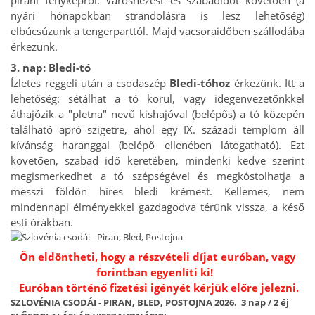
pirani fényképről. Városnézést és szabadidőt követően (a
nyári hónapokban strandolásra is lesz lehetőség)
elbúcsúzunk a tengerparttól. Majd vacsoraidőben szállodába
érkezünk.
3. nap: Bledi-tó
Ízletes reggeli után a csodaszép
Bledi-tóhoz
érkezünk. Itt a
lehetőség: sétálhat a tó körül, vagy idegenvezetőnkkel
áthajózik a "pletna" nevű kishajóval (belépős) a tó közepén
található apró szigetre, ahol egy IX. századi templom áll
kívánság haranggal (belépő ellenében látogatható). Ezt
követően, szabad idő keretében, mindenki kedve szerint
megismerkedhet a tó szépségével és megkóstolhatja a
messzi földön híres bledi krémest. Kellemes, nem
mindennapi élményekkel gazdagodva térünk vissza, a késő
esti órákban.
Ön eldöntheti, hogy a részvételi díjat euróban, vagy
forintban egyenlíti ki!
Euróban történő fizetési igényét kérjük előre jelezni.
SZLOVÉNIA CSODÁI - PIRAN, BLED, POSTOJNA 2026. 3 nap / 2 éj