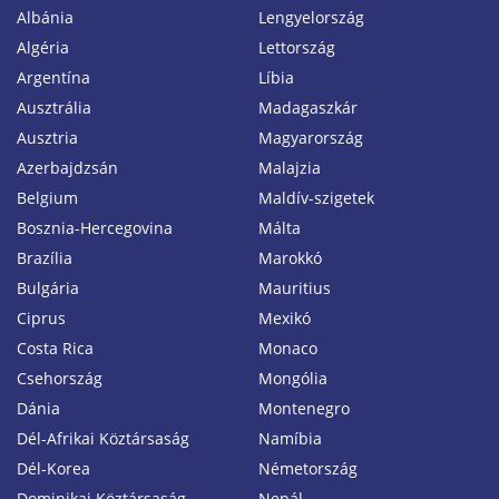
Albánia
Lengyelország
Algéria
Lettország
Argentína
Líbia
Ausztrália
Madagaszkár
Ausztria
Magyarország
Azerbajdzsán
Malajzia
Belgium
Maldív-szigetek
Bosznia-Hercegovina
Málta
Brazília
Marokkó
Bulgária
Mauritius
Ciprus
Mexikó
Costa Rica
Monaco
Csehország
Mongólia
Dánia
Montenegro
Dél-Afrikai Köztársaság
Namíbia
Dél-Korea
Németország
Dominikai Köztársaság
Nepál