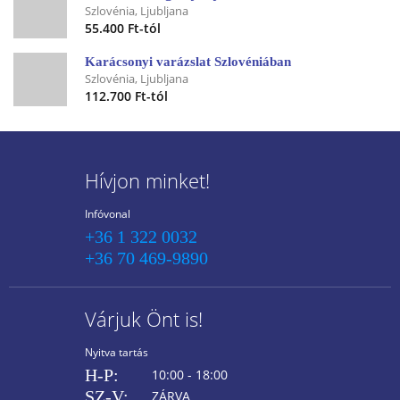
Szlovénia, Ljubljana
55.400 Ft-tól
Karácsonyi varázslat Szlovéniában
Szlovénia, Ljubljana
112.700 Ft-tól
Hívjon minket!
Infóvonal
+36 1 322 0032
+36 70 469-9890
Várjuk Önt is!
Nyitva tartás
H-P:
10:00 - 18:00
SZ-V:
ZÁRVA