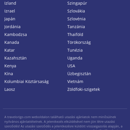
Izland
Szingapúr
Izrael
Szlovákia
Japán
Szlovénia
Jordánia
Tanzánia
Kambodzsa
Thaiföld
Kanada
Törökország
Katar
Tunézia
Kazahsztán
Uganda
Kenya
USA
Kína
Üzbegisztán
Kolumbiai Köztársaság
Vietnám
Laosz
Zöldfoki-szigetek
A travelorigo.com weboldalon található utazási ajánlatok nem minősülnek
nyilvános ajánlattételnek. A jelentkezés elküldésével nem jön létre utazási
szerződés! Az utazási szerződés a jelentkezésre küldött visszaigazolás alapján, a