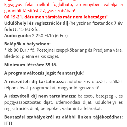
Egyágyas felár nélkül foglalható, amennyiben vállalja a
garantált társítást 2 ágyas szobában!
06.19-21. dátumon társítás már nem lehetséges!
Üdülőhelyi és regisztrációs díj
(helyszínen fizetendő):
7 év
felett:
15 EUR/fő.
Audio guide:
2 250 Ft/fő (6 Eur)
Belépők a helyszínen:
* kb 80 Eur / fő. Postojnai cseppkőbarlang és Predjama vára,
Bledi-tó: pletna és kis sziget.
Minimum létszám: 35 fő.
A programváltozás jogát fenntartjuk!
A részvételi díj tartalmazza:
autóbuszos utazást, szállást
félpanzióval, programokat, magyar idegenvezetőt.
A részvételi díj nem tartalmazza:
baleset-, betegség -, és
poggyászbiztosítás díját, útlemondási díjat, üdülőhelyi és
regisztrációs díjat, belépőket, valamint a felárakat.
Beutazási szabályokról az alábbi linken tájékozódhat:
ITT!