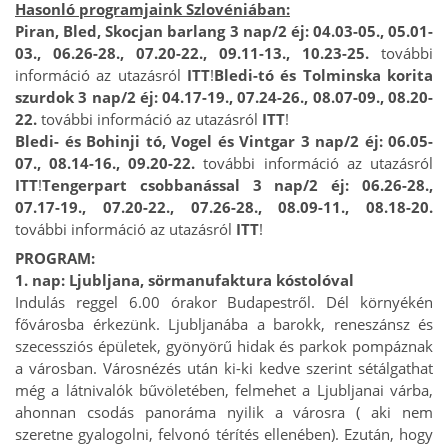
Hasonló programjaink Szlovéniában:
Piran, Bled, Skocjan barlang 3 nap/2 éj: 04.03-05., 05.01-
03., 06.26-28., 07.20-22., 09.11-13., 10.23-25.
további
információ az utazásról
ITT
!
Bledi-tó és Tolminska korita
szurdok 3 nap/2 éj: 04.17-19., 07.24-26., 08.07-09., 08.20-
22.
további információ az utazásról
ITT
!
Bledi- és Bohinji tó, Vogel és Vintgar 3 nap/2 éj: 06.05-
07., 08.14-16., 09.20-22.
további információ az utazásról
ITT
!
Tengerpart csobbanással 3 nap/2 éj: 06.26-28.,
07.17-19., 07.20-22., 07.26-28., 08.09-11., 08.18-20.
további információ az utazásról
ITT
!
PROGRAM:
1. nap: Ljubljana, sörmanufaktura kóstolóval
Indulás reggel 6.00 órakor Budapestről. Dél környékén
fővárosba érkezünk. Ljubljanába a barokk, reneszánsz és
szecessziós épületek, gyönyörű hidak és parkok pompáznak
a városban. Városnézés után ki-ki kedve szerint sétálgathat
még a látnivalók bűvöletében, felmehet a Ljubljanai várba,
ahonnan csodás panoráma nyilik a városra ( aki nem
szeretne gyalogolni, felvonó térítés ellenében). Ezután, hogy