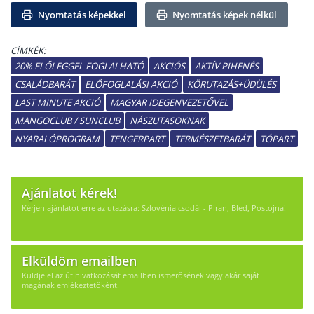
Nyomtatás képekkel
Nyomtatás képek nélkül
CÍMKÉK:
20% ELŐLEGGEL FOGLALHATÓ
AKCIÓS
AKTÍV PIHENÉS
CSALÁDBARÁT
ELŐFOGLALÁSI AKCIÓ
KÖRUTAZÁS+ÜDÜLÉS
LAST MINUTE AKCIÓ
MAGYAR IDEGENVEZETŐVEL
MANGOCLUB / SUNCLUB
NÁSZUTASOKNAK
NYARALÓPROGRAM
TENGERPART
TERMÉSZETBARÁT
TÓPART
Ajánlatot kérek!
Kérjen ajánlatot erre az utazásra: Szlovénia csodái - Piran, Bled, Postojna!
Elküldöm emailben
Küldje el az út hivatkozását emailben ismerősének vagy akár saját
magának emlékeztetőként.