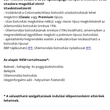
utazásra magukkal vinni!
Utasbiztosításról:
- Irodánknál a Colonnade/Atlasz biztosító utasbiztosítását lehet
megkötni (
Classic
vagy
Premium
típus).
- Utas biztosítás megkötése nélkül, vagy classic típus megkötésénél az
útlemondási biztosítás önrésze 15%.
- Útlemondási biztosításának önrésze (15%) kiváltható, amennyiben a
megrendeléssel egyidőben megköti a prémium típusú biztosítást.
- ajánlatkérés/megrendelés esetén a kalkulátorban kiválasztható a
biztosítás típusa!
BBP tájékoztató
ITT
, Útlemondási biztosítási nyilatkozat
ITT
.
Az alapár NEM tartalmazza*:
Baleset-, betegség- és poggyászbiztosítás
Belépők
Útlemondási biztosítás
Idegenforgalmi adó - helyszínen fizetendő
* A választható szolgáltatások indulási időpontonként eltérőek
lehetnek.