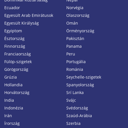
Ecuador
Norvégia
Egyesült Arab Emirátusok
Olaszország
Egyesült Királyság
Omán
Egyiptom
Örményország
Észtország
Pakisztán
Finnország
Panama
Franciaország
Peru
Fülöp-szigetek
Portugália
Görögország
Románia
Grúzia
Seychelle-szigetek
Hollandia
Spanyolország
Horvátország
Srí Lanka
India
Svájc
Indonézia
Svédország
Irán
Szaúd-Arábia
Írország
Szerbia