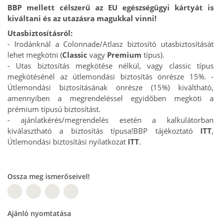
BBP mellett célszerű az EU egészségügyi kártyát is
kiváltani és az utazásra magukkal vinni!
Utasbiztosításról:
- Irodánknál a Colonnade/Atlasz biztosító utasbiztosítását
lehet megkötni (
Classic
vagy
Premium
típus).
- Utas biztosítás megkötése nélkül, vagy classic típus
megkötésénél az útlemondási biztosítás önrésze 15%.
-
Útlemondási biztosításának önrésze (15%) kiváltható,
amennyiben a megrendeléssel egyidőben megköti a
prémium típusú biztosítást.
- ajánlatkérés/megrendelés esetén a kalkulátorban
kiválasztható a biztosítás típusa!
BBP tájékoztató
ITT
,
Útlemondási biztosítási nyilatkozat
ITT
.
Ossza meg ismerőseivel!
W
Ajánló nyomtatása