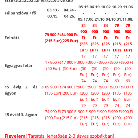
ELŐFOGLALÁSI ÁR VISSZAVONÁSIG!
05.15
06.19
10.02
10.29
11.06
03.13 -
04.24 -
Félpanzióval/ fő
-
-
-
-
-
03.15.
04.26.
05.17.
06.21.
10.04.
10.31.
11.08.
84
84
84
79
79
900
900
900
900
900
79 900 Ft
84 900 Ft
Felnőtt
Ft
Ft
Ft
Ft
Ft
(215 Eur)
(225 Eur)
(225
(225
(225
(215
(215
Eur)
Eur)
Eur)
Eur)
Eur)
17
17
17
17
17
17 900 Ft
17 900 Ft
900 Ft
900 Ft
900 Ft
900 Ft
900 Ft
Egyágyas felár
(50 Eur)
(50 Eur)
(50
(50
(50
(50
(50
Eur)
Eur)
Eur)
Eur)
Eur)
74
74
74
69
69
15 évig 2. és 3.
69 900 Ft
74 900 Ft
900 Ft
900 Ft
900 Ft
900 Ft
900 Ft
ágyon
(185 Eur)
(200 Eur)
(200
(200
(200
(185
(185
Eur)
Eur)
Eur)
Eur)
Eur)
79
79
79
74
74
74 900 Ft
79 900 Ft
900 Ft
900 Ft
900 Ft
900 Ft
900 Ft
15 évtől 3. ágyon
(200 Eur)
(215 Eur)
(215
(215
(215
(200
(200
Eur)
Eur)
Eur)
Eur)
Eur)
Figyelem
! Társítási lehetőség 2-3 ágyas szobákban!