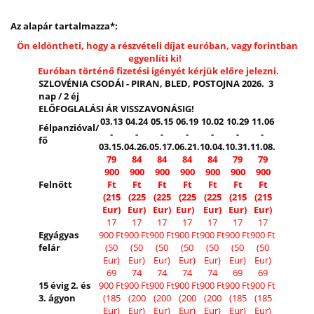
Az alapár tartalmazza*:
Ön eldöntheti, hogy a részvételi díjat euróban, vagy forintban
egyenlíti ki!
Euróban történő fizetési igényét kérjük előre jelezni.
SZLOVÉNIA CSODÁI - PIRAN, BLED, POSTOJNA 2026. 3
nap / 2 éj
ELŐFOGLALÁSI ÁR VISSZAVONÁSIG!
03.13
04.24
05.15
06.19
10.02
10.29
11.06
Félpanzióval/
-
-
-
-
-
-
-
fő
03.15.
04.26.
05.17.
06.21.
10.04.
10.31.
11.08.
79
84
84
84
84
79
79
900
900
900
900
900
900
900
Felnőtt
Ft
Ft
Ft
Ft
Ft
Ft
Ft
(215
(225
(225
(225
(225
(215
(215
Eur)
Eur)
Eur)
Eur)
Eur)
Eur)
Eur)
17
17
17
17
17
17
17
Egyágyas
900 Ft
900 Ft
900 Ft
900 Ft
900 Ft
900 Ft
900 Ft
felár
(50
(50
(50
(50
(50
(50
(50
Eur)
Eur)
Eur)
Eur)
Eur)
Eur)
Eur)
69
74
74
74
74
69
69
15 évig 2. és
900 Ft
900 Ft
900 Ft
900 Ft
900 Ft
900 Ft
900 Ft
3. ágyon
(185
(200
(200
(200
(200
(185
(185
Eur)
Eur)
Eur)
Eur)
Eur)
Eur)
Eur)