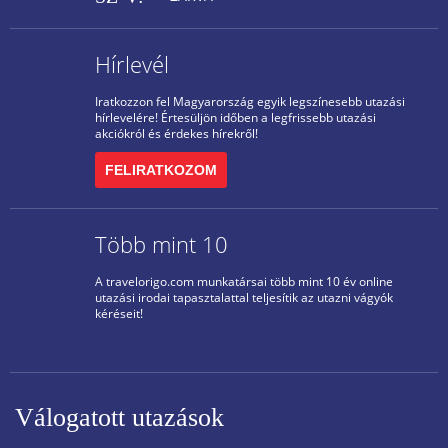
Hírlevél
Iratkozzon fel Magyarország egyik legszínesebb utazási
hírlevelére! Értesüljön időben a legfrissebb utazási
akciókról és érdekes hírekről!
FELIRATKOZOM
Több mint 10
A travelorigo.com munkatársai több mint 10 év online
utazási irodai tapasztalattal teljesítik az utazni vágyók
kéréseit!
Válogatott utazások