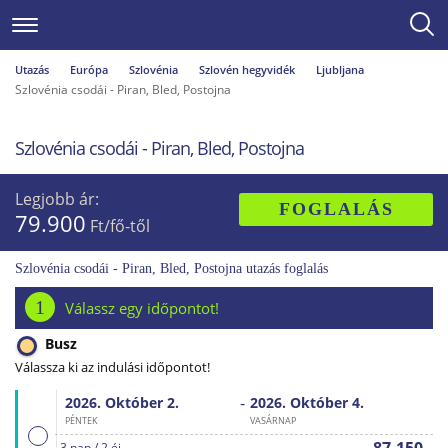
Utazás
Európa
Szlovénia
Szlovén hegyvidék
Ljubljana
Szlovénia csodái - Piran, Bled, Postojna
Szlovénia csodái - Piran, Bled, Postojna
Legjobb ár:
FOGLALÁS
79.900
Ft/fő-től
Szlovénia csodái - Piran, Bled, Postojna utazás foglalás
1
Válassz egy időpontot!
Busz
Válassza ki az indulási időpontot!
-
2026. Október
2.
2026. Október
4.
PÉNTEK
VASÁRNAP
3 nap / 2 éj