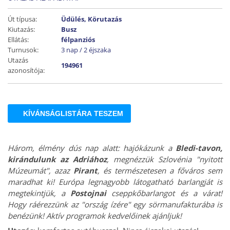
Út típusa:
Üdülés, Körutazás
Kiutazás:
Busz
Ellátás:
félpanziós
Turnusok:
3 nap / 2 éjszaka
Utazás
194961
azonosítója:
KÍVÁNSÁGLISTÁRA TESZEM
Három, élmény dús nap alatt: hajókázunk a
Bledi-tavon,
kirándulunk az Adriához
, megnézzük Szlovénia "nyitott
Múzeumát", azaz
Pirant
, és természetesen a főváros sem
maradhat ki! Európa legnagyobb látogatható barlangját is
megtekintjük, a
Postojnai
cseppkőbarlangot és a várat!
Hogy ráérezzünk az "ország ízére" egy sörmanufakturába is
benézünk! Aktív programok kedvelőinek ajánljuk!