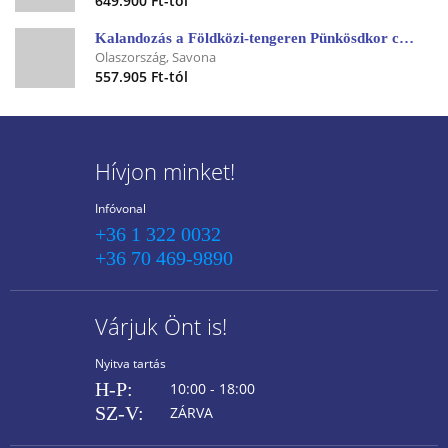
649.900 Ft-tól
Kalandozás a Földközi-tengeren Pünkösdkor csoportos hajóút
Olaszország, Savona
557.905 Ft-tól
Hívjon minket!
Infóvonal
+36 1 322 0032
+36 70 469-9890
Várjuk Önt is!
Nyitva tartás
H-P:
10:00 - 18:00
SZ-V:
ZÁRVA