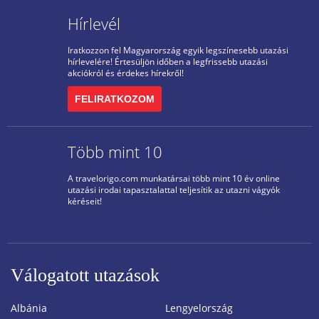
Hírlevél
Iratkozzon fel Magyarország egyik legszínesebb utazási
hírlevelére! Értesüljön időben a legfrissebb utazási
akciókról és érdekes hírekről!
FELIRATKOZOM
Több mint 10
A travelorigo.com munkatársai több mint 10 év online
utazási irodai tapasztalattal teljesítik az utazni vágyók
kéréseit!
Válogatott utazások
Albánia
Lengyelország