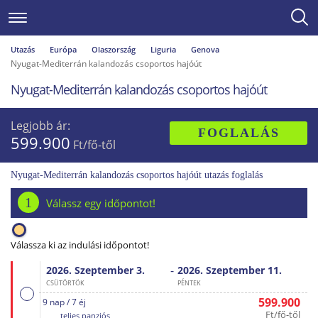
Utazás
Európa
Olaszország
Liguria
Genova
Nyugat-Mediterrán kalandozás csoportos hajóút
Nyugat-Mediterrán kalandozás csoportos hajóút
Legjobb ár:
FOGLALÁS
599.900
Ft/fő-től
Nyugat-Mediterrán kalandozás csoportos hajóút utazás foglalás
1
Válassz egy időpontot!
Válassza ki az indulási időpontot!
-
2026. Szeptember
3.
2026. Szeptember
11.
CSÜTÖRTÖK
PÉNTEK
599.900
9 nap / 7 éj
Ft/fő-től
teljes panziós