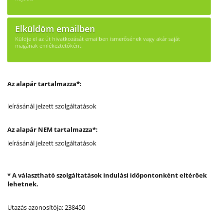
Elküldöm emailben
Küldje el az út hivatkozását emailben ismerősének vagy akár saját
magának emlékeztetőként.
Az alapár tartalmazza*:
leírásánál jelzett szolgáltatások
Az alapár NEM tartalmazza*:
leírásánál jelzett szolgáltatások
* A választható szolgáltatások indulási időpontonként eltérőek
lehetnek.
Utazás azonosítója: 238450