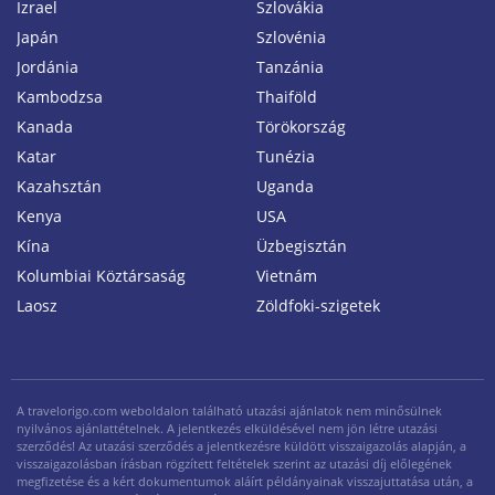
Izrael
Szlovákia
Japán
Szlovénia
Jordánia
Tanzánia
Kambodzsa
Thaiföld
Kanada
Törökország
Katar
Tunézia
Kazahsztán
Uganda
Kenya
USA
Kína
Üzbegisztán
Kolumbiai Köztársaság
Vietnám
Laosz
Zöldfoki-szigetek
A travelorigo.com weboldalon található utazási ajánlatok nem minősülnek
nyilvános ajánlattételnek. A jelentkezés elküldésével nem jön létre utazási
szerződés! Az utazási szerződés a jelentkezésre küldött visszaigazolás alapján, a
visszaigazolásban írásban rögzített feltételek szerint az utazási díj előlegének
megfizetése és a kért dokumentumok aláírt példányainak visszajuttatása után, a