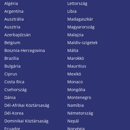
Algéria
Lettország
Argentína
Líbia
Ausztrália
Madagaszkár
Ausztria
Magyarország
Azerbajdzsán
Malajzia
Belgium
Maldív-szigetek
Bosznia-Hercegovina
Málta
Brazília
Marokkó
Bulgária
Mauritius
Ciprus
Mexikó
Costa Rica
Monaco
Csehország
Mongólia
Dánia
Montenegro
Dél-Afrikai Köztársaság
Namíbia
Dél-Korea
Németország
Dominikai Köztársaság
Nepál
Ecuador
Norvégia