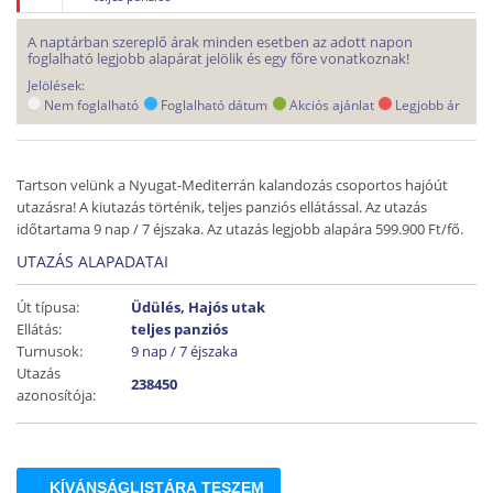
A naptárban szereplő árak minden esetben az adott napon
foglalható legjobb alapárat jelölik és egy főre vonatkoznak!
Jelölések:
Nem foglalható
Foglalható dátum
Akciós ajánlat
Legjobb ár
Tartson velünk a Nyugat-Mediterrán kalandozás csoportos hajóút
utazásra! A kiutazás történik, teljes panziós ellátással. Az utazás
időtartama 9 nap / 7 éjszaka. Az utazás legjobb alapára 599.900 Ft/fő.
UTAZÁS ALAPADATAI
Út típusa:
Üdülés, Hajós utak
Ellátás:
teljes panziós
Turnusok:
9 nap / 7 éjszaka
Utazás
238450
azonosítója:
KÍVÁNSÁGLISTÁRA TESZEM