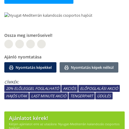
Ossza meg ismerőseivel!
W
Ajánló nyomtatása
Nyomtatás képekkel
Nyomtatás képek nélkül
CÍMKÉK:
20% ELŐLEGGEL FOGLALHATÓ
AKCIÓS
ELŐFOGLALÁSI AKCIÓ
HAJÓS UTAK
LAST MINUTE AKCIÓ
TENGERPART
ÜDÜLÉS
Ajánlatot kérek!
Kérjen ajánlatot erre az utazásra: Nyugat-Mediterrán kalandozás csoportos
hajóút!