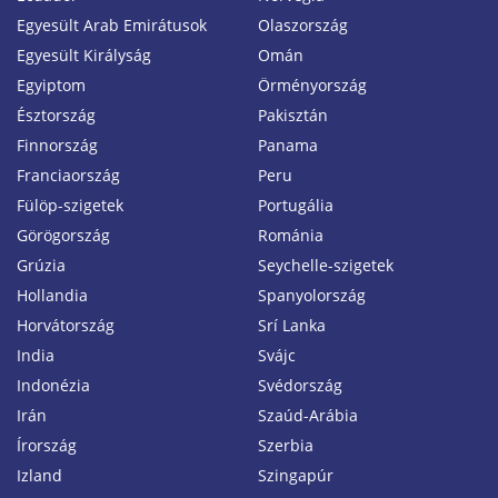
Egyesült Arab Emirátusok
Olaszország
Egyesült Királyság
Omán
Egyiptom
Örményország
Észtország
Pakisztán
Finnország
Panama
Franciaország
Peru
Fülöp-szigetek
Portugália
Görögország
Románia
Grúzia
Seychelle-szigetek
Hollandia
Spanyolország
Horvátország
Srí Lanka
India
Svájc
Indonézia
Svédország
Irán
Szaúd-Arábia
Írország
Szerbia
Izland
Szingapúr