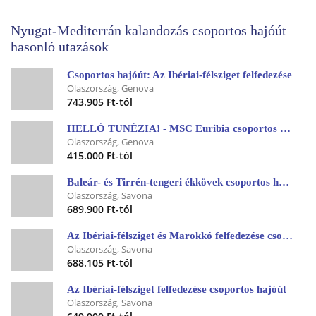
Nyugat-Mediterrán kalandozás csoportos hajóút
hasonló utazások
Csoportos hajóút: Az Ibériai-félsziget felfedezése
Olaszország, Genova
743.905 Ft-tól
HELLÓ TUNÉZIA! - MSC Euribia csoportos hajóút magyar idegenvezetővel
Olaszország, Genova
415.000 Ft-tól
Baleár- és Tirrén-tengeri ékkövek csoportos hajóút
Olaszország, Savona
689.900 Ft-tól
Az Ibériai-félsziget és Marokkó felfedezése csoportos hajóút
Olaszország, Savona
688.105 Ft-tól
Az Ibériai-félsziget felfedezése csoportos hajóút
Olaszország, Savona