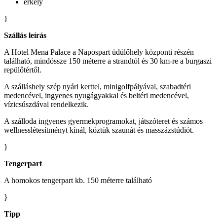
erkély
}
Szállás leírás
A Hotel Mena Palace a Napospart üdülőhely központi részén
található, mindössze 150 méterre a strandtól és 30 km-re a burgaszi
repülőtértől.
A szálláshely szép nyári kerttel, minigolfpályával, szabadtéri
medencével, ingyenes nyugágyakkal és beltéri medencével,
vízicsúszdával rendelkezik.
A szálloda ingyenes gyermekprogramokat, játszóteret és számos
wellnesslétesítményt kínál, köztük szaunát és masszázstúdiót.
}
Tengerpart
A homokos tengerpart kb. 150 méterre található
}
Tipp