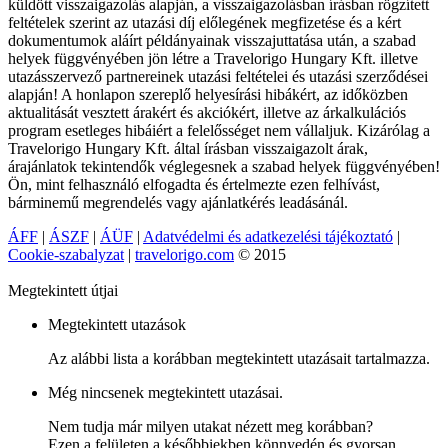
küldött visszaigazolás alapján, a visszaigazolásban írásban rögzített
feltételek szerint az utazási díj előlegének megfizetése és a kért
dokumentumok aláírt példányainak visszajuttatása után, a szabad
helyek függvényében jön létre a Travelorigo Hungary Kft. illetve
utazásszervező partnereinek utazási feltételei és utazási szerződései
alapján! A honlapon szereplő helyesírási hibákért, az időközben
aktualitását vesztett árakért és akciókért, illetve az árkalkulációs
program esetleges hibáiért a felelősséget nem vállaljuk. Kizárólag a
Travelorigo Hungary Kft. által írásban visszaigazolt árak,
árajánlatok tekintendők véglegesnek a szabad helyek függvényében!
Ön, mint felhasználó elfogadta és értelmezte ezen felhívást,
bárminemű megrendelés vagy ajánlatkérés leadásánál.
ÁFF
|
ÁSZF
|
ÁÜF
|
Adatvédelmi és adatkezelési tájékoztató
|
Cookie-szabalyzat
|
travelorigo.com
© 2015
Megtekintett útjai
Megtekintett utazások
Az alábbi lista a korábban megtekintett utazásait tartalmazza.
Még nincsenek megtekintett utazásai.
Nem tudja már milyen utakat nézett meg korábban?
Ezen a felületen a későbbiekben könnyedén és gyorsan