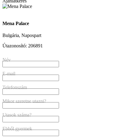
Ajánlatkérés
Mena Palace
Bulgária, Napospart
Útazonosító: 206891
Név
E-mail
Telefonszám
Mikor szeretne utazni?
Utasok száma?
Ebből gyermek