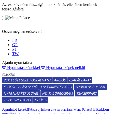
Az ezt követően felszolgált italok térítés ellenében kerülnek
felszolgálásra.
}
Ossza meg ismerőseivel!
FB
GP
PT
TW
Ajánló nyomtatása
Nyomtatás képekkel
Nyomtatás képek nélkül
CÍMKÉK:
20% ELŐLEGGEL FOGLALHATÓ
AKCIÓS
CSALÁDBARÁT
ELŐFOGLALÁSI AKCIÓ
LAST MINUTE AKCIÓ
NYARALÁS BUSSZAL
NYARALÁS REPÜLŐVEL
NYARALÓPROGRAM
TENGERPART
TERMÉSZETBARÁT
ÜDÜLÉS
Ajánlatot kérek!
Elküldöm
Kérjen ajánlatot erre az utazásra: Mena Palace!
emailben