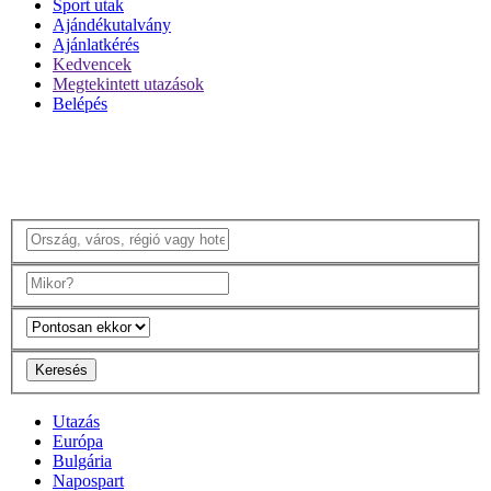
Sport utak
Ajándékutalvány
Ajánlatkérés
Kedvencek
Megtekintett utazások
Belépés
Keresés
Utazás
Európa
Bulgária
Napospart