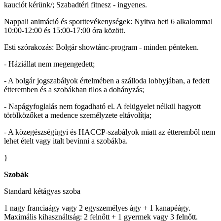
kauciót kérünk/; Szabadtéri fitnesz - ingyenes.
Nappali animáció és sporttevékenységek: Nyitva heti 6 alkalommal
10:00-12:00 és 15:00-17:00 óra között.
Esti szórakozás: Bolgár showtánc-program - minden pénteken.
- Háziállat nem megengedett;
- A bolgár jogszabályok értelmében a szálloda lobbyjában, a fedett
étteremben és a szobákban tilos a dohányzás;
- Napágyfoglalás nem fogadható el. A felügyelet nélkül hagyott
törölközőket a medence személyzete eltávolítja;
- A közegészségügyi és HACCP-szabályok miatt az étteremből nem
lehet ételt vagy italt bevinni a szobákba.
}
Szobák
Standard kétágyas szoba
1 nagy franciaágy vagy 2 egyszemélyes ágy + 1 kanapéágy.
Maximális kihasználtság: 2 felnőtt + 1 gyermek vagy 3 felnőtt.