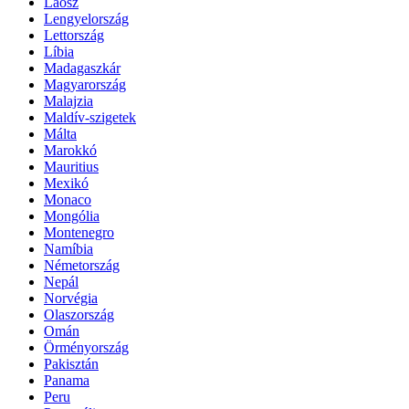
Laosz
Lengyelország
Lettország
Líbia
Madagaszkár
Magyarország
Malajzia
Maldív-szigetek
Málta
Marokkó
Mauritius
Mexikó
Monaco
Mongólia
Montenegro
Namíbia
Németország
Nepál
Norvégia
Olaszország
Omán
Örményország
Pakisztán
Panama
Peru