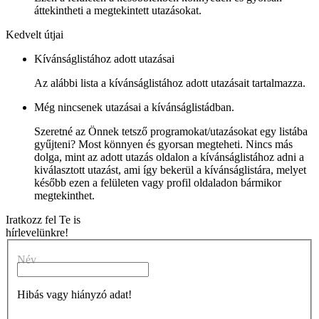
áttekintheti a megtekintett utazásokat.
Kedvelt útjai
Kívánságlistához adott utazásai
Az alábbi lista a kívánságlistához adott utazásait tartalmazza.
Még nincsenek utazásai a kívánságlistádban.
Szeretné az Önnek tetsző programokat/utazásokat egy listába
gyűjteni? Most könnyen és gyorsan megteheti. Nincs más
dolga, mint az adott utazás oldalon a kívánságlistához adni a
kiválasztott utazást, ami így bekerül a kívánságlistára, melyet
később ezen a felületen vagy profil oldaladon bármikor
megtekinthet.
Iratkozz fel Te is
hírlevelünkre!
Név
Hibás vagy hiányzó adat!