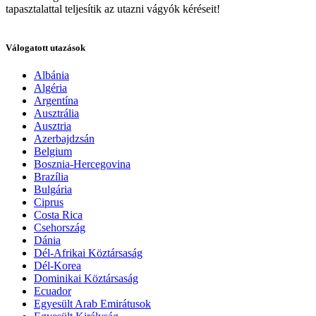
tapasztalattal teljesítik az utazni vágyók kéréseit!
Válogatott utazások
Albánia
Algéria
Argentína
Ausztrália
Ausztria
Azerbajdzsán
Belgium
Bosznia-Hercegovina
Brazília
Bulgária
Ciprus
Costa Rica
Csehország
Dánia
Dél-Afrikai Köztársaság
Dél-Korea
Dominikai Köztársaság
Ecuador
Egyesült Arab Emirátusok