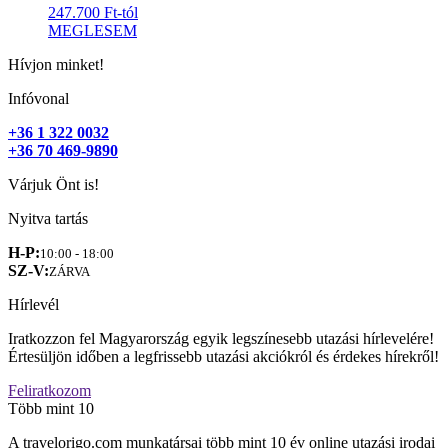
247.700 Ft-tól
MEGLESEM
Hívjon minket!
Infóvonal
+36 1 322 0032
+36 70 469-9890
Várjuk Önt is!
Nyitva tartás
H-P:
10:00 - 18:00
SZ-V:
ZÁRVA
Hírlevél
Iratkozzon fel Magyarország egyik legszínesebb utazási hírlevelére!
Értesüljön időben a legfrissebb utazási akciókról és érdekes hírekről!
Feliratkozom
Több mint 10
A travelorigo.com munkatársai több mint 10 év online utazási irodai