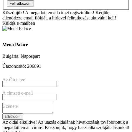
Feliratkozom
Köszönjük!
A megadott email címet regisztráltuk! Kérjük,
ellenőrizze email fiókját, a hírlevél feliratkozást aktiválni kell!
Küldés e-mailben
Mena Palace
Bulgária, Napospart
Útazonosító: 206891
Az Ön neve
A címzett e-mail
Üzenete
Elküldöm
Az oldal elküldve!
Az utazás oldalának hivatkozását továbbítottuk a
megadott email címre! Köszönjük, hogy használta szolgáltatásunkat!