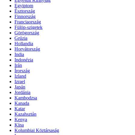
Egyesült Királyság
Egyiptom
Észtország
Finnország
Franciaország
Fülöp-szigetek
Görögország
Grúzia
Hollandia
Horvátország
India
Indonézia
Irán
Írország
Izland
Izrael
Japán
Jordánia
Kambodzsa
Kanada
Katar
Kazahsztán
Kenya
Kína
Kolumbiai Köztársaság