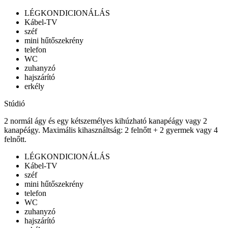
LÉGKONDICIONÁLÁS
Kábel-TV
széf
mini hűtőszekrény
telefon
WC
zuhanyzó
hajszárító
erkély
Stúdió
2 normál ágy és egy kétszemélyes kihúzható kanapéágy vagy 2
kanapéágy. Maximális kihasználtság: 2 felnőtt + 2 gyermek vagy 4
felnőtt.
LÉGKONDICIONÁLÁS
Kábel-TV
széf
mini hűtőszekrény
telefon
WC
zuhanyzó
hajszárító