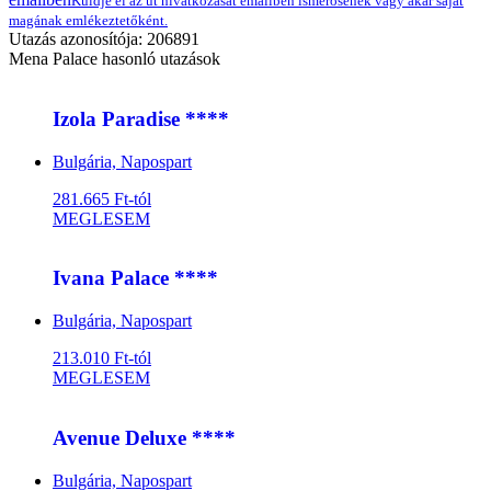
Küldje el az út hivatkozását emailben ismerősének vagy akár saját
magának emlékeztetőként.
Utazás azonosítója: 206891
Mena Palace hasonló utazások
Izola Paradise ****
Bulgária, Napospart
281.665 Ft-tól
MEGLESEM
Ivana Palace ****
Bulgária, Napospart
213.010 Ft-tól
MEGLESEM
Avenue Deluxe ****
Bulgária, Napospart