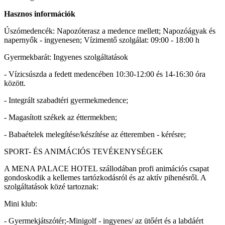
Hasznos információk
Úszómedencék: Napozóterasz a medence mellett; Napozóágyak és
napernyők - ingyenesen; Vízimentő szolgálat: 09:00 - 18:00 h
Gyermekbarát: Ingyenes szolgáltatások
- Vízicsúszda a fedett medencében 10:30-12:00 és 14-16:30 óra
között.
- Integrált szabadtéri gyermekmedence;
- Magasított székek az éttermekben;
- Babaételek melegítése/készítése az étteremben - kérésre;
SPORT- ÉS ANIMÁCIÓS TEVÉKENYSÉGEK
A MENA PALACE HOTEL szállodában profi animációs csapat
gondoskodik a kellemes tartózkodásról és az aktív pihenésről. A
szolgáltatások közé tartoznak:
Mini klub:
- Gyermekjátszótér;-Minigolf - ingyenes/ az ütőért és a labdáért