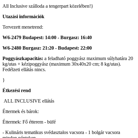
All Inclusive szálloda a tengerpart közelében!}
Utazási információk
Tervezett menetrend:
W6-2479 Budapest: 14:00 - Burgasz: 16:40
W6-2480 Burgasz: 21:20 - Budapest: 22:00
Poggyászkapacitás:
a feladható poggyász maximum súlyhatára 20
kg/utas + kézipoggyász (maximum 30x40x20 cm; 8 kg/utas).
Fedélzeti ellátás nincs.
}
Étkezési rend
ALL INCLUSIVE ellátás
Éttermek és bárok:
Éttermek: Fő étterem - büfé
- Kulináris tematikus svédasztalos vacsora - 1 bolgár vacsora
minden pénteken.