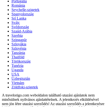
Portugália
Románia
Seychelle-szigetek
Spanyolország
Srí Lanka
Svájc
Svédország
Szaúd-Arábia
Szerbia
Szingapúr
Szlovákia
Szlovénia
Tanzánia
Thaiföld
Törökország
Tunézia
Uganda
USA
Üzbegisztán
Vietnám
Zöldfoki-szigetek
A travelorigo.com weboldalon található utazási ajánlatok nem
minősülnek nyilvános ajánlattételnek. A jelentkezés elküldésével
nem jön létre utazási szerződés! Az utazási szerződés a jelentkezésre