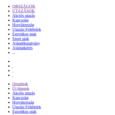
ORSZÁGOK
UTAZÁSOK
Akciós utazás
Kapcsolat
Horvátország
Utazási Feltételek
Egzotikus utak
Sport utak
Ajándékutalvány
Ajánlatkérés
...
Országok
Út típusok
Akciós utazás
Kapcsolat
Horvátország
Utazási Feltételek
Egzotikus utak