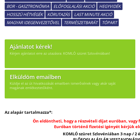
BOR - GASZTRONÓMIA
ELŐFOGLALÁSI AKCIÓ
HEGYVIDÉK
HOSSZÚ HÉTVÉGÉK
KÖRUTAZÁS
LAST MINUTE AKCIÓ
MAGYAR IDEGENVEZETŐVEL
TERMÉSZETBARÁT
TÓPART
Ajánlatot kérek!
Kérjen ajánlatot erre az utazásra: KOMLÓ szüret Szlovéniában!
Elküldöm emailben
Küldje el az út hivatkozását emailben ismerősének vagy akár saját
magának emlékeztetőként.
Az alapár tartalmazza*:
Ön eldöntheti, hogy a részvételi díjat euróban, vagy f
Euróban történő fizetési igényét kérjük elő
KOMLÓ szüret Szlovéniában 3 nap / 2 é
ELŐFOGLALÁSI ÁR VISSZAVONÁSI