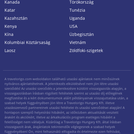
Kanada
Törökország
Katar
Tunézia
Kazahsztán
Uganda
Kenya
USA
Kína
Üzbegisztán
Kolumbiai Köztársaság
Vietnám
Laosz
Zöldfoki-szigetek
A travelorigo.com weboldalon található utazási ajánlatok nem minősülnek
nyilvános ajánlattételnek. A jelentkezés elküldésével nem jön létre utazási
szerződés! Az utazási szerződés a jelentkezésre küldött visszaigazolás alapján, a
visszaigazolásban írásban rögzített feltételek szerint az utazási díj előlegének
megfizetése és a kért dokumentumok aláírt példányainak visszajuttatása után, a
szabad helyek függvényében jön létre a Travelorigo Hungary Kft. illetve
utazásszervező partnereinek utazási feltételei és utazási szerződései alapján! A
honlapon szereplő helyesírási hibákért, az időközben aktualitását vesztett
árakért és akciókért, illetve az árkalkulációs program esetleges hibáiért a
felelősséget nem vállaljuk. Kizárólag a Travelorigo Hungary Kft. által írásban
visszaigazolt árak, árajánlatok tekintendők véglegesnek a szabad helyek
függvényében! Ön, mint felhasználó elfogadta és értelmezte ezen felhívást,