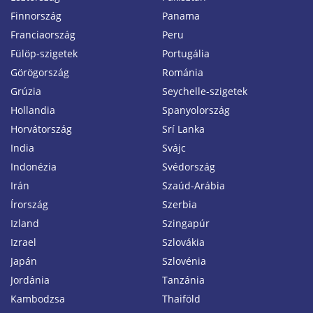
Finnország
Panama
Franciaország
Peru
Fülöp-szigetek
Portugália
Görögország
Románia
Grúzia
Seychelle-szigetek
Hollandia
Spanyolország
Horvátország
Srí Lanka
India
Svájc
Indonézia
Svédország
Irán
Szaúd-Arábia
Írország
Szerbia
Izland
Szingapúr
Izrael
Szlovákia
Japán
Szlovénia
Jordánia
Tanzánia
Kambodzsa
Thaiföld