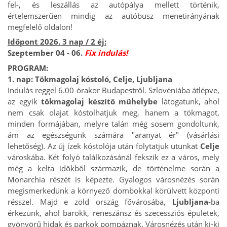
fel-, és leszállás az autópálya mellett történik,
értelemszerűen mindig az autóbusz menetirányának
megfelelő oldalon!
Időpont 2026. 3 nap / 2 éj:
Szeptember 04 - 06.
Fix indulás!
PROGRAM:
1. nap: Tökmagolaj kóstoló, Celje, Ljubljana
Indulás reggel 6.00 órakor Budapestről. Szlovéniába átlépve,
az egyik
tökmagolaj készítő műhelybe
látogatunk, ahol
nem csak olajat kóstolhatjuk meg, hanem a tökmagot,
minden formájában, melyre talán még sosem gondoltunk,
ám az egészségünk számára "aranyat ér" (vásárlási
lehetőség). Az új ízek kóstolója után folytatjuk utunkat
Celje
városkába. Két folyó találkozásánál fekszik ez a város, mely
még a kelta időkből származik, de történelme során a
Monarchia részét is képezte. Gyalogos városnézés során
megismerkedünk a környező dombokkal körülvett központi
résszel. Majd e zöld ország fővárosába,
Ljubljana
-ba
érkezünk, ahol barokk, reneszánsz és szecessziós épületek,
gyönyörű hidak és parkok pompáznak. Városnézés után ki-ki