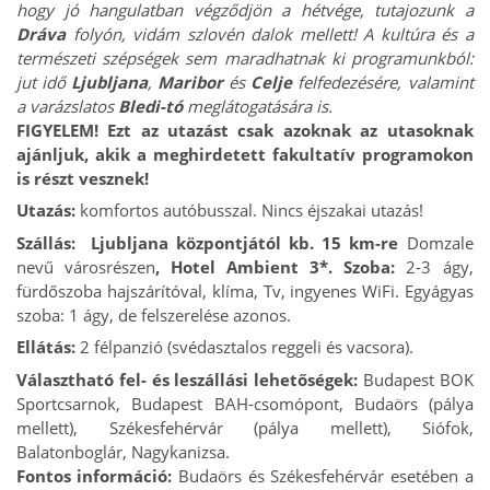
hogy jó hangulatban végződjön a hétvége, tutajozunk a
Dráva
folyón, vidám szlovén dalok mellett! A kultúra és a
természeti szépségek sem maradhatnak ki programunkból:
jut idő
Ljubljana
,
Maribor
és
Celje
felfedezésére, valamint
a varázslatos
Bledi-tó
meglátogatására is.
FIGYELEM!
Ezt az utazást
csak azoknak az utasoknak
ajánljuk, akik a meghirdetett fakultatív programokon
is részt vesznek!
Utazás:
komfortos autóbusszal. Nincs éjszakai utazás!
Szállás: Ljubljana központjától kb. 15 km-re
Domzale
nevű városrészen
, Hotel Ambient 3*. Szoba:
2-3 ágy,
fürdőszoba hajszárítóval, klíma, Tv, ingyenes WiFi. Egyágyas
szoba: 1 ágy, de felszerelése azonos.
Ellátás:
2 félpanzió (svédasztalos reggeli és vacsora).
Választható fel- és leszállási lehetőségek:
Budapest BOK
Sportcsarnok, Budapest BAH-csomópont, Budaörs (pálya
mellett), Székesfehérvár (pálya mellett), Siófok,
Balatonboglár, Nagykanizsa.
Fontos információ:
Budaörs és Székesfehérvár esetében a