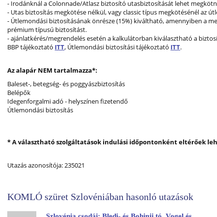
- Irodánknál a Colonnade/Atlasz biztosító utasbiztosítását lehet megkötni
- Utas biztosítás megkötése nélkül, vagy classic típus megkötésénél az ú
- Útlemondási biztosításának önrésze (15%) kiváltható, amennyiben a m
prémium típusú biztosítást.
- ajánlatkérés/megrendelés esetén a kalkulátorban kiválasztható a biztosí
BBP tájékoztató
ITT
, Útlemondási biztosítási tájékoztató
ITT
.
Az alapár NEM tartalmazza*:
Baleset-, betegség- és poggyászbiztosítás
Belépők
Idegenforgalmi adó - helyszínen fizetendő
Útlemondási biztosítás
* A választható szolgáltatások indulási időpontonként eltérőek le
Utazás azonosítója: 235021
KOMLÓ szüret Szlovéniában hasonló utazások
Szlovénia csodái: Bledi- és Bohinji tó, Vogel és Vintgar