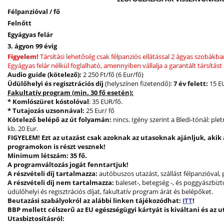
Félpanzióval / fő
Felnőtt
Egyágyas felár
3. ágyon 99 évig
Figyelem!
Társítási lehetőség csak félpanziós ellátással 2 ágyas szobákba
Egyágyas felár nélkül foglalható, amennyiben vállalja a garantált társítás
Audio guide (kötelező):
2 250 Ft/fő (6 Eur/fő)
Üdülőhelyi és regisztrációs díj
(helyszínen fizetendő):
7 év felett:
15 EU
Fakultatív program (min. 30 fő esetén):
* Komlószüret kóstolóval
: 35 EUR/fő.
* Tutajozás uzsonnával:
25 Eur/ fő
Kötelező belépő az út folyamán:
nincs. Igény szerint a Bledi-tónál: plet
kb. 20 Eur.
FIGYELEM! Ezt az utazást csak azoknak az utasoknak ajánljuk, akik
programokon is részt vesznek!
Minimum létszám: 35 fő.
A programváltozás jogát fenntartjuk!
A részvételi díj tartalmazza:
autóbuszos utazást, szállást félpanzióval
A részvételi díj nem tartalmazza:
baleset-, betegség -, és poggyászbizto
üdülőhelyi és regisztrációs díjat, fakultatív program árát és belépőket.
Beutazási szabályokról az alábbi linken tájékozódhat:
ITT
!
BBP mellett célszerű az EU egészségügyi kártyát is kiváltani és az 
Utasbiztosításról: