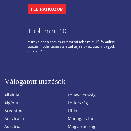
FELIRATKOZOM
Több mint 10
A travelorigo.com munkatársai több mint 10 év online
utazási irodai tapasztalattal teljesítik az utazni vágyók
kéréseit!
Válogatott utazások
Albánia
Lengyelország
Algéria
Lettország
Argentína
Líbia
Ausztrália
Madagaszkár
Ausztria
Magyarország