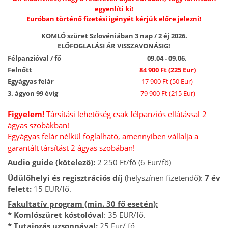
egyenlíti ki!
Euróban történő fizetési igényét kérjük előre jelezni!
KOMLÓ szüret Szlovéniában 3 nap / 2 éj 2026.
ELŐFOGLALÁSI ÁR VISSZAVONÁSIG!
Félpanzióval / fő
09.04 - 09.06.
Felnőtt
84 900 Ft (225 Eur)
Egyágyas felár
17 900 Ft (50 Eur)
3. ágyon 99 évig
79 900 Ft (215 Eur)
Figyelem!
Társítási lehetőség csak félpanziós ellátással 2
ágyas szobákban!
Egyágyas felár nélkül foglalható, amennyiben vállalja a
garantált társítást 2 ágyas szobában!
Audio guide (kötelező):
2 250 Ft/fő (6 Eur/fő)
Üdülőhelyi és regisztrációs díj
(helyszínen fizetendő):
7 év
felett:
15 EUR/fő.
Fakultatív program (min. 30 fő esetén):
* Komlószüret kóstolóval
: 35 EUR/fő.
* Tutajozás uzsonnával:
25 Eur/ fő