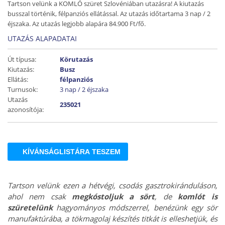
Tartson velünk a KOMLÓ szüret Szlovéniában utazásra! A kiutazás
busszal történik, félpanziós ellátással. Az utazás időtartama 3 nap / 2
éjszaka. Az utazás legjobb alapára 84.900 Ft/fő.
UTAZÁS ALAPADATAI
Út típusa:
Körutazás
Kiutazás:
Busz
Ellátás:
félpanziós
Turnusok:
3 nap / 2 éjszaka
Utazás
235021
azonosítója:
KÍVÁNSÁGLISTÁRA TESZEM
Tartson velünk ezen a hétvégi, csodás gasztrokiránduláson,
ahol nem csak
megkóstoljuk a sört
, de
komlót is
szüretelünk
hagyományos módszerrel, benézünk egy sör
manufaktúrába, a tökmagolaj készítés titkát is elleshetjük, és