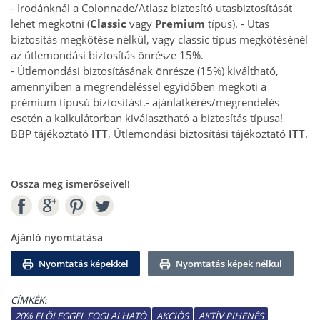
- Irodánknál a Colonnade/Atlasz biztosító utasbiztosítását
lehet megkötni (
Classic
vagy
Premium
típus).
- Utas
biztosítás megkötése nélkül, vagy classic típus megkötésénél
az útlemondási biztosítás önrésze 15%.
- Útlemondási biztosításának önrésze (15%) kiváltható,
amennyiben a megrendeléssel egyidőben megköti a
prémium típusú biztosítást.
- ajánlatkérés/megrendelés
esetén a kalkulátorban kiválasztható a biztosítás típusa!
BBP tájékoztató
ITT
, Útlemondási biztosítási tájékoztató
ITT
.
Ossza meg ismerőseivel!
W
Ajánló nyomtatása
Nyomtatás képekkel
Nyomtatás képek nélkül
CÍMKÉK:
20% ELŐLEGGEL FOGLALHATÓ
AKCIÓS
AKTÍV PIHENÉS