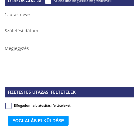
UTASOK ADATAI
Az első utas megyezik a megrendelővel?
1. utas neve
Születési dátum
Megjegyzés
FIZETÉSI ÉS UTAZÁSI FELTÉTELEK
Elfogadom a biztosítási feltételeket
FOGLALÁS ELKÜLDÉSE