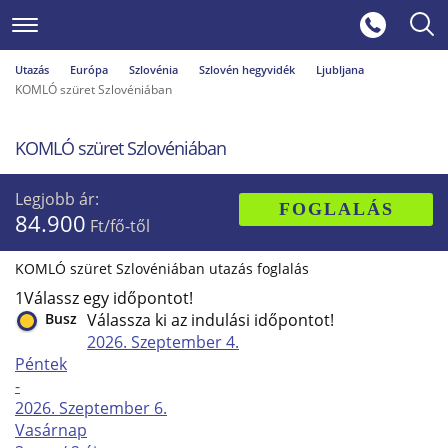
Utazás
Európa
Szlovénia
Szlovén hegyvidék
Ljubljana
KOMLÓ szüret Szlovéniában
KOMLÓ szüret Szlovéniában
Legjobb ár:
FOGLALÁS
84.900
Ft/fő-től
KOMLÓ szüret Szlovéniában utazás foglalás
1
Válassz egy időpontot!
Busz
Válassza ki az indulási időpontot!
2026. Szeptember
4.
Péntek
-
2026. Szeptember
6.
Vasárnap