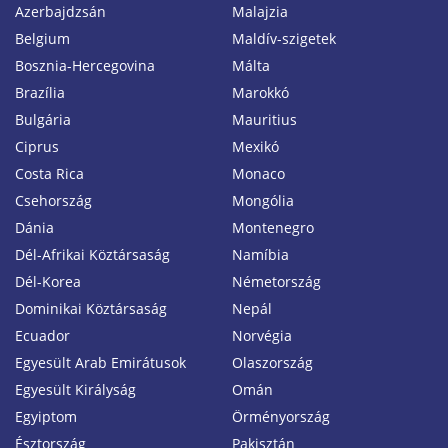
Azerbajdzsán
Malajzia
Belgium
Maldív-szigetek
Bosznia-Hercegovina
Málta
Brazília
Marokkó
Bulgária
Mauritius
Ciprus
Mexikó
Costa Rica
Monaco
Csehország
Mongólia
Dánia
Montenegro
Dél-Afrikai Köztársaság
Namíbia
Dél-Korea
Németország
Dominikai Köztársaság
Nepál
Ecuador
Norvégia
Egyesült Arab Emirátusok
Olaszország
Egyesült Királyság
Omán
Egyiptom
Örményország
Észtország
Pakisztán