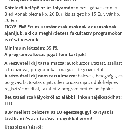
Kötelező belépő az út folyamán:
nincs. Igény szerint a
Bledi-tónál: pletna kb. 20 Eur, kis sziget: kb 15 Eur, vár kb.
20 Eur.
FIGYELEM! Ezt az utazást csak azoknak az utasoknak
ajánljuk, akik a meghirdetett fakultatív programokon
is részt vesznek!
Minimum létszám: 35 fő.
A programváltozás jogát fenntartjuk!
A részvételi díj tartalmazza:
autóbuszos utazást, szállást
félpanzióval, programokat, magyar idegenvezetőt.
A részvételi díj nem tartalmazza:
baleset-, betegség -, és
poggyászbiztosítás díját, útlemondási díjat, üdülőhelyi és
regisztrációs díjat, fakultatív program árát és belépőket.
Beutazási szabályokról az alábbi linken tájékozódhat:
ITT!
BBP mellett célszerű az EU egészségügyi kártyát is
kiváltani és az utazásra magukkal vinni!
Utasbiztosításról: