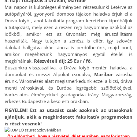
3. nap: Tutajozás a Dráván, Maribor
Mai napon is különleges élményben részesülünk! Letérve az
autópályáról, gyönyörű dombos tájakon haladva érjük el a
Dráva folyót, ahol fakultatív program keretében kipróbáljuk
a tutajozást, mely ezen a részen régi hagyomány azokból az
időkből, amikor ezt az útvonalat még áruszállításra
használták. Nagy tutajon a zenész is elfér, így szlovén
dalokat hallgatva akár táncra is perdülhetünk, majd pont,
amikor megéhezünk hagyományos egytál étellel is
megkínálnak.
Részvételi díj: 25 Eur / fő.
Buszunkra visszaszállva, a Dráva folyó mentén haladva, a
dombokat és messzi Alpokat csodálva,
Maribor
városba
érünk. Városnézés alatt megismerkedünk ezzel a kicsi, dráva
menti városkával, és Európa legrégebbi szőlőtőkéjével.
Varázslatos élményekkel gazdagodva irány Magyarország,
érkezés Budapestre a késő esti órákban.
FIGYELEM! Ezt az utazást csak azoknak az utasoknak
ajánljuk, akik a meghirdetett fakultatív programokon
is részt vesznek!
Ön eldöntheti, hogy a részvételi díjat euróban, vagy forintban