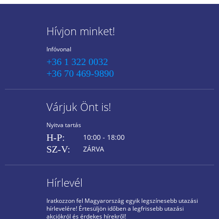
Hívjon minket!
Infóvonal
+36 1 322 0032
+36 70 469-9890
Várjuk Önt is!
Nyitva tartás
H-P:
10:00 - 18:00
SZ-V:
ZÁRVA
Hírlevél
Iratkozzon fel Magyarország egyik legszínesebb utazási
hírlevelére! Értesüljön időben a legfrissebb utazási
akciókról és érdekes hírekről!