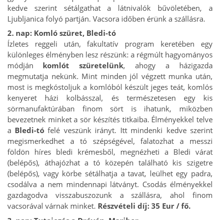
kedve szerint sétálgathat a látnivalók bűvöletében, a
Ljubljanica folyó partján. Vacsora időben érünk a szállásra.
2. nap: Komló szüret, Bledi-tó
Ízletes reggeli után, fakultatív program keretében egy
különleges élményben lesz részünk: a régmúlt hagyományos
módján
komlót szüretelünk
, ahogy a házigazda
megmutatja nekünk. Mint minden jól végzett munka után,
most is megkóstoljuk a komlóból készült jeges teát, komlós
kenyeret házi kolbásszal, és természetesen egy kis
sörmanufaktúrában finom sört is ihatunk, miközben
bevezetnek minket a sör készítés titkaiba. Élményekkel telve
a
Bledi-tó
felé veszünk irányt. Itt mindenki kedve szerint
megismerkedhet a tó szépségével, falatozhat a messzi
földön híres bledi krémesből, megnézheti a Bledi várat
(belépős), áthajózhat a tó közepén található kis szigetre
(belépős), vagy körbe sétálhatja a tavat, leülhet egy padra,
csodálva a nem mindennapi látványt. Csodás élményekkel
gazdagodva visszabuszozunk a szállásra, ahol finom
vacsorával várnak minket.
Részvételi díj: 35 Eur / fő.