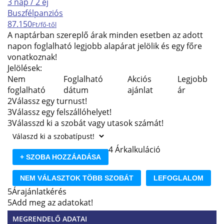
3 nap / 2 éj
Busz
félpanziós
87.150
Ft/fő-től
A naptárban szereplő árak minden esetben az adott
napon foglalható legjobb alapárat jelölik és egy főre
vonatkoznak!
Jelölések:
Nem
Foglalható
Akciós
Legjobb
foglalható
dátum
ajánlat
ár
2
Válassz egy turnust!
3
Válassz egy felszállóhelyet!
3
Válasszd ki a szobát vagy utasok számát!
4
Árkalkuláció
+ SZOBA HOZZÁADÁSA
NEM VÁLASZTOK TÖBB SZOBÁT
LEFOGLALOM
5
Árajánlatkérés
5
Add meg az adatokat!
MEGRENDELŐ ADATAI