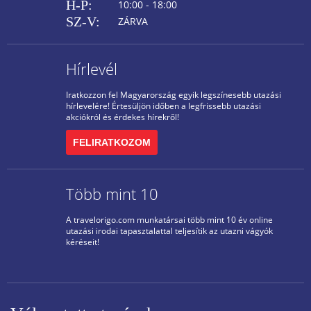
H-P:
10:00 - 18:00
SZ-V:
ZÁRVA
Hírlevél
Iratkozzon fel Magyarország egyik legszínesebb utazási
hírlevelére! Értesüljön időben a legfrissebb utazási
akciókról és érdekes hírekről!
FELIRATKOZOM
Több mint 10
A travelorigo.com munkatársai több mint 10 év online
utazási irodai tapasztalattal teljesítik az utazni vágyók
kéréseit!