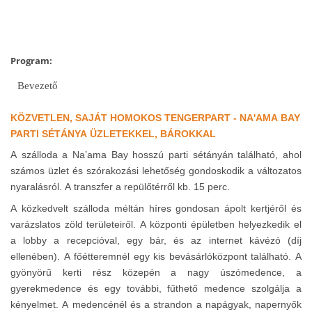
Program:
Bevezető
KÖZVETLEN, SAJÁT HOMOKOS TENGERPART - NA'AMA BAY
PARTI SÉTÁNYA ÜZLETEKKEL, BÁROKKAL
A szálloda a Na’ama Bay hosszú parti sétányán található, ahol
számos üzlet és szórakozási lehetőség gondoskodik a változatos
nyaralásról. A transzfer a repülőtérről kb. 15 perc.
A közkedvelt szálloda méltán híres gondosan ápolt kertjéről és
varázslatos zöld területeiről. A központi épületben helyezkedik el
a lobby a recepcióval, egy bár, és az internet kávézó (díj
ellenében). A főétteremnél egy kis bevásárlóközpont található. A
gyönyörű kerti rész közepén a nagy úszómedence, a
gyerekmedence és egy további, fűthető medence szolgálja a
kényelmet. A medencénél és a strandon a napágyak, napernyők