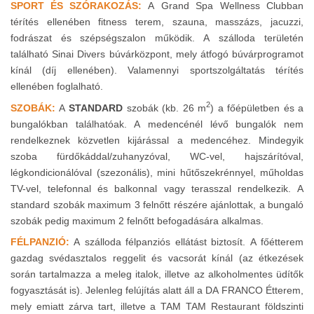
SPORT ÉS SZÓRAKOZÁS:
A Grand Spa Wellness Clubban
térítés ellenében fitness terem, szauna, masszázs, jacuzzi,
fodrászat és szépségszalon működik.
A szálloda területén
található Sinai Divers búvárközpont, mely átfogó búvárprogramot
kínál (díj ellenében). Valamennyi sportszolgáltatás térítés
ellenében foglalható.
2
SZOBÁK:
A
STANDARD
szobák (kb. 26 m
) a főépületben és a
bungalókban találhatóak. A medencénél lévő bungalók nem
rendelkeznek közvetlen kijárással a medencéhez. Mindegyik
szoba fürdőkáddal/zuhanyzóval, WC-vel, hajszárítóval,
légkondicionálóval (szezonális), mini hűtőszekrénnyel, műholdas
TV-vel, telefonnal és balkonnal vagy terasszal rendelkezik. A
standard szobák maximum 3 felnőtt részére ajánlottak, a bungaló
szobák pedig maximum 2 felnőtt befogadására alkalmas.
FÉLPANZIÓ:
A szálloda félpanziós ellátást biztosít. A főétterem
gazdag svédasztalos reggelit és vacsorát kínál (az étkezések
során tartalmazza a meleg italok, illetve az alkoholmentes üdítők
fogyasztását is). Jelenleg felújítás alatt áll a DA FRANCO Étterem,
mely emiatt zárva tart, illetve a TAM TAM Restaurant földszinti