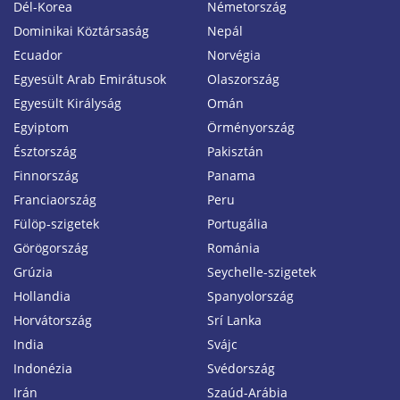
Dél-Korea
Németország
Dominikai Köztársaság
Nepál
Ecuador
Norvégia
Egyesült Arab Emirátusok
Olaszország
Egyesült Királyság
Omán
Egyiptom
Örményország
Észtország
Pakisztán
Finnország
Panama
Franciaország
Peru
Fülöp-szigetek
Portugália
Görögország
Románia
Grúzia
Seychelle-szigetek
Hollandia
Spanyolország
Horvátország
Srí Lanka
India
Svájc
Indonézia
Svédország
Irán
Szaúd-Arábia