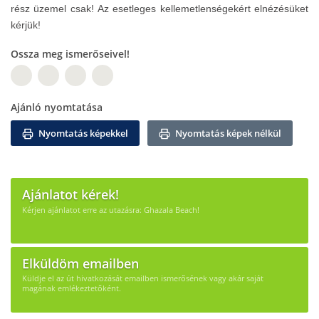
rész üzemel csak! Az esetleges kellemetlenségekért elnézésüket
kérjük!
Ossza meg ismerőseivel!
W
Ajánló nyomtatása
Nyomtatás képekkel
Nyomtatás képek nélkül
Ajánlatot kérek!
Kérjen ajánlatot erre az utazásra: Ghazala Beach!
Elküldöm emailben
Küldje el az út hivatkozását emailben ismerősének vagy akár saját
magának emlékeztetőként.