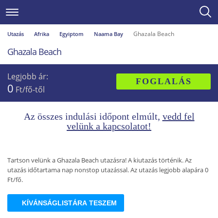
Ghazala Beach
Utazás
Afrika
Egyiptom
Naama Bay
Ghazala Beach
Legjobb ár:
FOGLALÁS
0
Ft/fő-től
Az összes indulási időpont elmúlt,
vedd fel
velünk a kapcsolatot!
Tartson velünk a Ghazala Beach utazásra! A kiutazás történik. Az
utazás időtartama nap nonstop utazással. Az utazás legjobb alapára 0
Ft/fő.
KÍVÁNSÁGLISTÁRA TESZEM