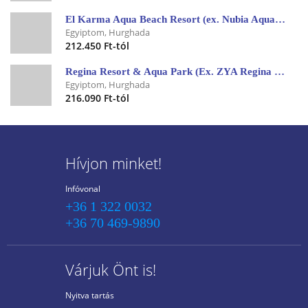
El Karma Aqua Beach Resort (ex. Nubia Aqua Beach Resort) ****, Egyiptom
Egyiptom, Hurghada
212.450 Ft-tól
Regina Resort & Aqua Park (Ex. ZYA Regina Resort & Aqua Park) ****, Egyiptom
Egyiptom, Hurghada
216.090 Ft-tól
Hívjon minket!
Infóvonal
+36 1 322 0032
+36 70 469-9890
Várjuk Önt is!
Nyitva tartás