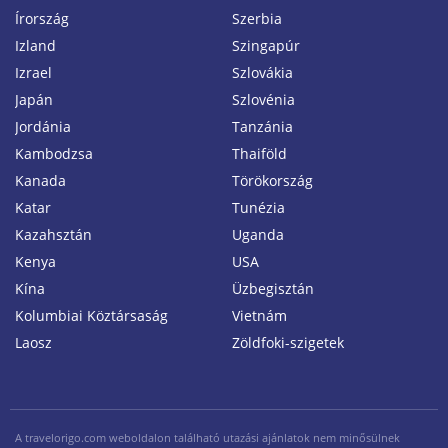
Írország
Szerbia
Izland
Szingapúr
Izrael
Szlovákia
Japán
Szlovénia
Jordánia
Tanzánia
Kambodzsa
Thaiföld
Kanada
Törökország
Katar
Tunézia
Kazahsztán
Uganda
Kenya
USA
Kína
Üzbegisztán
Kolumbiai Köztársaság
Vietnám
Laosz
Zöldfoki-szigetek
A travelorigo.com weboldalon található utazási ajánlatok nem minősülnek