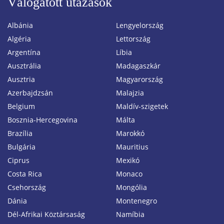
Válogatott utazások
Albánia
Lengyelország
Algéria
Lettország
Argentína
Líbia
Ausztrália
Madagaszkár
Ausztria
Magyarország
Azerbajdzsán
Malajzia
Belgium
Maldív-szigetek
Bosznia-Hercegovina
Málta
Brazília
Marokkó
Bulgária
Mauritius
Ciprus
Mexikó
Costa Rica
Monaco
Csehország
Mongólia
Dánia
Montenegro
Dél-Afrikai Köztársaság
Namíbia