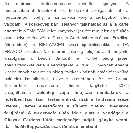
és matracok térítésmentesen vehetőek igénybe.
A
medencebárnál frissítőket és koktélokat szolgálnak fel, a
főétteremben pedig a nemzetközi konyha ízvilágából lehet
válogatni. A közkedvelt parti sétányon találhatóak az á la carte
éttermek: a TAM TAM keleti konyhával (az étterem jelenleg flújítás
alatt, helyette étkezés a Ghazala Gardensben található Brazilian
étteremben), a BIERWAGEN svájci specialitásokkal, a DA
FRANCO pizzákkal (az étterem jelenleg felújítás alatt, helyette
kiszolgálás a Beach Barban), a KOKAI pedig japán
specialitásokkal várja a vendégeket. A BEACH BAR-ban ebédre
kisebb snack ételeket és hideg italokat kínálnak, esténként kitűnő
halételek kóstolhatóak, élőzene kíséretében. Az Ice Cream
Corner-ben napközben finom fagylaltok közül
válogathatnak.
Jelenleg zajló felújítási munkálatok a
hotelben:Tam Tam Restaurantnak csak a földszinti része
üzemel, illetve elkezdődött a fűthető "Relax" medence
felújítása! A medencefelújítás ideje alatt a vendégek a
Ghazala Gardens fűtött medencéjét tudják igénybe venni,
ital - és ételfogyasztás csak térítés ellenében!