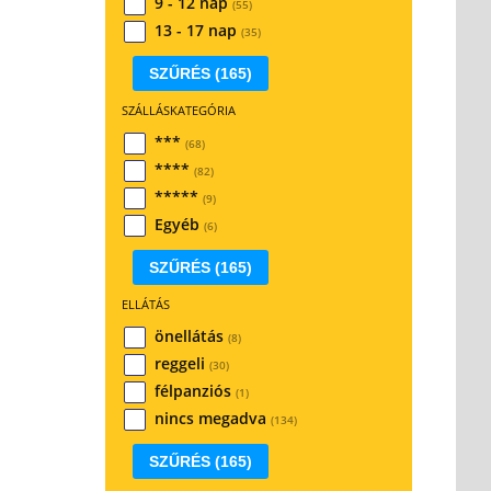
9 - 12 nap
(55)
13 - 17 nap
(35)
SZŰRÉS
(165)
SZÁLLÁSKATEGÓRIA
***
(68)
****
(82)
*****
(9)
Egyéb
(6)
SZŰRÉS
(165)
ELLÁTÁS
önellátás
(8)
reggeli
(30)
félpanziós
(1)
nincs megadva
(134)
SZŰRÉS
(165)