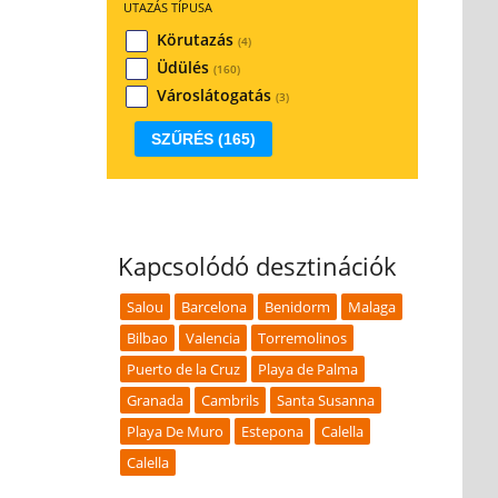
UTAZÁS TÍPUSA
Körutazás
(4)
Üdülés
(160)
Városlátogatás
(3)
SZŰRÉS
(165)
Kapcsolódó desztinációk
Salou
Barcelona
Benidorm
Malaga
Bilbao
Valencia
Torremolinos
Puerto de la Cruz
Playa de Palma
Granada
Cambrils
Santa Susanna
Playa De Muro
Estepona
Calella
Calella