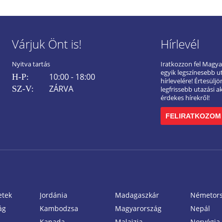
Várjuk Önt is!
Hírlevél
Nyitva tartás
Iratkozzon fel Magy
egyik legszínesebb u
10:00 - 18:00
H-P:
hírlevelére! Értesülj
ZÁRVA
SZ-V:
legfrissebb utazási a
érdekes hírekről!
FELIRATKOZOM
etek
Jordánia
Madagaszkár
Németor
ág
Kambodzsa
Magyarország
Nepál
Kanada
Malajzia
Norvégia