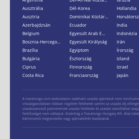
Ausztrália
Dél-Korea
Hollandia
Ausztria
Dominikai Köztársaság
Horvátors
Azerbajdzsán
Ecuador
India
Belgium
Egyesült Arab Emirátusok
Indonézia
Bosznia-Hercegovina
Egyesült Királyság
Irán
Brazília
Egyiptom
Írország
Bulgária
Észtország
Izland
Ciprus
Finnország
Izrael
Costa Rica
Franciaország
Japán
A travelorigo.com weboldalon található utazási ajánlatok nem minősülnek n
visszaigazolásban írásban rögzített feltételek szerint az utazási díj elő
utazásszervező partnereinek utazási feltételei és utazási szerződései alap
felelősséget nem vállaljuk. Kizárólag a Travelorigo Hungary Kft. által ír
bárminemű megrendelés vagy ajánlatkérés leadásánál.