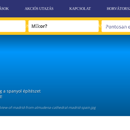
ÁSOK
AKCIÓS UTAZÁS
KAPCSOLAT
HORVÁTORS
EGZOTIKUS UTAK
SPORT UTAK
AJÁNDÉKUTALVÁN
g a spanyol építészet
t!
/view-of-madrid-from-almudena-cathedral-madrid-spain.jpg