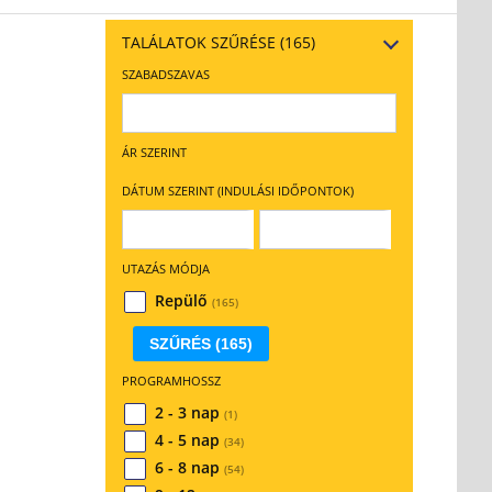
TALÁLATOK SZŰRÉSE
(165)
SZABADSZAVAS
ÁR SZERINT
DÁTUM SZERINT (INDULÁSI IDŐPONTOK)
UTAZÁS MÓDJA
Repülő
(165)
SZŰRÉS
(165)
PROGRAMHOSSZ
2 - 3 nap
(1)
4 - 5 nap
(34)
6 - 8 nap
(54)