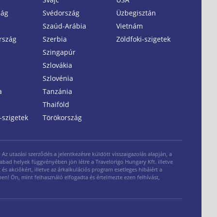
zág
Svédország
Üzbegisztán
Szaúd-Arábia
Vietnám
rszág
Szerbia
Zöldfoki-szigetek
Szingapúr
Szlovákia
Szlovénia
a
Tanzánia
Thaiföld
-szigetek
Törökország
z utazási szerződés a jelentkezésre küldött visszaigazolás alapján, a
zabad helyek függvényében jön létre a Travelorigo Hungary Kft. illetve
és akciókért, illetve az árkalkulációs program esetleges hibáiért a
ben! Ön, mint felhasználó elfogadta és értelmezte ezen felhívást,