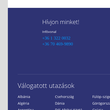
Hívjon minket!
Infóvonal
+36 1 322 0032
+36 70 469-9890
Válogatott utazások
Albánia
Csehország
Fülöp-szig
Algéria
Dánia
Görögorsz
Argentína
Dél-Afrikai Köztársaság
Grúzia