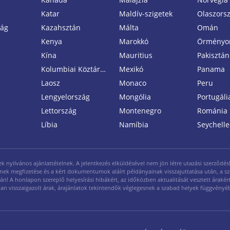
Katar
Maldív-szigetek
Olaszors
zág
Kazahsztán
Málta
Omán
Kenya
Marokkó
Örményo
Kína
Mauritius
Pakisztán
Kolumbiai Köztársaság
Mexikó
Panama
Laosz
Monaco
Peru
Lengyelország
Mongólia
Portugáli
Lettország
Montenegro
Románia
Líbia
Namíbia
Seychelle
yilvános ajánlattételnek. A jelentkezés elküldésével nem jön létre utazási szerződés! A
legének megfizetése és a kért dokumentumok aláírt példányainak visszajuttatása után, a s
ján! A honlapon szereplő helyesírási hibákért, az időközben aktualitását vesztett árakért 
ásban visszaigazolt árak, árajánlatok tekintendők véglegesnek a szabad helyek függvényé