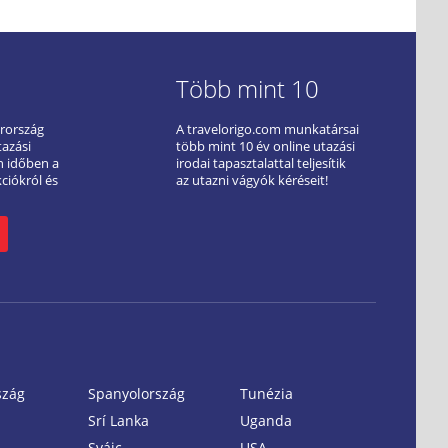
Több mint 10
arország
A travelorigo.com munkatársai
tazási
több mint 10 év online utazási
ön időben a
irodai tapasztalattal teljesítik
kciókról és
az utazni vágyók kéréseit!
szág
Spanyolország
Tunézia
Srí Lanka
Uganda
Svájc
USA