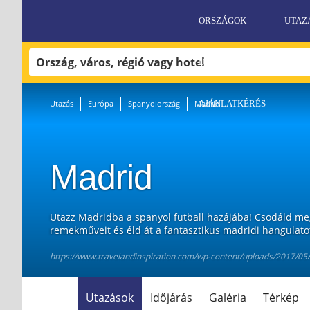
ORSZÁGOK
UTAZ
UTAZÁSI FELTÉTELEK
Utazás
Európa
Spanyolország
Madrid
AJÁNLATKÉRÉS
Madrid
MADRID
34°C
Utazz Madridba a spanyol futball hazájába! Csodáld me
remekműveit és éld át a fantasztikus madridi hangulato
https://www.travelandinspiration.com/wp-content/uploads/2017/05
Utazások
Időjárás
Galéria
Térkép