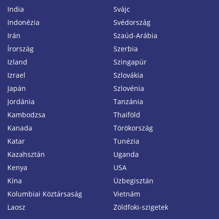
India
Svájc
Indonézia
Svédország
Irán
Szaúd-Arábia
Írország
Szerbia
Izland
Szingapúr
Izrael
Szlovákia
Japán
Szlovénia
Jordánia
Tanzánia
Kambodzsa
Thaiföld
Kanada
Törökország
Katar
Tunézia
Kazahsztán
Uganda
Kenya
USA
Kína
Üzbegisztán
Kolumbiai Köztársaság
Vietnám
Laosz
Zöldfoki-szigetek