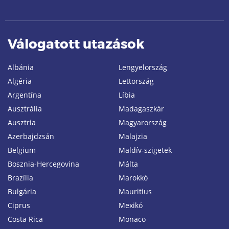
Válogatott utazások
Albánia
Lengyelország
Algéria
Lettország
Argentína
Líbia
Ausztrália
Madagaszkár
Ausztria
Magyarország
Azerbajdzsán
Malajzia
Belgium
Maldív-szigetek
Bosznia-Hercegovina
Málta
Brazília
Marokkó
Bulgária
Mauritius
Ciprus
Mexikó
Costa Rica
Monaco