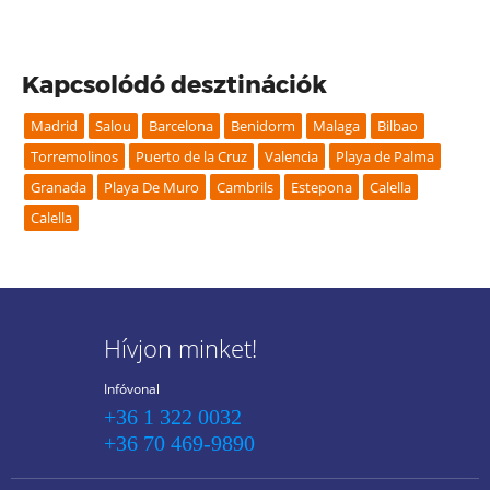
Kapcsolódó desztinációk
Madrid
Salou
Barcelona
Benidorm
Malaga
Bilbao
Torremolinos
Puerto de la Cruz
Valencia
Playa de Palma
Granada
Playa De Muro
Cambrils
Estepona
Calella
Calella
Hívjon minket!
Infóvonal
+36 1 322 0032
+36 70 469-9890