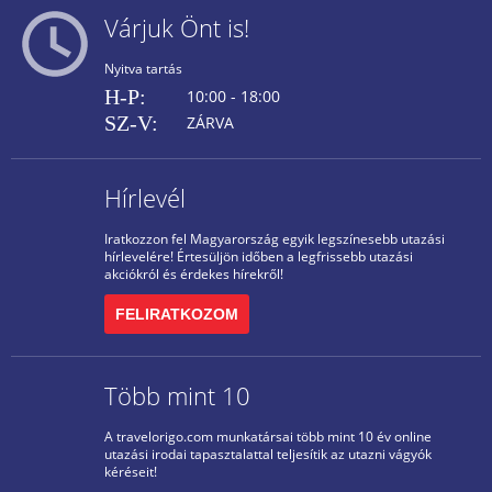
Várjuk Önt is!
Nyitva tartás
H-P:
10:00 - 18:00
SZ-V:
ZÁRVA
Hírlevél
Iratkozzon fel Magyarország egyik legszínesebb utazási
hírlevelére! Értesüljön időben a legfrissebb utazási
akciókról és érdekes hírekről!
FELIRATKOZOM
Több mint 10
A travelorigo.com munkatársai több mint 10 év online
utazási irodai tapasztalattal teljesítik az utazni vágyók
kéréseit!