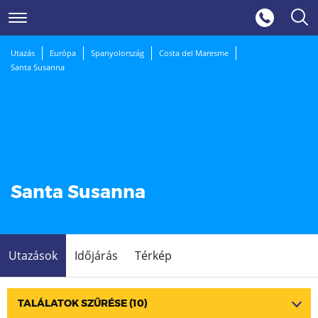
Utazás
Európa
Spanyolország
Costa del Maresme
Santa Susanna
Santa Susanna
Utazások
Időjárás
Térkép
TALÁLATOK SZŰRÉSE
(10)