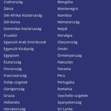
Csehország
Mongólia
Dánia
Montenegro
Dél-Afrikai Köztársaság
Namíbia
Dél-Korea
Németország
Dominikai Köztársaság
Nepál
Ecuador
Norvégia
Egyesült Arab Emirátusok
Olaszország
Egyesült Királyság
Omán
Egyiptom
Örményország
Észtország
Pakisztán
Finnország
Panama
Franciaország
Peru
Fülöp-szigetek
Portugália
Görögország
Románia
Grúzia
Seychelle-szigetek
Hollandia
Spanyolország
Horvátország
Srí Lanka