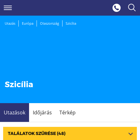
Utazás
Európa
Olaszország
Szicília
Szicília
Utazások
Időjárás
Térkép
TALÁLATOK SZŰRÉSE
(48)