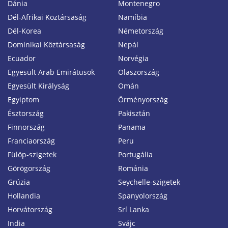
Dánia
Montenegro
Dél-Afrikai Köztársaság
Namíbia
Dél-Korea
Németország
Dominikai Köztársaság
Nepál
Ecuador
Norvégia
Egyesült Arab Emirátusok
Olaszország
Egyesült Királyság
Omán
Egyiptom
Örményország
Észtország
Pakisztán
Finnország
Panama
Franciaország
Peru
Fülöp-szigetek
Portugália
Görögország
Románia
Grúzia
Seychelle-szigetek
Hollandia
Spanyolország
Horvátország
Srí Lanka
India
Svájc