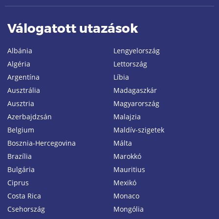
Válogatott utazások
Albánia
Lengyelország
Algéria
Lettország
Argentína
Líbia
Ausztrália
Madagaszkár
Ausztria
Magyarország
Azerbajdzsán
Malajzia
Belgium
Maldív-szigetek
Bosznia-Hercegovina
Málta
Brazília
Marokkó
Bulgária
Mauritius
Ciprus
Mexikó
Costa Rica
Monaco
Csehország
Mongólia