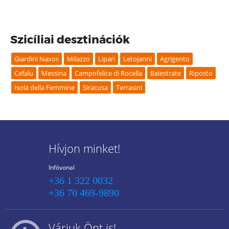
Szicíliai desztinációk
Giardini Naxos
Milazzo
Lipari
Letojanni
Agrigento
Cefalu
Messina
Campofelice di Rocella
Balestrate
Riposto
Isola della Femmine
Siracusa
Terrasini
Hívjon minket!
Infóvonal
+36 1 322 0032
+36 70 469-9890
Várjuk Önt is!