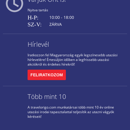
Nyitva tartás
H-P:
10:00 - 18:00
SZ-V:
ZÁRVA
Hírlevél
Iratkozzon fel Magyarország egyik legszínesebb utazási
hírlevelére! Értesüljön időben a legfrissebb utazási
akciókról és érdekes hírekről!
FELIRATKOZOM
Több mint 10
A travelorigo.com munkatársai több mint 10 év online
utazási irodai tapasztalattal teljesítik az utazni vágyók
kéréseit!