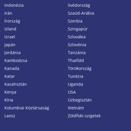
Indonézia
Svédország
Irán
Szaúd-Arábia
Írország
Szerbia
Izland
Szingapúr
Izrael
Szlovákia
Japán
Szlovénia
Jordánia
Tanzánia
Kambodzsa
Thaiföld
Kanada
Törökország
Katar
Tunézia
Kazahsztán
Uganda
Kenya
USA
Kína
Üzbegisztán
Kolumbiai Köztársaság
Vietnám
Laosz
Zöldfoki-szigetek