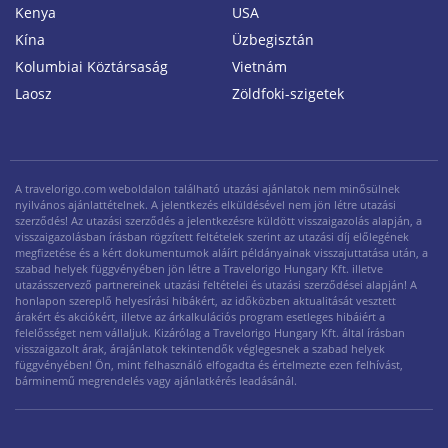
Kenya
USA
Kína
Üzbegisztán
Kolumbiai Köztársaság
Vietnám
Laosz
Zöldfoki-szigetek
A travelorigo.com weboldalon található utazási ajánlatok nem minősülnek
nyilvános ajánlattételnek. A jelentkezés elküldésével nem jön létre utazási
szerződés! Az utazási szerződés a jelentkezésre küldött visszaigazolás alapján, a
visszaigazolásban írásban rögzített feltételek szerint az utazási díj előlegének
megfizetése és a kért dokumentumok aláírt példányainak visszajuttatása után, a
szabad helyek függvényében jön létre a Travelorigo Hungary Kft. illetve
utazásszervező partnereinek utazási feltételei és utazási szerződései alapján! A
honlapon szereplő helyesírási hibákért, az időközben aktualitását vesztett
árakért és akciókért, illetve az árkalkulációs program esetleges hibáiért a
felelősséget nem vállaljuk. Kizárólag a Travelorigo Hungary Kft. által írásban
visszaigazolt árak, árajánlatok tekintendők véglegesnek a szabad helyek
függvényében! Ön, mint felhasználó elfogadta és értelmezte ezen felhívást,
bárminemű megrendelés vagy ajánlatkérés leadásánál.