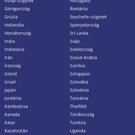
Fülöp-szigetek
Portugália
Görögország
Románia
Grúzia
Seychelle-szigetek
Hollandia
Spanyolország
Horvátország
Srí Lanka
India
Svájc
Indonézia
Svédország
Irán
Szaúd-Arábia
Írország
Szerbia
Izland
Szingapúr
Izrael
Szlovákia
Japán
Szlovénia
Jordánia
Tanzánia
Kambodzsa
Thaiföld
Kanada
Törökország
Katar
Tunézia
Kazahsztán
Uganda