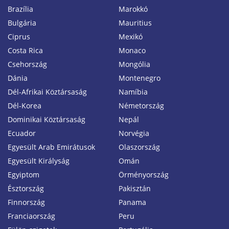
Brazília
Marokkó
Bulgária
Mauritius
Ciprus
Mexikó
Costa Rica
Monaco
Csehország
Mongólia
Dánia
Montenegro
Dél-Afrikai Köztársaság
Namíbia
Dél-Korea
Németország
Dominikai Köztársaság
Nepál
Ecuador
Norvégia
Egyesült Arab Emirátusok
Olaszország
Egyesült Királyság
Omán
Egyiptom
Örményország
Észtország
Pakisztán
Finnország
Panama
Franciaország
Peru