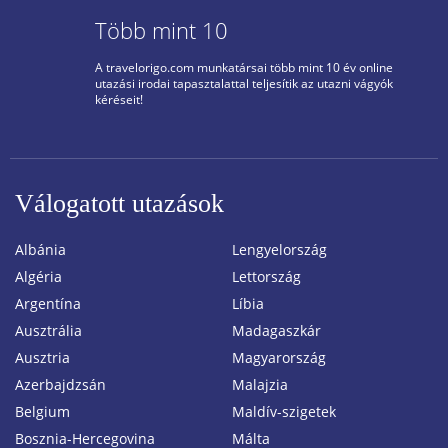
Több mint 10
A travelorigo.com munkatársai több mint 10 év online
utazási irodai tapasztalattal teljesítik az utazni vágyók
kéréseit!
Válogatott utazások
Albánia
Lengyelország
Algéria
Lettország
Argentína
Líbia
Ausztrália
Madagaszkár
Ausztria
Magyarország
Azerbajdzsán
Malajzia
Belgium
Maldív-szigetek
Bosznia-Hercegovina
Málta