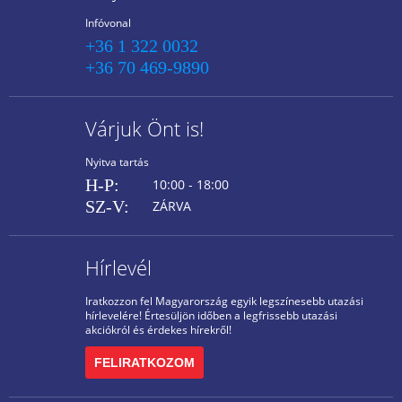
Infóvonal
+36 1 322 0032
+36 70 469-9890
Várjuk Önt is!
Nyitva tartás
H-P:
10:00 - 18:00
SZ-V:
ZÁRVA
Hírlevél
Iratkozzon fel Magyarország egyik legszínesebb utazási
hírlevelére! Értesüljön időben a legfrissebb utazási
akciókról és érdekes hírekről!
FELIRATKOZOM