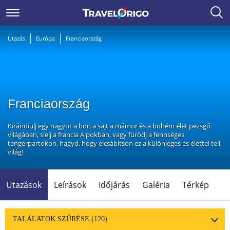
Utazás
Európa
Franciaország
Franciaország
Kirándiulj egy nagyot a bor, a sajt a mámor és a bohém élet pezsgő
világában, síelj a francia Alpokban, vagy fürödj a fennséges
tengerpartokon, hagyd, hogy elcsábítson ez a különleges és élettel teli
világ!
Utazások
Leírások
Időjárás
Galéria
Térkép
TALÁLATOK SZŰRÉSE
(120)