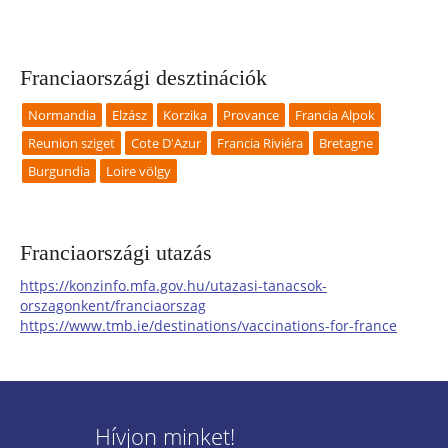
Franciaországi desztinációk
Normandia
Elzász
Korzika
Provance
Francia Alpok
Reunion sziget
Cote D'Azur
Francia Riviéra
Bretagne
Burgundia
Loire völgy
Franciaországi utazás
https://konzinfo.mfa.gov.hu/utazasi-tanacsok-
orszagonkent/franciaorszag
https://www.tmb.ie/destinations/vaccinations-for-france
Hívjon minket!