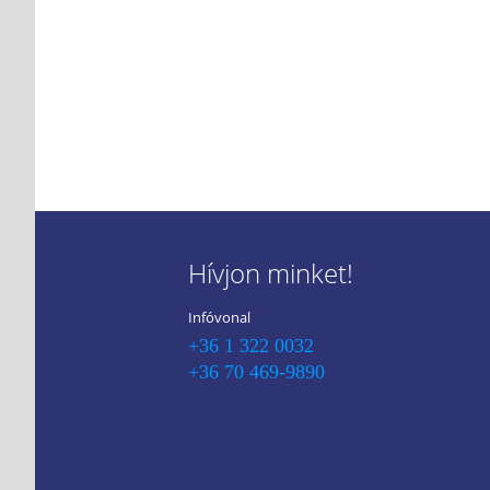
Hívjon minket!
Infóvonal
+36 1 322 0032
+36 70 469-9890