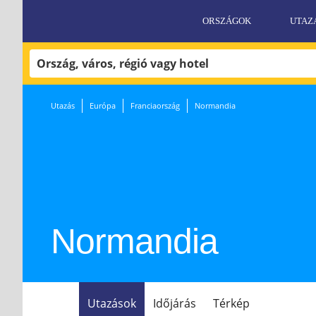
ORSZÁGOK
UTAZ
Utazás
Európa
Franciaország
Normandia
Normandia
Utazások
Időjárás
Térkép