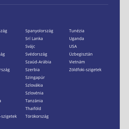
szág
Spanyolország
Tunézia
Srí Lanka
Uganda
Svájc
USA
zág
Svédország
Üzbegisztán
Szaúd-Arábia
Vietnám
rszág
Szerbia
Zöldfoki-szigetek
Szingapúr
Szlovákia
Szlovénia
a
Tanzánia
Thaiföld
-szigetek
Törökország