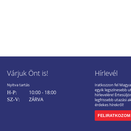
Várjuk Önt is!
Hírlevél
Nyitva tartás
Iratkozzon fel Magy
egyik legszínesebb u
10:00 - 18:00
H-P:
hírlevelére! Értesülj
ZÁRVA
SZ-V:
legfrissebb utazási a
érdekes hírekről!
FELIRATKOZOM