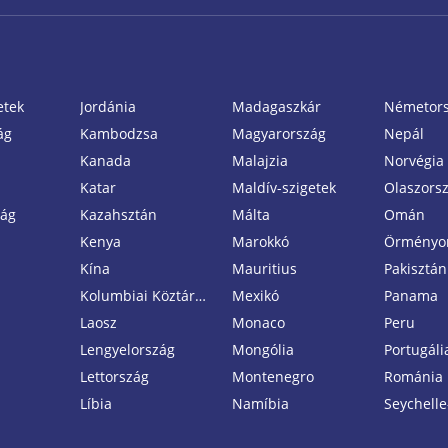
etek
Jordánia
Madagaszkár
Németor
ág
Kambodzsa
Magyarország
Nepál
Kanada
Malajzia
Norvégia
Katar
Maldív-szigetek
Olaszors
zág
Kazahsztán
Málta
Omán
Kenya
Marokkó
Örményo
Kína
Mauritius
Pakisztán
Kolumbiai Köztársaság
Mexikó
Panama
Laosz
Monaco
Peru
Lengyelország
Mongólia
Portugáli
Lettország
Montenegro
Románia
Líbia
Namíbia
Seychelle