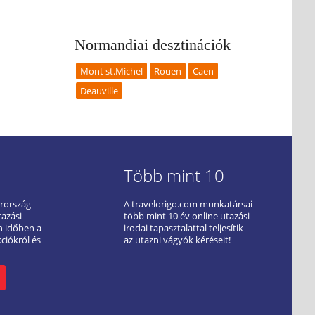
Normandiai desztinációk
Mont st.Michel
Rouen
Caen
Deauville
Több mint 10
arország
A travelorigo.com munkatársai
tazási
több mint 10 év online utazási
ön időben a
irodai tapasztalattal teljesítik
kciókról és
az utazni vágyók kéréseit!