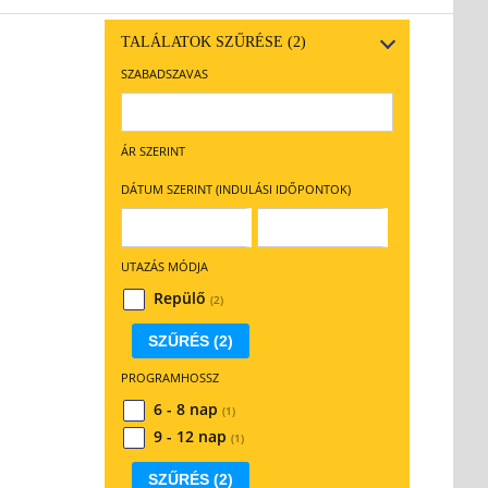
TALÁLATOK SZŰRÉSE
(2)
SZABADSZAVAS
ÁR SZERINT
DÁTUM SZERINT (INDULÁSI IDŐPONTOK)
UTAZÁS MÓDJA
Repülő
(2)
SZŰRÉS
(2)
PROGRAMHOSSZ
6 - 8 nap
(1)
9 - 12 nap
(1)
SZŰRÉS
(2)