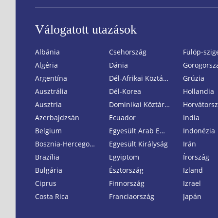
Válogatott utazások
Albánia
Csehország
Fülöp-szig
Algéria
Dánia
Görögorsz
Argentína
Dél-Afrikai Köztársaság
Grúzia
Ausztrália
Dél-Korea
Hollandia
Ausztria
Dominikai Köztársaság
Horvátors
Azerbajdzsán
Ecuador
India
Belgium
Egyesült Arab Emirátusok
Indonézia
Bosznia-Hercegovina
Egyesült Királyság
Irán
Brazília
Egyiptom
Írország
Bulgária
Észtország
Izland
Ciprus
Finnország
Izrael
Costa Rica
Franciaország
Japán