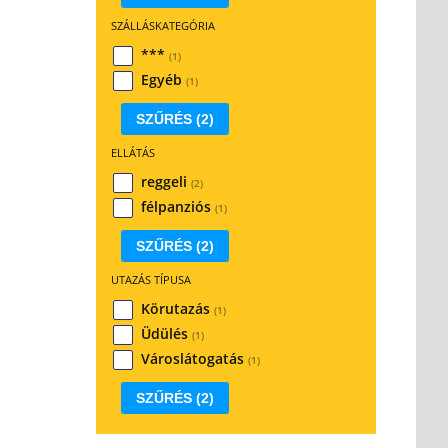
SZÁLLÁSKATEGÓRIA
***
(1)
Egyéb
(1)
SZŰRÉS
(2)
ELLÁTÁS
reggeli
(2)
félpanziós
(1)
SZŰRÉS
(2)
UTAZÁS TÍPUSA
Körutazás
(1)
Üdülés
(1)
Városlátogatás
(1)
SZŰRÉS
(2)