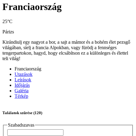
Franciaország
25°C
Párizs
Kirándiulj egy nagyot a bor, a sajt a mámor és a bohém élet pezsgő
világában, síelj a francia Alpokban, vagy fürödj a fennséges
tengerpartokon, hagyd, hogy elcsábítson ez a különleges és élettel
teli világ!
Franciaország
Utazások
Leírások
Időjárás
Galéria
Térkép
Találatok szűrése
(120)
Szabadszavas