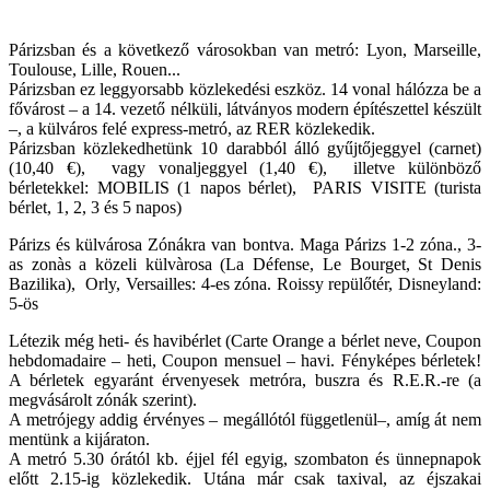
Párizsban és a következő városokban van metró: Lyon, Marseille,
Toulouse, Lille, Rouen...
Párizsban ez leggyorsabb közlekedési eszköz. 14 vonal hálózza be a
fővárost – a 14. vezető nélküli, látványos modern építészettel készült
–, a külváros felé express-metró, az RER közlekedik.
Párizsban közlekedhetünk 10 darabból álló gyűjtőjeggyel (carnet)
(10,40 €), vagy vonaljeggyel (1,40 €), illetve különböző
bérletekkel: MOBILIS (1 napos bérlet), PARIS VISITE (turista
bérlet, 1, 2, 3 és 5 napos)
Párizs és külvárosa Zónákra van bontva. Maga Párizs 1-2 zóna., 3-
as zonàs a közeli külvàrosa (La Défense, Le Bourget, St Denis
Bazilika), Orly, Versailles: 4-es zóna. Roissy repülőtér, Disneyland:
5-ös
Létezik még heti- és havibérlet (Carte Orange a bérlet neve, Coupon
hebdomadaire – heti, Coupon mensuel – havi. Fényképes bérletek!
A bérletek egyaránt érvenyesek metróra, buszra és R.E.R.-re (a
megvásárolt zónák szerint).
A metrójegy addig érvényes – megállótól függetlenül–, amíg át nem
mentünk a kijáraton.
A metró 5.30 órától kb. éjjel fél egyig, szombaton és ünnepnapok
előtt 2.15-ig közlekedik. Utána már csak taxival, az éjszakai