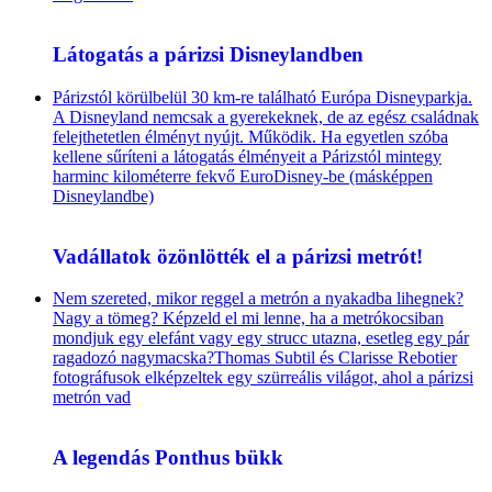
Látogatás a párizsi Disneylandben
Párizstól körülbelül 30 km-re található Európa Disneyparkja.
A Disneyland nemcsak a gyerekeknek, de az egész családnak
felejthetetlen élményt nyújt. Működik. Ha egyetlen szóba
kellene sűríteni a látogatás élményeit a Párizstól mintegy
harminc kilométerre fekvő EuroDisney-be (másképpen
Disneylandbe)
Vadállatok özönlötték el a párizsi metrót!
Nem szereted, mikor reggel a metrón a nyakadba lihegnek?
Nagy a tömeg? Képzeld el mi lenne, ha a metrókocsiban
mondjuk egy elefánt vagy egy strucc utazna, esetleg egy pár
ragadozó nagymacska?Thomas Subtil és Clarisse Rebotier
fotográfusok elképzeltek egy szürreális világot, ahol a párizsi
metrón vad
A legendás Ponthus bükk