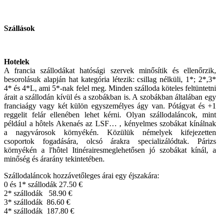
Szállások
Hotelek
A francia szállodákat hatósági szervek minősítik és ellenőrzik,
besorolásuk alapján hat kategória létezik: csillag nélküli, 1*; 2*,3*
4* és 4*L, ami 5*-nak felel meg. Minden szálloda köteles feltüntetni
árait a szállodán kívül és a szobákban is. A szobákban általában egy
franciaágy vagy két külön egyszemélyes ágy van. Pótágyat és +1
reggelit felár ellenében lehet kérni. Olyan szállodaláncok, mint
például a hôtels Akenaés az LSF… , kényelmes szobákat kínálnak
a nagyvárosok környékén. Közülük némelyek kifejezetten
csoportok fogadására, olcsó árakra specializálódtak. Párizs
környékén a l'hôtel Itinérairesmeglehetősen jó szobákat kínál, a
minőség és árarány tekintetében.
Szállodaláncok hozzávetőleges árai egy éjszakára:
0 és 1* szállodák 27.50 €
2* szállodák 58.90 €
3* szállodák 86.60 €
4* szállodák 187.80 €