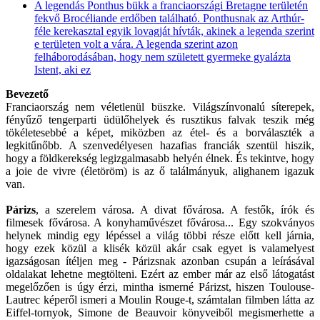
A legendás Ponthus bükk a franciaországi Bretagne területén
fekvő Brocéliande erdőben található. Ponthusnak az Arthúr-
féle kerekasztal egyik lovagját hívták, akinek a legenda szerint
e területen volt a vára. A legenda szerint azon
felháborodásában, hogy nem született gyermeke gyalázta
Istent, aki ez
Bevezető
Franciaország nem véletlenül büszke. Világszínvonalú síterepek,
fényűző tengerparti üdülőhelyek és rusztikus falvak teszik még
tökéletesebbé a képet, miközben az étel- és a borválaszték a
legkitűnőbb. A szenvedélyesen hazafias franciák szentül hiszik,
hogy a földkerekség legizgalmasabb helyén élnek. És tekintve, hogy
a joie de vivre (életöröm) is az ő találmányuk, alighanem igazuk
van.
Párizs
, a szerelem városa. A divat fővárosa. A festők, írók és
filmesek fővárosa. A konyhaművészet fővárosa... Egy szokványos
helynek mindig egy lépéssel a világ többi része előtt kell járnia,
hogy ezek közül a klisék közül akár csak egyet is valamelyest
igazságosan ítéljen meg - Párizsnak azonban csupán a leírásával
oldalakat lehetne megtölteni. Ezért az ember már az első látogatást
megelőzően is úgy érzi, mintha ismerné Párizst, hiszen Toulouse-
Lautrec képeről ismeri a Moulin Rouge-t, számtalan filmben látta az
Eiffel-tornyok, Simone de Beauvoir könyveiből megismerhette a