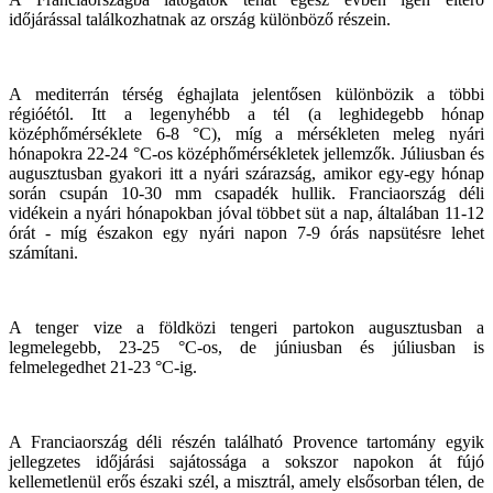
időjárással találkozhatnak az ország különböző részein.
A mediterrán térség éghajlata jelentősen különbözik a többi
régióétól. Itt a legenyhébb a tél (a leghidegebb hónap
középhőmérséklete 6-8 °C), míg a mérsékleten meleg nyári
hónapokra 22-24 °C-os középhőmérsékletek jellemzők. Júliusban és
augusztusban gyakori itt a nyári szárazság, amikor egy-egy hónap
során csupán 10-30 mm csapadék hullik. Franciaország déli
vidékein a nyári hónapokban jóval többet süt a nap, általában 11-12
órát - míg északon egy nyári napon 7-9 órás napsütésre lehet
számítani.
A tenger vize a földközi tengeri partokon augusztusban a
legmelegebb, 23-25 °C-os, de júniusban és júliusban is
felmelegedhet 21-23 °C-ig.
A Franciaország déli részén található Provence tartomány egyik
jellegzetes időjárási sajátossága a sokszor napokon át fújó
kellemetlenül erős északi szél, a misztrál, amely elsősorban télen, de