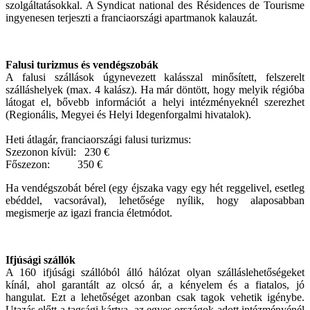
szolgáltatásokkal. A Syndicat national des Résidences de Tourisme
ingyenesen terjeszti a franciaországi apartmanok kalauzát.
Falusi turizmus és vendégszobák
A falusi szállások úgynevezett kalásszal minősített, felszerelt
szálláshelyek (max. 4 kalász). Ha már döntött, hogy melyik régióba
látogat el, bővebb információt a helyi intézményeknél szerezhet
(Regionális, Megyei és Helyi Idegenforgalmi hivatalok).
Heti átlagár, franciaországi falusi turizmus:
Szezonon kívül: 230 €
Főszezon: 350 €
Ha vendégszobát bérel (egy éjszaka vagy egy hét reggelivel, esetleg
ebéddel, vacsorával), lehetősége nyílik, hogy alaposabban
megismerje az igazi francia életmódot.
Ifjúsági szállók
A 160 ifjúsági szállóból álló hálózat olyan szálláslehetőségeket
kínál, ahol garantált az olcsó ár, a kényelem és a fiatalos, jó
hangulat. Ezt a lehetőséget azonban csak tagok vehetik igénybe.
Utazás előtt a tagsági kártya, az egyes országok adott intézményénél