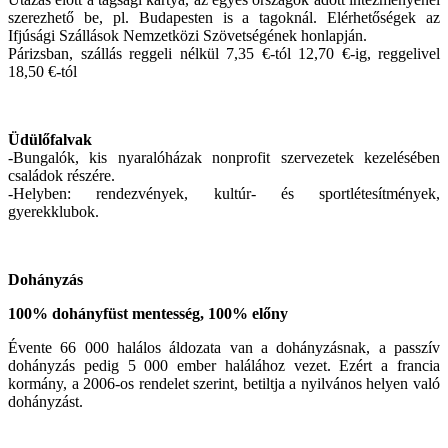
szerezhető be, pl. Budapesten is a tagoknál. Elérhetőségek az
Ifjúsági Szállások Nemzetközi Szövetségének honlapján.
Párizsban, szállás reggeli nélkül 7,35 €-tól 12,70 €-ig, reggelivel
18,50 €-tól
Üdülőfalvak
-Bungalók, kis nyaralóházak nonprofit szervezetek kezelésében
családok részére.
-Helyben: rendezvények, kultúr- és sportlétesítmények,
gyerekklubok.
Dohányzás
100% dohányfüst mentesség, 100% előny
Évente 66 000 halálos áldozata van a dohányzásnak, a passzív
dohányzás pedig 5 000 ember halálához vezet. Ezért a francia
kormány, a 2006-os rendelet szerint, betiltja a nyilvános helyen való
dohányzást.