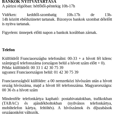
BANKOK NYITVATARTÁSA
A párizsi régióban: hétfőtől-péntekig 10h-17h
Vidéken: keddtől-szombatig 10h-17h de 13h-
14h között ebédszünetet tartanak. Bizonyos bankok szombat délelőtt
is nyitva tartanak.
Figyelem: ünnepek előtti napon a bankok korábban zárnak.
Telefon
Külföldről Franciaországba telefonálni: 00-33 + a hívott fél kilenc
számjegyű telefonszáma (országon belül a hívott szám előtt + 0).
Példa: külföldről: 00 33 1 42 30 75 39
ugyanez Franciaországon belül: 01 42 30 75 39
Franciaországból külföldre: a 00 nemzetközi hívószám után a hívott
ország hívószáma, majd a hívott fél telefonszáma. Magyarországra:
00 36 és a hívott szám
Mindenféle telefonkártya kapható: postahivatalokban, trafikokban
(TABAC) és ajándékboltokban (nyilvános telefonkártya,
mobiltelefon kártya, feltöltés). A hívószámok és díjszabások
országonként változók.