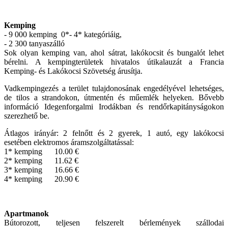
Kemping
- 9 000 kemping 0*- 4* kategóriáig,
- 2 300 tanyaszálló
Sok olyan kemping van, ahol sátrat, lakókocsit és bungalót lehet
bérelni. A kempingterületek hivatalos útikalauzát a Francia
Kemping- és Lakókocsi Szövetség árusítja.
Vadkempingezés a terület tulajdonosának engedélyével lehetséges,
de tilos a strandokon, útmentén és műemlék helyeken. Bővebb
információ Idegenforgalmi Irodákban és rendőrkapitányságokon
szerezhető be.
Átlagos irányár: 2 felnőtt és 2 gyerek, 1 autó, egy lakókocsi
esetében elektromos áramszolgáltatással:
1* kemping 10.00 €
2* kemping 11.62 €
3* kemping 16.66 €
4* kemping 20.90 €
Apartmanok
Bútorozott, teljesen felszerelt bérlemények szállodai