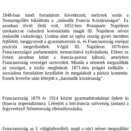
1848-ban ismét forradalom következett, melynek során a
Nemzetgyűlés kikiáltotta a „második Francia Köztársaságot”. Ez
azonban rövid életű volt, 1852-ben Bonaparte Napóleon
unokaöccse császárrá koronáztatta magát III. Napóleon néven
(második császárság). Uralma alatt az egész ország gyors ütemben
fejlődött, meggyorsult a gyarmatszerzés is, és Franciaország európai
pozíciói megerősödtek. Végül III. Napóleon 1870-ben
Franciaországot parlamentáris monarchiává nyilvánította. Ebben az
évben azonban kitört a francia-porosz háború, amelyben
Franciaország vereséget szenvedett. Miután a németek megszállták
az országot, a király megbukott. 1871-ben polgári radikális –
szocialista forradalom kezdődött és megalakult a párizsi kommün.
Ennek leverése után létrejött a „harmadik köztársaság”.
Franciaország 1870 és 1914 között gyarmatbirodalmat épített ki
(francia imperializmus). Létrejött a brit-francia szövetség (antant) a
fegyverkező Németország ellensúlyozására.
Franciaország az I. világháborúból, majd a náci német megszállást