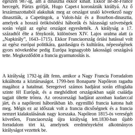
egészen 987-ig, ám a dinasztia ekkor kihalt. Ekkor Île-de-France
hercegét, Párizs grófját, Hugo Capet-t koronázták királlyá. Az ő
leszármazottaiból alakultak meg az országot uraló következő nagy
dinasztiák, a Capetingok, a Valois-ház és a Bourbon-dinasztia,
amelyek a hosszú örökösödési háborúk és házassági szövetségek
során végül az egész országot egyesítették. A királyság a 17.
századtól élte a fénykorát, különösen XIV. Lajos uralma alatt (a
„Napkirály”, 1643–1715). Ekkor Franciaország óriási hatással volt
az egész európai politikára, gazdaságra és kultúrára, népességének
gyors növekedése pedig Európa legnagyobb lakosságú országává
tette. Megkezdődött a francia gyarmatosítás is.
A királyság 1792-ig állt fenn, amikor a Nagy Francia Forradalom
kikiáltotta a köztársaságot. 1799-ben Bonaparte Napóleon ragadta
magához a hatalmat. Seregeivel számos hadjárat során elfoglalta
szinte fél Európát, és a meghódított országokban saját családja
tagjait ültette trónra. Az oroszországi hadjárat azonban kudarccal
járt, és a napóleoni háborúkban kb. egymillió francia katona halt
meg. Mégis ez az időszak volt a francia dicsőségnek és a francia
nemzet kialakulásának nagy korszaka. Napóleon 1815-ös vereségét
követően, Franciaország újra királyság lett.1830-ban újabb
forradalom tört ki, amelynek eredményeként alkotmányos
királyságot vezettek be.