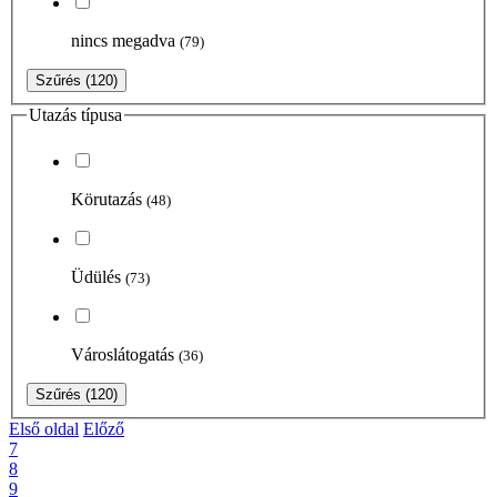
nincs megadva
(79)
Szűrés
(120)
Utazás típusa
Körutazás
(48)
Üdülés
(73)
Városlátogatás
(36)
Szűrés
(120)
Első oldal
Előző
7
8
9