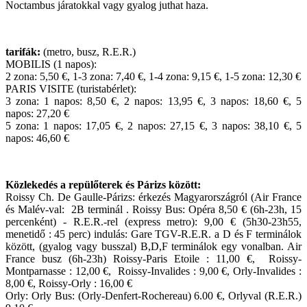
Noctambus járatokkal vagy gyalog juthat haza.
tarifák:
(metro, busz, R.E.R.)
MOBILIS (1 napos):
2 zona: 5,50 €, 1-3 zona: 7,40 €, 1-4 zona: 9,15 €, 1-5 zona: 12,30 €
PARIS VISITE (turistabérlet):
3 zona: 1 napos: 8,50 €, 2 napos: 13,95 €, 3 napos: 18,60 €, 5
napos: 27,20 €
5 zona: 1 napos: 17,05 €, 2 napos: 27,15 €, 3 napos: 38,10 €, 5
napos: 46,60 €
Közlekedés a repülőterek és Párizs között:
Roissy Ch. De Gaulle-Párizs: érkezés Magyarországról (Air France
és Malév-val: 2B terminál . Roissy Bus: Opéra 8,50 € (6h-23h, 15
percenként) - R.E.R.-rel (express metro): 9,00 € (5h30-23h55,
menetidő : 45 perc) indulás: Gare TGV-R.E.R. a D és F terminálok
között, (gyalog vagy busszal) B,D,F terminálok egy vonalban. Air
France busz (6h-23h) Roissy-Paris Etoile : 11,00 €, Roissy-
Montparnasse : 12,00 €, Roissy-Invalides : 9,00 €, Orly-Invalides :
8,00 €, Roissy-Orly : 16,00 €
Orly: Orly Bus: (Orly-Denfert-Rochereau) 6.00 €, Orlyval (R.E.R.)