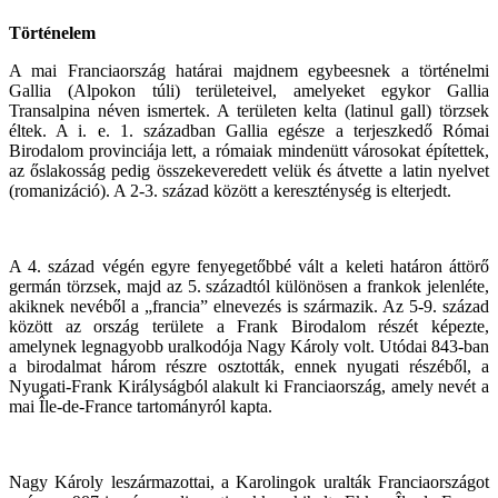
Történelem
A mai Franciaország határai majdnem egybeesnek a történelmi
Gallia (Alpokon túli) területeivel, amelyeket egykor Gallia
Transalpina néven ismertek. A területen kelta (latinul gall) törzsek
éltek. A i. e. 1. században Gallia egésze a terjeszkedő Római
Birodalom provinciája lett, a rómaiak mindenütt városokat építettek,
az őslakosság pedig összekeveredett velük és átvette a latin nyelvet
(romanizáció). A 2-3. század között a kereszténység is elterjedt.
A 4. század végén egyre fenyegetőbbé vált a keleti határon áttörő
germán törzsek, majd az 5. századtól különösen a frankok jelenléte,
akiknek nevéből a „francia” elnevezés is származik. Az 5-9. század
között az ország területe a Frank Birodalom részét képezte,
amelynek legnagyobb uralkodója Nagy Károly volt. Utódai 843-ban
a birodalmat három részre osztották, ennek nyugati részéből, a
Nyugati-Frank Királyságból alakult ki Franciaország, amely nevét a
mai Île-de-France tartományról kapta.
Nagy Károly leszármazottai, a Karolingok uralták Franciaországot