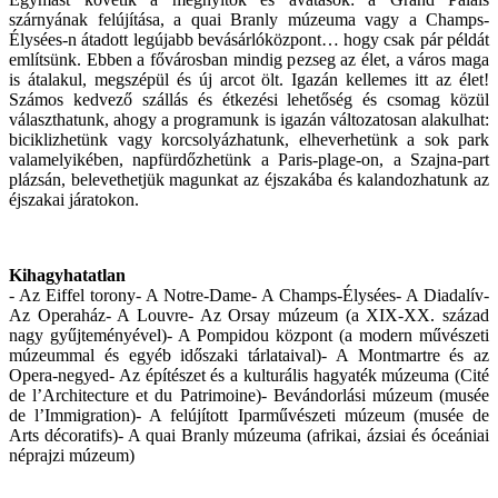
szárnyának felújítása, a quai Branly múzeuma vagy a Champs-
Élysées-n átadott legújabb bevásárlóközpont… hogy csak pár példát
említsünk. Ebben a fővárosban mindig pezseg az élet, a város maga
is átalakul, megszépül és új arcot ölt. Igazán kellemes itt az élet!
Számos kedvező szállás és étkezési lehetőség és csomag közül
választhatunk, ahogy a programunk is igazán változatosan alakulhat:
biciklizhetünk vagy korcsolyázhatunk, elheverhetünk a sok park
valamelyikében, napfürdőzhetünk a Paris-plage-on, a Szajna-part
plázsán, belevethetjük magunkat az éjszakába és kalandozhatunk az
éjszakai járatokon.
Kihagyhatatlan
- Az Eiffel torony- A Notre-Dame- A Champs-Élysées- A Diadalív-
Az Operaház- A Louvre- Az Orsay múzeum (a XIX-XX. század
nagy gyűjteményével)- A Pompidou központ (a modern művészeti
múzeummal és egyéb időszaki tárlataival)- A Montmartre és az
Opera-negyed- Az építészet és a kulturális hagyaték múzeuma (Cité
de l’Architecture et du Patrimoine)- Bevándorlási múzeum (musée
de l’Immigration)- A felújított Iparművészeti múzeum (musée de
Arts décoratifs)- A quai Branly múzeuma (afrikai, ázsiai és óceániai
néprajzi múzeum)