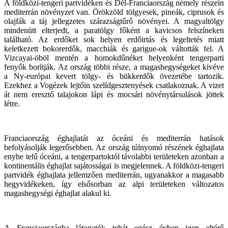
A földközi-tengeri partvidéken és Dél-Franciaország némely részein
mediterrán növényzet van. Örökzöld tölgyesek, pineák, ciprusok és
olajfák a táj jellegzetes szárazságtűrő növényei. A magyaltölgy
mindenütt elterjedt, a paratölgy főként a kavicsos felszíneken
található. Az erdőket sok helyen erdőirtás és legeltetés miatt
keletkezett bokorerdők, macchiák és garigue-ok váltották fel. A
Vizcayai-öböl mentén a homokdűnéket helyenként tengerparti
fenyők borítják. Az ország többi része, a magashegységeket kivéve
a Ny-európai kevert tölgy- és bükkerdők övezetébe tartozik.
Ezekhez a Vogézek lejtőin szelídgesztenyések csatlakoznak. A vizet
át nem eresztő talajokon lápi és mocsári növénytársulások jöttek
létre.
Franciaország éghajlatát az óceáni és mediterrán hatások
befolyásolják legerősebben. Az ország túlnyomó részének éghajlata
enyhe telű óceáni, a tengerpartoktól távolabbi területeken azonban a
kontinentális éghajlat sajátosságai is megjelennek. A földközi-tengeri
partvidék éghajlata jellemzően mediterrán, ugyanakkor a magasabb
hegyvidékeken, így elsősorban az alpi területeken változatos
magashegységi éghajlat alakul ki.
A Franciaországba látogatók tehát egész évben igen eltérő