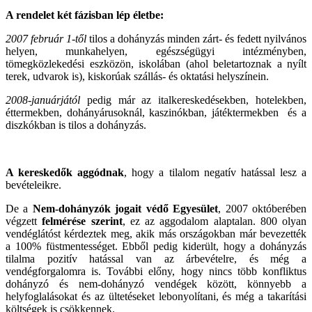
A rendelet két fázisban lép életbe:
2007 február 1-től
tilos a dohányzás minden zárt- és fedett nyilvános
helyen, munkahelyen, egészségügyi intézményben,
tömegközlekedési eszközön, iskolában (ahol beletartoznak a nyílt
terek, udvarok is), kiskorúak szállás- és oktatási helyszínein.
2008-januárjától
pedig már az italkereskedésekben, hotelekben,
éttermekben, dohányárusoknál, kaszinókban, játéktermekben és a
diszkókban is tilos a dohányzás.
A kereskedők aggódnak
, hogy a tilalom negatív hatással lesz a
bevételeikre.
De a
Nem-dohányzók jogait védő Egyesület
, 2007 októberében
végzett
felmérése szerint
, ez az aggodalom alaptalan. 800 olyan
vendéglátóst kérdeztek meg, akik más országokban már bevezették
a 100% füstmentességet. Ebből pedig kiderült, hogy a dohányzás
tilalma pozitív hatással van az árbevételre, és még a
vendégforgalomra is. További előny, hogy nincs több konfliktus
dohányzó és nem-dohányzó vendégek között, könnyebb a
helyfoglalásokat és az ültetéseket lebonyolítani, és még a takarítási
költségek is csökkennek.