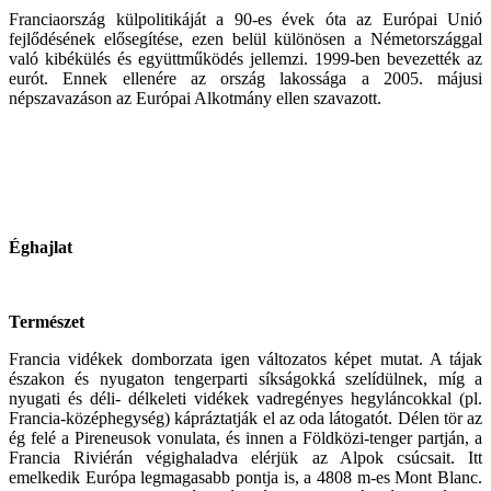
Franciaország külpolitikáját a 90-es évek óta az Európai Unió
fejlődésének elősegítése, ezen belül különösen a Németországgal
való kibékülés és együttműködés jellemzi. 1999-ben bevezették az
eurót. Ennek ellenére az ország lakossága a 2005. májusi
népszavazáson az Európai Alkotmány ellen szavazott.
Éghajlat
Természet
Francia vidékek domborzata igen változatos képet mutat. A tájak
északon és nyugaton tengerparti síkságokká szelídülnek, míg a
nyugati és déli- délkeleti vidékek vadregényes hegyláncokkal (pl.
Francia-középhegység) kápráztatják el az oda látogatót. Délen tör az
ég felé a Pireneusok vonulata, és innen a Földközi-tenger partján, a
Francia Riviérán végighaladva elérjük az Alpok csúcsait. Itt
emelkedik Európa legmagasabb pontja is, a 4808 m-es Mont Blanc.