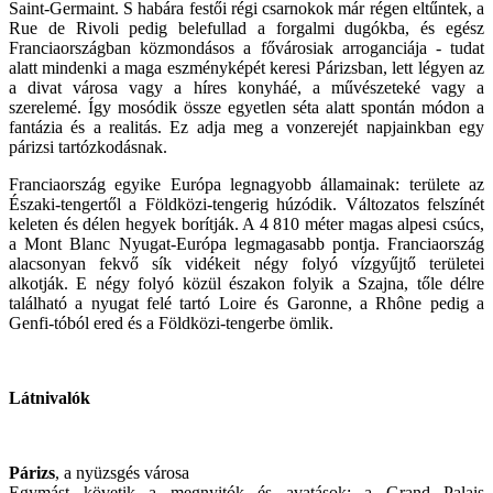
Saint-Germaint. S habára festői régi csarnokok már régen eltűntek, a
Rue de Rivoli pedig belefullad a forgalmi dugókba, és egész
Franciaországban közmondásos a fővárosiak arroganciája - tudat
alatt mindenki a maga eszményképét keresi Párizsban, lett légyen az
a divat városa vagy a híres konyháé, a művészeteké vagy a
szerelemé. Így mosódik össze egyetlen séta alatt spontán módon a
fantázia és a realitás. Ez adja meg a vonzerejét napjainkban egy
párizsi tartózkodásnak.
Franciaország egyike Európa legnagyobb államainak: területe az
Északi-tengertől a Földközi-tengerig húzódik. Változatos felszínét
keleten és délen hegyek borítják. A 4 810 méter magas alpesi csúcs,
a Mont Blanc Nyugat-Európa legmagasabb pontja. Franciaország
alacsonyan fekvő sík vidékeit négy folyó vízgyűjtő területei
alkotják. E négy folyó közül északon folyik a Szajna, tőle délre
található a nyugat felé tartó Loire és Garonne, a Rhône pedig a
Genfi-tóból ered és a Földközi-tengerbe ömlik.
Látnivalók
Párizs
, a nyüzsgés városa
Egymást követik a megnyitók és avatások: a Grand Palais