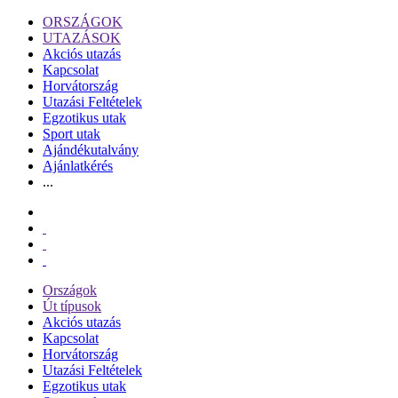
ORSZÁGOK
UTAZÁSOK
Akciós utazás
Kapcsolat
Horvátország
Utazási Feltételek
Egzotikus utak
Sport utak
Ajándékutalvány
Ajánlatkérés
...
Országok
Út típusok
Akciós utazás
Kapcsolat
Horvátország
Utazási Feltételek
Egzotikus utak