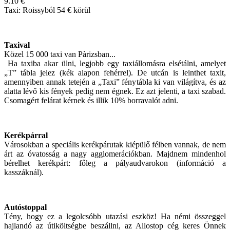
9.10 €
Taxi: Roissyból 54 € körül
Taxival
Közel 15 000 taxi van Pàrizsban...
Ha taxiba akar ülni, legjobb egy taxiállomásra elsétálni, amelyet
„T” tábla jelez (kék alapon fehérrel). De utcán is leinthet taxit,
amennyiben annak tetején a „Taxi” fénytábla ki van világítva, és az
alatta lévő kis fények pedig nem égnek. Ez azt jelenti, a taxi szabad.
Csomagért felárat kérnek és illik 10% borravalót adni.
Kerékpárral
Városokban a speciális kerékpárutak kiépülő félben vannak, de nem
árt az óvatosság a nagy agglomerációkban. Majdnem mindenhol
bérelhet kerékpárt: főleg a pályaudvarokon (információ a
kasszáknál).
Autóstoppal
Tény, hogy ez a legolcsóbb utazási eszköz! Ha némi összeggel
hajlandó az útiköltségbe beszállni, az Allostop cég keres Önnek