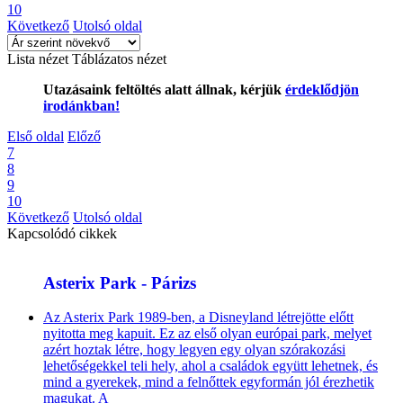
10
Következő
Utolsó oldal
Lista nézet
Táblázatos nézet
Utazásaink feltöltés alatt állnak, kérjük
érdeklődjön
irodánkban!
Első oldal
Előző
7
8
9
10
Következő
Utolsó oldal
Kapcsolódó cikkek
Asterix Park - Párizs
Az Asterix Park 1989-ben, a Disneyland létrejötte előtt
nyitotta meg kapuit. Ez az első olyan európai park, melyet
azért hoztak létre, hogy legyen egy olyan szórakozási
lehetőségekkel teli hely, ahol a családok együtt lehetnek, és
mind a gyerekek, mind a felnőttek egyformán jól érezhetik
magukat. A