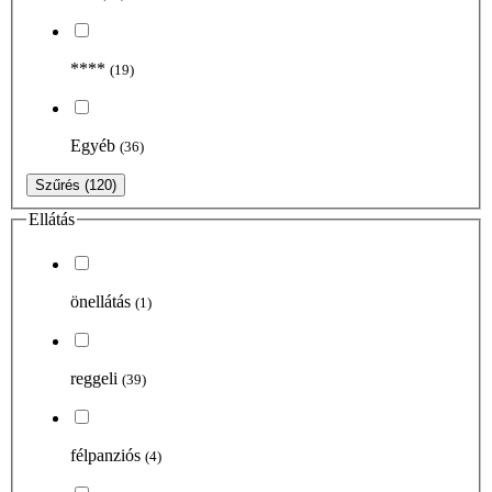
****
(19)
Egyéb
(36)
Szűrés
(120)
Ellátás
önellátás
(1)
reggeli
(39)
félpanziós
(4)