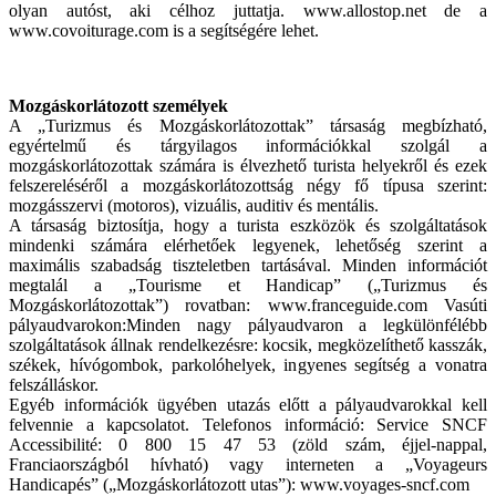
olyan autóst, aki célhoz juttatja. www.allostop.net de a
www.covoiturage.com is a segítségére lehet.
Mozgáskorlátozott személyek
A „Turizmus és Mozgáskorlátozottak” társaság megbízható,
egyértelmű és tárgyilagos információkkal szolgál a
mozgáskorlátozottak számára is élvezhető turista helyekről és ezek
felszereléséről a mozgáskorlátozottság négy fő típusa szerint:
mozgásszervi (motoros), vizuális, auditiv és mentális.
A társaság biztosítja, hogy a turista eszközök és szolgáltatások
mindenki számára elérhetőek legyenek, lehetőség szerint a
maximális szabadság tiszteletben tartásával. Minden információt
megtalál a „Tourisme et Handicap” („Turizmus és
Mozgáskorlátozottak”) rovatban: www.franceguide.com Vasúti
pályaudvarokon:Minden nagy pályaudvaron a legkülönfélébb
szolgáltatások állnak rendelkezésre: kocsik, megközelíthető kasszák,
székek, hívógombok, parkolóhelyek, ingyenes segítség a vonatra
felszálláskor.
Egyéb információk ügyében utazás előtt a pályaudvarokkal kell
felvennie a kapcsolatot. Telefonos információ: Service SNCF
Accessibilité: 0 800 15 47 53 (zöld szám, éjjel-nappal,
Franciaországból hívható) vagy interneten a „Voyageurs
Handicapés” („Mozgáskorlátozott utas”): www.voyages-sncf.com