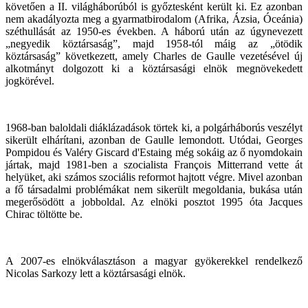
követően a II. világháborúból is győztesként került ki. Ez azonban
nem akadályozta meg a gyarmatbirodalom (Afrika, Ázsia, Óceánia)
széthullását az 1950-es években. A háború után az úgynevezett
„negyedik köztársaság”, majd 1958-tól máig az „ötödik
köztársaság” következett, amely Charles de Gaulle vezetésével új
alkotmányt dolgozott ki a köztársasági elnök megnövekedett
jogkörével.
1968-ban baloldali diáklázadások törtek ki, a polgárháborús veszélyt
sikerült elhárítani, azonban de Gaulle lemondott. Utódai, Georges
Pompidou és Valéry Giscard d'Estaing még sokáig az ő nyomdokain
jártak, majd 1981-ben a szocialista François Mitterrand vette át
helyüket, aki számos szociális reformot hajtott végre. Mivel azonban
a fő társadalmi problémákat nem sikerült megoldania, bukása után
megerősödött a jobboldal. Az elnöki posztot 1995 óta Jacques
Chirac töltötte be.
A 2007-es elnökválasztáson a magyar gyökerekkel rendelkező
Nicolas Sarkozy lett a köztársasági elnök.