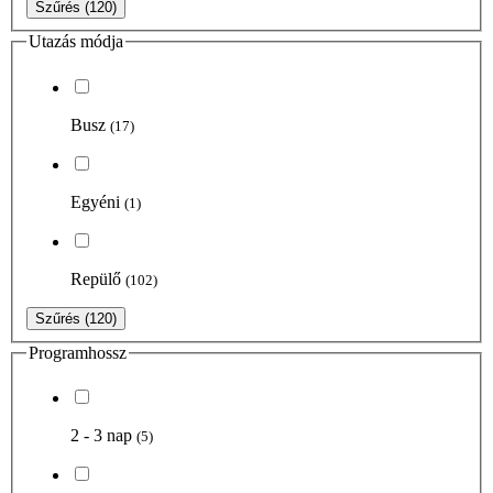
Szűrés
(120)
Utazás módja
Busz
(17)
Egyéni
(1)
Repülő
(102)
Szűrés
(120)
Programhossz
2 - 3 nap
(5)