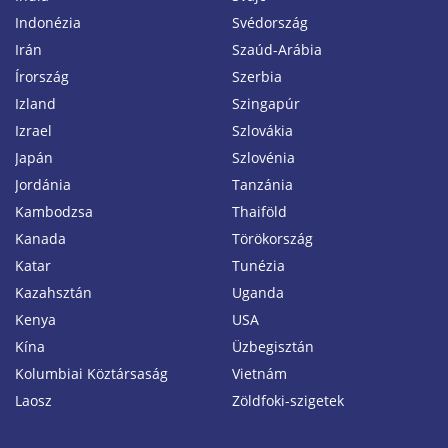
Indonézia
Svédország
Irán
Szaúd-Arábia
Írország
Szerbia
Izland
Szingapúr
Izrael
Szlovákia
Japán
Szlovénia
Jordánia
Tanzánia
Kambodzsa
Thaiföld
Kanada
Törökország
Katar
Tunézia
Kazahsztán
Uganda
Kenya
USA
Kína
Üzbegisztán
Kolumbiai Köztársaság
Vietnám
Laosz
Zöldfoki-szigetek