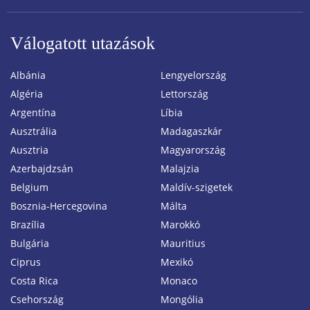
Válogatott utazások
Albánia
Lengyelország
Algéria
Lettország
Argentína
Líbia
Ausztrália
Madagaszkár
Ausztria
Magyarország
Azerbajdzsán
Malajzia
Belgium
Maldív-szigetek
Bosznia-Hercegovina
Málta
Brazília
Marokkó
Bulgária
Mauritius
Ciprus
Mexikó
Costa Rica
Monaco
Csehország
Mongólia