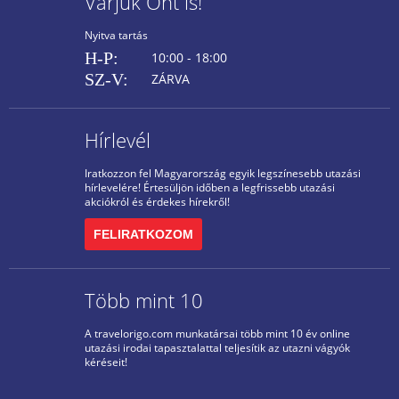
Várjuk Önt is!
Nyitva tartás
H-P:
10:00 - 18:00
SZ-V:
ZÁRVA
Hírlevél
Iratkozzon fel Magyarország egyik legszínesebb utazási
hírlevelére! Értesüljön időben a legfrissebb utazási
akciókról és érdekes hírekről!
FELIRATKOZOM
Több mint 10
A travelorigo.com munkatársai több mint 10 év online
utazási irodai tapasztalattal teljesítik az utazni vágyók
kéréseit!