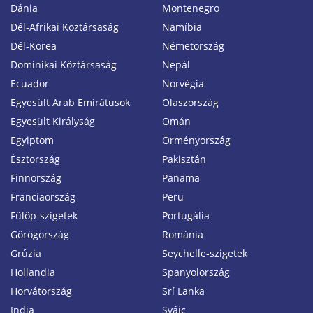
Dánia
Montenegro
Dél-Afrikai Köztársaság
Namíbia
Dél-Korea
Németország
Dominikai Köztársaság
Nepál
Ecuador
Norvégia
Egyesült Arab Emirátusok
Olaszország
Egyesült Királyság
Omán
Egyiptom
Örményország
Észtország
Pakisztán
Finnország
Panama
Franciaország
Peru
Fülöp-szigetek
Portugália
Görögország
Románia
Grúzia
Seychelle-szigetek
Hollandia
Spanyolország
Horvátország
Srí Lanka
India
Svájc