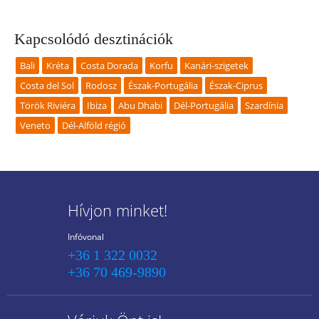
ÁPR
MÁJ
JÚN
JÚL
Kapcsolódó desztinációk
Bali
Kréta
Costa Dorada
Korfu
Kanári-szigetek
Costa del Sol
Rodosz
Észak-Portugália
Észak-Ciprus
Török Riviéra
Ibiza
Abu Dhabi
Dél-Portugália
Szardínia
Veneto
Dél-Alföld régió
Hívjon minket!
Infóvonal
+36 1 322 0032
+36 70 469-9890