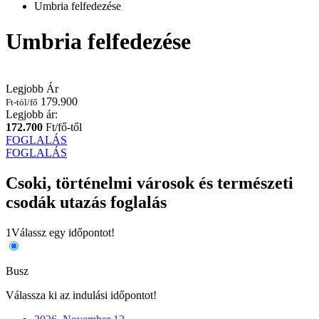
Umbria felfedezése
Umbria felfedezése
Legjobb Ár
179.900
Ft-tól/fő
Legjobb ár:
172.700
Ft/fő-től
FOGLALÁS
FOGLALÁS
Csoki, történelmi városok és természeti
csodák utazás foglalás
1
Válassz egy időpontot!
Busz
Válassza ki az indulási időpontot!