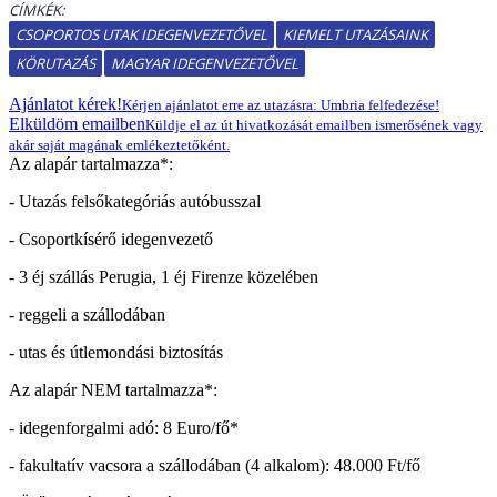
CÍMKÉK:
CSOPORTOS UTAK IDEGENVEZETŐVEL
KIEMELT UTAZÁSAINK
KÖRUTAZÁS
MAGYAR IDEGENVEZETŐVEL
Ajánlatot kérek!
Kérjen ajánlatot erre az utazásra: Umbria felfedezése!
Elküldöm emailben
Küldje el az út hivatkozását emailben ismerősének vagy
akár saját magának emlékeztetőként.
Az alapár tartalmazza*:
- Utazás felsőkategóriás autóbusszal
- Csoportkísérő idegenvezető
- 3 éj szállás Perugia, 1 éj Firenze közelében
- reggeli a szállodában
- utas és útlemondási biztosítás
Az alapár NEM tartalmazza*:
- idegenforgalmi adó: 8 Euro/fő*
- fakultatív vacsora a szállodában (4 alkalom): 48.000 Ft/fő