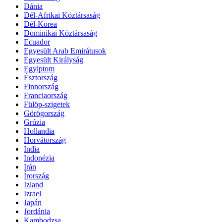
Dánia
Dél-Afrikai Köztársaság
Dél-Korea
Dominikai Köztársaság
Ecuador
Egyesült Arab Emirátusok
Egyesült Királyság
Egyiptom
Észtország
Finnország
Franciaország
Fülöp-szigetek
Görögország
Grúzia
Hollandia
Horvátország
India
Indonézia
Irán
Írország
Izland
Izrael
Japán
Jordánia
Kambodzsa