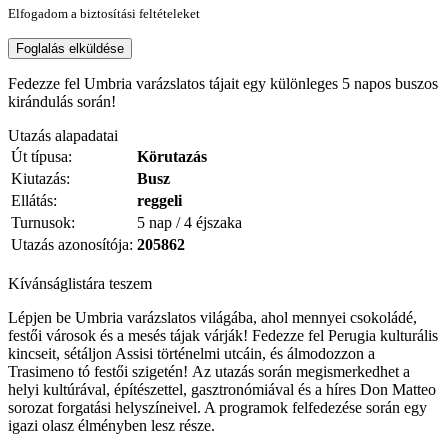
Elfogadom a biztosítási feltételeket
Foglalás elküldése
Fedezze fel Umbria varázslatos tájait egy különleges 5 napos buszos
kirándulás során!
Utazás alapadatai
Út típusa:
Körutazás
Kiutazás:
Busz
Ellátás:
reggeli
Turnusok:
5 nap / 4 éjszaka
Utazás azonosítója:
205862
Kívánságlistára teszem
Lépjen be Umbria varázslatos világába, ahol mennyei csokoládé,
festői városok és a mesés tájak várják! Fedezze fel Perugia kulturális
kincseit, sétáljon Assisi történelmi utcáin, és álmodozzon a
Trasimeno tó festői szigetén! Az utazás során megismerkedhet a
helyi kultúrával, építészettel, gasztronómiával és a híres Don Matteo
sorozat forgatási helyszíneivel. A programok felfedezése során egy
igazi olasz élményben lesz része.