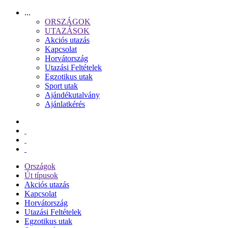
...
ORSZÁGOK
UTAZÁSOK
Akciós utazás
Kapcsolat
Horvátország
Utazási Feltételek
Egzotikus utak
Sport utak
Ajándékutalvány
Ajánlatkérés
Országok
Út típusok
Akciós utazás
Kapcsolat
Horvátország
Utazási Feltételek
Egzotikus utak