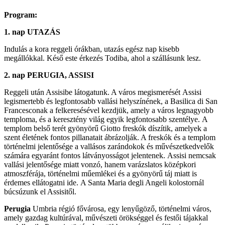
Program:
1. nap UTAZÁS
Indulás a kora reggeli órákban, utazás egész nap kisebb
megállókkal. Késő este érkezés Todiba, ahol a szállásunk lesz.
2. nap
PERUGIA, ASSISI
Reggeli után Assisibe látogatunk. A város megismerését Assisi
legismertebb és legfontosabb vallási helyszínének, a Basilica di San
Francesconak a felkeresésével kezdjük, amely a város legnagyobb
temploma, és a keresztény világ egyik legfontosabb szentélye. A
templom belső terét gyönyörű Giotto freskók díszítik, amelyek a
szent életének fontos pillanatait ábrázolják. A freskók és a templom
történelmi jelentősége a vallásos zarándokok és művészetkedvelők
számára egyaránt fontos látványosságot jelentenek. Assisi nemcsak
vallási jelentősége miatt vonzó, hanem varázslatos középkori
atmoszférája, történelmi műemlékei és a gyönyörű táj miatt is
érdemes ellátogatni ide. A Santa Maria degli Angeli kolostornál
búcsúzunk el Assisitől.
Perugia
Umbria régió fővárosa, egy lenyűgöző, történelmi város,
amely gazdag kultúrával, művészeti örökséggel és festői tájakkal