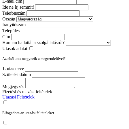
E-mail cím
Ide ne írj semmit!
Telefonszám
Ország
Irányítószám
Település
Cím
Honnan hallottál a szolgáltatásról?
Utasok adatai
Az első utas megyezik a megrendelővel?
1. utas neve
Születési dátum
Megjegyzés
Fizetési és utazási feltételek
Utazási Feltételek
Elfogadom az utazási feltételeket