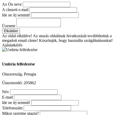
Az Ön neve
A címzett e-mail
Ide ne írj semmit!
Üzenete
Elküldöm
Az oldal elküldve!
Az utazás oldalának hivatkozását továbbítottuk a
megadott email címre! Köszönjük, hogy használta szolgáltatásunkat!
Ajánlatkérés
Umbria felfedezése
Olaszország, Perugia
Útazonosító: 205862
Név
E-mail
Ide ne írj semmit!
Telefonszám
Mikor szeretne utazni?