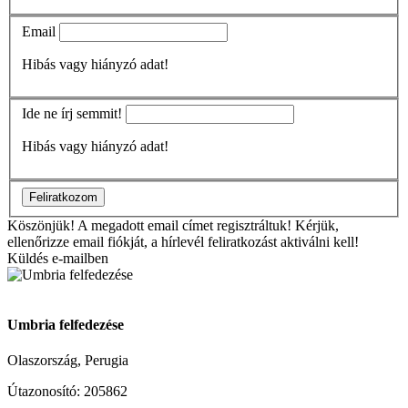
Email
Hibás vagy hiányzó adat!
Ide ne írj semmit!
Hibás vagy hiányzó adat!
Feliratkozom
Köszönjük!
A megadott email címet regisztráltuk! Kérjük,
ellenőrizze email fiókját, a hírlevél feliratkozást aktiválni kell!
Küldés e-mailben
Umbria felfedezése
Olaszország, Perugia
Útazonosító: 205862