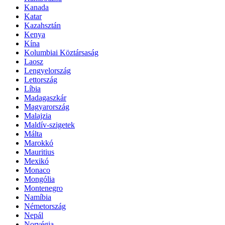
Kanada
Katar
Kazahsztán
Kenya
Kína
Kolumbiai Köztársaság
Laosz
Lengyelország
Lettország
Líbia
Madagaszkár
Magyarország
Malajzia
Maldív-szigetek
Málta
Marokkó
Mauritius
Mexikó
Monaco
Mongólia
Montenegro
Namíbia
Németország
Nepál
Norvégia