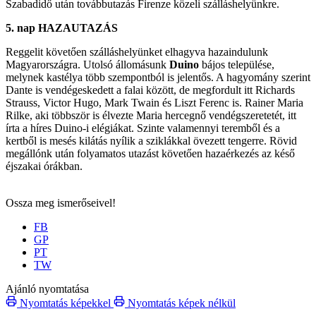
Szabadidő után továbbutazás Firenze közeli szálláshelyünkre.
5. nap HAZAUTAZÁS
Reggelit követően szálláshelyünket elhagyva hazaindulunk
Magyarországra. Utolsó állomásunk
Duino
bájos települése,
melynek kastélya több szempontból is jelentős. A hagyomány szerint
Dante is vendégeskedett a falai között, de megfordult itt Richards
Strauss, Victor Hugo, Mark Twain és Liszt Ferenc is. Rainer Maria
Rilke, aki többször is élvezte Maria hercegnő vendégszeretetét, itt
írta a híres Duino-i elégiákat. Szinte valamennyi teremből és a
kertből is mesés kilátás nyílik a sziklákkal övezett tengerre. Rövid
megállónk után folyamatos utazást követően hazaérkezés az késő
éjszakai órákban.
Ossza meg ismerőseivel!
FB
GP
PT
TW
Ajánló nyomtatása
Nyomtatás képekkel
Nyomtatás képek nélkül