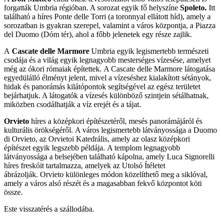
forgatták Umbria régióban. A sorozat egyik fő helyszíne
Spoleto.
Itt
található a híres Ponte delle Torri (a toronnyal ellátott híd), amely a
sorozatban is gyakran szerepel, valamint a város központja, a Piazza
del Duomo (Dóm tér), ahol a főbb jelenetek egy része zajlik.
A
Cascate delle Marmore
Umbria egyik legismertebb természeti
csodája és a világ egyik legnagyobb mesterséges vízesése, amelyet
még az ókori rómaiak építettek. A Cascate delle Marmore látogatása
egyedülálló élményt jelent, mivel a vízeséshez kialakított sétányok,
hidak és panorámás kilátópontok segítségével az egész területet
bejárhatjuk. A látogatók a vízesés különböző szintjein sétálhatnak,
miközben csodálhatják a víz erejét és a tájat.
Orvieto
híres a középkori építészetéről, mesés panorámájáról és
kulturális örökségéről. A város legismertebb látványossága a Duomo
di Orvieto, az Orvietoi Katedrális, amely az olasz középkori
építészet egyik legszebb példája. A templom legnagyobb
látványossága a belsejében található kápolna, amely Luca Signorelli
híres freskóit tartalmazza, amelyek az Utolsó Ítéletet
ábrázolják. Orvieto különleges módon közelíthető meg a siklóval,
amely a város alsó részét és a magasabban fekvő központot köti
össze.
Este visszatérés a szállodába.