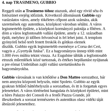
4. nap TRASIMENO, GUBBIO
Reggeli után
a Trasimeno tóhoz
utazunk, ahol egy rövid séta és
fotószünet erejéig időzünk. Következő állomásunk
Gubbio
egy
varázslatos város, amely tökéletes célpont azok számára, akik
szeretnének egy autentikus, középkori városban sétálni. A város
legismertebb épülete, a középkori kormányzó palotája a főtéren. A
dóm a város legfontosabb vallási épülete, amely a 12. században
épült, melyhez jó időben felvonóval is fel lehet jutni. A templom
gyönyörű belső terét festett freskók és gótikus elemek
díszítik. Gubbio egyik legismertebb eseménye a Corsa dei Ceri,
vagyis a „Gyertyák futása”. Ez a hagyományos ünnep több mint
1.000 éves múltra tekint vissza. Az Eugubine táblák a legfontosabb
etruszk műemlékek közé tartoznak, és értékes bepillantást nyújtanak
a pre-római Umbriában zajló vallási szertartásokba és
hagyományokba.
Gubbio
városának is van kötődése a
Don Matteo
sorozathoz, bár
nem annyira központi helyszín, mint Spoleto. Gubbio az egyik
gyakran feltűnő háttérhelyszín a sorozatban, és itt is forgattak egyes
jeleneteket. A város történelmi hangulata és középkori épületei, mint
a híres Palazzo dei Consoli és a festői Piazza Grande, jól
illeszkednek a sorozat természetes és autentikus olasz vidéki táját
ábrázoló jeleneteihez.