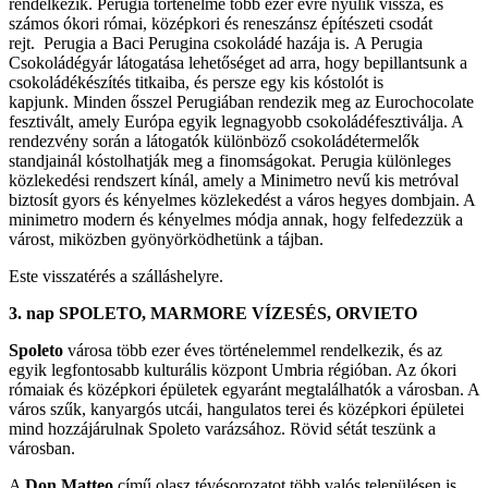
rendelkezik. Perugia történelme több ezer évre nyúlik vissza, és
számos ókori római, középkori és reneszánsz építészeti csodát
rejt. Perugia a Baci Perugina csokoládé hazája is. A Perugia
Csokoládégyár látogatása lehetőséget ad arra, hogy bepillantsunk a
csokoládékészítés titkaiba, és persze egy kis kóstolót is
kapjunk. Minden ősszel Perugiában rendezik meg az Eurochocolate
fesztivált, amely Európa egyik legnagyobb csokoládéfesztiválja. A
rendezvény során a látogatók különböző csokoládétermelők
standjainál kóstolhatják meg a finomságokat. Perugia különleges
közlekedési rendszert kínál, amely a Minimetro nevű kis metróval
biztosít gyors és kényelmes közlekedést a város hegyes dombjain. A
minimetro modern és kényelmes módja annak, hogy felfedezzük a
várost, miközben gyönyörködhetünk a tájban.
Este visszatérés a szálláshelyre.
3. nap SPOLETO, MARMORE VÍZESÉS, ORVIETO
Spoleto
városa több ezer éves történelemmel rendelkezik, és az
egyik legfontosabb kulturális központ Umbria régióban. Az ókori
rómaiak és középkori épületek egyaránt megtalálhatók a városban. A
város szűk, kanyargós utcái, hangulatos terei és középkori épületei
mind hozzájárulnak Spoleto varázsához. Rövid sétát teszünk a
városban.
A
Don Matteo
című olasz tévésorozatot több valós településen is