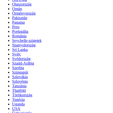
Olaszország
Omán
Örményország
Pakisztán
Panama
Peru
Portugália
Románia
Seychelle-szigetek
Spanyolország
Srí Lanka
Svájc
Svédország
Szaúd-Arábia
Szerbia
Szingapúr
Szlovákia
Szlovénia
Tanzánia
Thaiföld
Törökország
Tunézia
Uganda
USA