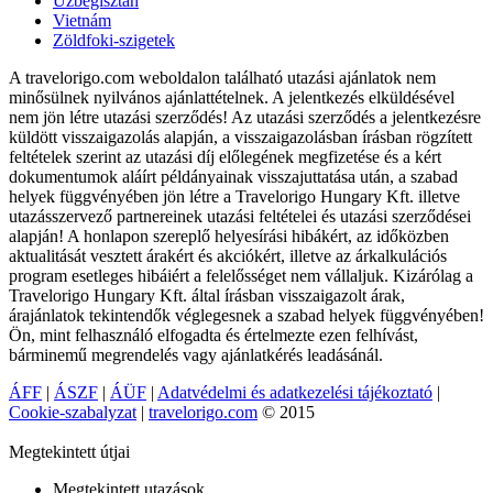
Üzbegisztán
Vietnám
Zöldfoki-szigetek
A travelorigo.com weboldalon található utazási ajánlatok nem
minősülnek nyilvános ajánlattételnek. A jelentkezés elküldésével
nem jön létre utazási szerződés! Az utazási szerződés a jelentkezésre
küldött visszaigazolás alapján, a visszaigazolásban írásban rögzített
feltételek szerint az utazási díj előlegének megfizetése és a kért
dokumentumok aláírt példányainak visszajuttatása után, a szabad
helyek függvényében jön létre a Travelorigo Hungary Kft. illetve
utazásszervező partnereinek utazási feltételei és utazási szerződései
alapján! A honlapon szereplő helyesírási hibákért, az időközben
aktualitását vesztett árakért és akciókért, illetve az árkalkulációs
program esetleges hibáiért a felelősséget nem vállaljuk. Kizárólag a
Travelorigo Hungary Kft. által írásban visszaigazolt árak,
árajánlatok tekintendők véglegesnek a szabad helyek függvényében!
Ön, mint felhasználó elfogadta és értelmezte ezen felhívást,
bárminemű megrendelés vagy ajánlatkérés leadásánál.
ÁFF
|
ÁSZF
|
ÁÜF
|
Adatvédelmi és adatkezelési tájékoztató
|
Cookie-szabalyzat
|
travelorigo.com
© 2015
Megtekintett útjai
Megtekintett utazások