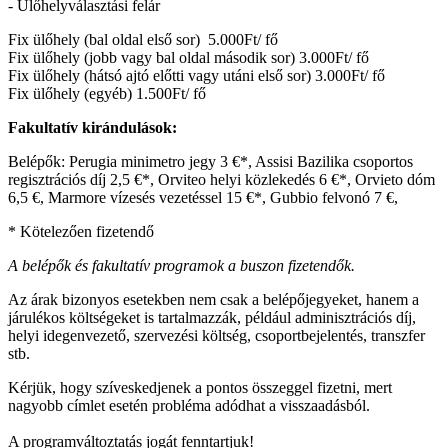
- Ülőhelyválasztási felár
Fix ülőhely (bal oldal első sor) 5.000Ft/ fő
Fix ülőhely (jobb vagy bal oldal második sor) 3.000Ft/ fő
Fix ülőhely (hátsó ajtó előtti vagy utáni első sor) 3.000Ft/ fő
Fix ülőhely (egyéb) 1.500Ft/ fő
Fakultatív kirándulások:
Belépők: Perugia minimetro jegy 3 €*, Assisi Bazilika csoportos
regisztrációs díj 2,5 €*, Orviteo helyi közlekedés 6 €*, Orvieto dóm
6,5 €, Marmore vízesés vezetéssel 15 €*, Gubbio felvonó 7 €,
* Kötelezően fizetendő
A belépők és fakultatív programok a buszon fizetendők.
Az árak bizonyos esetekben nem csak a belépőjegyeket, hanem a
járulékos költségeket is tartalmazzák, például adminisztrációs díj,
helyi idegenvezető, szervezési költség, csoportbejelentés, transzfer
stb.
Kérjük, hogy szíveskedjenek a pontos összeggel fizetni, mert
nagyobb címlet esetén probléma adódhat a visszaadásból.
A programváltoztatás jogát fenntartjuk!