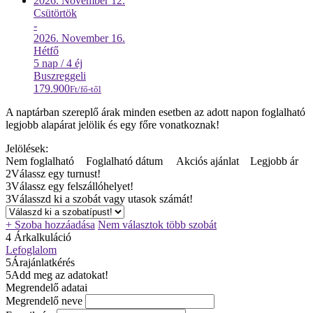
2026. November
12.
Csütörtök
-
2026. November
16.
Hétfő
5 nap / 4 éj
Busz
reggeli
179.900
Ft/fő-től
A naptárban szereplő árak minden esetben az adott napon foglalható
legjobb alapárat jelölik és egy főre vonatkoznak!
Jelölések:
Nem foglalható
Foglalható dátum
Akciós ajánlat
Legjobb ár
2
Válassz egy turnust!
3
Válassz egy felszállóhelyet!
3
Válasszd ki a szobát vagy utasok számát!
+ Szoba hozzáadása
Nem választok több szobát
4
Árkalkuláció
Lefoglalom
5
Árajánlatkérés
5
Add meg az adatokat!
Megrendelő adatai
Megrendelő neve