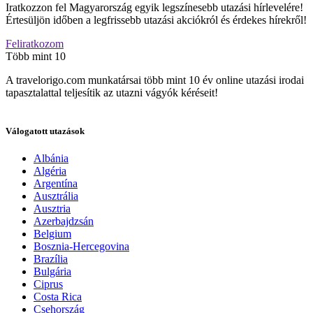
Iratkozzon fel Magyarország egyik legszínesebb utazási hírlevelére!
Értesüljön időben a legfrissebb utazási akciókról és érdekes hírekről!
Feliratkozom
Több mint 10
A travelorigo.com munkatársai több mint 10 év online utazási irodai
tapasztalattal teljesítik az utazni vágyók kéréseit!
Válogatott utazások
Albánia
Algéria
Argentína
Ausztrália
Ausztria
Azerbajdzsán
Belgium
Bosznia-Hercegovina
Brazília
Bulgária
Ciprus
Costa Rica
Csehország