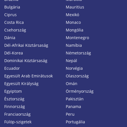
Bulgária
Mauritius
Ciprus
Mexikó
Costa Rica
Monaco
Csehország
Mongólia
Dánia
Montenegro
Dél-Afrikai Köztársaság
Namíbia
Dél-Korea
Németország
Dominikai Köztársaság
Nepál
Ecuador
Norvégia
Egyesült Arab Emirátusok
Olaszország
Egyesült Királyság
Omán
Egyiptom
Örményország
Észtország
Pakisztán
Finnország
Panama
Franciaország
Peru
Fülöp-szigetek
Portugália