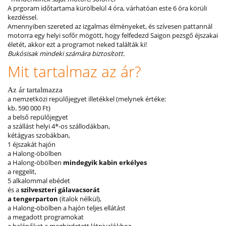
A prgoram időtartama kürölbelül 4 óra, várhatóan este 6 óra körüli
kezdéssel.
Amennyiben szereted az izgalmas élményeket, és szívesen pattannál
motorra egy helyi sofőr mögött, hogy felfedezd Saigon pezsgő éjszakai
életét, akkor ezt a programot neked találták ki!
Bukósisak mindeki számára biztosított.
Mit tartalmaz az ár?
Az ár tartalmazza
a nemzetközi repülőjegyet illetékkel (melynek értéke:
kb. 590 000 Ft)
a belső repülőjegyet
a szállást helyi 4*-os szállodákban,
kétágyas szobákban,
1 éjszakát hajón
a Halong-öbölben
a Halong-öbölben
mindegyik kabin erkélyes
a reggelit,
5 alkalommal ebédet
és a
szilveszteri gálavacsorát
a tengerparton
(italok nélkül),
a Halong-öbölben a hajón teljes ellátást
a megadott programokat