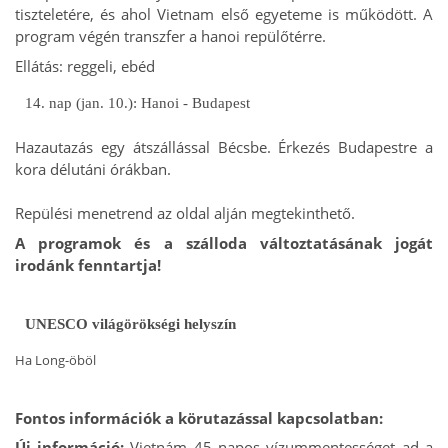
tiszteletére, és ahol Vietnam első egyeteme is működött. A
program végén transzfer a hanoi repülőtérre.
Ellátás: reggeli, ebéd
14. nap (jan. 10.): Hanoi - Budapest
Hazautazás egy átszállással Bécsbe. Érkezés Budapestre a
kora délutáni órákban.
Repülési menetrend az oldal alján megtekinthető.
A programok és a szálloda változtatásának jogát
irodánk fenntartja!
UNESCO világörökségi helyszín
Ha Long-öböl
Fontos információk a körutazással kapcsolatban:
Új információ:
Vietnám 45 napos vízummentességet ad a