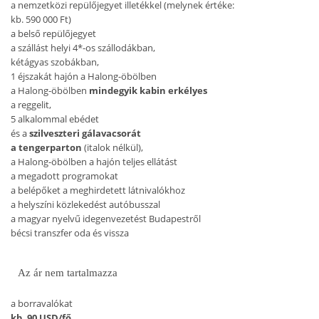
a nemzetközi repülőjegyet illetékkel (melynek értéke:
kb. 590 000 Ft)
a belső repülőjegyet
a szállást helyi 4*-os szállodákban,
kétágyas szobákban,
1 éjszakát hajón
a Halong-öbölben
a Halong-öbölben
mindegyik kabin erkélyes
a reggelit,
5 alkalommal ebédet
és a
szilveszteri gálavacsorát
a tengerparton
(italok nélkül),
a Halong-öbölben a hajón teljes ellátást
a megadott programokat
a belépőket a meghirdetett látnivalókhoz
a helyszíni közlekedést autóbusszal
a magyar nyelvű idegenvezetést Budapestről
bécsi transzfer oda és vissza
Az ár nem tartalmazza
a borravalókat
kb. 90 USD/fő