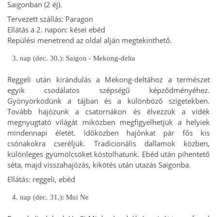
Saigonban (2 éj).
Tervezett szállás: Paragon
Ellátás a 2. napon: kései ebéd
Repülési menetrend az oldal alján megtekinthető.
3. nap (dec. 30.): Saigon - Mekong-delta
Reggeli után kirándulás a Mekong-deltához a természet
egyik csodálatos szépségű képződményéhez.
Gyönyörködünk a tájban és a különböző szigetekben.
Tovább hajózunk a csatornákon és élvezzük a vidék
megnyugtató világát miközben megfigyelhetjük a helyiek
mindennapi életét. Időközben hajónkat pár fős kis
csónakokra cseréljük. Tradicionális dallamok közben,
különleges gyümölcsöket kóstolhatunk. Ebéd után pihentető
séta, majd visszahajózás, kikötés után utazás Saigonba.
Ellátás: reggeli, ebéd
4. nap (dec. 31.): Mui Ne