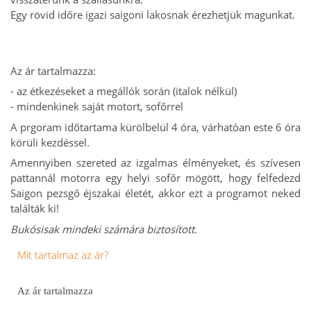
Egy rövid időre igazi saigoni lakosnak érezhetjük magunkat.
Az ár tartalmazza:
- az étkezéseket a megállók során (italok nélkül)
- mindenkinek saját motort, sofőrrel
A prgoram időtartama kürölbelül 4 óra, várhatóan este 6 óra
körüli kezdéssel.
Amennyiben szereted az izgalmas élményeket, és szívesen
pattannál motorra egy helyi sofőr mögött, hogy felfedezd
Saigon pezsgő éjszakai életét, akkor ezt a programot neked
találták ki!
Bukósisak mindeki számára biztosított.
Mit tartalmaz az ár?
Az ár tartalmazza