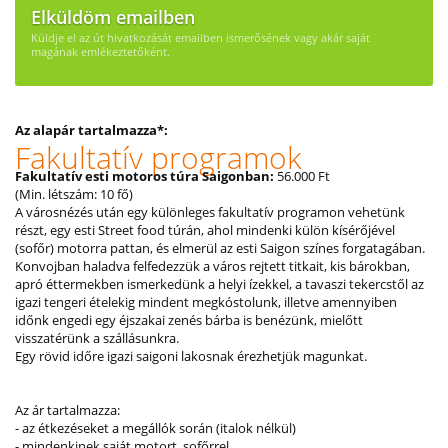
Elküldöm emailben
Küldje el az út hivatkozását emailben ismerősének vagy akár saját
magának emlékeztetőként.
Az alapár tartalmazza*:
Fakultatív programok
Fakultatív esti motoros túra Saigonban:
56.000 Ft
(Min. létszám: 10 fő)
A városnézés után egy különleges fakultatív programon vehetünk
részt, egy esti Street food túrán, ahol mindenki külön kísérőjével
(sofőr) motorra pattan, és elmerül az esti Saigon színes forgatagában.
Konvojban haladva felfedezzük a város rejtett titkait, kis bárokban,
apró éttermekben ismerkedünk a helyi ízekkel, a tavaszi tekercstől az
igazi tengeri ételekig mindent megkóstolunk, illetve amennyiben
időnk engedi egy éjszakai zenés bárba is benézünk, mielőtt
visszatérünk a szállásunkra.
Egy rövid időre igazi saigoni lakosnak érezhetjük magunkat.
Az ár tartalmazza:
- az étkezéseket a megállók során (italok nélkül)
- mindenkinek saját motort, sofőrrel