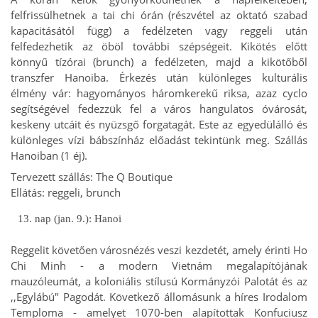
felfrissülhetnek a tai chi órán (részvétel az oktató szabad
kapacitásától függ) a fedélzeten vagy reggeli után
felfedezhetik az öböl további szépségeit. Kikötés előtt
könnyű tízórai (brunch) a fedélzeten, majd a kikötőből
transzfer Hanoiba. Érkezés után különleges kulturális
élmény vár: hagyományos háromkerekű riksa, azaz cyclo
segítségével fedezzük fel a város hangulatos óvárosát,
keskeny utcáit és nyüzsgő forgatagát. Este az egyedülálló és
különleges vízi bábszínház előadást tekintünk meg. Szállás
Hanoiban (1 éj).
Tervezett szállás:
The Q Boutique
Ellátás: reggeli, brunch
13. nap (jan. 9.): Hanoi
Reggelit követően városnézés veszi kezdetét, amely érinti Ho
Chi Minh - a modern Vietnám megalapítójának
mauzóleumát, a koloniális stílusú Kormányzói Palotát és az
,,Egylábú" Pagodát. Következő állomásunk a híres Irodalom
Temploma - amelyet 1070-ben alapítottak Konfuciusz