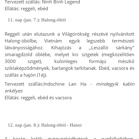
Tervezett szállás:
Ninh Binh Legend
E
llátás: reggeli, ebéd
11. nap (jan. 7.): Halong-öböl
Reggeli után elutazunk a Világörökség részévé nyilvánított
Halong-öbölbe, Vietnám egyik legszebb természeti
látványosságához. Kihajózás a ,,Leszálló sárkány"
smaragdzöld öblébe, melyet kis szigetek (megközelítően
3000 sziget), különleges formájú mészkő
sziklaképződmények, barlangok tarkítanak. Ebéd, vacsora és
szállás a hajón (1éj).
Tervezett szállás:
Indochine Lan Ha
-
mindegyik kabin
erkélyes
Ellátás: reggeli, ebéd és vacsora
12. nap (jan. 8.): Halong-öböl - Hanoi
A korán kelők gyönyörködhetnek a napfelkeltében,