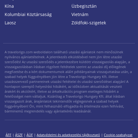
Kína
Üzbegisztán
Kolumbiai Köztársaság
Vietnám
Laosz
Zöldfoki-szigetek
A travelorigo.com weboldalon található utazási ajánlatok nem minősülnek
nyilvános ajánlattételnek. A jelentkezés elküldésével nem jön létre utazási
szerződés! Az utazási szerződés a jelentkezésre küldött visszaigazolás alapján, a
visszaigazolásban írásban rögzített feltételek szerint az utazási díj előlegének
megfizetése és a kért dokumentumok aláírt példányainak visszajuttatása után, a
szabad helyek függvényében jön létre a Travelorigo Hungary Kft. illetve
utazásszervező partnereinek utazási feltételei és utazási szerződései alapján! A
honlapon szereplő helyesírási hibákért, az időközben aktualitását vesztett
árakért és akciókért, illetve az árkalkulációs program esetleges hibáiért a
felelősséget nem vállaljuk. Kizárólag a Travelorigo Hungary Kft. által írásban
visszaigazolt árak, árajánlatok tekintendők véglegesnek a szabad helyek
függvényében! Ön, mint felhasználó elfogadta és értelmezte ezen felhívást,
bárminemű megrendelés vagy ajánlatkérés leadásánál.
ÁFF
|
ÁSZF
|
ÁÜF
|
Adatvédelmi és adatkezelési tájékoztató
|
Cookie-szabalyzat