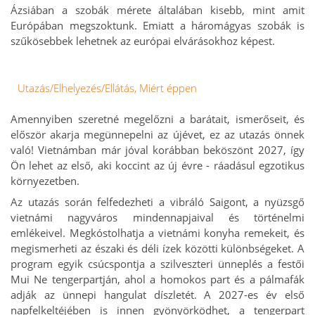
Ázsiában a szobák mérete általában kisebb, mint amit
Európában megszoktunk. Emiatt a háromágyas szobák is
szűkösebbek lehetnek az európai elvárásokhoz képest.
Utazás/Elhelyezés/Ellátás, Miért éppen
Amennyiben szeretné megelőzni a barátait, ismerőseit, és
először akarja megünnepelni az újévet, ez az utazás önnek
való! Vietnámban már jóval korábban beköszönt 2027, így
Ön lehet az első, aki koccint az új évre - ráadásul egzotikus
környezetben.
Az utazás során felfedezheti a vibráló Saigont, a nyüzsgő
vietnámi nagyváros mindennapjaival és történelmi
emlékeivel. Megkóstolhatja a vietnámi konyha remekeit, és
megismerheti az északi és déli ízek közötti különbségeket. A
program egyik csúcspontja a szilveszteri ünneplés a festői
Mui Ne tengerpartján, ahol a homokos part és a pálmafák
adják az ünnepi hangulat díszletét. A 2027-es év első
napfelkeltéjében is innen gyönyörködhet, a tengerpart