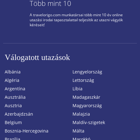
Több mint 10
A travelorigo.com munkatársai több mint 10 év online
utazási irodai tapasztalattal teljesítik az utazni vágyók
kéréseit!
Válogatott utazások
Albánia
Lengyelország
Algéria
Lettország
Argentína
Líbia
Ausztrália
Madagaszkár
Ausztria
Magyarország
Azerbajdzsán
Malajzia
Belgium
Maldív-szigetek
Bosznia-Hercegovina
Málta
Brazília
Marokkó