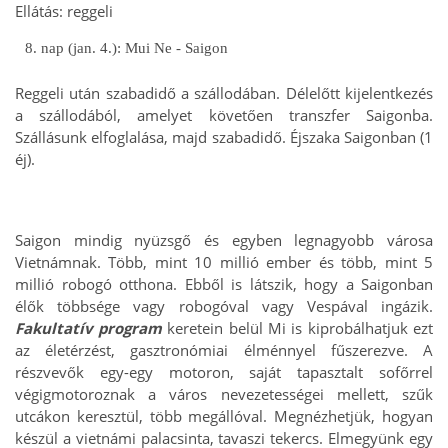
Ellátás: reggeli
8. nap (jan. 4.): Mui Ne - Saigon
Reggeli után szabadidő a szállodában. Délelőtt kijelentkezés
a szállodából, amelyet követően transzfer Saigonba.
Szállásunk elfoglalása, majd szabadidő. Éjszaka Saigonban (1
éj).
Saigon mindig nyüzsgő és egyben legnagyobb városa
Vietnámnak. Több, mint 10 millió ember és több, mint 5
millió robogó otthona. Ebből is látszik, hogy a Saigonban
élők többsége vagy robogóval vagy Vespával ingázik.
Fakultatív program
keretein belül Mi is kiprobálhatjuk ezt
az életérzést, gasztronómiai élménnyel fűszerezve. A
részvevők egy-egy motoron, saját tapasztalt sofőrrel
végigmotoroznak a város nevezetességei mellett, szűk
utcákon keresztül, több megállóval. Megnézhetjük, hogyan
készül a vietnámi palacsinta, tavaszi tekercs. Elmegyünk egy