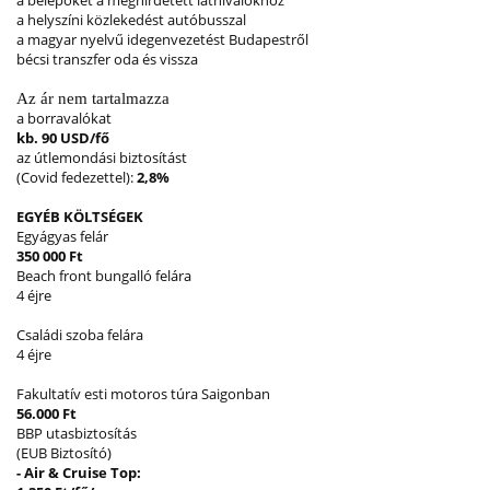
a belépőket a meghirdetett látnivalókhoz
a helyszíni közlekedést autóbusszal
a magyar nyelvű idegenvezetést Budapestről
bécsi transzfer oda és vissza
Az ár nem tartalmazza
a borravalókat
kb. 90 USD/fő
az útlemondási biztosítást
(Covid fedezettel):
2,8%
EGYÉB KÖLTSÉGEK
Egyágyas felár
350 000 Ft
Beach front bungalló felára
4 éjre
Családi szoba felára
4 éjre
Fakultatív esti motoros túra Saigonban
56.000 Ft
BBP utasbiztosítás
(EUB Biztosító)
- Air & Cruise Top: