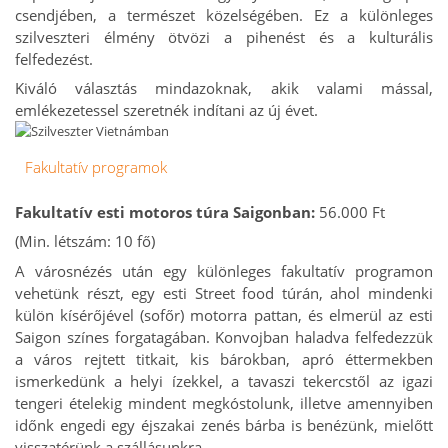
csendjében, a természet közelségében. Ez a különleges
szilveszteri élmény ötvözi a pihenést és a kulturális
felfedezést.
Kiváló választás mindazoknak, akik valami mással,
emlékezetessel szeretnék indítani az új évet.
Fakultatív programok
Fakultatív esti motoros túra Saigonban:
56.000 Ft
(Min. létszám: 10 fő)
A városnézés után egy különleges fakultatív programon
vehetünk részt, egy esti Street food túrán, ahol mindenki
külön kísérőjével (sofőr) motorra pattan, és elmerül az esti
Saigon színes forgatagában. Konvojban haladva felfedezzük
a város rejtett titkait, kis bárokban, apró éttermekben
ismerkedünk a helyi ízekkel, a tavaszi tekercstől az igazi
tengeri ételekig mindent megkóstolunk, illetve amennyiben
időnk engedi egy éjszakai zenés bárba is benézünk, mielőtt
visszatérünk a szállásunkra.