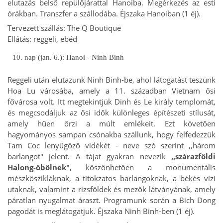
elutazás belső repülőjárattal Hanoiba. Megérkezés az esti
órákban. Transzfer a szállodába. Éjszaka Hanoiban (1 éj).
Tervezett szállás:
The Q Boutique
E
llátás: reggeli, ebéd
10. nap (jan. 6.): Hanoi - Ninh Binh
Reggeli után elutazunk Ninh Binh-be, ahol látogatást teszünk
Hoa Lu városába, amely a 11. században Vietnam ősi
fővárosa volt. Itt megtekintjük Dinh és Le király templomát,
és megcsodáljuk az ősi idők különleges építészeti stílusát,
amely hűen őrzi a múlt emlékeit. Ezt követően
hagyományos sampan csónakba szállunk, hogy felfedezzük
Tam Coc lenyűgöző vidékét - neve szó szerint ,,három
barlangot" jelent. A tájat gyakran nevezik
,,szárazföldi
Halong-öbölnek"
, köszönhetően a monumentális
mészkőszikláknak, a titokzatos barlangoknak, a békés vízi
utaknak, valamint a rizsföldek és mezők látványának, amely
páratlan nyugalmat áraszt. Programunk során a Bich Dong
pagodát is meglátogatjuk. Éjszaka Ninh Binh-ben (1 éj).