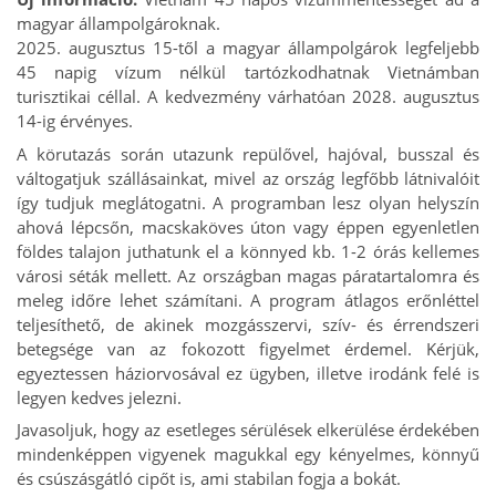
magyar állampolgároknak.
2025. augusztus 15-től a magyar állampolgárok legfeljebb
45 napig vízum nélkül tartózkodhatnak Vietnámban
turisztikai céllal. A kedvezmény várhatóan 2028. augusztus
14-ig érvényes.
A körutazás során utazunk repülővel, hajóval, busszal és
váltogatjuk szállásainkat, mivel az ország legfőbb látnivalóit
így tudjuk meglátogatni. A programban lesz olyan helyszín
ahová lépcsőn, macskaköves úton vagy éppen egyenletlen
földes talajon juthatunk el a könnyed kb. 1-2 órás kellemes
városi séták mellett. Az országban magas páratartalomra és
meleg időre lehet számítani. A program átlagos erőnléttel
teljesíthető, de akinek mozgásszervi, szív- és érrendszeri
betegsége van az fokozott figyelmet érdemel. Kérjük,
egyeztessen háziorvosával ez ügyben, illetve irodánk felé is
legyen kedves jelezni.
Javasoljuk, hogy az esetleges sérülések elkerülése érdekében
mindenképpen vigyenek magukkal egy kényelmes, könnyű
és csúszásgátló cipőt is, ami stabilan fogja a bokát.