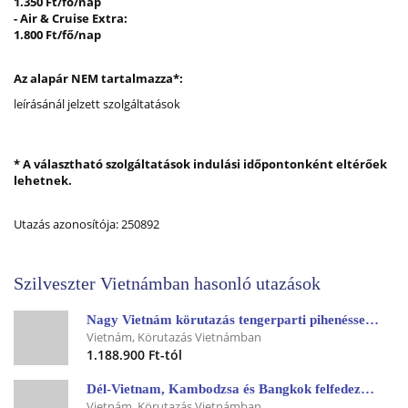
1.350 Ft/fő/nap
- Air & Cruise Extra:
1.800 Ft/fő/nap
Az alapár NEM tartalmazza*:
leírásánál jelzett szolgáltatások
* A választható szolgáltatások indulási időpontonként eltérőek
lehetnek.
Utazás azonosítója: 250892
Szilveszter Vietnámban hasonló utazások
Nagy Vietnám körutazás tengerparti pihenéssel - csoportos körutazás tengerparti pihenéssel
Vietnám, Körutazás Vietnámban
1.188.900 Ft-tól
Dél-Vietnam, Kambodzsa és Bangkok felfedezése thaiföldi trópusi pihenéssel - 2027. február
Vietnám, Körutazás Vietnámban