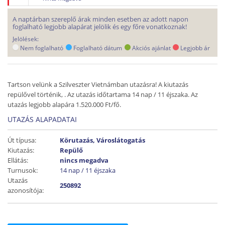
A naptárban szereplő árak minden esetben az adott napon
foglalható legjobb alapárat jelölik és egy főre vonatkoznak!
Jelölések:
Nem foglalható
Foglalható dátum
Akciós ajánlat
Legjobb ár
Tartson velünk a Szilveszter Vietnámban utazásra! A kiutazás
repülővel történik, . Az utazás időtartama 14 nap / 11 éjszaka. Az
utazás legjobb alapára 1.520.000 Ft/fő.
UTAZÁS ALAPADATAI
Út típusa:
Körutazás, Városlátogatás
Kiutazás:
Repülő
Ellátás:
nincs megadva
Turnusok:
14 nap / 11 éjszaka
Utazás
250892
azonosítója: