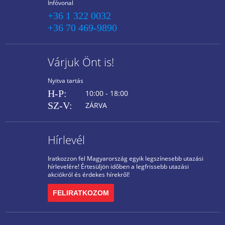
Infóvonal
+36 1 322 0032
+36 70 469-9890
Várjuk Önt is!
Nyitva tartás
H-P:
10:00 - 18:00
SZ-V:
ZÁRVA
Hírlevél
Iratkozzon fel Magyarország egyik legszínesebb utazási
hírlevelére! Értesüljön időben a legfrissebb utazási
akciókról és érdekes hírekről!
FELIRATKOZOM