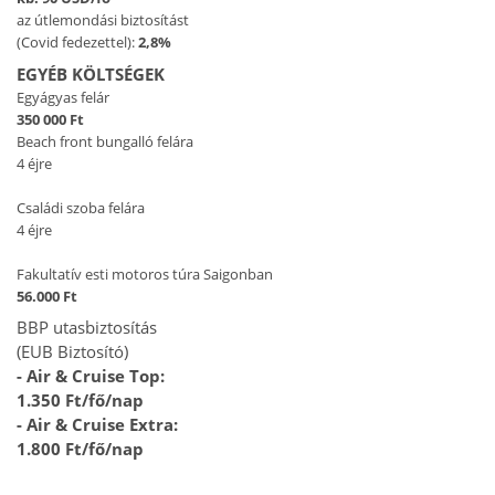
az útlemondási biztosítást
(Covid fedezettel):
2,8%
EGYÉB KÖLTSÉGEK
Egyágyas felár
350 000 Ft
Beach front bungalló felára
4 éjre
Családi szoba felára
4 éjre
Fakultatív esti motoros túra Saigonban
56.000 Ft
BBP utasbiztosítás
(EUB Biztosító)
- Air & Cruise Top:
1.350 Ft/fő/nap
- Air & Cruise Extra:
1.800 Ft/fő/nap