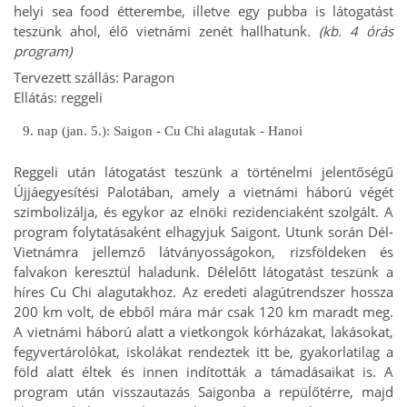
helyi sea food étterembe, illetve egy pubba is látogatást
teszünk ahol, élő vietnámi zenét hallhatunk
. (kb. 4 órás
program)
Tervezett szállás: Paragon
Ellátás: reggeli
9. nap (jan. 5.): Saigon - Cu Chi alagutak - Hanoi
Reggeli után látogatást teszünk a történelmi jelentőségű
Újjáegyesítési Palotában, amely a vietnámi háború végét
szimbolizálja, és egykor az elnöki rezidenciaként szolgált. A
program folytatásaként elhagyjuk Saigont. Utunk során Dél-
Vietnámra jellemző látványosságokon, rizsföldeken és
falvakon keresztül haladunk. Délelőtt látogatást teszünk a
híres Cu Chi alagutakhoz. Az eredeti alagútrendszer hossza
200 km volt, de ebből mára már csak 120 km maradt meg.
A vietnámi háború alatt a vietkongok kórházakat, lakásokat,
fegyvertárolókat, iskolákat rendeztek itt be, gyakorlatilag a
föld alatt éltek és innen indították a támadásaikat is. A
program után visszautazás Saigonba a repülőtérre, majd