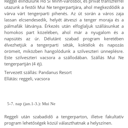
Reggel elindulunk Ho Si Minh-városból, és privát transzferrel
utazunk a festői Mui Ne tengerpartjára, ahol megkezdődik a
várva várt tengerparti pihenés. Az út során a város zaja
lassan elcsendesedik, helyét átveszi a tenger moraja és a
pálmafák látványa. Érkezés után elfoglaljuk szállásunkat a
homokos part közelében, ahol már a nyugalom és a
napsütés az úr. Délutánt szabad program keretében
élvezhetjük a tengerparti séták, koktélok és napozás
örömeit, miközben hangolódunk a szilveszteri ünneplésre.
Este szilveszteri vacsora a szállodában. Szállás Mui Ne
tengerpartján (4 éj).
Tervezett szállás: Pandanus Resort
Ellátás: reggeli, vacsora
5-7. nap (jan.1-3.): Mui Ne
Reggeli után szabadidő a tengerparton, illetve fakultatív
program lehetőségek közül választhatnak a helyszínen.