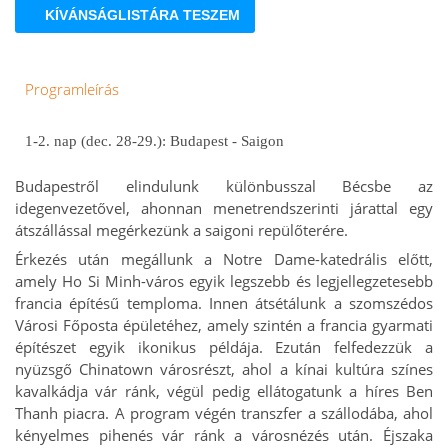
KÍVÁNSÁGLISTÁRA TESZEM
Programleírás
1-2. nap (dec. 28-29.): Budapest - Saigon
Budapestről elindulunk különbusszal Bécsbe az
idegenvezetővel, ahonnan menetrendszerinti járattal egy
átszállással megérkezünk a saigoni repülőterére.
Érkezés után megállunk a Notre Dame-katedrális előtt,
amely Ho Si Minh-város egyik legszebb és legjellegzetesebb
francia építésű temploma. Innen átsétálunk a szomszédos
Városi Főposta épületéhez, amely szintén a francia gyarmati
építészet egyik ikonikus példája. Ezután felfedezzük a
nyüzsgő Chinatown városrészt, ahol a kínai kultúra színes
kavalkádja vár ránk, végül pedig ellátogatunk a híres Ben
Thanh piacra. A program végén transzfer a szállodába, ahol
kényelmes pihenés vár ránk a városnézés után. Éjszaka