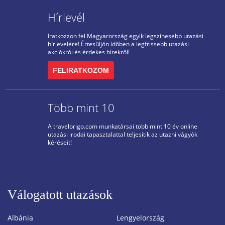
Hírlevél
Iratkozzon fel Magyarország egyik legszínesebb utazási
hírlevelére! Értesüljön időben a legfrissebb utazási
akciókról és érdekes hírekről!
FELIRATKOZOM
Több mint 10
A travelorigo.com munkatársai több mint 10 év online
utazási irodai tapasztalattal teljesítik az utazni vágyók
kéréseit!
Válogatott utazások
Albánia
Lengyelország