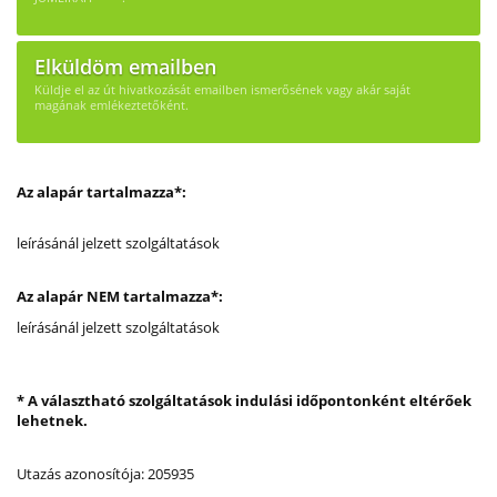
Elküldöm emailben
Küldje el az út hivatkozását emailben ismerősének vagy akár saját
magának emlékeztetőként.
Az alapár tartalmazza*:
leírásánál jelzett szolgáltatások
Az alapár NEM tartalmazza*:
leírásánál jelzett szolgáltatások
* A választható szolgáltatások indulási időpontonként eltérőek
lehetnek.
Utazás azonosítója: 205935