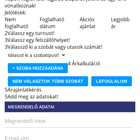
vonatkoznak!
Jelölések:
Nem
Foglalható
Akciós
Legjobb
foglalható
dátum
ajánlat
ár
2
Válassz egy turnust!
3
Válassz egy felszállóhelyet!
3
Válasszd ki a szobát vagy utasok számát!
4
Árkalkuláció
+ SZOBA HOZZÁADÁSA
NEM VÁLASZTOK TÖBB SZOBÁT
LEFOGLALOM
5
Árajánlatkérés
5
Add meg az adatokat!
MEGRENDELŐ ADATAI
Megrendelő neve
E-mail cím