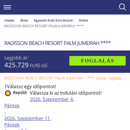
Utazás
Ázsia
Egyesült Arab Emirátusok
Dubai
RADISSON BEACH RESORT PALM JUMEIRAH ****
RADISSON BEACH RESORT PALM JUMEIRAH ****
Legjobb ár:
FOGLALÁS
425.729
Ft/fő-től
RADISSON BEACH RESORT PALM JUMEIRAH **** utazás foglalás
1
Válassz egy időpontot!
Repülő
Válassza ki az indulási időpontot!
2026. Szeptember
4.
Péntek
-
2026. Szeptember
11.
Péntek