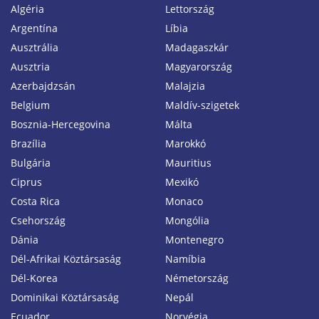
Algéria
Lettország
Argentína
Líbia
Ausztrália
Madagaszkár
Ausztria
Magyarország
Azerbajdzsán
Malajzia
Belgium
Maldív-szigetek
Bosznia-Hercegovina
Málta
Brazília
Marokkó
Bulgária
Mauritius
Ciprus
Mexikó
Costa Rica
Monaco
Csehország
Mongólia
Dánia
Montenegro
Dél-Afrikai Köztársaság
Namíbia
Dél-Korea
Németország
Dominikai Köztársaság
Nepál
Ecuador
Norvégia