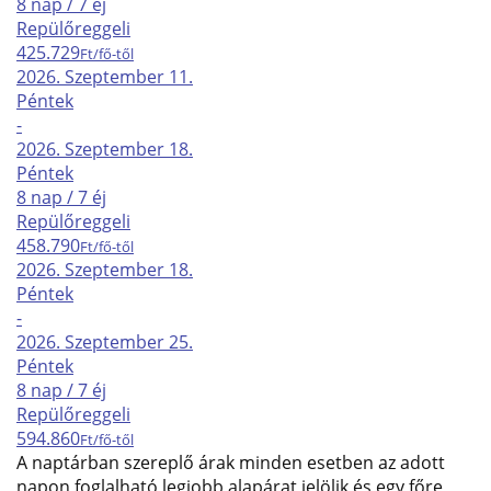
8 nap / 7 éj
Repülő
reggeli
425.729
Ft/fő-től
2026. Szeptember
11.
Péntek
-
2026. Szeptember
18.
Péntek
8 nap / 7 éj
Repülő
reggeli
458.790
Ft/fő-től
2026. Szeptember
18.
Péntek
-
2026. Szeptember
25.
Péntek
8 nap / 7 éj
Repülő
reggeli
594.860
Ft/fő-től
A naptárban szereplő árak minden esetben az adott
napon foglalható legjobb alapárat jelölik és egy főre