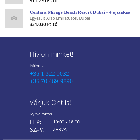
511.270 Ft-tól
Centara Mirage Beach Resort Dubai - 4 éjszakás
Egyesült Arab Emirátusok, Dubai
331.030 Ft-tól
Hívjon minket!
Infóvonal
+36 1 322 0032
+36 70 469-9890
Várjuk Önt is!
Nyitva tartás
H-P:
10:00 - 18:00
SZ-V:
ZÁRVA