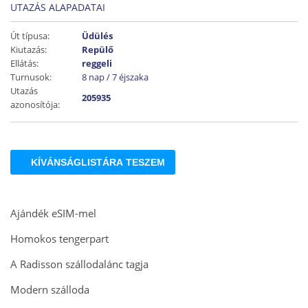
UTAZÁS ALAPADATAI
Út típusa:
Üdülés
Kiutazás:
Repülő
Ellátás:
reggeli
Turnusok:
8 nap / 7 éjszaka
Utazás
205935
azonosítója:
KÍVÁNSÁGLISTÁRA TESZEM
Ajándék eSIM-mel
Homokos tengerpart
A Radisson szállodalánc tagja
Modern szálloda