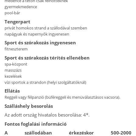
medence a tetőn csak felnőtteknek
gyermekmedence
pool-bár
Tengerpart
privát homokos strand a szállodával szemben
napágyak és napernyők ingyenesen
Sport és szórakozás ingyenesen
fitneszterem
Sport és szórakozás térítés ellenében
spa-központ
masszázs
kezelések
vízi sportok a strandon (helyi szolgáltatóknál)
Ellátás
Reggeli vagy félpanzió (büféreggeli és menüválasztásos vacsora).
Szálláshely besorolás
Az adott ország hivatalos besorolása: 4*.
Fontos foglalási információ
A szállodában érkezéskor 500-2000