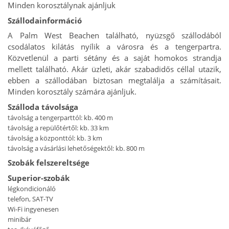
Minden korosztálynak ajánljuk
Szállodainformáció
A Palm West Beachen található, nyüzsgő szállodából
csodálatos kilátás nyílik a városra és a tengerpartra.
Közvetlenül a parti sétány és a saját homokos strandja
mellett található. Akár üzleti, akár szabadidős céllal utazik,
ebben a szállodában biztosan megtalálja a számításait.
Minden korosztály számára ajánljuk.
Szálloda távolsága
távolság a tengerparttól: kb. 400 m
távolság a repülőtértől: kb. 33 km
távolság a központtól: kb. 3 km
távolság a vásárlási lehetőségektől: kb. 800 m
Szobák felszereltsége
Superior-szobák
légkondicionáló
telefon, SAT-TV
Wi-Fi ingyenesen
minibár