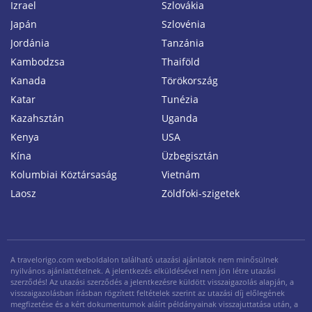
Izrael
Szlovákia
Japán
Szlovénia
Jordánia
Tanzánia
Kambodzsa
Thaiföld
Kanada
Törökország
Katar
Tunézia
Kazahsztán
Uganda
Kenya
USA
Kína
Üzbegisztán
Kolumbiai Köztársaság
Vietnám
Laosz
Zöldfoki-szigetek
A travelorigo.com weboldalon található utazási ajánlatok nem minősülnek
nyilvános ajánlattételnek. A jelentkezés elküldésével nem jön létre utazási
szerződés! Az utazási szerződés a jelentkezésre küldött visszaigazolás alapján, a
visszaigazolásban írásban rögzített feltételek szerint az utazási díj előlegének
megfizetése és a kért dokumentumok aláírt példányainak visszajuttatása után, a