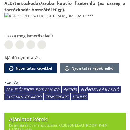
AED/tartózkodás/szoba kaució fizetendő (az összeg a
tartózkodás hosszától függ).
Ossza meg ismerőseivel!
W
Ajánló nyomtatása
Nyomtatás képekkel
Nyomtatás képek nélkül
CÍMKÉK:
20% ELŐLEGGEL FOGLALHATÓ
AKCIÓS
ELŐFOGLALÁSI AKCIÓ
LAST MINUTE AKCIÓ
TENGERPART
ÜDÜLÉS
Ajánlatot kérek!
Kérjen ajánlatot erre az utazásra: RADISSON BEACH RESORT PALM
JUMEIRAH ****!