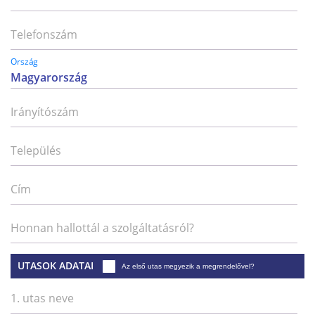
Telefonszám
Ország
Irányítószám
Település
Cím
Honnan hallottál a szolgáltatásról?
UTASOK ADATAI
Az első utas megyezik a megrendelővel?
1. utas neve