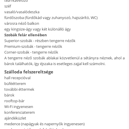
tea-/kávéfőző
széf
vasaló/vasalódeszka
fürdőszoba (fürdőkád vagy zuhanyozó, hajszárító, WC)
városra néző balkon
egy kingsize-ágy vagy két különálló ágy
Szobák felár ellenében
Superior-szobák - részben tengerre nézők
Premium-szobák - tengerre nézők
Corner-szobák - tengerre nézők
A tengerre néző szobák ablakai közvetlenül a sétányra néznek, ahol a
bárok találhatók, így éjszaka is esetleges zajjal kell számolni.
Szálloda felszereltsége
hall recepcióval
büféétterem
további éttermek
bárok
rooftop-bár
Wi-Fi ingyenesen
konferenciaterem
ajándéküzlet
medence (napágyak és napernyők ingyenesen)