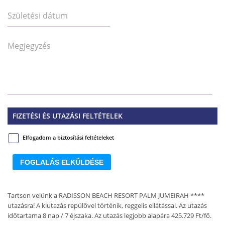
Születési dátum
Megjegyzés
FIZETÉSI ÉS UTAZÁSI FELTÉTELEK
Elfogadom a biztosítási feltételeket
FOGLALÁS ELKÜLDÉSE
Tartson velünk a RADISSON BEACH RESORT PALM JUMEIRAH ****
utazásra! A kiutazás repülővel történik, reggelis ellátással. Az utazás
időtartama 8 nap / 7 éjszaka. Az utazás legjobb alapára 425.729 Ft/fő.