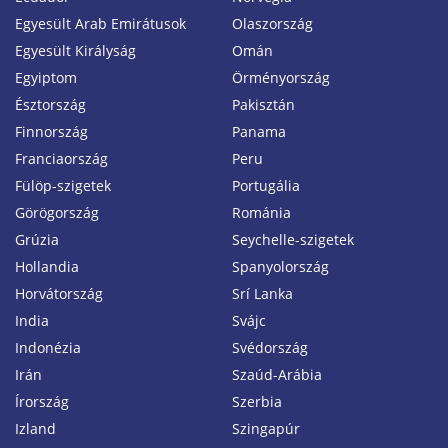
Egyesült Arab Emirátusok
Olaszország
Egyesült Királyság
Omán
Egyiptom
Örményország
Észtország
Pakisztán
Finnország
Panama
Franciaország
Peru
Fülöp-szigetek
Portugália
Görögország
Románia
Grúzia
Seychelle-szigetek
Hollandia
Spanyolország
Horvátország
Srí Lanka
India
Svájc
Indonézia
Svédország
Irán
Szaúd-Arábia
Írország
Szerbia
Izland
Szingapúr