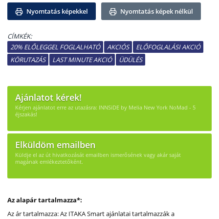
Nyomtatás képekkel
Nyomtatás képek nélkül
CÍMKÉK:
20% ELŐLEGGEL FOGLALHATÓ
AKCIÓS
ELŐFOGLALÁSI AKCIÓ
KÖRUTAZÁS
LAST MINUTE AKCIÓ
ÜDÜLÉS
Ajánlatot kérek!
Kérjen ajánlatot erre az utazásra: INNSiDE by Melia New York NoMad - 5
éjszakás!
Elküldöm emailben
Küldje el az út hivatkozását emailben ismerősének vagy akár saját
magának emlékeztetőként.
Az alapár tartalmazza*:
Az ár tartalmazza: Az ITAKA Smart ajánlatai tartalmazzák a