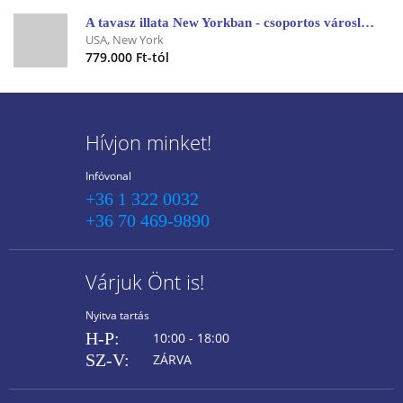
A tavasz illata New Yorkban - csoportos városlátogatás a március 15-i hosszú hétvégén 2027.03.11-17.
USA, New York
779.000 Ft-tól
Hívjon minket!
Infóvonal
+36 1 322 0032
+36 70 469-9890
Várjuk Önt is!
Nyitva tartás
H-P:
10:00 - 18:00
SZ-V:
ZÁRVA