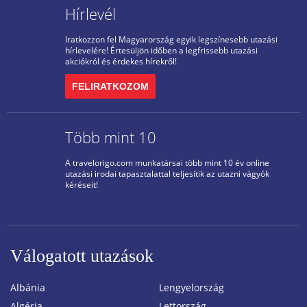
Hírlevél
Iratkozzon fel Magyarország egyik legszínesebb utazási
hírlevelére! Értesüljön időben a legfrissebb utazási
akciókról és érdekes hírekről!
FELIRATKOZOM
Több mint 10
A travelorigo.com munkatársai több mint 10 év online
utazási irodai tapasztalattal teljesítik az utazni vágyók
kéréseit!
Válogatott utazások
Albánia
Lengyelország
Algéria
Lettország