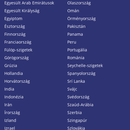
Egyesült Arab Emirátusok
Olaszország
Egyesült Királyság
Omán
Egyiptom
Örményország
Észtország
Pakisztán
Finnország
Panama
Franciaország
Peru
Fülöp-szigetek
Portugália
Görögország
Románia
Grúzia
Seychelle-szigetek
Hollandia
Spanyolország
Horvátország
Srí Lanka
India
Svájc
Indonézia
Svédország
Irán
Szaúd-Arábia
Írország
Szerbia
Izland
Szingapúr
Izrael
Szlovákia