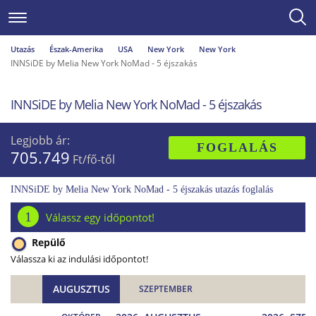
Utazás
Észak-Amerika
USA
New York
New York
INNSiDE by Melia New York NoMad - 5 éjszakás
INNSiDE by Melia New York NoMad - 5 éjszakás
Legjobb ár:
FOGLALÁS
705.749
Ft/fő-től
INNSiDE by Melia New York NoMad - 5 éjszakás utazás foglalás
1
Válassz egy időpontot!
Repülő
Válassza ki az indulási időpontot!
AUGUSZTUS
SZEPTEMBER