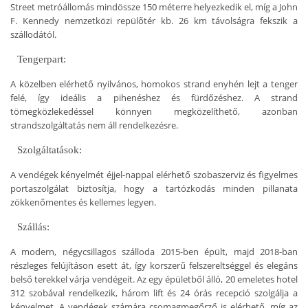
Street metróállomás mindössze 150 méterre helyezkedik el, míg a John
F. Kennedy nemzetközi repülőtér kb. 26 km távolságra fekszik a
szállodától.
Tengerpart:
A közelben elérhető nyilvános, homokos strand enyhén lejt a tenger
felé, így ideális a pihenéshez és fürdőzéshez. A strand
tömegközlekedéssel könnyen megközelíthető, azonban
strandszolgáltatás nem áll rendelkezésre.
Szolgáltatások:
A vendégek kényelmét éjjel-nappal elérhető szobaszerviz és figyelmes
portaszolgálat biztosítja, hogy a tartózkodás minden pillanata
zökkenőmentes és kellemes legyen.
Szállás:
A modern, négycsillagos szálloda 2015-ben épült, majd 2018-ban
részleges felújításon esett át, így korszerű felszereltséggel és elegáns
belső terekkel várja vendégeit. Az egy épületből álló, 20 emeletes hotel
312 szobával rendelkezik, három lift és 24 órás recepció szolgálja a
kényelmet. A vendégek számára csomagmegőrző is elérhető, míg az