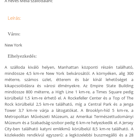
A neves Meliá szállodalánc
Leírás:
Város:
New York
Elhelyezkedés:
A szálloda kiváló helyen, Manhattan központi részén található,
mindössze 4,5 km-re New York belvárosától. A környéken, alig 300
méterre, számos üzlet, étterem és bár kínál lehetőséget a
kikapcsolódásra és városi élményekre. Az Empire State Building
mindössze 800 méterre, a High Line 1 km-re, a Times Square pedig
körülbelül 1,5 km-re érhető el. A Rockefeller Center és a Top of The
Rock körülbelül 2,5 km-re található, míg a Central Park és a Jenga
Tower 3,7 km-re várja a látogatókat. A Brooklyn-híd 5 km-re, a
Metropolitan Művészeti Múzeum, az Amerikai Természettudományi
Múzeum és a Szabadság-szobor pedig 6 km-re helyezkedik el. A Jersey
City-ben található katyni emlékmű körülbelül 8,5 km-re található. A
közlekedés rendkívül egyszerű: a legközelebbi buszmegálló és a 28