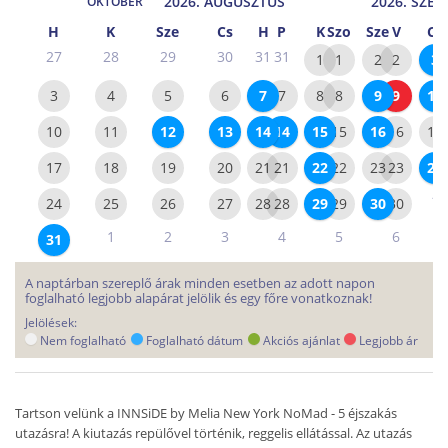
2026. AUGUSZTUS
2026. SZE
OKTÓBER
H
K
Sze
Cs
H
P
K
Szo
Sze
V
Cs
27
28
29
30
31
31
1
1
2
2
3
3
4
5
6
7
7
8
8
9
9
10
10
11
12
13
14
14
15
15
16
16
17
17
18
19
20
21
21
22
22
23
23
24
1
24
25
26
27
28
28
29
29
30
30
1
2
3
4
5
6
31
A naptárban szereplő árak minden esetben az adott napon
foglalható legjobb alapárat jelölik és egy főre vonatkoznak!
Jelölések:
Nem foglalható
Foglalható dátum
Akciós ajánlat
Legjobb ár
Tartson velünk a INNSiDE by Melia New York NoMad - 5 éjszakás
utazásra! A kiutazás repülővel történik, reggelis ellátással. Az utazás