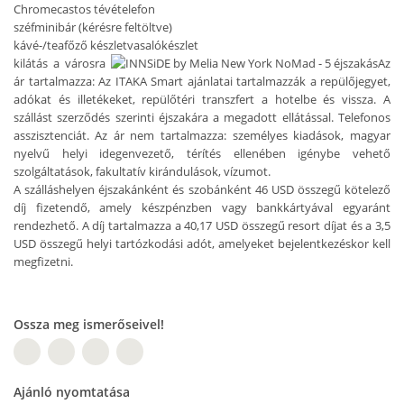
Chromecastos tévé
telefon
széf
minibár (kérésre feltöltve)
kávé-/teafőző készlet
vasalókészlet
kilátás a városra
Az
ár tartalmazza: Az ITAKA Smart ajánlatai tartalmazzák a repülőjegyet,
adókat és illetékeket, repülőtéri transzfert a hotelbe és vissza. A
szállást szerződés szerinti éjszakára a megadott ellátással. Telefonos
asszisztenciát. Az ár nem tartalmazza: személyes kiadások, magyar
nyelvű helyi idegenvezető, térítés ellenében igénybe vehető
szolgáltatások, fakultatív kirándulások, vízumot.
A szálláshelyen éjszakánként és szobánként 46 USD összegű kötelező
díj fizetendő, amely készpénzben vagy bankkártyával egyaránt
rendezhető. A díj tartalmazza a 40,17 USD összegű resort díjat és a 3,5
USD összegű helyi tartózkodási adót, amelyeket bejelentkezéskor kell
megfizetni.
Ossza meg ismerőseivel!
W
Ajánló nyomtatása