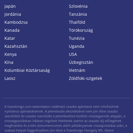
Japán
Szlovénia
Jordánia
Tanzánia
Kambodzsa
Thaiföld
Kanada
Törökország
Katar
Tunézia
Kazahsztán
Uganda
Kenya
USA
Kína
Üzbegisztán
Kolumbiai Köztársaság
Vietnám
Laosz
Zöldfoki-szigetek
A travelorigo.com weboldalon található utazási ajánlatok nem minősülnek
nyilvános ajánlattételnek. A jelentkezés elküldésével nem jön létre utazási
szerződés! Az utazási szerződés a jelentkezésre küldött visszaigazolás alapján, a
visszaigazolásban írásban rögzített feltételek szerint az utazási díj előlegének
megfizetése és a kért dokumentumok aláírt példányainak visszajuttatása után, a
szabad helyek függvényében jön létre a Travelorigo Hungary Kft. illetve