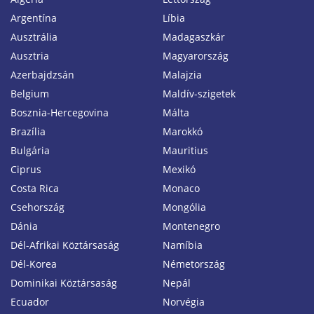
Argentína
Líbia
Ausztrália
Madagaszkár
Ausztria
Magyarország
Azerbajdzsán
Malajzia
Belgium
Maldív-szigetek
Bosznia-Hercegovina
Málta
Brazília
Marokkó
Bulgária
Mauritius
Ciprus
Mexikó
Costa Rica
Monaco
Csehország
Mongólia
Dánia
Montenegro
Dél-Afrikai Köztársaság
Namíbia
Dél-Korea
Németország
Dominikai Köztársaság
Nepál
Ecuador
Norvégia