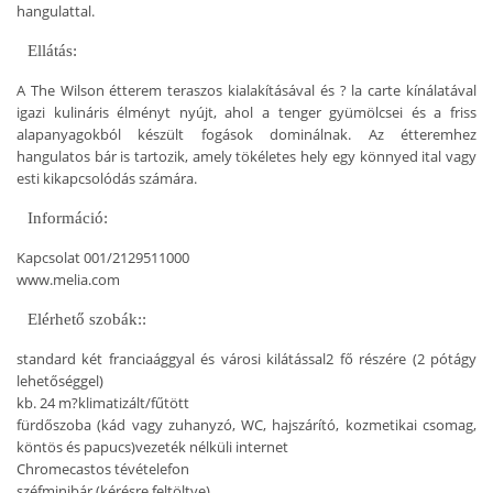
hangulattal.
Ellátás:
A The Wilson étterem teraszos kialakításával és ? la carte kínálatával
igazi kulináris élményt nyújt, ahol a tenger gyümölcsei és a friss
alapanyagokból készült fogások dominálnak. Az étteremhez
hangulatos bár is tartozik, amely tökéletes hely egy könnyed ital vagy
esti kikapcsolódás számára.
Információ:
Kapcsolat
001/2129511000
www.melia.com
Elérhető szobák::
standard két franciaággyal és városi kilátással
2 fő részére (2 pótágy
lehetőséggel)
kb. 24 m?
klimatizált/fűtött
fürdőszoba (kád vagy zuhanyzó, WC, hajszárító, kozmetikai csomag,
köntös és papucs)
vezeték nélküli internet
Chromecastos tévé
telefon
széf
minibár (kérésre feltöltve)