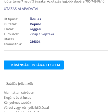
időtartama 7 nap / 5 éjszaka. Az utazás legjobb alapára 705.749 Ft/fő.
UTAZÁS ALAPADATAI
Út típusa:
Üdülés
Kiutazás:
Repülő
Ellátás:
reggeli
Turnusok:
7 nap / 5 éjszaka
Utazás
236304
azonosítója:
KÍVÁNSÁGLISTÁRA TESZEM
Szállás jellemzők
Manhattan szívében
Elegáns és stílusos
Kényelmes szobák
Városi vagy környéki kilátással