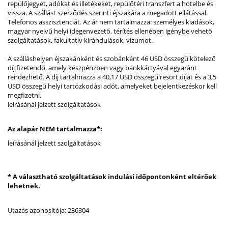
repülőjegyet, adókat és illetékeket, repülőtéri transzfert a hotelbe és
vissza. A szállást szerződés szerinti éjszakára a megadott ellátással.
Telefonos asszisztenciát. Az ár nem tartalmazza: személyes kiadások,
magyar nyelvű helyi idegenvezető, térítés ellenében igénybe vehető
szolgáltatások, fakultatív kirándulások, vízumot.
A szálláshelyen éjszakánként és szobánként 46 USD összegű kötelező
díj fizetendő, amely készpénzben vagy bankkártyával egyaránt
rendezhető. A díj tartalmazza a 40,17 USD összegű resort díjat és a 3,5
USD összegű helyi tartózkodási adót, amelyeket bejelentkezéskor kell
megfizetni.
leírásánál jelzett szolgáltatások
Az alapár NEM tartalmazza*:
leírásánál jelzett szolgáltatások
* A választható szolgáltatások indulási időpontonként eltérőek
lehetnek.
Utazás azonosítója: 236304