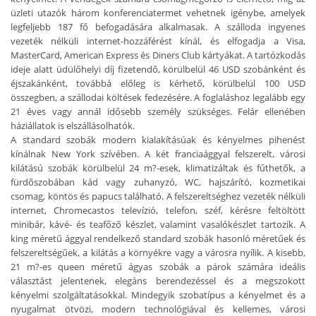
üzleti utazók három konferenciatermet vehetnek igénybe, amelyek
legfeljebb 187 fő befogadására alkalmasak. A szálloda ingyenes
vezeték nélküli internet-hozzáférést kínál, és elfogadja a Visa,
MasterCard, American Express és Diners Club kártyákat. A tartózkodás
ideje alatt üdülőhelyi díj fizetendő, körülbelül 46 USD szobánként és
éjszakánként, továbbá előleg is kérhető, körülbelül 100 USD
összegben, a szállodai költések fedezésére. A foglaláshoz legalább egy
21 éves vagy annál idősebb személy szükséges. Felár ellenében
háziállatok is elszállásolhatók.
A standard szobák modern kialakításúak és kényelmes pihenést
kínálnak New York szívében. A két franciaággyal felszerelt, városi
kilátású szobák körülbelül 24 m?-esek, klimatizáltak és fűthetők, a
fürdőszobában kád vagy zuhanyzó, WC, hajszárító, kozmetikai
csomag, köntös és papucs található. A felszereltséghez vezeték nélküli
internet, Chromecastos televízió, telefon, széf, kérésre feltöltött
minibár, kávé- és teafőző készlet, valamint vasalókészlet tartozik. A
king méretű ággyal rendelkező standard szobák hasonló méretűek és
felszereltségűek, a kilátás a környékre vagy a városra nyílik. A kisebb,
21 m?-es queen méretű ágyas szobák a párok számára ideális
választást jelentenek, elegáns berendezéssel és a megszokott
kényelmi szolgáltatásokkal. Mindegyik szobatípus a kényelmet és a
nyugalmat ötvözi, modern technológiával és kellemes, városi