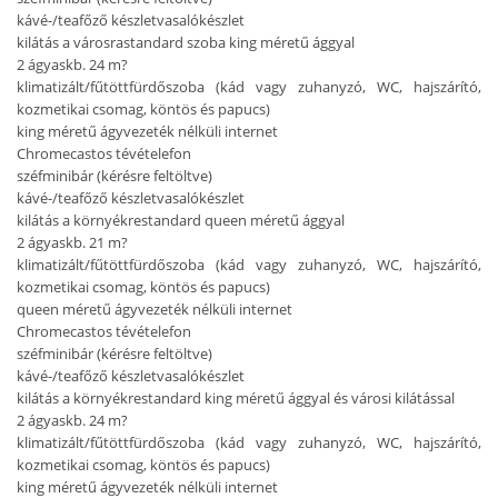
kávé-/teafőző készlet
vasalókészlet
kilátás a városra
standard szoba king méretű ággyal
2 ágyas
kb. 24 m?
klimatizált/fűtött
fürdőszoba (kád vagy zuhanyzó, WC, hajszárító,
kozmetikai csomag, köntös és papucs)
king méretű ágy
vezeték nélküli internet
Chromecastos tévé
telefon
széf
minibár (kérésre feltöltve)
kávé-/teafőző készlet
vasalókészlet
kilátás a környékre
standard queen méretű ággyal
2 ágyas
kb. 21 m?
klimatizált/fűtött
fürdőszoba (kád vagy zuhanyzó, WC, hajszárító,
kozmetikai csomag, köntös és papucs)
queen méretű ágy
vezeték nélküli internet
Chromecastos tévé
telefon
széf
minibár (kérésre feltöltve)
kávé-/teafőző készlet
vasalókészlet
kilátás a környékre
standard king méretű ággyal és városi kilátással
2 ágyas
kb. 24 m?
klimatizált/fűtött
fürdőszoba (kád vagy zuhanyzó, WC, hajszárító,
kozmetikai csomag, köntös és papucs)
king méretű ágy
vezeték nélküli internet