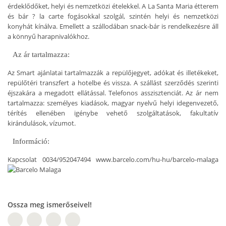
érdeklődőket, helyi és nemzetközi ételekkel. A La Santa Maria étterem
és bár ? la carte fogásokkal szolgál, szintén helyi és nemzetközi
konyhát kínálva. Emellett a szállodában snack-bár is rendelkezésre áll
a könnyű harapnivalókhoz.
Az ár tartalmazza:
Az Smart ajánlatai tartalmazzák a repülőjegyet, adókat és illetékeket,
repülőtéri transzfert a hotelbe és vissza. A szállást szerződés szerinti
éjszakára a megadott ellátással. Telefonos asszisztenciát. Az ár nem
tartalmazza: személyes kiadások, magyar nyelvű helyi idegenvezető,
térítés ellenében igénybe vehető szolgáltatások, fakultatív
kirándulások, vízumot.
Információ:
Kapcsolat 0034/952047494 www.barcelo.com/hu-hu/barcelo-malaga
Ossza meg ismerőseivel!
W