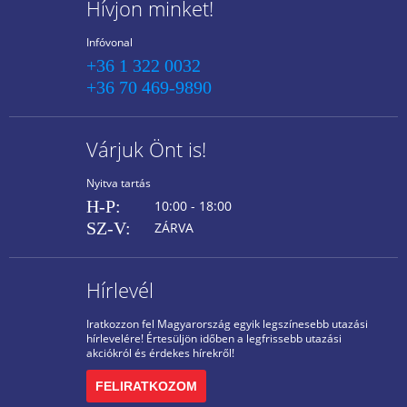
Hívjon minket!
Infóvonal
+36 1 322 0032
+36 70 469-9890
Várjuk Önt is!
Nyitva tartás
H-P:
10:00 - 18:00
SZ-V:
ZÁRVA
Hírlevél
Iratkozzon fel Magyarország egyik legszínesebb utazási
hírlevelére! Értesüljön időben a legfrissebb utazási
akciókról és érdekes hírekről!
FELIRATKOZOM