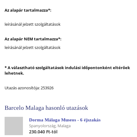
Az alapár tartalmazza*:
leírásánál jelzett szolgáltatások
Az alapár NEM tartalmazza*:
leírásánál jelzett szolgáltatások
* A választható szolgáltatások indulási időpontonként eltérőek
lehetnek.
Utazás azonosítója: 253926
Barcelo Malaga hasonló utazások
Dorma Málaga Museos - 6 éjszakás
Spanyolország, Malaga
230.040 Ft-tól