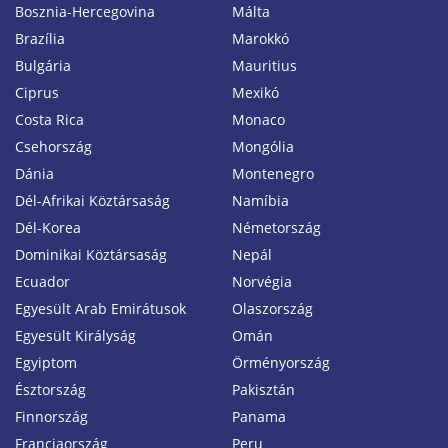
Bosznia-Hercegovina
Málta
Brazília
Marokkó
Bulgária
Mauritius
Ciprus
Mexikó
Costa Rica
Monaco
Csehország
Mongólia
Dánia
Montenegro
Dél-Afrikai Köztársaság
Namíbia
Dél-Korea
Németország
Dominikai Köztársaság
Nepál
Ecuador
Norvégia
Egyesült Arab Emirátusok
Olaszország
Egyesült Királyság
Omán
Egyiptom
Örményország
Észtország
Pakisztán
Finnország
Panama
Franciaország
Peru