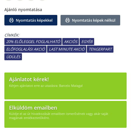
Ajánló nyomtatása
Nyomtatás képekkel
Nyomtatás képek nélkül
CÍMKÉK:
20% ELŐLEGGEL FOGLALHATÓ
AKCIÓS
EGYÉB
ELŐFOGLALÁSI AKCIÓ
LAST MINUTE AKCIÓ
TENGERPART
ÜDÜLÉS
Ajánlatot kérek!
Kérjen ajánlatot erre az utazásra: Barcelo Malaga!
Elküldöm emailben
Küldje el az út hivatkozását emailben ismerősének vagy akár saját
magának emlékeztetőként.