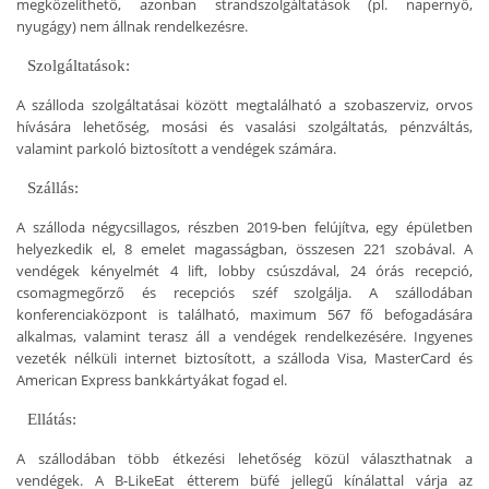
megközelíthető, azonban strandszolgáltatások (pl. napernyő,
nyugágy) nem állnak rendelkezésre.
Szolgáltatások:
A szálloda szolgáltatásai között megtalálható a szobaszerviz, orvos
hívására lehetőség, mosási és vasalási szolgáltatás, pénzváltás,
valamint parkoló biztosított a vendégek számára.
Szállás:
A szálloda négycsillagos, részben 2019-ben felújítva, egy épületben
helyezkedik el, 8 emelet magasságban, összesen 221 szobával. A
vendégek kényelmét 4 lift, lobby csúszdával, 24 órás recepció,
csomagmegőrző és recepciós széf szolgálja. A szállodában
konferenciaközpont is található, maximum 567 fő befogadására
alkalmas, valamint terasz áll a vendégek rendelkezésére. Ingyenes
vezeték nélküli internet biztosított, a szálloda Visa, MasterCard és
American Express bankkártyákat fogad el.
Ellátás:
A szállodában több étkezési lehetőség közül választhatnak a
vendégek. A B-LikeEat étterem büfé jellegű kínálattal várja az