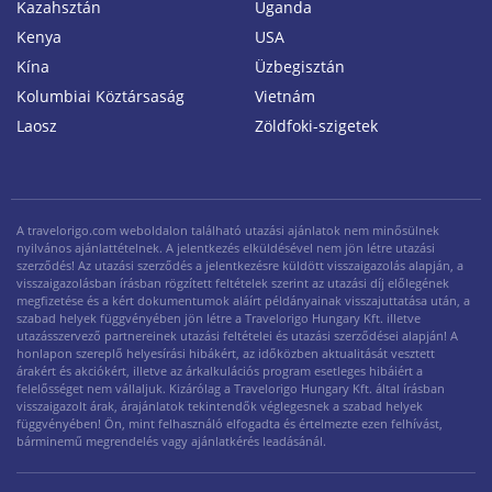
Kazahsztán
Uganda
Kenya
USA
Kína
Üzbegisztán
Kolumbiai Köztársaság
Vietnám
Laosz
Zöldfoki-szigetek
A travelorigo.com weboldalon található utazási ajánlatok nem minősülnek
nyilvános ajánlattételnek. A jelentkezés elküldésével nem jön létre utazási
szerződés! Az utazási szerződés a jelentkezésre küldött visszaigazolás alapján, a
visszaigazolásban írásban rögzített feltételek szerint az utazási díj előlegének
megfizetése és a kért dokumentumok aláírt példányainak visszajuttatása után, a
szabad helyek függvényében jön létre a Travelorigo Hungary Kft. illetve
utazásszervező partnereinek utazási feltételei és utazási szerződései alapján! A
honlapon szereplő helyesírási hibákért, az időközben aktualitását vesztett
árakért és akciókért, illetve az árkalkulációs program esetleges hibáiért a
felelősséget nem vállaljuk. Kizárólag a Travelorigo Hungary Kft. által írásban
visszaigazolt árak, árajánlatok tekintendők véglegesnek a szabad helyek
függvényében! Ön, mint felhasználó elfogadta és értelmezte ezen felhívást,
bárminemű megrendelés vagy ajánlatkérés leadásánál.