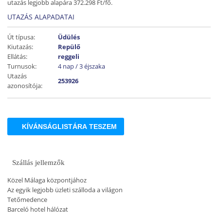
utazás legjobb alapára 372.298 Ft/fő.
UTAZÁS ALAPADATAI
Út típusa:
Üdülés
Kiutazás:
Repülő
Ellátás:
reggeli
Turnusok:
4 nap / 3 éjszaka
Utazás
253926
azonosítója:
KÍVÁNSÁGLISTÁRA TESZEM
Szállás jellemzők
Közel Málaga központjához
Az egyik legjobb üzleti szálloda a világon
Tetőmedence
Barceló hotel hálózat