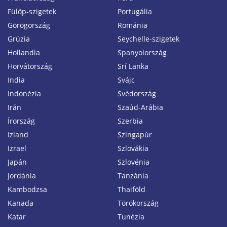
Fülöp-szigetek
Portugália
Görögország
Románia
Grúzia
Seychelle-szigetek
Hollandia
Spanyolország
Horvátország
Srí Lanka
India
Svájc
Indonézia
Svédország
Irán
Szaúd-Arábia
Írország
Szerbia
Izland
Szingapúr
Izrael
Szlovákia
Japán
Szlovénia
Jordánia
Tanzánia
Kambodzsa
Thaiföld
Kanada
Törökország
Katar
Tunézia