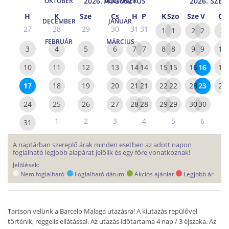
2026. AUGUSZTUS
2026. SZE
OKTÓBER
NOVEMBER
H
K
Sze
Cs
H
P
K
Szo
Sze
V
Cs
DECEMBER
JANUÁR
27
28
29
30
31
31
1
1
2
2
3
FEBRUÁR
MÁRCIUS
3
4
5
6
7
7
8
8
9
9
10
10
11
12
13
14
14
15
15
16
16
17
17
18
19
20
21
21
22
22
23
23
24
1
24
25
26
27
28
28
29
29
30
30
1
2
3
4
5
6
31
A naptárban szereplő árak minden esetben az adott napon
foglalható legjobb alapárat jelölik és egy főre vonatkoznak!
Jelölések:
Nem foglalható
Foglalható dátum
Akciós ajánlat
Legjobb ár
Tartson velünk a Barcelo Malaga utazásra! A kiutazás repülővel
történik, reggelis ellátással. Az utazás időtartama 4 nap / 3 éjszaka. Az