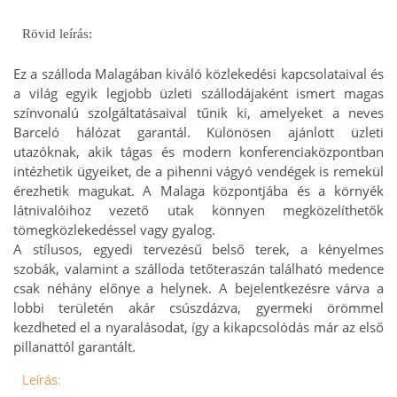
Rövid leírás:
Ez a szálloda Malagában kiváló közlekedési kapcsolataival és
a világ egyik legjobb üzleti szállodájaként ismert magas
színvonalú szolgáltatásaival tűnik ki, amelyeket a neves
Barceló hálózat garantál. Különösen ajánlott üzleti
utazóknak, akik tágas és modern konferenciaközpontban
intézhetik ügyeiket, de a pihenni vágyó vendégek is remekül
érezhetik magukat. A Malaga központjába és a környék
látnivalóihoz vezető utak könnyen megközelíthetők
tömegközlekedéssel vagy gyalog.
A stílusos, egyedi tervezésű belső terek, a kényelmes
szobák, valamint a szálloda tetőteraszán található medence
csak néhány előnye a helynek. A bejelentkezésre várva a
lobbi területén akár csúszdázva, gyermeki örömmel
kezdheted el a nyaralásodat, így a kikapcsolódás már az első
pillanattól garantált.
Leírás: