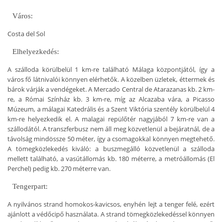
Város:
Costa del Sol
Elhelyezkedés:
A szálloda körülbelül 1 km-re található Málaga központjától, így a
város fő látnivalói könnyen elérhetők. A közelben üzletek, éttermek és
bárok várják a vendégeket. A Mercado Central de Atarazanas kb. 2 km-
re, a Római Színház kb. 3 km-re, míg az Alcazaba vára, a Picasso
Múzeum, a málagai Katedrális és a Szent Viktória szentély körülbelül 4
km-re helyezkedik el. A malagai repülőtér nagyjából 7 km-re van a
szállodától. A transzferbusz nem áll meg közvetlenül a bejáratnál, de a
távolság mindössze 50 méter, így a csomagokkal könnyen megtehető.
A tömegközlekedés kiváló: a buszmegálló közvetlenül a szálloda
mellett található, a vasútállomás kb. 180 méterre, a metróállomás (El
Perchel) pedig kb. 270 méterre van.
Tengerpart:
A nyilvános strand homokos-kavicsos, enyhén lejt a tenger felé, ezért
ajánlott a védőcipő használata. A strand tömegközlekedéssel könnyen