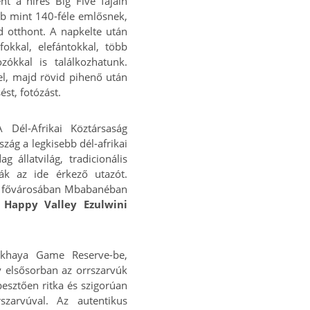
t a híres Big Five fajain
öbb mint 140-féle emlősnek,
 otthont. A napkelte után
okkal, elefántokkal, több
zókkal is találkozhatunk.
el, majd rövid pihenő után
ést, fotózást.
A Dél-Afrikai Köztársaság
zág a legkisebb dél-afrikai
 állatvilág, tradicionális
k az ide érkező utazót.
ág fővárosában Mbabanéban
a
Happy Valley Ezulwini
Mkhaya Game Reserve-be,
y elsősorban az orrszarvúk
pesztően ritka és szigorúan
szarvúval. Az autentikus