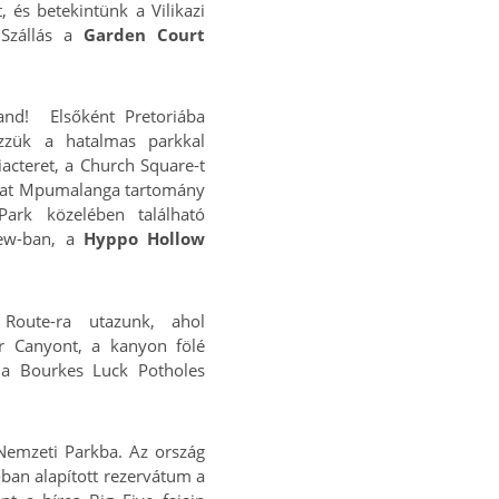
 és betekintünk a Vilikazi
 Szállás a
Garden Court
land! Elsőként Pretoriába
zzük a hatalmas parkkal
iacteret, a Church Square-t
unkat Mpumalanga tartomány
ark közelében található
iew-ban, a
Hyppo Hollow
Route-ra utazunk, ahol
er Canyont, a kanyon fölé
 a Bourkes Luck Potholes
Nemzeti Parkba. Az ország
-ban alapított rezervátum a