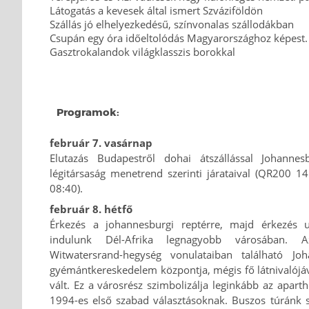
Látogatás a kevesek által ismert Szváziföldön
Szállás jó elhelyezkedésű, színvonalas szállodákban
Csupán egy óra időeltolódás Magyarországhoz képest.
Gasztrokalandok világklasszis borokkal
Programok:
február 7. vasárnap
Elutazás Budapestről dohai átszállással Johann
légitársaság menetrend szerinti járataival (QR200 1
08:40).
február 8. hétfő
Érkezés a johannesburgi reptérre, majd érkezés 
indulunk Dél-Afrika legnagyobb városában. 
Witwatersrand-hegység vonulataiban található J
gyémántkereskedelem központja, mégis fő látnivalójá
vált. Ez a városrész szimbolizálja leginkább az apart
1994-es első szabad választásoknak. Buszos túránk