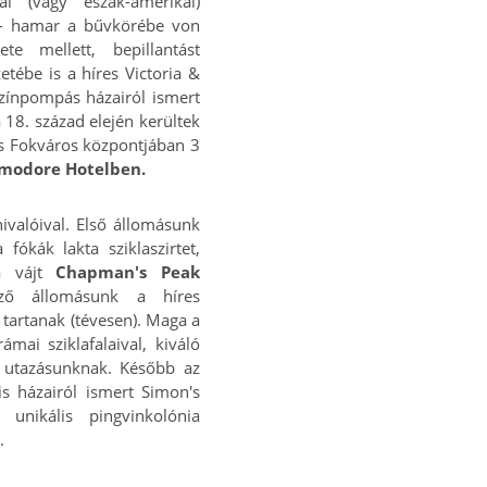
ai (vagy észak-amerikai)
 - hamar a bűvkörébe von
e mellett, bepillantást
ébe is a híres Victoria &
zínpompás házairól ismert
 18. század elején kerültek
ás Fokváros központjában 3
modore Hotelben.
ivalóival. Első állomásunk
ókák lakta sziklaszirtet,
ba vájt
Chapman's Peak
kező állomásunk a híres
tartanak (tévesen). Maga a
mai sziklafalaival, kiváló
ja utazásunknak. Később az
is házairól ismert Simon's
nikális pingvinkolónia
t.