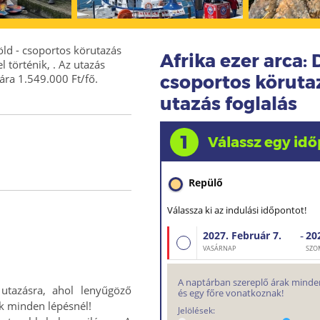
föld - csoportos körutazás
Afrika ezer arca: 
 történik, . Az utazás
ára 1.549.000 Ft/fő.
csoportos körutaz
utazás foglalás
1
Válassz egy idő
Repülő
Válassza ki az indulási időpontot!
-
2027. Február
7.
20
Repülő
VASÁRNAP
SZO
A naptárban szereplő árak minden
 utazásra, ahol lenyűgöző
és egy főre vonatkoznak!
nk minden lépésnél!
Jelölések: