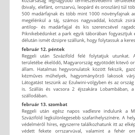
köztársaság legnagyobb természetvédelmi területekén
(bivaly, elefánt, orrszarvú, leopárd és oroszlán) túl t
500 madárfajnak és több mint 1000 növényfajnak ad
megélénkül a táj, számos nagyvaddal, köztük zsiráf
antilop- és madárfajjal és kis szerencsével ragado
Piknikebédünket a park egyik táborában fogyasztjuk 
délután ismét dzsipre szállunk, hogy folytassuk a keres
február 12. péntek
Reggeli után Szváziföld felé folytatjuk utunkat. 
területébe ékelődő, Magyarország egyötödét kitevő ors
állam. Hatalmas hegyvonulatok között fekszik, gazdag
kézműves műhelyek, hagyományőrző lakosok várjá
Látogatást teszünk az Ezulwini-völgyben és az orsz
is. Szállás és vacsora 2 éjszakára Lobambában, 
szállodában.
február 13. szombat
Reggeli után egész napos vadlesre indulunk a 
Szváziföld legkülönlegesebb szafarihelyszínére. A hel
védelméről híres, egyszerre találkozhatunk itt az elké
védett fekete orrszarvúval, valamint a fehér orr