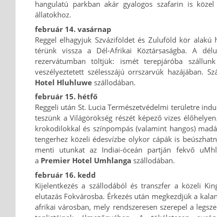
hangulatú parkban akár gyalogos szafarin is közel
állatokhoz.
február 14. vasárnap
Reggel elhagyjuk Szváziföldet és Zuluföld kör alakú
térünk vissza a Dél-Afrikai Köztársaságba. A délu
rezervátumban töltjük: ismét terepjáróba szállun
veszélyeztetett szélesszájú orrszarvúk hazájában. S
Hotel Hluhluwe
szállodában.
február 15. hétfő
Reggeli után St. Lucia Természetvédelmi területre indu
teszünk a Világörökség részét képező vizes élőhelyen.
krokodilokkal és színpompás (valamint hangos) madár
tengerhez közeli édesvízbe olykor cápák is beúszhatna
menti utunkat az Indiai-óceán partján fekvő uMhla
a
Premier Hotel Umhlanga
szállodában.
február 16. kedd
Kijelentkezés a szállodából és transzfer a közeli Ki
elutazás Fokvárosba. Érkezés után megkezdjük a kalan
afrikai városban, mely rendszeresen szerepel a legsz