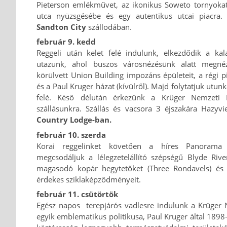
Pieterson emlékművet, az ikonikus Soweto tornyokat,
utca nyüzsgésébe és egy autentikus utcai piacra.
Sandton City
szállodában.
február 9. kedd
Reggeli után kelet felé indulunk, elkezdődik a ka
utazunk, ahol buszos városnézésünk alatt megné
körülvett Union Building impozáns épületeit, a régi p
és a Paul Kruger házat (kívülről). Majd folytatjuk ut
felé. Késő délután érkezünk a Krüger Nemzeti P
szállásunkra. Szállás és vacsora 3 éjszakára Hazyv
Country Lodge-ban.
február 10. szerda
Korai reggelinket követően a híres Panorama 
megcsodáljuk a lélegzetelállító szépségű Blyde Riv
magasodó kopár hegytetőket (Three Rondavels) és
érdekes sziklaképződményeit.
február 11. csütörtök
Egész napos terepjárós vadlesre indulunk a Krüger 
egyik emblematikus politikusa, Paul Kruger által 1898