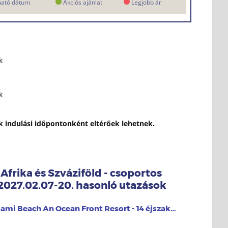
ható dátum
Akciós ajánlat
Legjobb ár
k
k
ok indulási időpontonként eltérőek lehetnek.
-Afrika és Szváziföld - csoportos
 2027.02.07-20. hasonló utazások
National Hotel Miami Beach An Ocean Front Resort - 14 éjszakás