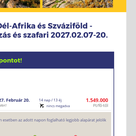
Dél-Afrika és Szváziföld -
ás és szafari 2027.02.07-20.
pontot!
1.549.000
27. Február
20.
14 nap / 13 éj
Ft/fő-től
MBAT
nincs megadva
 esetben az adott napon foglalható legjobb alapárat jelölik