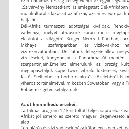
Ez a hatalmas ország kétségtelenül az egyik legválto
,,Szivárvány Nemzetként" is emlegetett Dél-Afrikában 
multikulturális lakosait az afrikai, ázsiai és európai 
hatja át.
Dél-Afrika természeti adottságai kiválóak. Rendkí
vadvilága, melyet utazásunk során mi is megtap
elefántot a világhírű Kruger Nemzeti Parkban, or
Mkhaya szafariparkban, és vízilovakhoz h
vízirezervátumban. De látunk lélegzetelállító mél
vízeséseket, kanyonokat a Panoráma út mentén
szerpentinjein.
Emellett elmerülünk az ország kultu
megtapasztaljuk Cape Town vibráló lüktetését, kivá
festői Stellenbosch borbirtokain és közelebbről is 
viharos történelmével, miközben Sowetóban, vagy a Fok
Robben-szigeten sétálgatunk.
Az út kiemelkedő értékei:
Tartalmas program 12 kint töltött teljes napra elosztva
Afrikát jól ismerő és szerető magyar idegenvezető a
alatt
Terepjárós és vízi vadlesek négy különleges nemzeti p