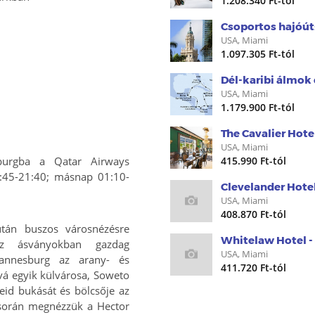
1.208.340 Ft-tól
Csoportos hajóút:
USA, Miami
1.097.305 Ft-tól
Dél-karibi álmok
USA, Miami
1.179.900 Ft-tól
The Cavalier Hote
USA, Miami
esburgba a Qatar Airways
415.990 Ft-tól
4:45-21:40; másnap 01:10-
Clevelander Hote
USA, Miami
408.870 Ft-tól
után buszos városnézésre
Whitelaw Hotel - 
Az ásványokban gazdag
USA, Miami
ohannesburg az arany- és
411.720 Ft-tól
vá egyik külvárosa, Soweto
heid bukását és bölcsője az
 során megnézzük a Hector