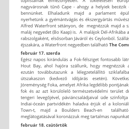
toplistáinak élmezőnyében. A tökéletesen európ
nagyvárosnak tűnő Cape - ahogy a helyiek becézik
bennünket. Elhaladunk majd a parlament épület
nyerhetünk a gyémántvágás és ékszergyártás művészet
Alfred Waterfront sétányon, de megnézzük majd a s
maláj negyedet (Bo Kaap) is. A malájok Dél-Afrikába a
rabszolgaként, elsősorban Jáváról és Ceylonból. Száll
éjszakára, a Waterfront negyedben található
The Com
február 17. szerda
Egész napos kirándulás a Fok-félsziget fontosabb látn
Hout Bay, ahol hajóra szállunk, hogy megnézzük a f
ezután továbbutazunk a lélegzetelállító sziklafal
útszakaszon (kedvező időjárás esetén). Követ
Jóreménység Foka, amelyet Afrika legdélibb pontjának 
fok és az azt körülölelő természetvédelmi terület drá
tengeri levegőjével, páviáncsaládjaival üde színfolt
Indiai-óceán partvidékén haladva érjük el a koloniál
Town-t, majd a Boulders Beach-en található u
meglátogatásával koronázzuk meg tartalmas napunka
február 18. csütörtök