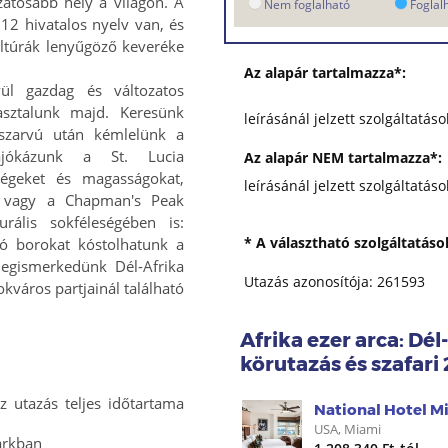
zatosabb hely a világon. A
Nem foglalható
Foglal
12 hivatalos nyelv van, és
kultúrák lenyűgöző keveréke
Az alapár tartalmazza*:
vül gazdag és változatos
asztalunk majd. Keresünk
leírásánál jelzett szolgáltatáso
rszarvú után kémlelünk a
ajókázunk a St. Lucia
Az alapár NEM tartalmazza*:
ységeket és magasságokat,
leírásánál jelzett szolgáltatáso
 vagy a Chapman's Peak
rális sokféleségében is:
* A választható szolgáltatás
ló borokat kóstolhatunk a
megismerkedünk Dél-Afrika
Utazás azonosítója: 261593
város partjainál található
Afrika ezer arca: Dél
körutazás és szafari
z utazás teljes időtartama
USA, Miami
arkban