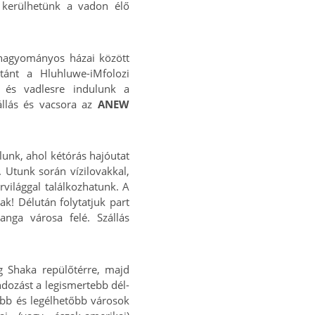
 kerülhetünk a vadon élő
 hagyományos házai között
tánt a Hluhluwe-iMfolozi
k és vadlesre indulunk a
zállás és vacsora az
ANEW
lunk, ahol kétórás hajóutat
 Utunk során vízilovakkal,
világgal találkozhatunk. A
k! Délután folytatjuk part
nga városa felé. Szállás
ng Shaka repülőtérre, majd
dozást a legismertebb dél-
ebb és legélhetőbb városok