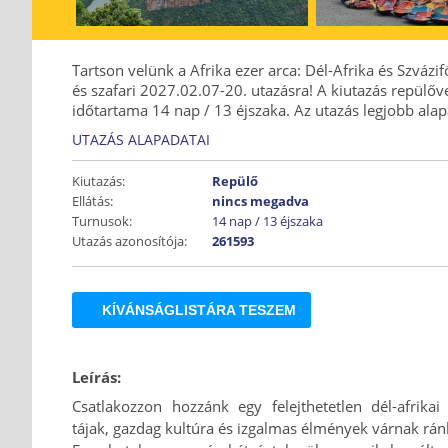
Tartson velünk a Afrika ezer arca: Dél-Afrika és Szvázi
és szafari 2027.02.07-20. utazásra! A kiutazás repülővel
időtartama 14 nap / 13 éjszaka. Az utazás legjobb alap
UTAZÁS ALAPADATAI
Kiutazás:
Repülő
Ellátás:
nincs megadva
Turnusok:
14 nap / 13 éjszaka
Utazás azonosítója:
261593
KÍVÁNSÁGLISTÁRA TESZEM
Leírás:
Csatlakozzon hozzánk egy felejthetetlen dél-afrikai
tájak, gazdag kultúra és izgalmas élmények várnak rá