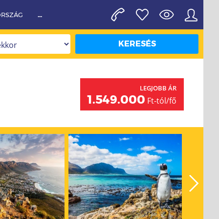
...
ORSZÁG
KERESÉS
LEGJOBB ÁR
1.549.000
Ft-tól/fő