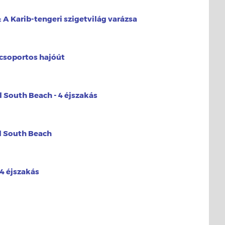
 A Karib-tengeri szigetvilág varázsa
 csoportos hajóút
l South Beach - 4 éjszakás
l South Beach
4 éjszakás