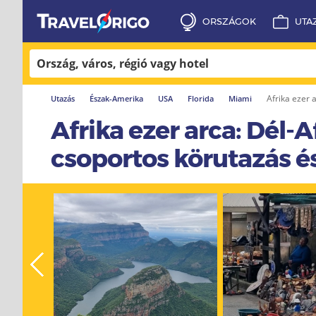
ORSZÁGOK
UTA
Afrika ezer 
Utazás
Észak-Amerika
USA
Florida
Miami
«
Afrika ezer arca: Dél-A
csoportos körutazás és
next