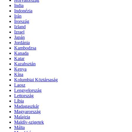
Horvátország
India
Indonézia
Irán
Írország
Izland
Izrael
Japán
Jordánia
Kambodzsa
Kanada
Katar
Kazahsztán
Kenya
Kína
Kolumbiai Köztársaság
Laosz
Lengyelország
Lettország
Líbia
Madagaszkár
Magyarország
Malajzia
Maldív-szigetek
Málta