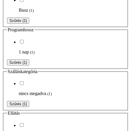
Busz
(1)
Szűrés
(1)
Programhossz
1 nap
(1)
Szűrés
(1)
Szálláskategória
nincs megadva
(1)
Szűrés
(1)
Ellátás