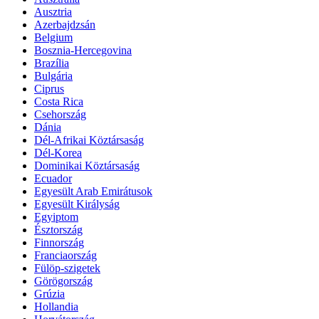
Ausztria
Azerbajdzsán
Belgium
Bosznia-Hercegovina
Brazília
Bulgária
Ciprus
Costa Rica
Csehország
Dánia
Dél-Afrikai Köztársaság
Dél-Korea
Dominikai Köztársaság
Ecuador
Egyesült Arab Emirátusok
Egyesült Királyság
Egyiptom
Észtország
Finnország
Franciaország
Fülöp-szigetek
Görögország
Grúzia
Hollandia