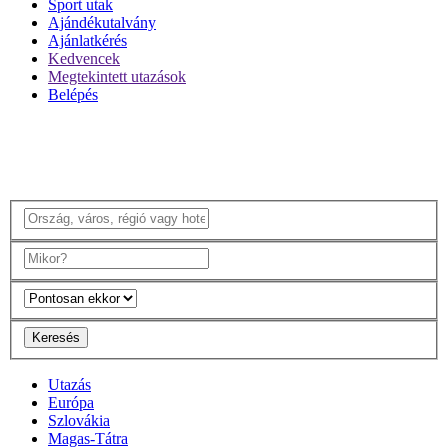
Sport utak
Ajándékutalvány
Ajánlatkérés
Kedvencek
Megtekintett utazások
Belépés
Keresés
Utazás
Európa
Szlovákia
Magas-Tátra