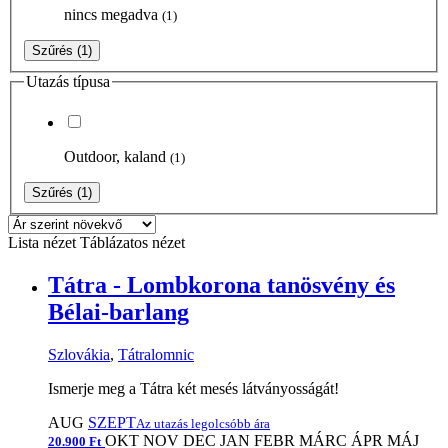
nincs megadva
(1)
Szűrés
(1)
Utazás típusa
Outdoor, kaland
(1)
Szűrés
(1)
Lista nézet
Táblázatos nézet
Tátra - Lombkorona tanösvény és
Bélai-barlang
Szlovákia
,
Tátralomnic
Ismerje meg a Tátra két mesés látványosságát!
AUG
SZEPT
Az utazás legolcsóbb ára
OKT
NOV
DEC
JAN
FEBR
MÁRC
ÁPR
MÁJ
20.900 Ft