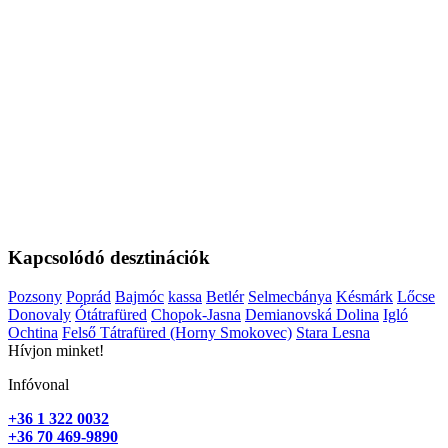
Kapcsolódó desztinációk
Pozsony
Poprád
Bajmóc
kassa
Betlér
Selmecbánya
Késmárk
Lőcse
Donovaly
Ótátrafüred
Chopok-Jasna
Demianovská Dolina
Igló
Ochtina
Felső Tátrafüred (Horny Smokovec)
Stara Lesna
Hívjon minket!
Infóvonal
+36 1 322 0032
+36 70 469-9890