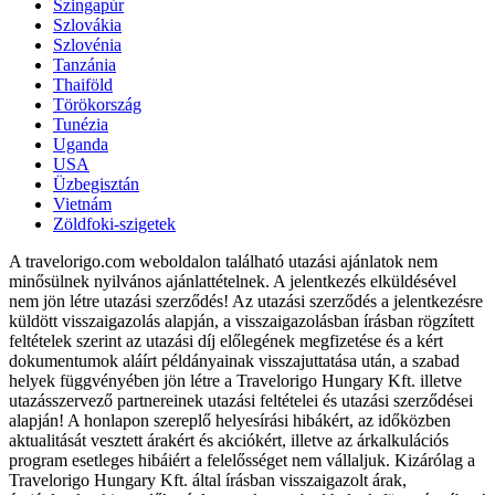
Szingapúr
Szlovákia
Szlovénia
Tanzánia
Thaiföld
Törökország
Tunézia
Uganda
USA
Üzbegisztán
Vietnám
Zöldfoki-szigetek
A travelorigo.com weboldalon található utazási ajánlatok nem
minősülnek nyilvános ajánlattételnek. A jelentkezés elküldésével
nem jön létre utazási szerződés! Az utazási szerződés a jelentkezésre
küldött visszaigazolás alapján, a visszaigazolásban írásban rögzített
feltételek szerint az utazási díj előlegének megfizetése és a kért
dokumentumok aláírt példányainak visszajuttatása után, a szabad
helyek függvényében jön létre a Travelorigo Hungary Kft. illetve
utazásszervező partnereinek utazási feltételei és utazási szerződései
alapján! A honlapon szereplő helyesírási hibákért, az időközben
aktualitását vesztett árakért és akciókért, illetve az árkalkulációs
program esetleges hibáiért a felelősséget nem vállaljuk. Kizárólag a
Travelorigo Hungary Kft. által írásban visszaigazolt árak,