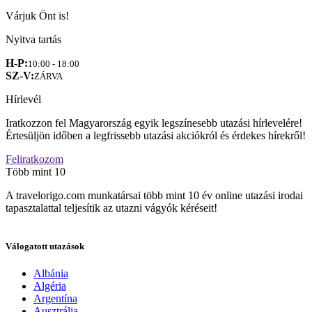
Várjuk Önt is!
Nyitva tartás
H-P:
10:00 - 18:00
SZ-V:
ZÁRVA
Hírlevél
Iratkozzon fel Magyarország egyik legszínesebb utazási hírlevelére!
Értesüljön időben a legfrissebb utazási akciókról és érdekes hírekről!
Feliratkozom
Több mint 10
A travelorigo.com munkatársai több mint 10 év online utazási irodai
tapasztalattal teljesítik az utazni vágyók kéréseit!
Válogatott utazások
Albánia
Algéria
Argentína
Ausztrália