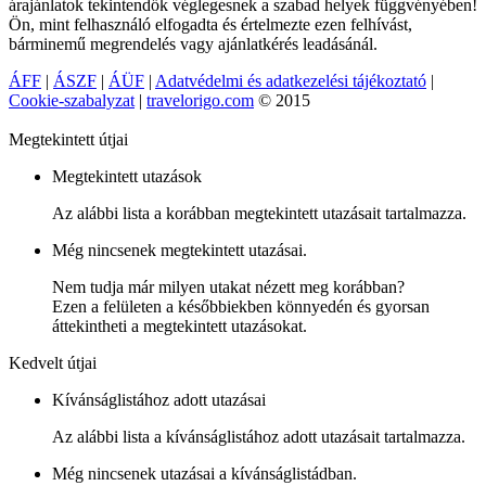
árajánlatok tekintendők véglegesnek a szabad helyek függvényében!
Ön, mint felhasználó elfogadta és értelmezte ezen felhívást,
bárminemű megrendelés vagy ajánlatkérés leadásánál.
ÁFF
|
ÁSZF
|
ÁÜF
|
Adatvédelmi és adatkezelési tájékoztató
|
Cookie-szabalyzat
|
travelorigo.com
© 2015
Megtekintett útjai
Megtekintett utazások
Az alábbi lista a korábban megtekintett utazásait tartalmazza.
Még nincsenek megtekintett utazásai.
Nem tudja már milyen utakat nézett meg korábban?
Ezen a felületen a későbbiekben könnyedén és gyorsan
áttekintheti a megtekintett utazásokat.
Kedvelt útjai
Kívánságlistához adott utazásai
Az alábbi lista a kívánságlistához adott utazásait tartalmazza.
Még nincsenek utazásai a kívánságlistádban.