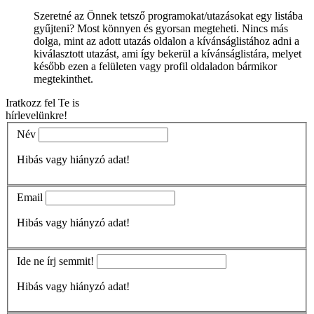
Szeretné az Önnek tetsző programokat/utazásokat egy listába
gyűjteni? Most könnyen és gyorsan megteheti. Nincs más
dolga, mint az adott utazás oldalon a kívánságlistához adni a
kiválasztott utazást, ami így bekerül a kívánságlistára, melyet
később ezen a felületen vagy profil oldaladon bármikor
megtekinthet.
Iratkozz fel Te is
hírlevelünkre!
Név
Hibás vagy hiányzó adat!
Email
Hibás vagy hiányzó adat!
Ide ne írj semmit!
Hibás vagy hiányzó adat!