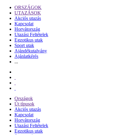
ORSZÁGOK
UTAZÁSOK
Akciós utazás
Kapcsolat
Horvátország
Utazási Feltételek
Egzotikus utak
Sport utak
Ajándékutalvány
Ajánlatkérés
...
Országok
Út típusok
Akciós utazás
Kapcsolat
Horvátország
Utazási Feltételek
Egzotikus utak