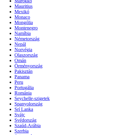
Marokkó
Mauritius
Mexikó
Monaco
Mongólia
Montenegro
Namíbia
Németország
Nepál
Norvégia
Olaszország
Omán
Örményország
Pakisztán
Panama
Peru
Portugália
Románia
Seychelle-szigetek
Spanyolország
Srí Lanka
Svájc
Svédország
Szaúd-Arábia
Szerbia