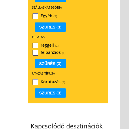
SZÁLLÁSKATEGÓRIA
Egyéb
(3)
SZŰRÉS
(3)
ELLÁTÁS
reggeli
(2)
félpanziós
(1)
SZŰRÉS
(3)
UTAZÁS TÍPUSA
Körutazás
(3)
SZŰRÉS
(3)
Kapcsolódó desztinációk