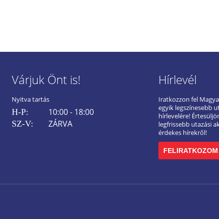
Várjuk Önt is!
Hírlevél
Nyitva tartás
Iratkozzon fel Magy
egyik legszínesebb u
10:00 - 18:00
H-P:
hírlevelére! Értesülj
ZÁRVA
SZ-V:
legfrissebb utazási a
érdekes hírekről!
FELIRATKOZOM