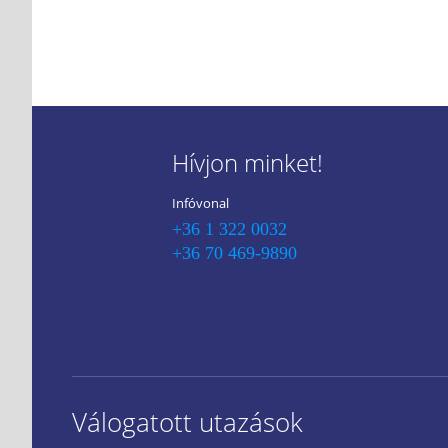
Hívjon minket!
Infóvonal
+36 1 322 0032
+36 70 469-9890
Válogatott utazások