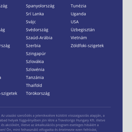
szág
Spanyolország
Tunézia
Srí Lanka
Uganda
Svájc
USA
zág
Svédország
Üzbegisztán
Szaúd-Arábia
Vietnám
rszág
Szerbia
Zöldfoki-szigetek
Szingapúr
Szlovákia
Szlovénia
a
Tanzánia
Thaiföld
-szigetek
Törökország
z utazási szerződés a jelentkezésre küldött visszaigazolás alapján, a
zabad helyek függvényében jön létre a Travelorigo Hungary Kft. illetve
és akciókért, illetve az árkalkulációs program esetleges hibáiért a
ben! Ön, mint felhasználó elfogadta és értelmezte ezen felhívást,