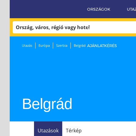
ORSZÁGOK
UTA
UTAZÁSI FELTÉTELEK
Utazás
Európa
Szerbia
Belgrád
AJÁNLATKÉRÉS
Belgrád
BELGRÁD
27°C
Utazások
Térkép