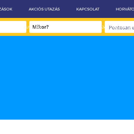
ZÁSOK
AKCIÓS UTAZÁS
KAPCSOLAT
HORVÁT
EGZOTIKUS UTAK
SPORT UTAK
AJÁNDÉKUTALVÁ