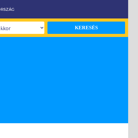
ORSZÁG
KERESÉS
NY