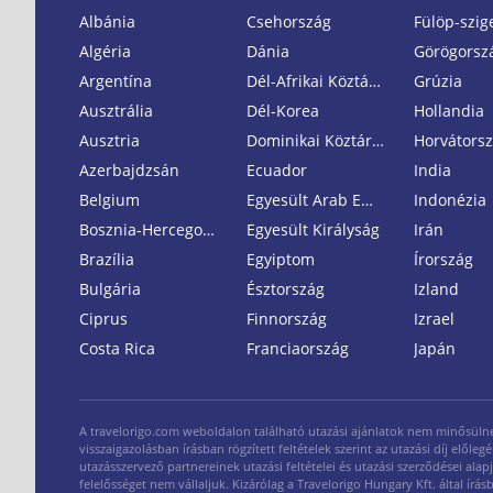
Albánia
Csehország
Fülöp-szig
Algéria
Dánia
Görögorsz
Argentína
Dél-Afrikai Köztársaság
Grúzia
Ausztrália
Dél-Korea
Hollandia
Ausztria
Dominikai Köztársaság
Horvátors
Azerbajdzsán
Ecuador
India
Belgium
Egyesült Arab Emirátusok
Indonézia
Bosznia-Hercegovina
Egyesült Királyság
Irán
Brazília
Egyiptom
Írország
Bulgária
Észtország
Izland
Ciprus
Finnország
Izrael
Costa Rica
Franciaország
Japán
A travelorigo.com weboldalon található utazási ajánlatok nem minősülnek n
visszaigazolásban írásban rögzített feltételek szerint az utazási díj elő
utazásszervező partnereinek utazási feltételei és utazási szerződései alap
felelősséget nem vállaljuk. Kizárólag a Travelorigo Hungary Kft. által ír