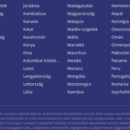
etek
Jordánia
Madagaszkár
Németor
ág
Kambodzsa
Magyarország
Nepál
Kanada
Malajzia
Norvégia
Katar
Maldív-szigetek
Olaszors
zág
Kazahsztán
Málta
Omán
Kenya
Marokkó
Örményo
Kína
Mauritius
Pakisztán
Kolumbiai Köztársaság
Mexikó
Panama
Laosz
Monaco
Peru
Lengyelország
Mongólia
Portugáli
Lettország
Montenegro
Románia
Líbia
Namíbia
Seychelle
yilvános ajánlattételnek. A jelentkezés elküldésével nem jön létre utazási szerződés! A
legének megfizetése és a kért dokumentumok aláírt példányainak visszajuttatása után, a s
ján! A honlapon szereplő helyesírási hibákért, az időközben aktualitását vesztett árakért 
ásban visszaigazolt árak, árajánlatok tekintendők véglegesnek a szabad helyek függvényé