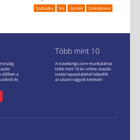
Szabadka
Nis
Újvidék
Székelykeve
Több mint 10
arország
A travelorigo.com munkatársai
tazási
több mint 10 év online utazási
ön időben a
irodai tapasztalattal teljesítik
kciókról és
az utazni vágyók kéréseit!