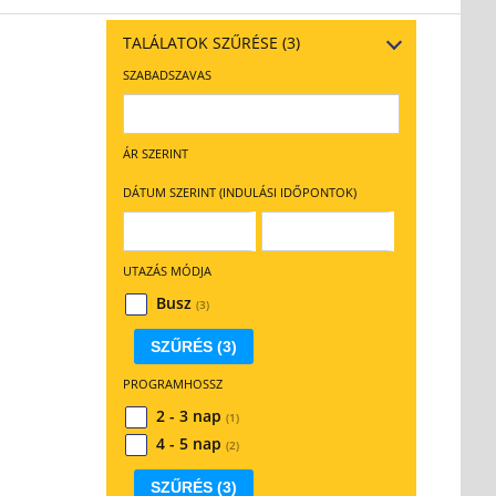
TALÁLATOK SZŰRÉSE
(3)
SZABADSZAVAS
ÁR SZERINT
DÁTUM SZERINT (INDULÁSI IDŐPONTOK)
UTAZÁS MÓDJA
Busz
(3)
SZŰRÉS
(3)
PROGRAMHOSSZ
2 - 3 nap
(1)
4 - 5 nap
(2)
SZŰRÉS
(3)