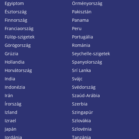
Egyiptom
Örményország
Észtország
Pakisztán
Finnország
Panama
Franciaország
Peru
Fülöp-szigetek
Portugália
Görögország
Románia
Grúzia
Seychelle-szigetek
Hollandia
Spanyolország
Horvátország
Srí Lanka
India
Svájc
Indonézia
Svédország
Irán
Szaúd-Arábia
Írország
Szerbia
Izland
Szingapúr
Izrael
Szlovákia
Japán
Szlovénia
Jordánia
Tanzánia