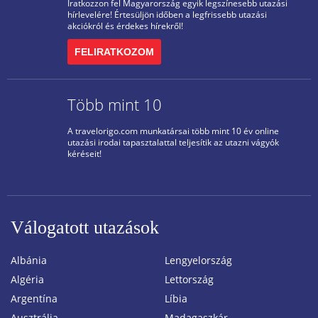
Iratkozzon fel Magyarország egyik legszínesebb utazási
hírlevelére! Értesüljön időben a legfrissebb utazási
akciókról és érdekes hírekről!
FELIRATKOZOM
Több mint 10
A travelorigo.com munkatársai több mint 10 év online
utazási irodai tapasztalattal teljesítik az utazni vágyók
kéréseit!
Válogatott utazások
Albánia
Lengyelország
Algéria
Lettország
Argentína
Líbia
Ausztrália
Madagaszkár