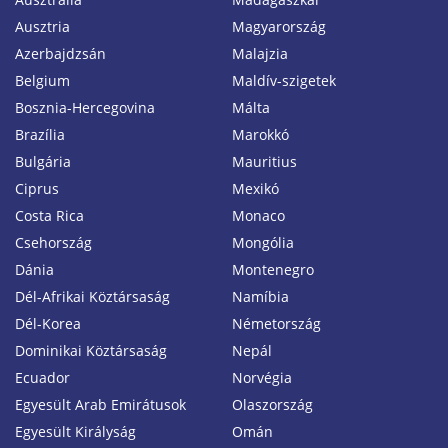
Ausztria
Magyarország
Azerbajdzsán
Malajzia
Belgium
Maldív-szigetek
Bosznia-Hercegovina
Málta
Brazília
Marokkó
Bulgária
Mauritius
Ciprus
Mexikó
Costa Rica
Monaco
Csehország
Mongólia
Dánia
Montenegro
Dél-Afrikai Köztársaság
Namíbia
Dél-Korea
Németország
Dominikai Köztársaság
Nepál
Ecuador
Norvégia
Egyesült Arab Emirátusok
Olaszország
Egyesült Királyság
Omán