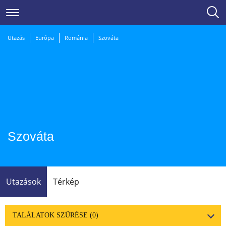
Utazás
Európa
Románia
Szováta
Szováta
Utazások
Térkép
TALÁLATOK SZŰRÉSE
(0)