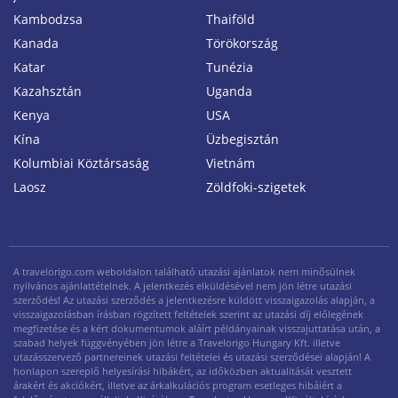
Kambodzsa
Thaiföld
Kanada
Törökország
Katar
Tunézia
Kazahsztán
Uganda
Kenya
USA
Kína
Üzbegisztán
Kolumbiai Köztársaság
Vietnám
Laosz
Zöldfoki-szigetek
A travelorigo.com weboldalon található utazási ajánlatok nem minősülnek
nyilvános ajánlattételnek. A jelentkezés elküldésével nem jön létre utazási
szerződés! Az utazási szerződés a jelentkezésre küldött visszaigazolás alapján, a
visszaigazolásban írásban rögzített feltételek szerint az utazási díj előlegének
megfizetése és a kért dokumentumok aláírt példányainak visszajuttatása után, a
szabad helyek függvényében jön létre a Travelorigo Hungary Kft. illetve
utazásszervező partnereinek utazási feltételei és utazási szerződései alapján! A
honlapon szereplő helyesírási hibákért, az időközben aktualitását vesztett
árakért és akciókért, illetve az árkalkulációs program esetleges hibáiért a