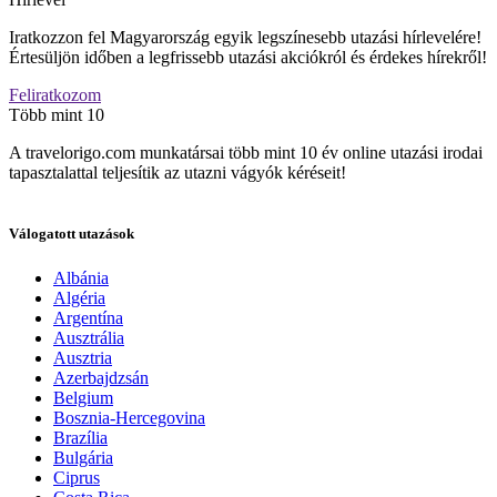
Iratkozzon fel Magyarország egyik legszínesebb utazási hírlevelére!
Értesüljön időben a legfrissebb utazási akciókról és érdekes hírekről!
Feliratkozom
Több mint 10
A travelorigo.com munkatársai több mint 10 év online utazási irodai
tapasztalattal teljesítik az utazni vágyók kéréseit!
Válogatott utazások
Albánia
Algéria
Argentína
Ausztrália
Ausztria
Azerbajdzsán
Belgium
Bosznia-Hercegovina
Brazília
Bulgária
Ciprus