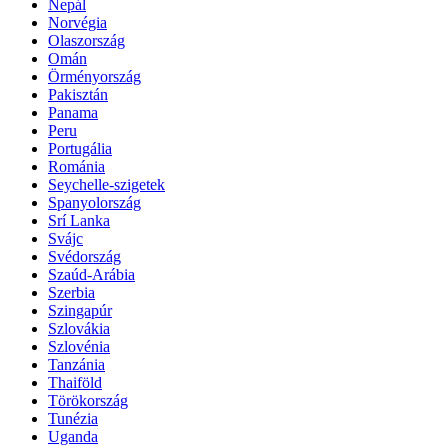
Nepál
Norvégia
Olaszország
Omán
Örményország
Pakisztán
Panama
Peru
Portugália
Románia
Seychelle-szigetek
Spanyolország
Srí Lanka
Svájc
Svédország
Szaúd-Arábia
Szerbia
Szingapúr
Szlovákia
Szlovénia
Tanzánia
Thaiföld
Törökország
Tunézia
Uganda