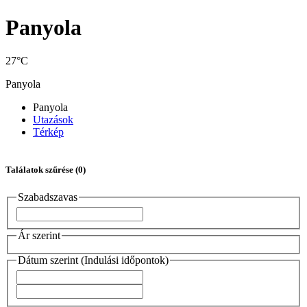
Panyola
27°C
Panyola
Panyola
Utazások
Térkép
Találatok szűrése
(0)
Szabadszavas
Ár szerint
Dátum szerint (Indulási időpontok)