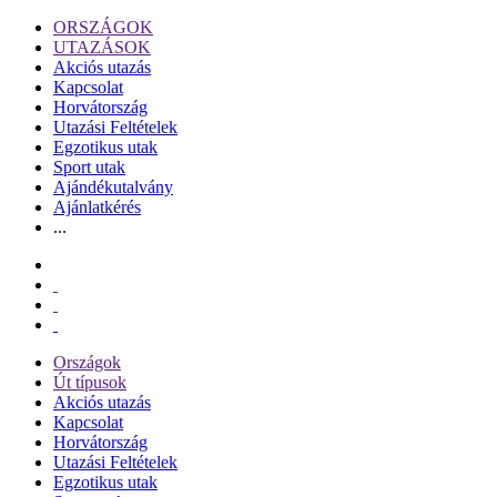
ORSZÁGOK
UTAZÁSOK
Akciós utazás
Kapcsolat
Horvátország
Utazási Feltételek
Egzotikus utak
Sport utak
Ajándékutalvány
Ajánlatkérés
...
Országok
Út típusok
Akciós utazás
Kapcsolat
Horvátország
Utazási Feltételek
Egzotikus utak