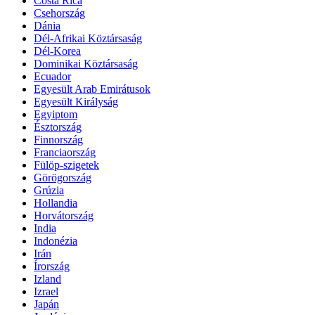
Costa Rica
Csehország
Dánia
Dél-Afrikai Köztársaság
Dél-Korea
Dominikai Köztársaság
Ecuador
Egyesült Arab Emirátusok
Egyesült Királyság
Egyiptom
Észtország
Finnország
Franciaország
Fülöp-szigetek
Görögország
Grúzia
Hollandia
Horvátország
India
Indonézia
Irán
Írország
Izland
Izrael
Japán