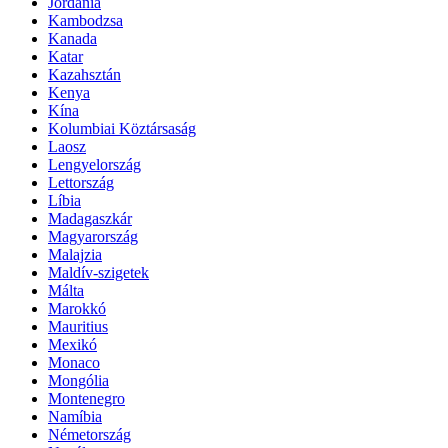
Jordánia
Kambodzsa
Kanada
Katar
Kazahsztán
Kenya
Kína
Kolumbiai Köztársaság
Laosz
Lengyelország
Lettország
Líbia
Madagaszkár
Magyarország
Malajzia
Maldív-szigetek
Málta
Marokkó
Mauritius
Mexikó
Monaco
Mongólia
Montenegro
Namíbia
Németország