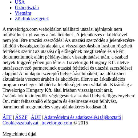
USA
Üzbegisztán
Vietnám
Zöldfoki-szigetek
A travelorigo.com weboldalon található utazási ajánlatok nem
minősülnek nyilvános ajánlattételnek. A jelentkezés elküldésével
nem jön létre utazási szerződés! Az utazási szerződés a jelentkezésre
küldött visszaigazolás alapján, a visszaigazolásban írásban rögzített
feltételek szerint az utazási díj előlegének megfizetése és a kért
dokumentumok aláírt példányainak visszajuttatása után, a szabad
helyek függvényében jön létre a Travelorigo Hungary Kft. illetve
utazásszervező partnereinek utazási feltételei és utazási szerződései
alapján! A honlapon szereplő helyesírási hibákért, az időközben
aktualitását vesztett árakért és akciókért, illetve az árkalkulációs
program esetleges hibáiért a felelősséget nem vállaljuk. Kizárólag a
Travelorigo Hungary Kft. által írásban visszaigazolt árak,
árajánlatok tekintendők véglegesnek a szabad helyek függvényében!
Ön, mint felhasználó elfogadta és értelmezte ezen felhívást,
bárminemű megrendelés vagy ajánlatkérés leadásánál.
ÁFF
|
ÁSZF
|
ÁÜF
|
Adatvédelmi és adatkezelési tájékoztató
|
Cookie-szabalyzat
|
travelorigo.com
© 2015
Megtekintett útjai