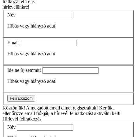
Iratkozz fel Te is
hírlevelünkre!
Név
Hibás vagy hiányzó adat!
Email
Hibás vagy hiányzó adat!
Ide ne írj semmit!
Hibás vagy hiányzó adat!
Feliratkozom
Köszönjük!
A megadott email címet regisztráltuk! Kérjük,
ellenőrizze email fiókját, a hírlevél feliratkozást aktiválni kell!
Hírlevél feliratkozás
Név