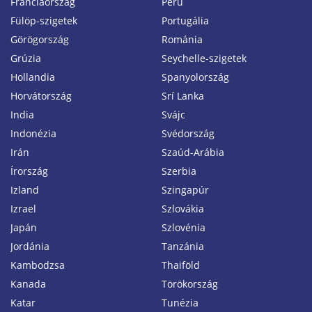
Franciaország
Peru
Fülöp-szigetek
Portugália
Görögország
Románia
Grúzia
Seychelle-szigetek
Hollandia
Spanyolország
Horvátország
Srí Lanka
India
Svájc
Indonézia
Svédország
Irán
Szaúd-Arábia
Írország
Szerbia
Izland
Szingapúr
Izrael
Szlovákia
Japán
Szlovénia
Jordánia
Tanzánia
Kambodzsa
Thaiföld
Kanada
Törökország
Katar
Tunézia