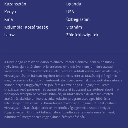
Kazahsztán
Uganda
Kenya
USA
Kína
Üzbegisztán
Kolumbiai Köztársaság
Vietnám
Laosz
Zöldfoki-szigetek
A travelorigo.com weboldalon található utazási ajánlatok nem minősülnek
nyilvános ajánlattételnek. A jelentkezés elküldésével nem jön létre utazási
szerződés! Az utazási szerződés a jelentkezésre küldött visszaigazolás alapján, a
visszaigazolásban írásban rögzített feltételek szerint az utazási díj előlegének
megfizetése és a kért dokumentumok aláírt példányainak visszajuttatása után, a
szabad helyek függvényében jön létre a Travelorigo Hungary Kft. illetve
utazásszervező partnereinek utazási feltételei és utazási szerződései alapján! A
honlapon szereplő helyesírási hibákért, az időközben aktualitását vesztett
árakért és akciókért, illetve az árkalkulációs program esetleges hibáiért a
felelősséget nem vállaljuk. Kizárólag a Travelorigo Hungary Kft. által írásban
visszaigazolt árak, árajánlatok tekintendők véglegesnek a szabad helyek
függvényében! Ön, mint felhasználó elfogadta és értelmezte ezen felhívást,
bárminemű megrendelés vagy ajánlatkérés leadásánál.