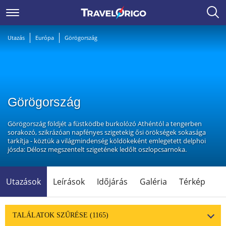
Utazás
Európa
Görögország
Görögország
Görögország földjét a füstködbe burkolózó Athéntól a tengerben
sorakozó, szikrázóan napfényes szigetekig ősi örökségek sokasága
tarkítja - köztük a világmindenség köldökeként emlegetett delphoi
jósda: Délosz megszentelt szigetének ledőlt oszlopcsarnoka.
Utazások
Leírások
Időjárás
Galéria
Térkép
TALÁLATOK SZŰRÉSE
(1165)