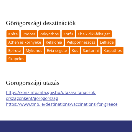
Görögországi desztinációk
Kréta
Rodosz
Zakynthos
Korfu
Chalkidiki-félsziget
Athén és környéke
Kefalónia
Peloponnészosz
Lefkada
Epirusz
Mykonos
Evia szigete
Kos
Santorini
Karpathos
Skopelos
Görögországi utazás
https://konzinfo.mfa.gov.hu/utazasi-tanacsok-
orszagonkent/gorogorszag
https://www.tmb.ie/destinations/vaccinations-for-greece