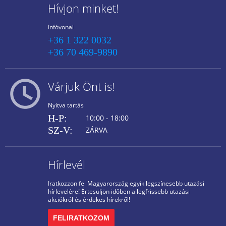
Hívjon minket!
Infóvonal
+36 1 322 0032
+36 70 469-9890
Várjuk Önt is!
Nyitva tartás
H-P:
10:00 - 18:00
SZ-V:
ZÁRVA
Hírlevél
Iratkozzon fel Magyarország egyik legszínesebb utazási
hírlevelére! Értesüljön időben a legfrissebb utazási
akciókról és érdekes hírekről!
FELIRATKOZOM