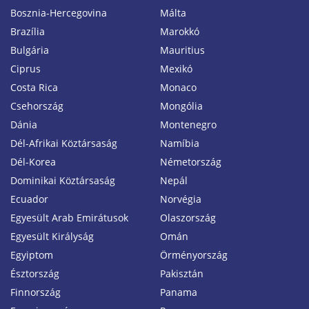
Bosznia-Hercegovina
Málta
Brazília
Marokkó
Bulgária
Mauritius
Ciprus
Mexikó
Costa Rica
Monaco
Csehország
Mongólia
Dánia
Montenegro
Dél-Afrikai Köztársaság
Namíbia
Dél-Korea
Németország
Dominikai Köztársaság
Nepál
Ecuador
Norvégia
Egyesült Arab Emirátusok
Olaszország
Egyesült Királyság
Omán
Egyiptom
Örményország
Észtország
Pakisztán
Finnország
Panama