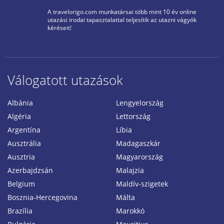
A travelorigo.com munkatársai több mint 10 év online
utazási irodai tapasztalattal teljesítik az utazni vágyók
kéréseit!
Válogatott utazások
Albánia
Lengyelország
Algéria
Lettország
Argentína
Líbia
Ausztrália
Madagaszkár
Ausztria
Magyarország
Azerbajdzsán
Malajzia
Belgium
Maldív-szigetek
Bosznia-Hercegovina
Málta
Brazília
Marokkó