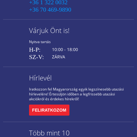
+36 1 322 0032
+36 70 469-9890
Várjuk Önt is!
Nyitva tartás
H-P:
10:00 - 18:00
SZ-V:
ZÁRVA
Hírlevél
Iratkozzon fel Magyarország egyik legszínesebb utazási
hírlevelére! Értesüljön időben a legfrissebb utazási
akciókról és érdekes hírekről!
FELIRATKOZOM
Több mint 10