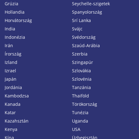
Grúzia
Seychelle-szigetek
Hollandia
Spanyolország
Horvátország
Srí Lanka
India
Svájc
Indonézia
Svédország
Irán
Szaúd-Arábia
Írország
Szerbia
Izland
Szingapúr
Izrael
Szlovákia
Japán
Szlovénia
Jordánia
Tanzánia
Kambodzsa
Thaiföld
Kanada
Törökország
Katar
Tunézia
Kazahsztán
Uganda
Kenya
USA
Kína
Üzbegisztán