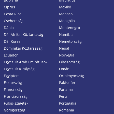
Bulgária
Mauritius
Ciprus
Mexikó
Costa Rica
Monaco
Csehország
Mongólia
Dánia
Montenegro
Dél-Afrikai Köztársaság
Namíbia
Dél-Korea
Németország
Dominikai Köztársaság
Nepál
Ecuador
Norvégia
Egyesült Arab Emirátusok
Olaszország
Egyesült Királyság
Omán
Egyiptom
Örményország
Észtország
Pakisztán
Finnország
Panama
Franciaország
Peru
Fülöp-szigetek
Portugália
Görögország
Románia