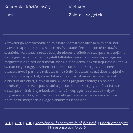
Kolumbiai Köztársaság
Vietnám
Laosz
Zöldfoki-szigetek
A travelorigo.com weboldalon található utazási ajánlatok nem minősülnek
nyilvános ajánlattételnek. A jelentkezés elküldésével nem jön létre utazási
szerződés! Az utazási szerződés a jelentkezésre küldött visszaigazolás alapján, a
visszaigazolásban írásban rögzített feltételek szerint az utazási díj előlegének
megfizetése és a kért dokumentumok aláírt példányainak visszajuttatása után, a
szabad helyek függvényében jön létre a Travelorigo Hungary Kft. illetve
utazásszervező partnereinek utazási feltételei és utazási szerződései alapján! A
honlapon szereplő helyesírási hibákért, az időközben aktualitását vesztett
árakért és akciókért, illetve az árkalkulációs program esetleges hibáiért a
felelősséget nem vállaljuk. Kizárólag a Travelorigo Hungary Kft. által írásban
visszaigazolt árak, árajánlatok tekintendők véglegesnek a szabad helyek
függvényében! Ön, mint felhasználó elfogadta és értelmezte ezen felhívást,
bárminemű megrendelés vagy ajánlatkérés leadásánál.
ÁFF
|
ÁSZF
|
ÁÜF
|
Adatvédelmi és adatkezelési tájékoztató
|
Cookie-szabalyzat
|
travelorigo.com
© 2015